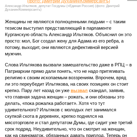
Александр Ильтяков, депутат Госдумы («Единая Россия) (фото: Дмитрий
Духанин/Коммерсантъ)
Женщины не являются полноценными людьми – с таким
тезисом выступил представляющий в парламенте
Курганскую область Александр Ильтяков. Объяснил он это
просто: мол, Бог создал жену для Адама из его ребра, а
потому, выходит, они являются дефективной версией
мужчин.
Слова Ильтякова вызвали замешательство даже в РПЦ – в
Патриархии прямо дали понять, что не надо притягивать
религию к своим ископаемым воззрениям. Впрочем, вряд
ли это переубедит Ильтякова, на своих позициях он стоит
крепко. Пару лет назад он уже
вызвал
скандал, заявив,
что главная задача женщин – рожать, и они обязаны это
делать, «пока рожалка работает». Хотя что тут
удивительного? Ильтяков с молодых лет занимался
скупкой скота в деревнях, крепко поднялся на
мясоторговле и стал депутатом Думы, где сидит уже третий
срок подряд. Неудивительно, что он смотрит на женщин,
как на свиноматок, обязанных давать приплод. Теперь он