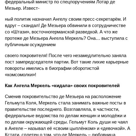
федеральный министр по спецпоручениям Лотар де
Мезьер. Извест-
ный политик назначил Ангелу своим пресс-секретарём. И
вдруг – скандал! Де Мезьера обвинили в сотрудничестве
со «Штази», восточногерманской разведкой. А что же
протеже де Мезьера Ангела Меркель? Она… выступила с
публичным осуждением
своего покровителя! После чего незамедлительно заняла
пост зампредседателя партии. Вот такие лихие карьерные
повороты имелись в биографии оборотистой
«комсомолки»!
Как Ангела Меркель «кидала» своих покровителей
Сменив покровительство де Мезьера на расположение
Гельмута Коля, Меркель стала занимать важные посты в
правительстве последнего. Возглавляла, в частности,
федеральные ведомства по делам женщин и молодёжи и
по делам окружающей среды. Гельмут Коль души не чаял
в Ангеле – называл её «своим цыплёнком» и «девочкой». А
Кстати, сплетен о том, что-де Меркель – любовница