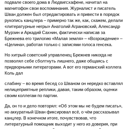
подвале своего дома в Людвигсхафене, начитал на
магнитофон свои воспоминания. Журналист и писатель
Шван должен был отредактировать и привести в порядок
рукопись канцлера – примерно так же, как, скажем, делали
«литературные негры» Анатолий Аграновский, Александр
Мурзин и Аркадий Сахнин, фактически написав за
Брежнева его трилогию «Малая земля» – «Возрождение» –
«Целина», работая только с записями голоса генсека.
Но хитрый советский управленец Брежнев никогда не
позволял себе сболтнуть лишнего, даже общаясь с
придворными литераторами. А вот его германский коллега
Коль дал
слабину – во время бесед со Шваном он нередко вставлял
нелицеприятные реплики, давая, таким образом, оценки
своим коллегам по партии.
Да, он то и дело повторял: «Об этом мы не будем писать»,
но аккуратный Шван фиксировал всё, о чём рассказывал
канцлер. В конечном итоге, почувствовав, что
литературный помощник выходит у него из доверия, при