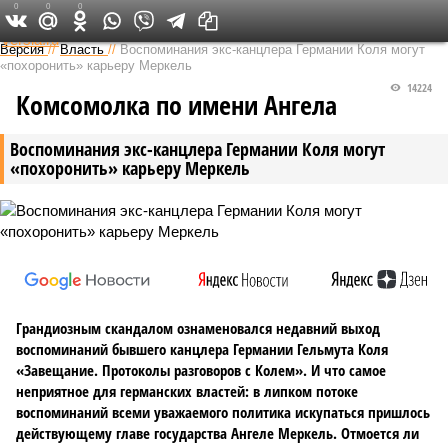
0
0
0
Федеральный выпуск
Версия
//
Власть
//
Воспоминания экс-канцлера Германии Коля могут
«похоронить» карьеру Меркель
14224
Комсомолка по имени Ангела
Воспоминания экс-канцлера Германии Коля могут
«похоронить» карьеру Меркель
Грандиозным скандалом ознаменовался недавний выход
воспоминаний бывшего канцлера Германии Гельмута Коля
«Завещание. Протоколы разговоров с Колем». И что самое
неприятное для германских властей: в липком потоке
воспоминаний всеми уважаемого политика искупаться пришлось
действующему главе государства Ангеле Меркель. Отмоется ли