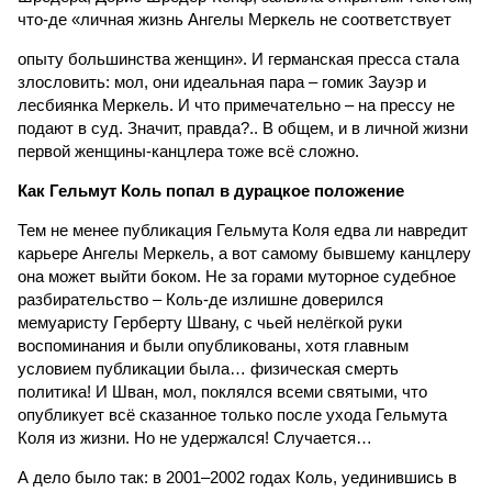
что-де «личная жизнь Ангелы Меркель не соответствует
опыту большинства женщин». И германская пресса стала
злословить: мол, они идеальная пара – гомик Зауэр и
лесбиянка Меркель. И что примечательно – на прессу не
подают в суд. Значит, правда?.. В общем, и в личной жизни
первой женщины-канцлера тоже всё сложно.
Как Гельмут Коль попал в дурацкое положение
Тем не менее публикация Гельмута Коля едва ли навредит
карьере Ангелы Меркель, а вот самому бывшему канцлеру
она может выйти боком. Не за горами муторное судебное
разбирательство – Коль-де излишне доверился
мемуаристу Герберту Швану, с чьей нелёгкой руки
воспоминания и были опубликованы, хотя главным
условием публикации была… физическая смерть
политика! И Шван, мол, поклялся всеми святыми, что
опубликует всё сказанное только после ухода Гельмута
Коля из жизни. Но не удержался! Случается…
А дело было так: в 2001–2002 годах Коль, уединившись в