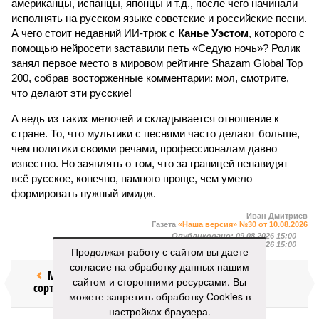
американцы, испанцы, японцы и т.д., после чего начинали
исполнять на русском языке советские и российские песни.
А чего стоит недавний ИИ-трюк с
Канье Уэстом
, которого с
помощью нейросети заставили петь «Седую ночь»? Ролик
занял первое место в мировом рейтинге Shazam Global Top
200, собрав восторженные комментарии: мол, смотрите,
что делают эти русские!
А ведь из таких мелочей и складывается отношение к
стране. То, что мультики с песнями часто делают больше,
чем политики своими речами, профессионалам давно
известно. Но заявлять о том, что за границей ненавидят
всё русское, конечно, намного проще, чем умело
формировать нужный имидж.
Иван Дмитриев
Газета
«Наша версия» №30 от 10.08.2026
Опубликовано:
09.08.2026 15:00
Отредактировано:
09.08.2026 15:00
Продолжая работу с сайтом вы даете
согласие на обработку данных нашим
Мочить в
Сплошная
сайтом и сторонними ресурсами. Вы
сортире
китайШИНА
можете запретить обработку Cookies в
настройках браузера.