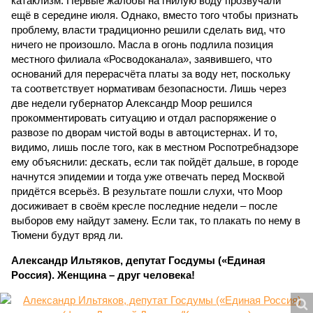
катаклизм. Первые жалобы на гнилую воду прозвучали
ещё в середине июля. Однако, вместо того чтобы признать
проблему, власти традиционно решили сделать вид, что
ничего не произошло. Масла в огонь подлила позиция
местного филиала «Росводоканала», заявившего, что
оснований для перерасчёта платы за воду нет, поскольку
та соответствует нормативам безопасности. Лишь через
две недели губернатор Александр Моор решился
прокомментировать ситуацию и отдал распоряжение о
развозе по дворам чистой воды в автоцистернах. И то,
видимо, лишь после того, как в местном Роспотребнадзоре
ему объяснили: дескать, если так пойдёт дальше, в городе
начнутся эпидемии и тогда уже отвечать перед Москвой
придётся всерьёз. В результате пошли слухи, что Моор
досиживает в своём кресле последние недели – после
выборов ему найдут замену. Если так, то плакать по нему в
Тюмени будут вряд ли.
Александр Ильтяков, депутат Госдумы («Единая
Россия). Женщина – друг человека!