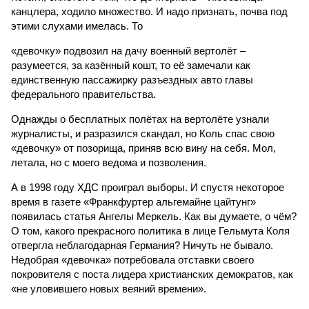
канцлера, ходило множество. И надо признать, почва под
этими слухами имелась. То
«девочку» подвозил на дачу военный вертолёт –
разумеется, за казённый кошт, то её замечали как
единственную пассажирку разъездных авто главы
федерального правительства.
Однажды о бесплатных полётах на вертолёте узнали
журналисты, и разразился скандал, но Коль спас свою
«девочку» от позорища, приняв всю вину на себя. Мол,
летала, но с моего ведома и позволения.
А в 1998 году ХДС проиграл выборы. И спустя некоторое
время в газете «Франкфуртер альгемайне цайтунг»
появилась статья Ангелы Меркель. Как вы думаете, о чём?
О том, какого прекрасного политика в лице Гельмута Коля
отвергла неблагодарная Германия? Ничуть не бывало.
Недобрая «девочка» потребовала отставки своего
покровителя с поста лидера христианских демократов, как
«не уловившего новых веяний времени».