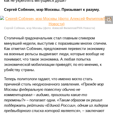
как не укреплять мятущиеся души?
Сергей Собянин, мэр Москвы. Призывает к разуму.
Сергей Собянин, мэр Москвы (фото: Алексей Филиппов/РИА Новости)
Столичный градоначальник стал главным спикером
минувшей недели, выступив с поразившим многих спичем.
Как отметил Собянин, предложения перевести экономику
на военные рельсы выдвигают люди, которые вообще не
понимают, что такое экономика. А любая попытка
экономической мобилизации приведёт, по его мнению, к
убийству страны.
Теперь политологи гадают, что именно могло стать
причиной столь неоднозначного заявления.
«Прежде мэр
Москвы федеральную повестку обычно не
комментировал – видимо, произошли какие-то
перемены?»
– полагают одни.
«Таким образом он решил
поддержать рейтинги «Единой России», одним из лидеров
предвыборного списка которой является»,
– заключают