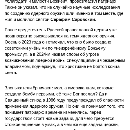
«благодати и милости Божией», провозгласил патриарх.
Также он указал, что не случайно научные исследования
по созданию ядерного оружия шли именно в том месте, где
жил и молился святой
Серафим Саровский
.
Ранее предстоятель Русской православной церкви уже
неоднократно высказывался на тему ядерного оружия.
Осенью 2023 года он отмечал, что оно было создано
советскими учёными по «неизречённому Божьему
промыслу», а в 2024-м назвал споры об угрозе
возникновения ядерной войны спекуляциями и чрезмерным
алармизмом, подчеркнув, что христиане не боятся конца
света.
Злопыхатели ёрничают: мол, а американцам, которые
создали бомбу первыми, её тоже Бог послал? Да и
Священный синод в 1986 году предупреждал об опасности
применения ядерного оружия. Но они не понимают того, что
понимает патриарх: времена изменились, перед
государством стоят новые задачи, для чего требуется
стойкое единение в умах, а в чём же ещё задача церкви,