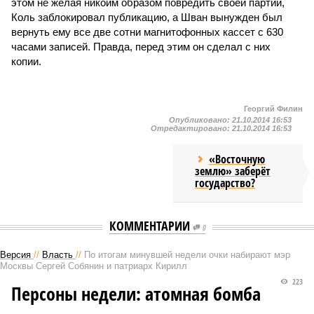
этом не желая никоим образом повредить своей партии,
Коль заблокировал публикацию, а Шван вынужден был
вернуть ему все две сотни магнитофонных кассет с 630
часами записей. Правда, перед этим он сделал с них
копии.
Георгий Филин
Опубликовано:
21.10.2014 16:53
Отредактировано:
21.10.2014 16:53
«Восточную
землю» заберёт
государство?
КОММЕНТАРИИ
0
Версия
//
Власть
//
По итогам минувшей недели очки набирают мэр
Москвы Сергей Собянин и патриарх Кирилл
223
Персоны недели: атомная бомба