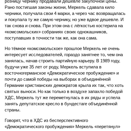
розницу чернику продавали дешевле закупочной цены.
Рано постигшая законы жизни, Меркель сдавала кило
черники, получала свои 4 марки, а через час возвращалась
и покупала ту же самую чернику, но уже вдвое дешевле. И
так снова и снова. При этом она с лёгкостью костерила на
«комсомольских» собраниях своих однокашников,
поступавших в точности так же, как она сама.
Но тёмное «комсомольское» прошлое Меркель не очень
интересует исследователей, гораздо занятнее то, чем она
занялась, начав строить партийную карьеру. В 1989 году,
будучи уже 35 лет от роду, Меркель вступила в
восточногерманское «Демократическое пробуждение» и
почти до самой победы на выборах в объединённой
Германии христианских демократов крыла их так, что хоть
святых выноси. Но как только в воздухе запахло победой
ХДС, Меркель тут же переметнулась в их ряды и успела
занять депутатское кресло в бундестаге объединённой
страны.
Говорят, что в ХДС из бесперспективного
«Демократического пробуждения» Меркель «перетянул»