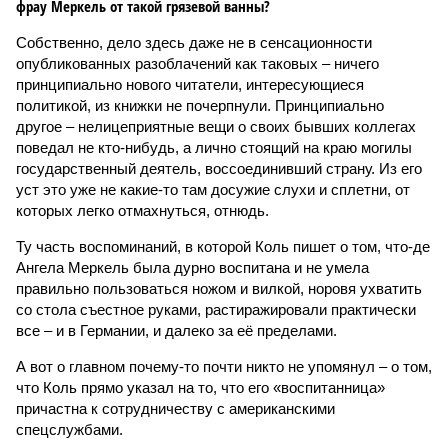
фрау Меркель от такой грязевой ванны?
Собственно, дело здесь даже не в сенсационности
опубликованных разоблачений как таковых – ничего
принципиально нового читатели, интересующиеся
политикой, из книжки не почерпнули. Принципиально
другое – нелицеприятные вещи о своих бывших коллегах
поведал не кто-нибудь, а лично стоящий на краю могилы
государственный деятель, воссоединивший страну. Из его
уст это уже не какие-то там досужие слухи и сплетни, от
которых легко отмахнуться, отнюдь.
Ту часть воспоминаний, в которой Коль пишет о том, что-де
Ангела Меркель была дурно воспитана и не умела
правильно пользоваться ножом и вилкой, норовя ухватить
со стола съестное руками, растиражировали практически
все – и в Германии, и далеко за её пределами.
А вот о главном почему-то почти никто не упомянул – о том,
что Коль прямо указал на то, что его «воспитанница»
причастна к сотрудничеству с американскими
спецслужбами.