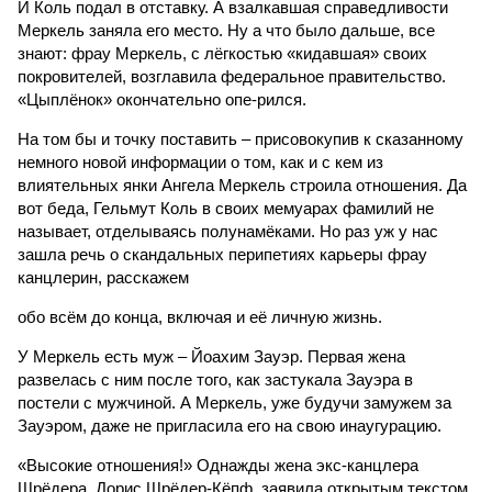
И Коль подал в отставку. А взалкавшая справедливости
Меркель заняла его место. Ну а что было дальше, все
знают: фрау Меркель, с лёгкостью «кидавшая» своих
покровителей, возглавила федеральное правительство.
«Цыплёнок» окончательно опе-рился.
На том бы и точку поставить – присовокупив к сказанному
немного новой информации о том, как и с кем из
влиятельных янки Ангела Меркель строила отношения. Да
вот беда, Гельмут Коль в своих мемуарах фамилий не
называет, отделываясь полунамёками. Но раз уж у нас
зашла речь о скандальных перипетиях карьеры фрау
канцлерин, расскажем
обо всём до конца, включая и её личную жизнь.
У Меркель есть муж – Йоахим Зауэр. Первая жена
развелась с ним после того, как застукала Зауэра в
постели с мужчиной. А Меркель, уже будучи замужем за
Зауэром, даже не пригласила его на свою инаугурацию.
«Высокие отношения!» Однажды жена экс-канцлера
Шрёдера, Дорис Шрёдер-Кёпф, заявила открытым текстом,