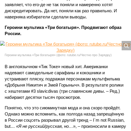
заявляет, что его-де не так поняли и намеренно хотят
дискредитировать. Да нет, поняли как раз правильно. И
наверняка избиратели сделали выводы.
Героини мультика «Три богатыря». Продвигают образ
России.
Героини мультика «Три богатыря» (фото: rutube.ru/Честно про Зарядку)
В англоязычном «Тик Токе» новый хит. Американки
надевают самодельные сарафаны и кокошники и
устраивают пляску, подражая персонажам мультфильма
«Добрыня Никитич и Змей Горыныч». В результате ролики
с хештегами #3 slavicdivas (три славянские дивы. – Ред.)
набирают десятки тысяч просмотров.
Понятно, что это сиюминутная мода и она скоро пройдёт.
Однако можно вспомнить, как полгода назад запрещённую
в России соцсеть разрывал другой тренд – I`m not Russian,
but…
«Я не русский/русская, но…»
, – произносили в камеру