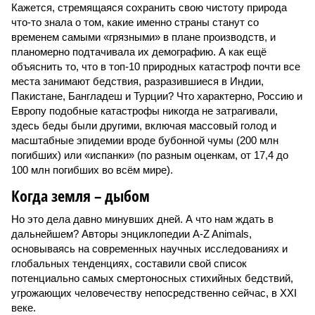
Кажется, стремящаяся сохранить свою чистоту природа
что-то знала о том, какие именно страны станут со
временем самыми «грязными» в плане производств, и
планомерно подтачивала их демографию. А как ещё
объяснить то, что в топ-10 природных катастроф почти все
места занимают бедствия, разразившиеся в Индии,
Пакистане, Бангладеш и Турции? Что характерно, Россию и
Европу подобные катастрофы никогда не затрагивали,
здесь беды были другими, включая массовый голод и
масштабные эпидемии вроде бубонной чумы (200 млн
погибших) или «испанки» (по разным оценкам, от 17,4 до
100 млн погибших во всём мире).
Когда земля – дыбом
Но это дела давно минувших дней. А что нам ждать в
дальнейшем? Авторы энциклопедии A-Z Animals,
основываясь на современных научных исследованиях и
глобальных тенденциях, составили свой список
потенциально самых смертоносных стихийных бедствий,
угрожающих человечеству непосредственно сейчас, в XXI
веке.