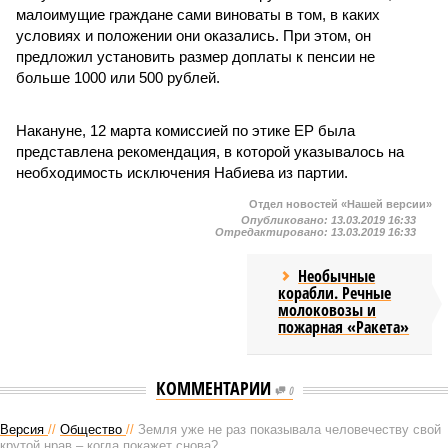
малоимущие граждане сами виноваты в том, в каких
условиях и положении они оказались. При этом, он
предложил установить размер доплаты к пенсии не
больше 1000 или 500 рублей.
Накануне, 12 марта комиссией по этике ЕР была
представлена рекомендация, в которой указывалось на
необходимость исключения Набиева из партии.
Отдел новостей «Нашей версии»
Опубликовано:
13.03.2019 16:33
Отредактировано:
13.03.2019 16:33
Необычные
корабли. Речные
молоковозы и
пожарная «Ракета»
КОММЕНТАРИИ
0
Версия
//
Общество
//
Земля уже не раз показывала человечеству свой
крутой нрав – когда покажет снова?