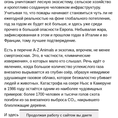
огонь уничтожает лесную экосистему, сельское хозяйство
и кропотливо созданную человеком инфраструктуру.
Учитывая то, что пожары начинают становиться чуть ли не
ежегодной реальностью на фоне глобального потепления,
год за годом их будет всё больше, и здесь уже среди
прочего в большой опасности Европа. Небывалая жара,
зафиксированная в этом и прошлом годах в Италии и во
Франции, тому лучшее подтверждение.
Есть в перечне A-Z Animals и экзотика, впрочем, не менее
смертоносная. Это, в частности, «лимнические
извержения», о которых мало кто слышал. Речь идёт о
явлениях, когда большое количество углекислого газа
внезапно вырывается из глубин озёр, образуя невидимое
удушающее газовое облако, которое безжалостно убивает
людей и животных. Катастрофа на озере Ньос в Камеруне
в 1986 году остаётся одним из наиболее чудовищных
примеров: более 1700 человек и тысячи голов скота
погибли из-за внезапного выброса CO₂, накрывшего
близлежащие деревни.
Продолжая работу с сайтом вы даете
И здесь мы плавно подходим к тому, чем все эти