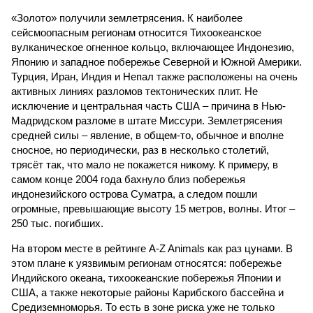
«Золото» получили землетрясения. К наиболее
сейсмоопасным регионам относится Тихоокеанское
вулканическое огненное кольцо, включающее Индонезию,
Японию и западное побережье Северной и Южной Америки.
Турция, Иран, Индия и Непал также расположены на очень
активных линиях разломов тектонических плит. Не
исключение и центральная часть США – причина в Нью-
Мадридском разломе в штате Миссури. Землетрясения
средней силы – явление, в общем-то, обычное и вполне
сносное, но периодически, раз в несколько столетий,
трясёт так, что мало не покажется никому. К примеру, в
самом конце 2004 года бахнуло близ побережья
индонезийского острова Суматра, а следом пошли
огромные, превышающие высоту 15 метров, волны. Итог –
250 тыс. погибших.
На втором месте в рейтинге A-Z Animals как раз цунами. В
этом плане к уязвимым регионам относятся: побережье
Индийского океана, тихо­океанские побережья Японии и
США, а также некоторые районы Карибского бассейна и
Средиземноморья. То есть в зоне риска уже не только