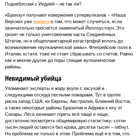
Поднебесная с Индией – не так ли?
«Бронзу» получают извержения супервулканов – «Наша
Версия» уже
писала
о том, что может случиться, если
окончательно проснётся знаменитый Йеллоустоун. Это
грозит не только уничтожением части Соединённых
Штатов, но и общепланетарной катастрофой вплоть до
возникновения «вулканической зимы». Флегрейские поля в
Италии, кстати, тоже не стоит сбрасывать со счетов. Равно
как и многие другие до поры спящие вулканические
районы.
Невидимый убийца
Упоминают эксперты и жару вкупе с засухой и
следующими отсюда лесными пожарами. Тут в группе
риска запад США, юг Европы, Австралия, Ближний Восток,
а также некоторые районы Бразилии и Африки к югу от
Сахары. Леса начинают гореть всё чаще и чаще,
достаточно посмотреть общемировую статистику; сотни
тысяч людей остаются без крова, десятки тысяч – гибнут.
Но проблема не только в этом. Проблема ещё и в том, что