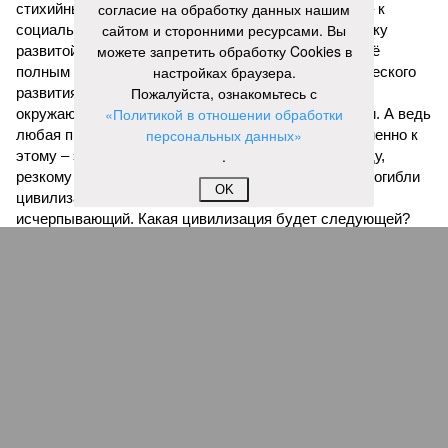
согласие на обработку данных нашим
стихийные бедствия могут закончиться. А именно – к
сайтом и сторонними ресурсами. Вы
социальному коллапсу, то есть фактическому упадку
можете запретить обработку Cookies в
развитой цивилизации, зачастую с последующим её
настройках браузера.
полным уничтожением. Среди причин такого трагического
Пожалуйста, ознакомьтесь с
развития событий учёные называют деградацию
«Политикой в отношении обработки
окружающей среды, истощение ресурсов и болезни. А ведь
персональных данных»
любая природная катастрофа непременно ведёт именно к
.
этому – экономическому кризису, эпидемиям, голоду,
резкому сокращению численности населения. Так погибли
OK
цивилизации шумеров, майя, кхмеров – список не
исчерпывающий. Какая цивилизация будет следующей?
Илья Космач
Газета
«Наша версия» №29 от 03.08.2026
Опубликовано:
05.08.2026 13:00
Отредактировано:
05.08.2026 13:00
Возраст
Инфантино
бессмертия
отступил и объявил
об отказе ФИФА от
продажи доли прав
на чемпионат мира