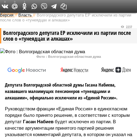
0
0
1
Федеральный выпуск
Версия
//
Власть
//
Волгоградского депутата ЕР исключили из партии
после слов о «тунеядцах и алкашах»
2237
Волгоградского депутата ЕР исключили из партии после
слов о «тунеядцах и алкашах»
Фото : Волгоградская областная дума
Депутата Волгоградской областной думы Гасана Набиева,
назвавшего малоимущих пенсионеров «тунеядцами и
алкашами», официально исключили из «Единой России».
Руководством фракции «Единая Россия» в единогласном
порядке было принято решение, в соответствии с которым
депутат
Гасан Набиев
будет исключен из партии. В
качестве аргументации принятого партией решения
указывается комментарий депутата, в котором он указал на