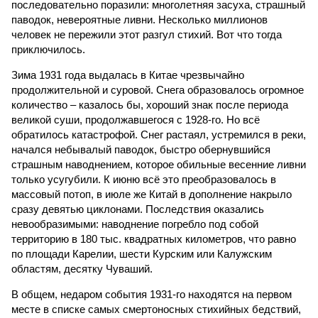
последовательно поразили: многолетняя засуха, страшный
паводок, невероятные ливни. Несколько миллионов
человек не пережили этот разгул стихий. Вот что тогда
приключилось.
Зима 1931 года выдалась в Китае чрезвычайно
продолжительной и суровой. Снега образовалось огромное
количество – казалось бы, хороший знак после периода
великой суши, продолжавшегося с 1928-го. Но всё
обратилось катастрофой. Снег растаял, устремился в реки,
начался небывалый паводок, быстро обернувшийся
страшным наводнением, которое обильные весенние ливни
только усугубили. К июню всё это преобразовалось в
массовый потоп, в июле же Китай в дополнение накрыло
сразу девятью циклонами. Последствия оказались
невообразимыми: наводнение погребло под собой
территорию в 180 тыс. квадратных километров, что равно
по площади Карелии, шести Курским или Калужским
областям, десятку Чуваший.
В общем, недаром события 1931-го находятся на первом
месте в списке самых смертоносных стихийных бедствий,