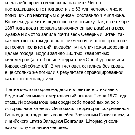
когда-либо происходивших на планете. Число
пострадавших в тот год достигло 53 млн человек, число
погибших, по некоторым оценкам, составило 4 миллиона.
Впрочем, для Китая подобное не в новинку. Так, в сентябре
1887 года вода прорвала многочисленные дамбы на реке
Хуанхэ и быстро залила почти весь Северный Китай, так
как местность там довольно низменная, и потоп просто не
встречал препятствий на своём пути, уничтожая деревни и
целые города. Водой залило 130 тыс. квадратных
километров (а это больше территорий Оренбургской или
Кировской областей), 2 млн человек остались без крова,
ещё столько же погибли в результате спровоцированной
катастрофой пандемии.
Третье место по кровожадности в рейтинге стихийных
бедствий занимает смертоносный циклон Бхола 1970 года,
ставший самым мощным среди себе подобных за всю
историю наблюдений. Он поразил территории современной
Бангладеш, тогда называвшейся Восточным Пакистаном, и
индийского штата Западная Бенгалия. Шторма унесли
жизни полумиллиона человек.