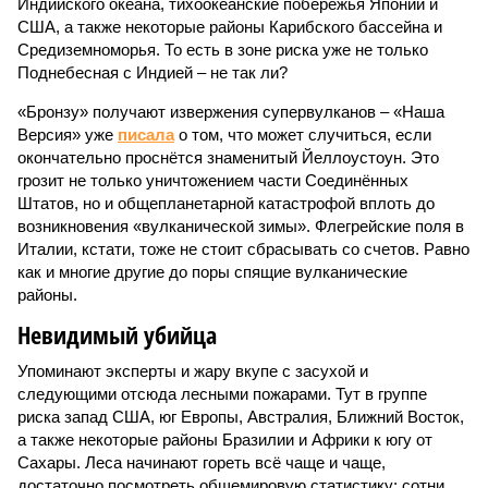
Индийского океана, тихо­океанские побережья Японии и
США, а также некоторые районы Карибского бассейна и
Средиземноморья. То есть в зоне риска уже не только
Поднебесная с Индией – не так ли?
«Бронзу» получают извержения супервулканов – «Наша
Версия» уже
писала
о том, что может случиться, если
окончательно проснётся знаменитый Йеллоустоун. Это
грозит не только уничтожением части Соединённых
Штатов, но и общепланетарной катастрофой вплоть до
возникновения «вулканической зимы». Флегрейские поля в
Италии, кстати, тоже не стоит сбрасывать со счетов. Равно
как и многие другие до поры спящие вулканические
районы.
Невидимый убийца
Упоминают эксперты и жару вкупе с засухой и
следующими отсюда лесными пожарами. Тут в группе
риска запад США, юг Европы, Австралия, Ближний Восток,
а также некоторые районы Бразилии и Африки к югу от
Сахары. Леса начинают гореть всё чаще и чаще,
достаточно посмотреть общемировую статистику; сотни