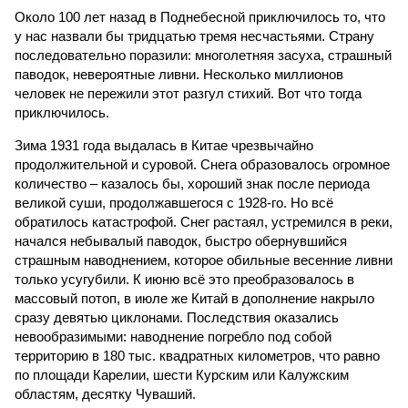
Около 100 лет назад в Поднебесной приключилось то, что
у нас назвали бы тридцатью тремя несчастьями. Страну
последовательно поразили: многолетняя засуха, страшный
паводок, невероятные ливни. Несколько миллионов
человек не пережили этот разгул стихий. Вот что тогда
приключилось.
Зима 1931 года выдалась в Китае чрезвычайно
продолжительной и суровой. Снега образовалось огромное
количество – казалось бы, хороший знак после периода
великой суши, продолжавшегося с 1928-го. Но всё
обратилось катастрофой. Снег растаял, устремился в реки,
начался небывалый паводок, быстро обернувшийся
страшным наводнением, которое обильные весенние ливни
только усугубили. К июню всё это преобразовалось в
массовый потоп, в июле же Китай в дополнение накрыло
сразу девятью циклонами. Последствия оказались
невообразимыми: наводнение погребло под собой
территорию в 180 тыс. квадратных километров, что равно
по площади Карелии, шести Курским или Калужским
областям, десятку Чуваший.