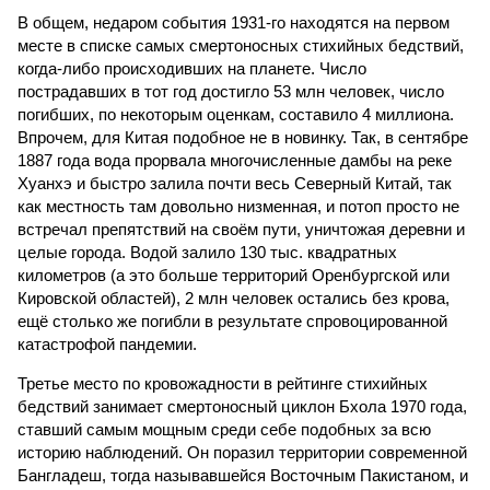
В общем, недаром события 1931-го находятся на первом
месте в списке самых смертоносных стихийных бедствий,
когда-либо происходивших на планете. Число
пострадавших в тот год достигло 53 млн человек, число
погибших, по некоторым оценкам, составило 4 миллиона.
Впрочем, для Китая подобное не в новинку. Так, в сентябре
1887 года вода прорвала многочисленные дамбы на реке
Хуанхэ и быстро залила почти весь Северный Китай, так
как местность там довольно низменная, и потоп просто не
встречал препятствий на своём пути, уничтожая деревни и
целые города. Водой залило 130 тыс. квадратных
километров (а это больше территорий Оренбургской или
Кировской областей), 2 млн человек остались без крова,
ещё столько же погибли в результате спровоцированной
катастрофой пандемии.
Третье место по кровожадности в рейтинге стихийных
бедствий занимает смертоносный циклон Бхола 1970 года,
ставший самым мощным среди себе подобных за всю
историю наблюдений. Он поразил территории современной
Бангладеш, тогда называвшейся Восточным Пакистаном, и