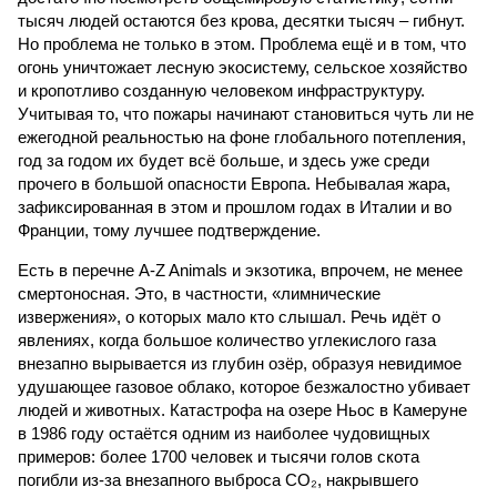
тысяч людей остаются без крова, десятки тысяч – гибнут.
Но проблема не только в этом. Проблема ещё и в том, что
огонь уничтожает лесную экосистему, сельское хозяйство
и кропотливо созданную человеком инфраструктуру.
Учитывая то, что пожары начинают становиться чуть ли не
ежегодной реальностью на фоне глобального потепления,
год за годом их будет всё больше, и здесь уже среди
прочего в большой опасности Европа. Небывалая жара,
зафиксированная в этом и прошлом годах в Италии и во
Франции, тому лучшее подтверждение.
Есть в перечне A-Z Animals и экзотика, впрочем, не менее
смертоносная. Это, в частности, «лимнические
извержения», о которых мало кто слышал. Речь идёт о
явлениях, когда большое количество углекислого газа
внезапно вырывается из глубин озёр, образуя невидимое
удушающее газовое облако, которое безжалостно убивает
людей и животных. Катастрофа на озере Ньос в Камеруне
в 1986 году остаётся одним из наиболее чудовищных
примеров: более 1700 человек и тысячи голов скота
погибли из-за внезапного выброса CO₂, накрывшего