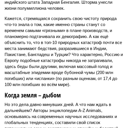
индийского штата Западная Бенгалия. Шторма унесли
жизни полумиллиона человек.
Кажется, стремящаяся сохранить свою чистоту природа
что-то знала о том, какие именно страны станут со
временем самыми «грязными» в плане производств, и
планомерно подтачивала их демографию. А как ещё
объяснить то, что в топ-10 природных катастроф почти все
места занимают бедствия, разразившиеся в Индии,
Пакистане, Бангладеш и Турции? Что характерно, Россию и
Европу подобные катастрофы никогда не затрагивали,
здесь беды были другими, включая массовый голод и
масштабные эпидемии вроде бубонной чумы (200 млн
погибших) или «испанки» (по разным оценкам, от 17,4 до
100 млн погибших во всём мире).
Когда земля – дыбом
Но это дела давно минувших дней. А что нам ждать в
дальнейшем? Авторы энциклопедии A-Z Animals,
основываясь на современных научных исследованиях и
глобальных тенденциях, составили свой список