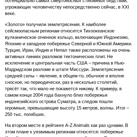
потенциально самых смертоносных стихийных бедствий,
угрожающих человечеству непосредственно сейчас, в XXI
веке.
«Золото» получили землетрясения. К наиболее
сейсмоопасным регионам относится Тихоокеанское
вулканическое огненное кольцо, включающее Индонезию,
Японию и западное побережье Северной и Южной Америки.
Турция, Иран, Индия и Непал также расположены на очень
активных линиях разломов тектонических плит. Не
исключение и центральная часть США – причина в Нью-
Мадридском разломе в штате Миссури. Землетрясения
средней силы – явление, в общем-то, обычное и вполне
сносное, но периодически, раз в несколько столетий,
трясёт так, что мало не покажется никому. К примеру, в
самом конце 2004 года бахнуло близ побережья
индонезийского острова Суматра, а следом пошли
огромные, превышающие высоту 15 метров, волны. Итог –
250 тыс. погибших.
На втором месте в рейтинге A-Z Animals как раз цунами. В
этом плане к уязвимым регионам относятся: побережье