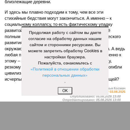
близлежащие деревни.
И здесь мы плавно подходим к тому, чем все эти
стихийные бедствия могут закончиться. А именно – к
социальному коллапсу, то есть фактическому упадку
развитой цивилизации, зачастую с последующим её
Продолжая работу с сайтом вы даете
полным уничтожением. Среди причин такого трагического
согласие на обработку данных нашим
развития событий учёные называют деградацию
сайтом и сторонними ресурсами. Вы
окружающей среды, истощение ресурсов и болезни. А ведь
можете запретить обработку Cookies в
любая природная катастрофа непременно ведёт именно к
настройках браузера.
этому – экономическому кризису, эпидемиям, голоду,
Пожалуйста, ознакомьтесь с
резкому сокращению численности населения. Так погибли
«Политикой в отношении обработки
цивилизации шумеров, майя, кхмеров – список не
персональных данных»
исчерпывающий. Какая цивилизация будет следующей?
.
Илья Космач
OK
Газета
«Наша версия» №29 от 03.08.2026
Опубликовано:
05.08.2026 13:00
Отредактировано:
05.08.2026 13:00
Возраст
Инфантино
бессмертия
отступил и объявил
об отказе ФИФА от
продажи доли прав