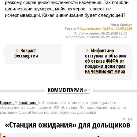
резкому сокращению численности населения. Так погибли
цивилизации шумеров, майя, кхмеров – список не
исчерпывающий. Какая цивилизация будет следующей?
Илья Космач
Газета
«Наша версия» №29 от 03.08.2026
Опубликовано:
05.08.2026 13:00
Отредактировано:
05.08.2026 13:00
Возраст
Инфантино
бессмертия
отступил и объявил
об отказе ФИФА от
продажи доли прав
на чемпионат мира
КОММЕНТАРИИ
1
Версия
//
Конфликт
//
В нескольких станциях от уже сданного
«Сказочного леса» пайщики ЖК «Станция Л» продолжают ждать от
компании Capital Group начала реальной достройки
248
«Станция ожидания» для дольщиков