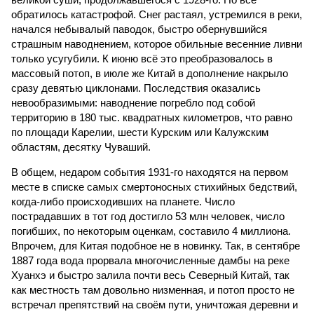
обратилось катастрофой. Снег растаял, устремился в реки,
начался небывалый паводок, быстро обернувшийся
страшным наводнением, которое обильные весенние ливни
только усугубили. К июню всё это преобразовалось в
массовый потоп, в июле же Китай в дополнение накрыло
сразу девятью циклонами. Последствия оказались
невообразимыми: наводнение погребло под собой
территорию в 180 тыс. квадратных километров, что равно
по площади Карелии, шести Курским или Калужским
областям, десятку Чуваший.
В общем, недаром события 1931-го находятся на первом
месте в списке самых смертоносных стихийных бедствий,
когда-либо происходивших на планете. Число
пострадавших в тот год достигло 53 млн человек, число
погибших, по некоторым оценкам, составило 4 миллиона.
Впрочем, для Китая подобное не в новинку. Так, в сентябре
1887 года вода прорвала многочисленные дамбы на реке
Хуанхэ и быстро залила почти весь Северный Китай, так
как местность там довольно низменная, и потоп просто не
встречал препятствий на своём пути, уничтожая деревни и