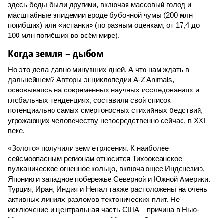
здесь беды были другими, включая массовый голод и
масштабные эпидемии вроде бубонной чумы (200 млн
погибших) или «испанки» (по разным оценкам, от 17,4 до
100 млн погибших во всём мире).
Когда земля – дыбом
Но это дела давно минувших дней. А что нам ждать в
дальнейшем? Авторы энциклопедии A-Z Animals,
основываясь на современных научных исследованиях и
глобальных тенденциях, составили свой список
потенциально самых смертоносных стихийных бедствий,
угрожающих человечеству непосредственно сейчас, в XXI
веке.
«Золото» получили землетрясения. К наиболее
сейсмоопасным регионам относится Тихоокеанское
вулканическое огненное кольцо, включающее Индонезию,
Японию и западное побережье Северной и Южной Америки.
Турция, Иран, Индия и Непал также расположены на очень
активных линиях разломов тектонических плит. Не
исключение и центральная часть США – причина в Нью-