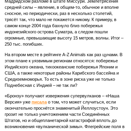
Мадридском разломе в штате Миссури. Землетрясения
средней силы – явление, в общем-то, обычное и вполне
сносное, но периодически, раз в несколько столетий,
трясёт так, что мало не покажется никому. К примеру, в
самом конце 2004 года бахнуло близ побережья
индонезийского острова Суматра, а следом пошли
огромные, превышающие высоту 15 метров, волны. Итог –
250 тыс. погибших.
На втором месте в рейтинге A-Z Animals как раз цунами. В
этом плане к уязвимым регионам относятся: побережье
Индийского океана, тихо­океанские побережья Японии и
США, а также некоторые районы Карибского бассейна и
Средиземноморья. То есть в зоне риска уже не только
Поднебесная с Индией – не так ли?
«Бронзу» получают извержения супервулканов – «Наша
Версия» уже
писала
о том, что может случиться, если
окончательно проснётся знаменитый Йеллоустоун. Это
грозит не только уничтожением части Соединённых
Штатов, но и общепланетарной катастрофой вплоть до
возникновения «вулканической зимы». Флегрейские поля в