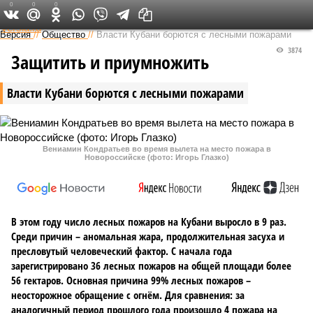
0
0
0
Федеральный выпуск
Версия
//
Общество
//
Власти Кубани борются с лесными пожарами
3874
Защитить и приумножить
Власти Кубани борются с лесными пожарами
Вениамин Кондратьев во время вылета на место пожара в
Новороссийске (фото: Игорь Глазко)
В этом году число лесных пожаров на Кубани выросло в 9 раз.
Среди причин – аномальная жара, продолжительная засуха и
пресловутый человеческий фактор. С начала года
зарегистрировано 36 лесных пожаров на общей площади более
56 гектаров. Основная причина 99% лесных пожаров –
неосторожное обращение с огнём. Для сравнения: за
аналогичный период прошлого года произошло 4 пожара на