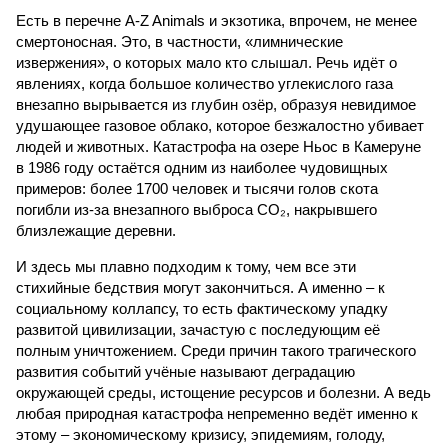
Есть в перечне A-Z Animals и экзотика, впрочем, не менее
смертоносная. Это, в частности, «лимнические
извержения», о которых мало кто слышал. Речь идёт о
явлениях, когда большое количество углекислого газа
внезапно вырывается из глубин озёр, образуя невидимое
удушающее газовое облако, которое безжалостно убивает
людей и животных. Катастрофа на озере Ньос в Камеруне
в 1986 году остаётся одним из наиболее чудовищных
примеров: более 1700 человек и тысячи голов скота
погибли из-за внезапного выброса CO₂, накрывшего
близлежащие деревни.
И здесь мы плавно подходим к тому, чем все эти
стихийные бедствия могут закончиться. А именно – к
социальному коллапсу, то есть фактическому упадку
развитой цивилизации, зачастую с последующим её
полным уничтожением. Среди причин такого трагического
развития событий учёные называют деградацию
окружающей среды, истощение ресурсов и болезни. А ведь
любая природная катастрофа непременно ведёт именно к
этому – экономическому кризису, эпидемиям, голоду,