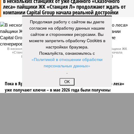
В нескольких станциях от уже сданного «Сказочного
леса» пайщики ЖК «Станция Л» продолжают ждать от
компании Capital Group начала реальной достройки
Продолжая работу с сайтом вы даете
согласие на обработку данных нашим
сайтом и сторонними ресурсами. Вы
можете запретить обработку Cookies в
настройках браузера.
В нескольких станциях от уже сданного «Сказочного леса» пайщики ЖК
Пожалуйста, ознакомьтесь с
«Станция Л» продолжают ждать от компании Capital Group начала
реальной достройки (изображение сгенерировано ИИ)
«Политикой в отношении обработки
персональных данных»
.
OK
Пока в Ярославском районе СВАО дольщики «Сказочного леса»
уже получают ключи – в мае 2026 года были получены
заключение о соответствии проектной документации и
разрешение на ввод жилищного комплекса в эксплуатацию –
совсем недалеко, в паре станций метро южнее, на Люблинской
улице, картина, можно сказать, прямо противоположная.
Сюжет:
Недвижимость