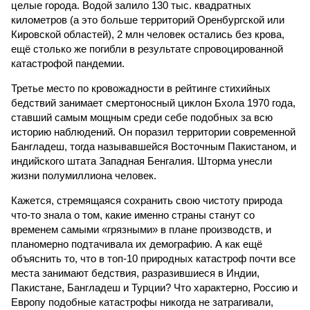
целые города. Водой залило 130 тыс. квадратных
километров (а это больше территорий Оренбургской или
Кировской областей), 2 млн человек остались без крова,
ещё столько же погибли в результате спровоцированной
катастрофой пандемии.
Третье место по кровожадности в рейтинге стихийных
бедствий занимает смертоносный циклон Бхола 1970 года,
ставший самым мощным среди себе подобных за всю
историю наблюдений. Он поразил территории современной
Бангладеш, тогда называвшейся Восточным Пакистаном, и
индийского штата Западная Бенгалия. Шторма унесли
жизни полумиллиона человек.
Кажется, стремящаяся сохранить свою чистоту природа
что-то знала о том, какие именно страны станут со
временем самыми «грязными» в плане производств, и
планомерно подтачивала их демографию. А как ещё
объяснить то, что в топ-10 природных катастроф почти все
места занимают бедствия, разразившиеся в Индии,
Пакистане, Бангладеш и Турции? Что характерно, Россию и
Европу подобные катастрофы никогда не затрагивали,