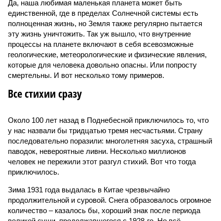
Да, наша любимая маленькая планета может быть
единственной, где в пределах Солнечной системы есть
полноценная жизнь, но Земля также регулярно пытается
эту жизнь уничтожить. Так уж вышло, что внутренние
процессы на планете включают в себя всевозможные
геологические, метеорологические и физические явления,
которые для человека довольно опасны. Или попросту
смертельны. И вот несколько тому примеров.
Все стихии сразу
Около 100 лет назад в Поднебесной приключилось то, что
у нас назвали бы тридцатью тремя несчастьями. Страну
последовательно поразили: многолетняя засуха, страшный
паводок, невероятные ливни. Несколько миллионов
человек не пережили этот разгул стихий. Вот что тогда
приключилось.
Зима 1931 года выдалась в Китае чрезвычайно
продолжительной и суровой. Снега образовалось огромное
количество – казалось бы, хороший знак после периода
великой суши, продолжавшегося с 1928-го. Но всё