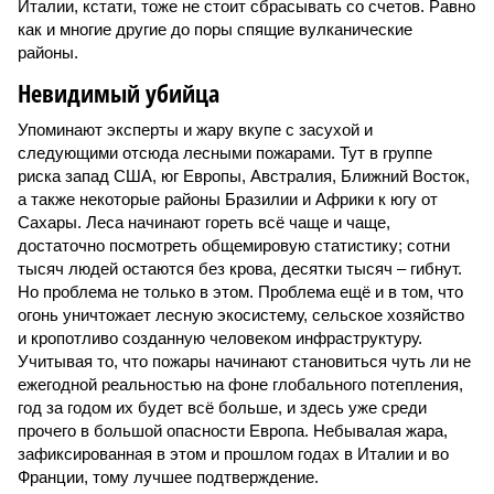
Италии, кстати, тоже не стоит сбрасывать со счетов. Равно
как и многие другие до поры спящие вулканические
районы.
Невидимый убийца
Упоминают эксперты и жару вкупе с засухой и
следующими отсюда лесными пожарами. Тут в группе
риска запад США, юг Европы, Австралия, Ближний Восток,
а также некоторые районы Бразилии и Африки к югу от
Сахары. Леса начинают гореть всё чаще и чаще,
достаточно посмотреть общемировую статистику; сотни
тысяч людей остаются без крова, десятки тысяч – гибнут.
Но проблема не только в этом. Проблема ещё и в том, что
огонь уничтожает лесную экосистему, сельское хозяйство
и кропотливо созданную человеком инфраструктуру.
Учитывая то, что пожары начинают становиться чуть ли не
ежегодной реальностью на фоне глобального потепления,
год за годом их будет всё больше, и здесь уже среди
прочего в большой опасности Европа. Небывалая жара,
зафиксированная в этом и прошлом годах в Италии и во
Франции, тому лучшее подтверждение.