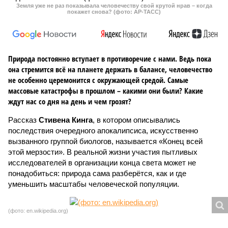
Земля уже не раз показывала человечеству свой крутой нрав – когда
покажет снова? (фото: АР-ТАСС)
Природа постоянно вступает в противоречие с нами. Ведь пока
она стремится всё на планете держать в балансе, человечество
не особенно церемонится с окружающей средой. Самые
массовые катастрофы в прошлом – какими они были? Какие
ждут нас со дня на день и чем грозят?
Рассказ
Стивена Кинга
, в котором описывались
последствия очередного апокалипсиса, искусственно
вызванного группой биологов, называется «Конец всей
этой мерзости». В реальной жизни участия пытливых
исследователей в организации конца света может не
понадобиться: природа сама разберётся, как и где
уменьшить масштабы человеческой популяции.
(фото: en.wikipedia.org)