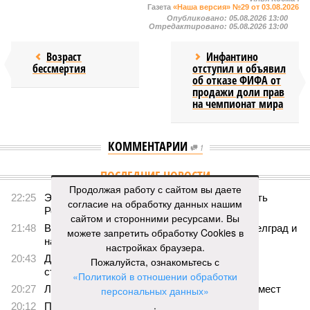
Газета
«Наша версия» №29 от 03.08.2026
Опубликовано:
05.08.2026 13:00
Отредактировано:
05.08.2026 13:00
Возраст
Инфантино
бессмертия
отступил и объявил
об отказе ФИФА от
продажи доли прав
на чемпионат мира
КОММЕНТАРИИ
1
ПОСЛЕДНИЕ НОВОСТИ
Продолжая работу с сайтом вы даете
22:25
Экс-президент Финляндии отказался признать
согласие на обработку данных нашим
Россию угрозой для Европы
сайтом и сторонними ресурсами. Вы
21:48
В Сербии испугались визита Зеленского в Белград и
можете запретить обработку Cookies в
назвали его «местью Евросоюза»
настройках браузера.
20:43
Дональд Трамп намерен реализовать проект
Пожалуйста, ознакомьтесь с
строительства бального зала в Белом доме
«Политикой в отношении обработки
20:27
Лондонская полиция лишится 1000 рабочих мест
персональных данных»
.
20:12
Прогулявшуюся голой по Москве блогершу