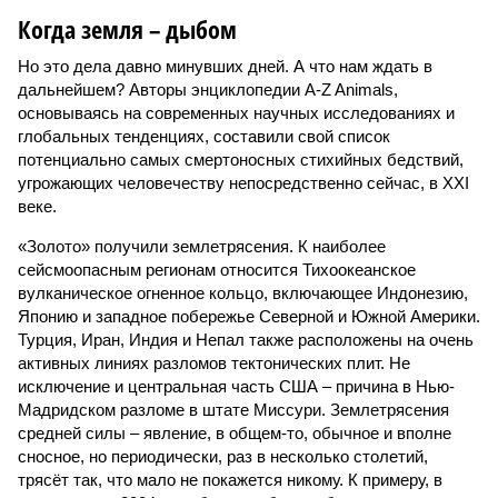
Когда земля – дыбом
Но это дела давно минувших дней. А что нам ждать в
дальнейшем? Авторы энциклопедии A-Z Animals,
основываясь на современных научных исследованиях и
глобальных тенденциях, составили свой список
потенциально самых смертоносных стихийных бедствий,
угрожающих человечеству непосредственно сейчас, в XXI
веке.
«Золото» получили землетрясения. К наиболее
сейсмоопасным регионам относится Тихоокеанское
вулканическое огненное кольцо, включающее Индонезию,
Японию и западное побережье Северной и Южной Америки.
Турция, Иран, Индия и Непал также расположены на очень
активных линиях разломов тектонических плит. Не
исключение и центральная часть США – причина в Нью-
Мадридском разломе в штате Миссури. Землетрясения
средней силы – явление, в общем-то, обычное и вполне
сносное, но периодически, раз в несколько столетий,
трясёт так, что мало не покажется никому. К примеру, в