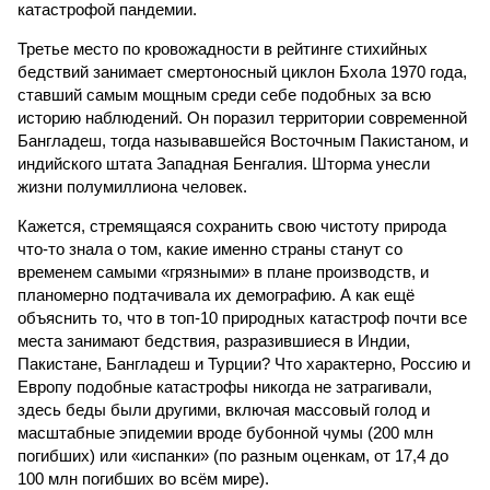
катастрофой пандемии.
Третье место по кровожадности в рейтинге стихийных
бедствий занимает смертоносный циклон Бхола 1970 года,
ставший самым мощным среди себе подобных за всю
историю наблюдений. Он поразил территории современной
Бангладеш, тогда называвшейся Восточным Пакистаном, и
индийского штата Западная Бенгалия. Шторма унесли
жизни полумиллиона человек.
Кажется, стремящаяся сохранить свою чистоту природа
что-то знала о том, какие именно страны станут со
временем самыми «грязными» в плане производств, и
планомерно подтачивала их демографию. А как ещё
объяснить то, что в топ-10 природных катастроф почти все
места занимают бедствия, разразившиеся в Индии,
Пакистане, Бангладеш и Турции? Что характерно, Россию и
Европу подобные катастрофы никогда не затрагивали,
здесь беды были другими, включая массовый голод и
масштабные эпидемии вроде бубонной чумы (200 млн
погибших) или «испанки» (по разным оценкам, от 17,4 до
100 млн погибших во всём мире).