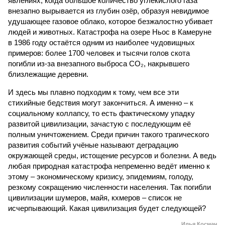
явлениях, когда большое количество углекислого газа
внезапно вырывается из глубин озёр, образуя невидимое
удушающее газовое облако, которое безжалостно убивает
людей и животных. Катастрофа на озере Ньос в Камеруне
в 1986 году остаётся одним из наиболее чудовищных
примеров: более 1700 человек и тысячи голов скота
погибли из-за внезапного выброса CO₂, накрывшего
близлежащие деревни.
И здесь мы плавно подходим к тому, чем все эти
стихийные бедствия могут закончиться. А именно – к
социальному коллапсу, то есть фактическому упадку
развитой цивилизации, зачастую с последующим её
полным уничтожением. Среди причин такого трагического
развития событий учёные называют деградацию
окружающей среды, истощение ресурсов и болезни. А ведь
любая природная катастрофа непременно ведёт именно к
этому – экономическому кризису, эпидемиям, голоду,
резкому сокращению численности населения. Так погибли
цивилизации шумеров, майя, кхмеров – список не
исчерпывающий. Какая цивилизация будет следующей?
Илья Космач