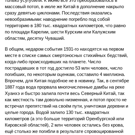
только усугубили. К июню всё это преобразовалось в
массовый потоп, в июле же Китай в дополнение накрыло
сразу девятью циклонами. Последствия оказались
невообразимыми: наводнение погребло под собой
территорию в 180 тыс. квадратных километров, что равно
по площади Карелии, шести Курским или Калужским
областям, десятку Чуваший.
В общем, недаром события 1931-го находятся на первом
месте в списке самых смертоносных стихийных бедствий,
когда-либо происходивших на планете. Число
пострадавших в тот год достигло 53 млн человек, число
погибших, по некоторым оценкам, составило 4 миллиона.
Впрочем, для Китая подобное не в новинку. Так, в сентябре
1887 года вода прорвала многочисленные дамбы на реке
Хуанхэ и быстро залила почти весь Северный Китай, так
как местность там довольно низменная, и потоп просто не
встречал препятствий на своём пути, уничтожая деревни и
целые города. Водой залило 130 тыс. квадратных
километров (а это больше территорий Оренбургской или
Кировской областей), 2 млн человек остались без крова,
ещё столько же погибли в результате спровоцированной