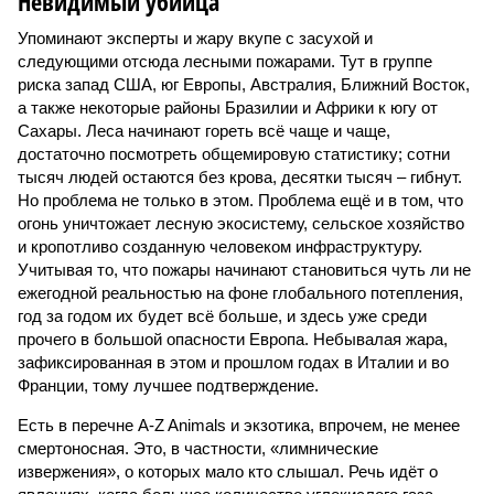
Невидимый убийца
Упоминают эксперты и жару вкупе с засухой и
следующими отсюда лесными пожарами. Тут в группе
риска запад США, юг Европы, Австралия, Ближний Восток,
а также некоторые районы Бразилии и Африки к югу от
Сахары. Леса начинают гореть всё чаще и чаще,
достаточно посмотреть общемировую статистику; сотни
тысяч людей остаются без крова, десятки тысяч – гибнут.
Но проблема не только в этом. Проблема ещё и в том, что
огонь уничтожает лесную экосистему, сельское хозяйство
и кропотливо созданную человеком инфраструктуру.
Учитывая то, что пожары начинают становиться чуть ли не
ежегодной реальностью на фоне глобального потепления,
год за годом их будет всё больше, и здесь уже среди
прочего в большой опасности Европа. Небывалая жара,
зафиксированная в этом и прошлом годах в Италии и во
Франции, тому лучшее подтверждение.
Есть в перечне A-Z Animals и экзотика, впрочем, не менее
смертоносная. Это, в частности, «лимнические
извержения», о которых мало кто слышал. Речь идёт о