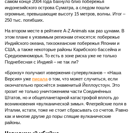
самом конце 2004 года бахнуло близ побережья
индонезийского острова Суматра, а следом пошли
огромные, превышающие высоту 15 метров, волны. Итог –
250 тыс. погибших.
На втором месте в рейтинге A-Z Animals как раз цунами. В
этом плане к уязвимым регионам относятся: побережье
Индийского океана, тихо­океанские побережья Японии и
США, а также некоторые районы Карибского бассейна и
Средиземноморья. То есть в зоне риска уже не только
Поднебесная с Индией – не так ли?
«Бронзу» получают извержения супервулканов – «Наша
Версия» уже
писала
о том, что может случиться, если
окончательно проснётся знаменитый Йеллоустоун. Это
грозит не только уничтожением части Соединённых
Штатов, но и общепланетарной катастрофой вплоть до
возникновения «вулканической зимы». Флегрейские поля в
Италии, кстати, тоже не стоит сбрасывать со счетов. Равно
как и многие другие до поры спящие вулканические
районы.