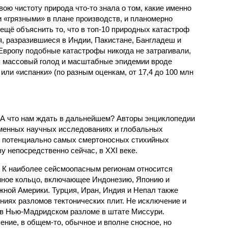
ою чистоту природа что-то знала о том, какие именно
 «грязными» в плане производств, и планомерно
ещё объяснить то, что в топ-10 природных катастроф
я, разразившиеся в Индии, Пакистане, Бангладеш и
Европу подобные катастрофы никогда не затрагивали,
я массовый голод и масштабные эпидемии вроде
или «испанки» (по разным оценкам, от 17,4 до 100 млн
 А что нам ждать в дальнейшем? Авторы энциклопедии
еменных научных исследованиях и глобальных
к потенциально самых смертоносных стихийных
 непосредственно сейчас, в XXI веке.
 К наиболее сейсмоопасным регионам относится
нное кольцо, включающее Индонезию, Японию и
ной Америки. Турция, Иран, Индия и Непал также
ниях разломов тектонических плит. Не исключение и
 в Нью-Мадридском разломе в штате Миссури.
ние, в общем-то, обычное и вполне сносное, но