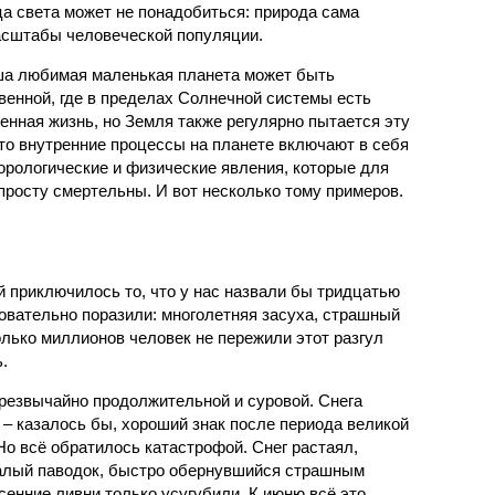
ца света может не понадобиться: природа сама
масштабы человеческой популяции.
ша любимая маленькая планета может быть
венной, где в пределах Солнечной системы есть
енная жизнь, но Земля также регулярно пытается эту
что внутренние процессы на планете включают в себя
орологические и физические явления, которые для
просту смертельны. И вот несколько тому примеров.
й приключилось то, что у нас назвали бы тридцатью
овательно поразили: многолетняя засуха, страшный
олько миллионов человек не пережили этот разгул
.
чрезвычайно продолжительной и суровой. Снега
 – казалось бы, хороший знак после периода великой
Но всё обратилось катастрофой. Снег растаял,
валый паводок, быстро обернувшийся страшным
енние ливни только усугубили. К июню всё это