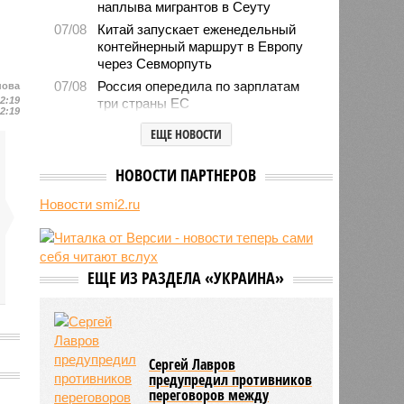
наплыва мигрантов в Сеуту
07/08
Китай запускает еженедельный
контейнерный маршрут в Европу
через Севморпуть
07/08
Россия опередила по зарплатам
нова
12:19
три страны ЕС
12:19
07/08
Александр Лукашенко призвал
ЕЩЕ НОВОСТИ
белорусов скупать пустующие
избы
НОВОСТИ ПАРТНЕРОВ
07/08
Девушка объяснила убийство
трёхмесячного сына
Новости smi2.ru
07/08
Сергей Миронов выступил за
увеличение пенсий детям,
потерявшим родителей
ЕЩЕ ИЗ РАЗДЕЛА «УКРАИНА»
07/08
Финляндия захотела использовать
приграничные болота против
России
Сергей Лавров
предупредил противников
переговоров между