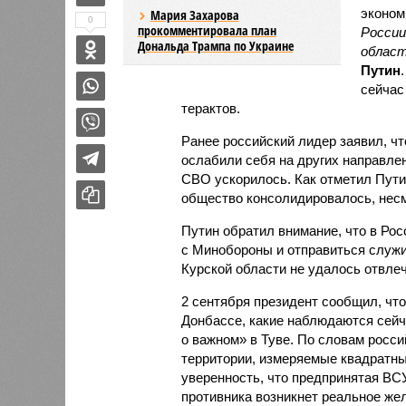
эконом
Мария Захарова
0
прокомментировала план
России
Дональда Трампа по Украине
област
Путин
сейчас
терактов.
Ранее российский лидер заявил, чт
ослабили себя на других направлен
СВО ускорилось. Как отметил Пути
общество консолидировалось, несмо
Путин обратил внимание, что в Рос
с Минобороны и отправиться служи
Курской области не удалось отвле
2 сентября президент сообщил, что
Донбассе, какие наблюдаются сейч
о важном» в Туве. По словам росси
территории, измеряемые квадратны
уверенность, что предпринятая ВСУ
противника возникнет реальное же