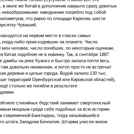
, в июле же Китай в дополнение накрыло сразу девятью
 невообразимыми: наводнение погребло под собой
километров, что равно по площади Карелии, шести
десятку Чуваший.
 находятся на первом месте в списке самых
 когда-либо происходивших на планете. Число
3 млн человек, число погибших, по некоторым оценкам,
 Китая подобное не в новинку. Так, в сентябре 1887
е дамбы на реке Хуанхэ и быстро залила почти весь
 там довольно низменная, и потоп просто не встречал
жая деревни и целые города. Водой залило 130 тыс.
ьше территорий Оренбургской или Кировской областей),
 ещё столько же погибли в результате
ндемии.
рейтинге стихийных бедствий занимает смертоносный
 самым мощным среди себе подобных за всю историю
и современной Бангладеш, тогда называвшейся
го штата Западная Бенгалия. Шторма унесли жизни