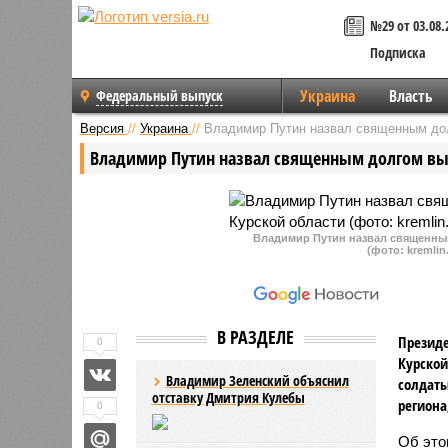
№29 от 03.08.
Подписка
Украина
Власть
Федеральный выпуск
Версия
//
Украина
//
Владимир Путин назвал священным дол
Владимир Путин назвал священным долгом выб
Владимир Путин назвал священны
(фото: kremli
В РАЗДЕЛЕ
Президе
0
Курской
Владимир Зеленский объяснил
солдаты
отставку Дмитрия Кулебы
региона
0
Об это