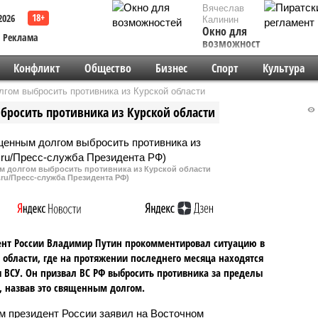
Вячеслав
2026
Калинин
Окно для
Реклама
возможностей
Конфликт
Общество
Бизнес
Спорт
Культура
гом выбросить противника из Курской области
росить противника из Курской области
м долгом выбросить противника из Курской области
n.ru/Пресс-служба Президента РФ)
нт России Владимир Путин прокомментировал ситуацию в
 области, где на протяжении последнего месяца находятся
 ВСУ. Он призвал ВС РФ выбросить противника за пределы
, назвав это священным долгом.
м президент России заявил на Восточном