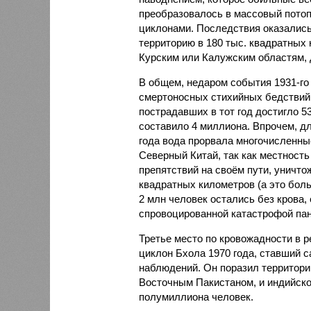
преобразовалось в массовый потоп
циклонами. Последствия оказались
территорию в 180 тыс. квадратных 
Курским или Калужским областям, 
В общем, недаром события 1931-го
смертоносных стихийных бедствий,
пострадавших в тот год достигло 5
составило 4 миллиона. Впрочем, для
года вода прорвала многочисленны
Северный Китай, так как местность
препятствий на своём пути, уничто
квадратных километров (а это бол
2 млн человек остались без крова,
спровоцированной катастрофой па
Третье место по кровожадности в 
циклон Бхола 1970 года, ставший
наблюдений. Он поразил территори
Восточным Пакистаном, и индийско
полумиллиона человек.