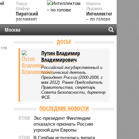
Тимур
Марина
Шафир
Ярдаева
Пиратский
Интеллектом
регламент
– по голове
Москва
ДОСЬЕ
1799
Путин Владимир
Владимирович
Российский государственный и
политический деятель.
Президент России (2000-2008, с
мая 2012). Ранее Председатель
Правительства, секретарь
Совета Безопасности, директор
ФСБ.
ПОСЛЕДНИЕ НОВОСТИ
07/08
Экс-президент Финляндии
отказался признать Россию
угрозой для Европы
07/08
В Сербии испугались визита