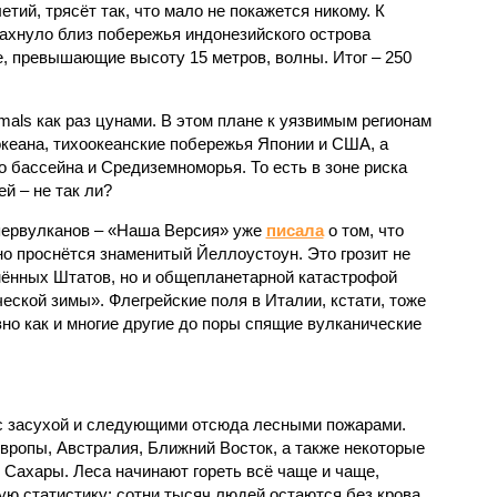
етий, трясёт так, что мало не покажется никому. К
бахнуло близ побережья индонезийского острова
, превышающие высоту 15 метров, волны. Итог – 250
imals как раз цунами. В этом плане к уязвимым регионам
кеана, тихо­океанские побережья Японии и США, а
 бассейна и Средиземноморья. То есть в зоне риска
й – не так ли?
первулканов – «Наша Версия» уже
писала
о том, что
но проснётся знаменитый Йеллоустоун. Это грозит не
нённых Штатов, но и общепланетарной катастрофой
еской зимы». Флегрейские поля в Италии, кстати, тоже
вно как и многие другие до поры спящие вулканические
 с засухой и следующими отсюда лесными пожарами.
Европы, Австралия, Ближний Восток, а также некоторые
 Сахары. Леса начинают гореть всё чаще и чаще,
ю статистику; сотни тысяч людей остаются без крова,