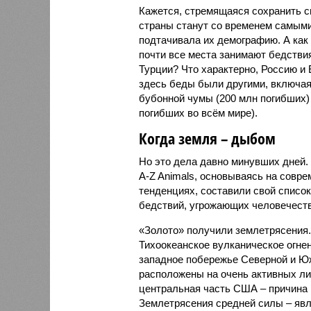
Кажется, стремящаяся сохранить св
страны станут со временем самыми
подтачивала их демографию. А как 
почти все места занимают бедстви
Турции? Что характерно, Россию и 
здесь беды были другими, включа
бубонной чумы (200 млн погибших) 
погибших во всём мире).
Когда земля – дыбом
Но это дела давно минувших дней.
A-Z Animals, основываясь на совр
тенденциях, составили свой списо
бедствий, угрожающих человечеству
«Золото» получили землетрясения.
Тихоокеанское вулканическое огне
западное побережье Северной и Юж
расположены на очень активных ли
центральная часть США – причина
Землетрясения средней силы – явле