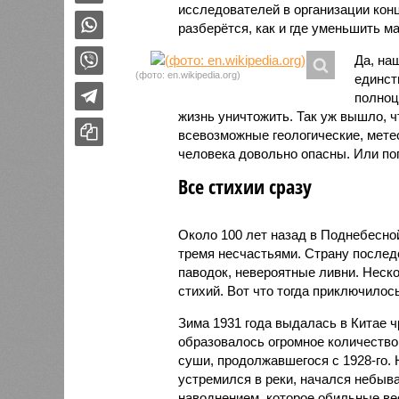
исследователей в организации кон
разберётся, как и где уменьшить 
Да, на
(фото: en.wikipedia.org)
единст
полноц
жизнь уничтожить. Так уж вышло, 
всевозможные геологические, мете
человека довольно опасны. Или по
Все стихии сразу
Около 100 лет назад в Поднебесно
тремя несчастьями. Страну послед
паводок, невероятные ливни. Неск
стихий. Вот что тогда приключилось
Зима 1931 года выдалась в Китае 
образовалось огромное количество
суши, продолжавшегося с 1928-го. 
устремился в реки, начался небы
наводнением, которое обильные вес