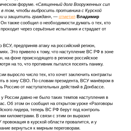
ическом форуме. «
Священный долг Вооруженных сил
 в том, чтобы выбросить противника с Курской
и и защитить гражда
н», —
отметил
Владимир
. Он также сообщил о необходимости думать о тех, кто
 проходит через серьёзные испытания и страдает от
о ВСУ, предприняв атаку на российский регион,
иях. Это привело к тому, что наступление ВС РФ в зоне
н, на фоне происходящего в регионе российское
тря на то, что противник пытался посеять панику.
сии выросло число тех, кто хочет заключить контракты
ть в зону СВО. По словам президента, ВСУ манёвром в
чь Россию от наступательных действий в Донбассе.
 у России давно не было таких темпов наступления в
ас. Об этом он сообщил на открытом уроке «Разговоры
йского лидера, теперь ВС РФ берут под контроль
ми километрами. В связи с этим он выразил
 провокация в курской области провалится, и у
лание вернуться к мирным переговорам.