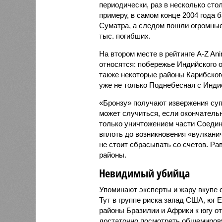
периодически, раз в несколько стол
примеру, в самом конце 2004 года 
Суматра, а следом пошли огромные
тыс. погибших.
На втором месте в рейтинге A-Z An
относятся: побережье Индийского о
также некоторые районы Карибского
уже не только Поднебесная с Индие
«Бронзу» получают извержения су
может случиться, если окончатель
только уничтожением части Соеди
вплоть до возникновения «вулканич
не стоит сбрасывать со счетов. Ра
районы.
Невидимый убийца
Упоминают эксперты и жару вкупе
Тут в группе риска запад США, юг 
районы Бразилии и Африки к югу от
достаточно посмотреть общемирову