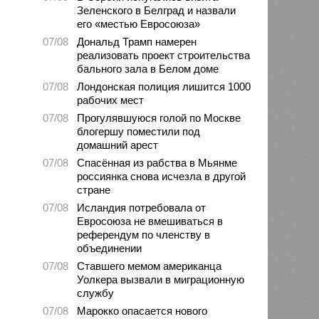
Зеленского в Белград и назвали
его «местью Евросоюза»
07/08
Дональд Трамп намерен
реализовать проект строительства
бального зала в Белом доме
07/08
Лондонская полиция лишится 1000
рабочих мест
07/08
Прогулявшуюся голой по Москве
блогершу поместили под
домашний арест
07/08
Спасённая из рабства в Мьянме
россиянка снова исчезла в другой
стране
07/08
Исландия потребовала от
Евросоюза не вмешиваться в
референдум по членству в
объединении
07/08
Ставшего мемом американца
Уолкера вызвали в миграционную
службу
07/08
Марокко опасается нового