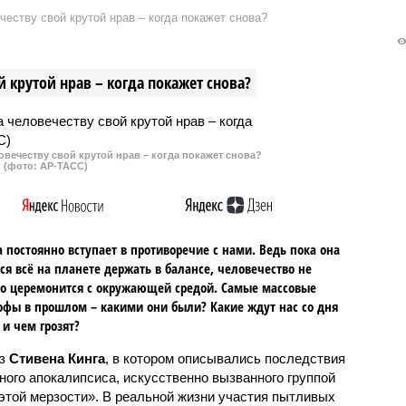
еству свой крутой нрав – когда покажет снова?
 крутой нрав – когда покажет снова?
овечеству свой крутой нрав – когда покажет снова?
(фото: АР-ТАСС)
 постоянно вступает в противоречие с нами. Ведь пока она
ся всё на планете держать в балансе, человечество не
о церемонится с окружающей средой. Самые массовые
офы в прошлом – какими они были? Какие ждут нас со дня
 и чем грозят?
аз
Стивена Кинга
, в котором описывались последствия
ного апокалипсиса, искусственно вызванного группой
 этой мерзости». В реальной жизни участия пытливых