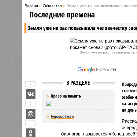
Версия
//
Общество
//
Земля уже не раз показывала человеч
Последние времена
Земля уже не раз показывала человечеству свой
Земля уже не раз показывала чел
В РАЗДЕЛЕ
Природа
1
стремит
Право на память
особенн
катастр
0
на день
Энергообман
Расск
0
очеред
биологов, называется «Конец всей