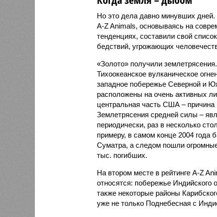
Но это дела давно минувших дней.
A-Z Animals, основываясь на совр
тенденциях, составили свой списо
бедствий, угрожающих человечеству
«Золото» получили землетрясения.
Тихоокеанское вулканическое огне
западное побережье Северной и Юж
расположены на очень активных ли
центральная часть США – причина
Землетрясения средней силы – явле
периодически, раз в несколько стол
примеру, в самом конце 2004 года 
Суматра, а следом пошли огромные
тыс. погибших.
На втором месте в рейтинге A-Z An
относятся: побережье Индийского о
также некоторые районы Карибского
уже не только Поднебесная с Индие