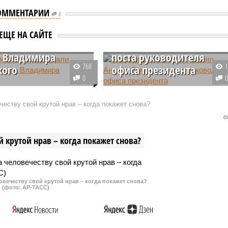
ОММЕНТАРИИ
0
иру Путину
Владимир Зеленский
ЕЩЕ НА САЙТЕ
ли открытое
уволил Андрея Ермака с
 Владимира
поста руководителя
768
кого
офиса президента
0
ьный представитель
Руководитель офиса Владимира
та России Дмитрий
Зеленского Андрей Ермак
еству свой крутой нрав – когда покажет снова?
ообщил на полях
написал заявление об отставке.
о российский лидер
Указ об увольнении его с
письменный вариант
занимаемой должности уже
 крутой нрав – когда покажет снова?
о письма Владимира
утвердил украинский лидер.
го.
овечеству свой крутой нрав – когда покажет снова?
(фото: АР-ТАСС)