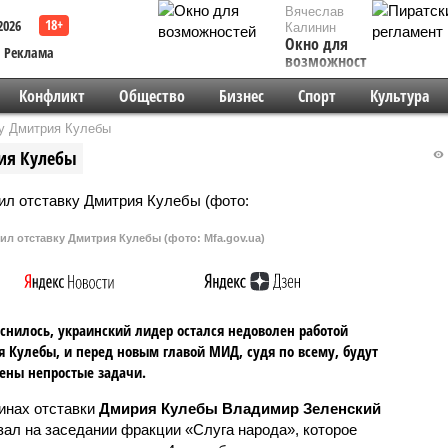
Вячеслав
2026
Калинин
Окно для
Реклама
возможностей
Конфликт
Общество
Бизнес
Спорт
Культура
у Дмитрия Кулебы
ия Кулебы
л отставку Дмитрия Кулебы (фото: Mfa.gov.ua)
снилось, украинский лидер остался недоволен работой
 Кулебы, и перед новым главой МИД, судя по всему, будут
ены непростые задачи.
инах отставки
Дмирия Кулебы
Владимир Зеленский
зал на заседании фракции «Слуга народа», которое