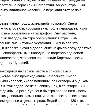
й приключилось то, что у нас назвали бы тридцатью
овательно поразили: многолетняя засуха, страшный
олько миллионов человек не пережили этот разгул
.
чрезвычайно продолжительной и суровой. Снега
 – казалось бы, хороший знак после периода великой
Но всё обратилось катастрофой. Снег растаял,
валый паводок, быстро обернувшийся страшным
енние ливни только усугубили. К июню всё это
, в июле же Китай в дополнение накрыло сразу девятью
 невообразимыми: наводнение погребло под собой
километров, что равно по площади Карелии, шести
десятку Чуваший.
 находятся на первом месте в списке самых
 когда-либо происходивших на планете. Число
3 млн человек, число погибших, по некоторым оценкам,
 Китая подобное не в новинку. Так, в сентябре 1887
е дамбы на реке Хуанхэ и быстро залила почти весь
 там довольно низменная, и потоп просто не встречал
жая деревни и целые города. Водой залило 130 тыс.