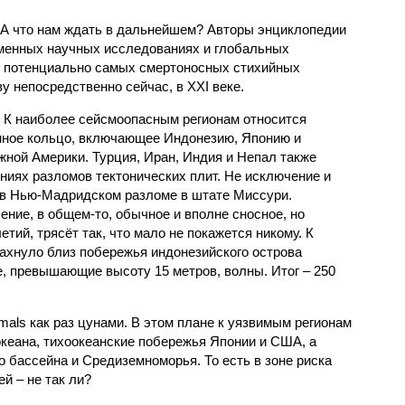
 А что нам ждать в дальнейшем? Авторы энциклопедии
еменных научных исследованиях и глобальных
к потенциально самых смертоносных стихийных
 непосредственно сейчас, в XXI веке.
 К наиболее сейсмоопасным регионам относится
нное кольцо, включающее Индонезию, Японию и
ной Америки. Турция, Иран, Индия и Непал также
ниях разломов тектонических плит. Не исключение и
 в Нью-Мадридском разломе в штате Миссури.
ние, в общем-то, обычное и вполне сносное, но
етий, трясёт так, что мало не покажется никому. К
бахнуло близ побережья индонезийского острова
, превышающие высоту 15 метров, волны. Итог – 250
imals как раз цунами. В этом плане к уязвимым регионам
кеана, тихо­океанские побережья Японии и США, а
 бассейна и Средиземноморья. То есть в зоне риска
й – не так ли?