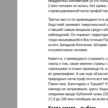
квадратных километров (а это бол
2 млн человек остались без крова,
спровоцированной катастрофой па
Третье место по кровожадности в р
бедствий занимает смертоносный ц
ставший самым мощным среди себе
наблюдений. Он поразил территори
тогда называвшейся Восточным Пак
штата Западная Бенгалия. Шторма 
полумиллиона человек.
Кажется, стремящаяся сохранить с
знала о том, какие именно страны 
«грязными» в плане производств, 
их демографию. А как ещё объяснить
природных катастроф почти все ме
Пакистане, Бангладеш и Турции? Ч
никогда не затрагивали, здесь бе
эпидемии вроде бубонной чумы (200
17,4 до 100 млн погибших во всём м
Когда земля – дыбом