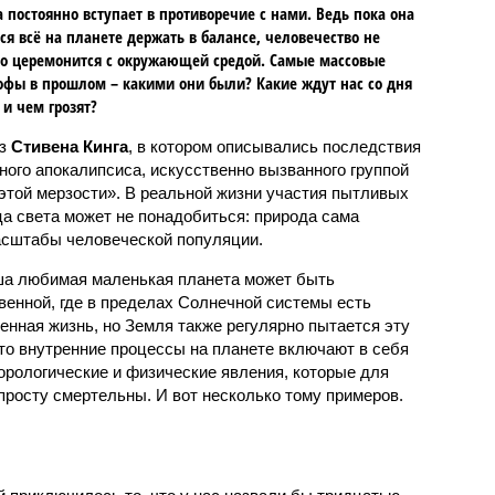
 постоянно вступает в противоречие с нами. Ведь пока она
ся всё на планете держать в балансе, человечество не
о церемонится с окружающей средой. Самые массовые
офы в прошлом – какими они были? Какие ждут нас со дня
 и чем грозят?
аз
Стивена Кинга
, в котором описывались последствия
ного апокалипсиса, искусственно вызванного группой
 этой мерзости». В реальной жизни участия пытливых
ца света может не понадобиться: природа сама
масштабы человеческой популяции.
ша любимая маленькая планета может быть
венной, где в пределах Солнечной системы есть
енная жизнь, но Земля также регулярно пытается эту
что внутренние процессы на планете включают в себя
орологические и физические явления, которые для
просту смертельны. И вот несколько тому примеров.