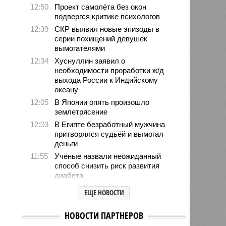
12:50
Проект самолёта без окон
подвергся критике психологов
12:39
СКР выявил новые эпизоды в
серии похищений девушек
вымогателями
12:34
Хуснуллин заявил о
необходимости проработки ж/д
выхода России к Индийскому
океану
12:05
В Японии опять произошло
землетрясение
12:03
В Египте безработный мужчина
притворялся судьёй и вымогал
деньги
11:55
Учёные назвали неожиданный
способ снизить риск развития
диабета
11:39
В европейских аэропортах
ЕЩЕ НОВОСТИ
отключили систему биометрии на
границе из-за очередей
НОВОСТИ ПАРТНЕРОВ
11:14
Люксембург обвинил Евросоюз во