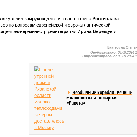
кже уволил замруководителя своего офиса
Ростислава
мьер по вопросам европейской и евро-атлантической
 вице-премьер-министр реинтеграции
Ирина Верещук
и
Екатерина Степа
Опубликовано:
05.09.2024 
Отредактировано:
05.09.2024 
Необычные корабли. Речные
молоковозы и пожарная
«Ракета»