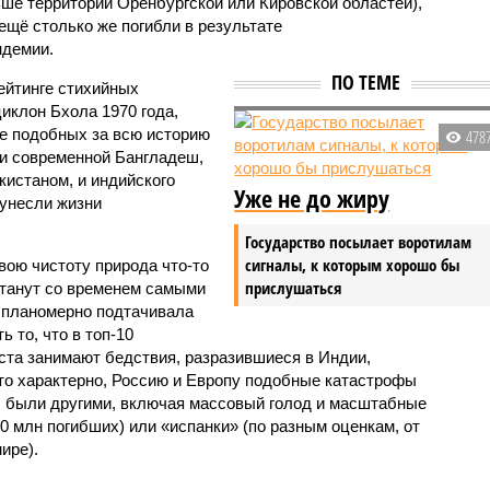
ьше территорий Оренбургской или Кировской областей),
 ещё столько же погибли в результате
ндемии.
ПО ТЕМЕ
ейтинге стихийных
иклон Бхола 1970 года,
 подобных за всю историю
478
и современной Бангладеш,
истаном, и индийского
Уже не до жиру
унесли жизни
Государство посылает воротилам
сигналы, к которым хорошо бы
вою чистоту природа что-то
прислушаться
станут со временем самыми
и планомерно подтачивала
 то, что в топ-10
ста занимают бедствия, разразившиеся в Индии,
то характерно, Россию и Европу подобные катастрофы
ды были другими, включая массовый голод и масштабные
 млн погибших) или «испанки» (по разным оценкам, от
ире).