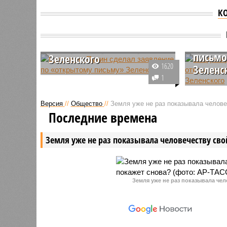
К
Владимир Путин сделал
Владим
заявление по
переда
«открытому письму»
письмо
Зеленского
1620
Зеленс
Президент России Владимир
1
Путин заявил, что бегло
Официал
посмотрел письмо украинского
президен
Версия
//
Общество
//
Земля уже не раз показывала человеч
лидера Владимира Зеленского,
Песков с
Последние времена
которое ему дважды
ПМЭФ, чт
«подсовывал» Дмитрий Песков.
получил 
Земля уже не раз показывала человечеству свой
открытог
Зеленско
Земля уже не раз показывала чел