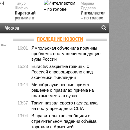
Тимур
Марина
Шафир
Ярдаева
Пиратский
Интеллектом
регламент
– по голове
Москва
ПОСЛЕДНИЕ НОВОСТИ
1662
16:01
Ямпольская объяснила причины
проблем с поступлением ведущие
вузы России
15:23
Euractiv: закрытие границы с
Россией спровоцировало спад
экономики Финляндии
13:44
Минобрнауки осенью примет
решение о правилах приёма на
платные места в вузах
13:37
Трамп назвал своего наследника
на посту президента США
13:04
В правительстве сообщили о
стремительном падении объёма
торговли с Арменией