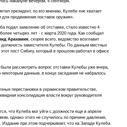
лось накануне вечером, 4 сентября.
метил президент, по его мнению, Кулебе «не хватает
и для продвижения поставок оружия».
ба подал заявление об отставке, стало известно 4
более четырех лет - с марта 2020 года. Как сообщал
вид Арахамия
, скорее всего, ведомство возглавит
й должность заместителя Кулебы. По данным местных
этот пост Сибигу, который в прошлом работал в офисе
были рассмотреть вопрос отставки Кулебы уже вчера,
По некоторым данным, в конце заседания не набралось
езные перестановки в украинском правительстве,
чевидная консолидация власти вокруг руководителя
тся, что Кулеба мог уйти с должности еще в апреле
замом, однако этого не случилось по причине давления,
 Издание при этом подчеркивает, что на Западе Кулеба