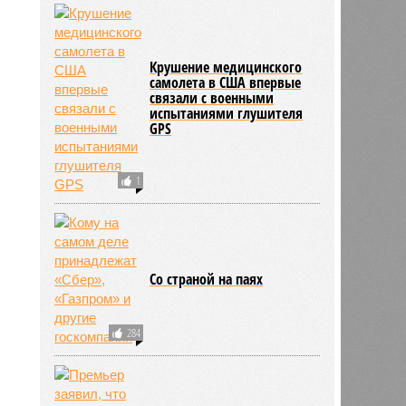
Крушение медицинского
самолета в США впервые
связали с военными
испытаниями глушителя
GPS
1
Со страной на паях
284