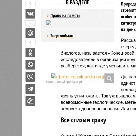
В РАЗДЕЛЕ
Природа
0
стремит
Право на память
особенн
катастр
0
на день
Энергообман
Расск
0
очеред
биологов, называется «Конец всей
исследователей в организации кон
разберётся, как и где уменьшить 
Да, на
(фото: en.wikipedia.org)
единст
полноц
жизнь уничтожить. Так уж вышло, 
всевозможные геологические, мете
человека довольно опасны. Или по
Все стихии сразу