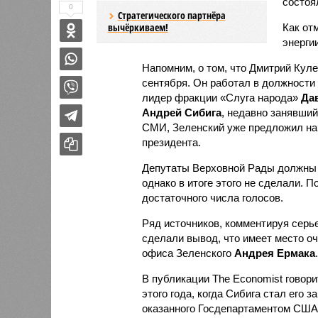
состоя
0
Стратегического партнёра
вычёркиваем!
Как от
энерги
Напомним, о том, что Дмитрий Куле
сентября. Он работал в должности 
лидер фракции «Слуга народа»
Да
Андрей Сибига
, недавно занявши
СМИ, Зеленский уже предложил на 
президента.
Депутаты Верховной Рады должны 
однако в итоге этого не сделали. 
достаточного числа голосов.
Ряд источников, комментируя серь
сделали вывод, что имеет место о
офиса Зеленского
Андрея Ермака
.
В публикации The Economist говори
этого года, когда Сибига стал его 
оказанного Госдепартаментом США.