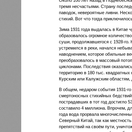
Около 100 лет назад в Поднебесно
тремя несчастьями. Страну послед
паводок, невероятные ливни. Неск
стихий. Вот что тогда приключилось
Зима 1931 года выдалась в Китае 
образовалось огромное количество
суши, продолжавшегося с 1928-го. 
устремился в реки, начался небы
наводнением, которое обильные вес
преобразовалось в массовый потоп
циклонами. Последствия оказались
территорию в 180 тыс. квадратных 
Курским или Калужским областям, 
В общем, недаром события 1931-го
смертоносных стихийных бедствий,
пострадавших в тот год достигло 5
составило 4 миллиона. Впрочем, для
года вода прорвала многочисленны
Северный Китай, так как местность
препятствий на своём пути, уничто