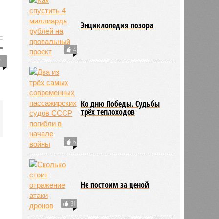
Энциклопедия позора
4
7
Ко дню Победы. Судьбы
трёх теплоходов
6
Не постоим за ценой
31