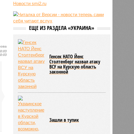
взятии «в заложники» Шенгена
Новости smi2.ru
11:04
Генконсульство Испании
выпустило предупреждение для
россиян
ЕЩЕ ИЗ РАЗДЕЛА «УКРАИНА»
10:39
МИД РФ: Евросоюз не позволит в
ближайшее время урегулировать
конфликт на Украине
нова
10:03
10:03
Генсек НАТО Йенс
Столтенберг назвал атаку
ВСУ на Курскую область
законной
Зашли в тупик