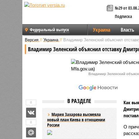
№29 от 03.08.
Подписка
Украина
Власть
Федеральный выпуск
Версия
//
Украина
//
Владимир Зеленский объяснил отставк
Владимир Зеленский объяснил отставку Дмитр
Владимир Зеленский объясни
В РАЗДЕЛЕ
Как выя
0
Дмитрия
Мария Захарова высмеяла
поставл
новый план Киева в отношении
0
России
О прич
расска