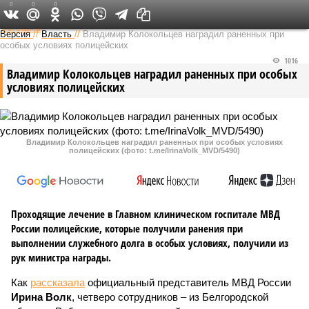
0
0
0
Федеральный выпуск
Версия
//
Власть
//
Владимир Колокольцев наградил раненных при
особых условиях полицейских
1016
Владимир Колокольцев наградил раненных при особых
условиях полицейских
Владимир Колокольцев наградил раненных при особых условиях
полицейских (фото: t.me/IrinaVolk_MVD/5490)
Проходящие лечение в Главном клиническом госпитале МВД
России полицейские, которые получили ранения при
выполнении служебного долга в особых условиях, получили из
рук министра награды.
Как
рассказала
официальный представитель МВД России
Ирина Волк
, четверо сотрудников – из Белгородской