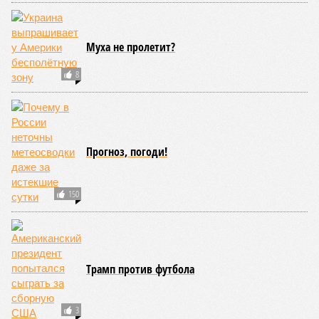
Главного управления МВД России по г. Москва и
начальника Главного управления внутренних дел
Москвы.
ПОСЛЕДНИЕ НОВОСТИ
12:29
Финляндия объяснила свой отказ передавать
Украине ракеты Patriot
12:26
Власти Сеуты оценили число остающихся в городе
мигрантов
11:57
Автомобилист отсудил у дилера 3 миллиона рублей
за неисправное окно в машине
11:46
В Киргизии нашли палатку пропавшей группы
иностранных альпинистов
10:53
Туристы устремились в аномальную зону Манской
«петли смерти» после пропажи семьи Усольцевых и
других людей
ЕЩЕ НОВОСТИ
НОВОСТИ ПАРТНЕРОВ
Новости smi2.ru