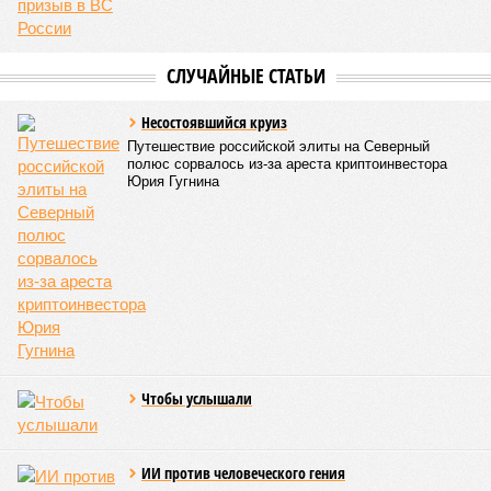
европейская концессия для управления путями, а
доходы от эксплуатации путей будут делиться плюс-
минус в таком же соотношении, как с американцами
(74% – Вашингтону, 26% – Еревану).
Мирослава Регинская, публицист
– Довольно вероятным представляется вариант
развития событий, при котором после ухода РЖД
железные дороги Армении быстро обретут другого
спонсора. Вряд ли Пашинян стал бы провоцировать
РЖД совсем без гарантий. В сущности, это очередной
и привычный уже «слив» России бывшими союзниками.
Потерянные нами сателлиты ищут и обретают
новых хозяев, и никакая благодарность или даже
подаренная от щедрот Российского государства
значительная выгода их в этом не могут остановить.
Юрий Баранчик, политолог
– Понятно, почему Пашинян хочет отжать актив
РЖД – в отместку за закрытие российских рынков. Ну
и вообще, чтобы ничего российского в стране не