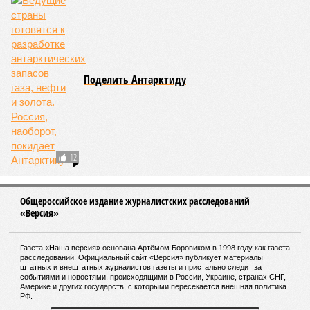
Ясен Арафат
Антон Силуанов рассказал, для чего власти
хотят снизить порог доходов для уплаты
бизнесом НДС
Стало известно о «крестовом походе»