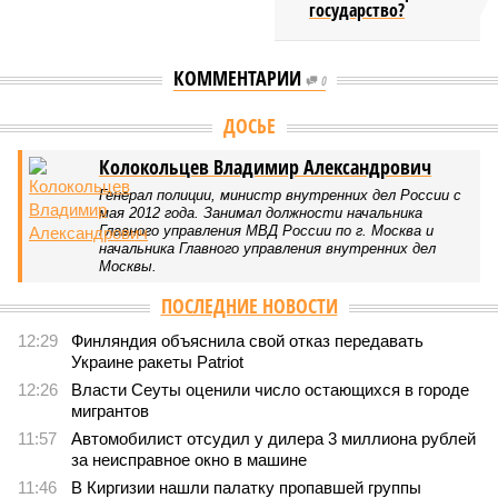
государство?
КОММЕНТАРИИ
0
Версия
//
Конфликт
//
Монополия вкладывалась-вкладывалась в
Армению и довкладывалась
1678
РЖД против своей страны
Монополия вкладывалась-вкладывалась в Армению и
довкладывалась
Монополия вкладывалась-вкладывалась в Армению и довкладывалась
(фото: Deep Vision)
Премьер закавказской республики Никол Пашинян заявил, что
его страна может потребовать у Москвы до 2 млрд долларов