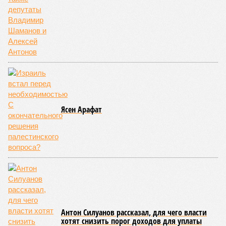
кажется, стало только хуже. Как отметил менеджер, ЮКЖД
и РЖД
«последовательно и в полном объёме исполняют
взятые на себя обязательства в рамках концессионного
договора от 2008 года». «Концессия дала Армении
современную железную дорогу, при этом освободив
бюджет республики от затрат на её восстановление и
содержание. Дивиденды акционеру никогда не
выплачивались, вся прибыль шла на развитие железной
дороги»
, – добавил Белозёров.
И в самом деле. Российская сторона поставляла Армении
вагоны, по первому чиху ремонтировала пути, в том числе
повреждённые стихией, выплатила в казну закавказской
республики 15 млрд рублей налогов, пускала прибыль на
развитие местной железнодорожной инфраструктуры.
Из слов Белозёрова и приведённых фактов легко сделать
вывод о том, что ОАО «РЖД» занималось в Армении не
деловой активностью, а сугубой благотворительностью, не
инвестировало, а раздавало пожертвования, не
зарабатывало само, а давало зарабатывать другим и,