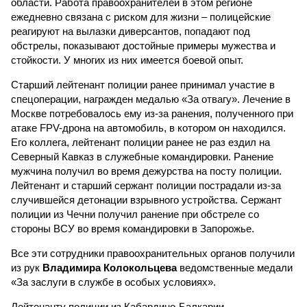
области. Работа правоохранителей в этом регионе
ежедневно связана с риском для жизни – полицейские
реагируют на вылазки диверсантов, попадают под
обстрелы, показывают достойные примеры мужества и
стойкости. У многих из них имеется боевой опыт.
Старший лейтенант полиции ранее принимал участие в
спецоперации, награжден медалью «За отвагу». Лечение в
Москве потребовалось ему из-за ранения, полученного при
атаке FPV-дрона на автомобиль, в котором он находился.
Его коллега, лейтенант полиции ранее не раз ездил на
Северный Кавказ в служебные командировки. Ранение
мужчина получил во время дежурства на посту полиции.
Лейтенант и старший сержант полиции пострадали из-за
случившейся детонации взрывного устройства. Сержант
полиции из Чечни получил ранение при обстреле со
стороны ВСУ во время командировки в Запорожье.
Все эти сотрудники правоохранительных органов получили
из рук
Владимира Колокольцева
ведомственные медали
«За заслуги в службе в особых условиях».
Лейтенанту полиции из Кабардино-Балкарии,