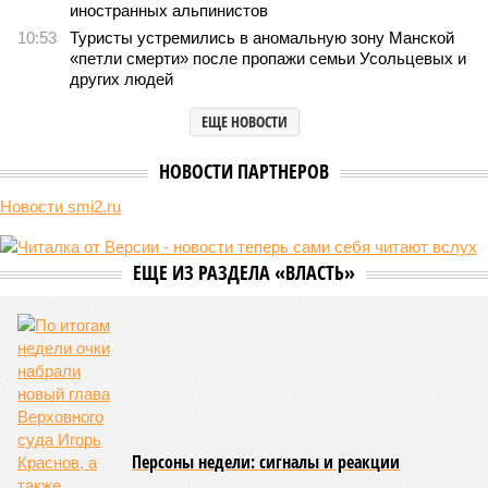
ежегодно за аренду Южно-Кавказской железной дороги (ЮКЖД).
В настоящий момент та эксплуатируется «дочкой» ОАО «РЖД»,
причём исключительно за российский счёт. И в
складывающейся ситуации, кажется, больше вопросов не к
Еревану, а к гендиректору монополии Олегу Белозёрову.
По мнению
Пашиняна
, он не высказал ничего из ряда вон
выходящего. Дескать, Ереван считает транспортную сеть
своей собственностью и теперь намерен просить за аренду
«железки» означенную сумму. При этом, как отмечают
эксперты, армянская сторона, выставляя этот счёт, не
раскрыла методику его калькуляции, то есть, получается,
взяла цифры с потолка. Отдельно стоит отметить, что
заключённый в 2008 году между Арменией и ОАО «РЖД»
концессионный договор, согласно которому российская
компания получила в управление «железку» республики до
2038-го, вероятно, вовсе не предусматривает такой
постановки вопроса.
Неудивительно, что гендиректор РЖД
Белозёров
,
реагируя на словесные интервенции Пашиняна, выступил
со словно растерянно-обиженным комментарием. И,