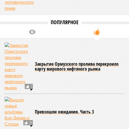
осталось. Вместе с тем, если маленький Пашинян
отожмёт актив большой РЖД в маленькой Армении,
то о какой результативной внешней политике России
можно будет говорить в принципе?
Иван Дмитриев
Опубликовано:
08.08.2026 17:00
Отредактировано:
08.08.2026 17:00
Экс-президент
Мочить в
Финляндии
сортире
отказался признать
Россию угрозой для
Европы
КОММЕНТАРИИ
0
ДОСЬЕ
Колокольцев Владимир Александрович
Генерал полиции, министр внутренних дел России с
мая 2012 года. Занимал должности начальника