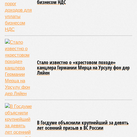
выходит, никак не гарантировало собственные интересы.
«Пока самая популярная в Армении точка зрения по
поводу будущего железных дорог рес­публики –
национализировать пути сообщения и, естественно,
ничего РЖД не компенсировать. Модернизация железных
дорог Армении за счёт России в Ереване считается
совершенно естественной»
, – указывает политолог
Андрей Суздальцев.
Вот только почему для менеджмента РЖД столь же
естественным считается вкладываться в закавказскую
«железку» тогда, когда на российских железных дорогах не
только
не решены
нынешние проблемы, но и постоянно
возникают
новые? Даст ли здесь свой комментарий
Белозёров?
Гарник Туманян, политолог
– Вероятно, в случае разрыва концессии Пашинян со
своими европейскими партнёрами могут
инициировать новый проект на территории Армении
подобно трамповскому TRIPP, где будет создана