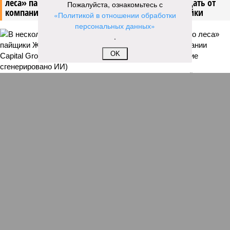
леса» пайщики ЖК «Станция Л» продолжают ждать от
Пожалуйста, ознакомьтесь с
компании Capital Group начала реальной достройки
«Политикой в отношении обработки
персональных данных»
.
OK
В нескольких станциях от уже сданного «Сказочного леса» пайщики ЖК
«Станция Л» продолжают ждать от компании Capital Group начала
реальной достройки (изображение сгенерировано ИИ)
Пока в Ярославском районе СВАО дольщики «Сказочного леса»
уже получают ключи – в мае 2026 года были получены
заключение о соответствии проектной документации и
разрешение на ввод жилищного комплекса в эксплуатацию –
совсем недалеко, в паре станций метро южнее, на Люблинской
улице, картина, можно сказать, прямо противоположная.
Сюжет:
Недвижимость
ЖК «Светлый мир «Станция Л»: та же группа компаний-