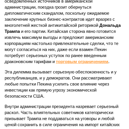
осведомленных источников в американской
администрации, поездка грозит обернуться
дипломатическим скандалом, поскольку ожидаемое
заключение крупных бизнес-контрактов идет вразрез с
многолетней жесткой антикитайской риторикой
Дональда
Трампа
и его партии. Китайская сторона явно готовится
извлечь максимум выгоды и предложит американским
корпорациям настолько привлекательные сделки, что те
могут согласиться на них, даже если взамен Пекин
потребует серьезных уступок по ранее введенным
драконовским тарифам и
торговым ограничениям
.
Эта дилемма вызывает серьезную обеспокоенность и у
республиканцев, и у демократов. Они рассматривают
любые попытки Пекина усилить свое влияние через
инвестиции как прямую угрозу экономической
безопасности США.
Внутри администрации президента назревает серьезный
раскол. Часть влиятельных советников категорически
призывает Трампа не поддаваться на уговоры и любой
ценой сохранить в силе ограничения на импорт китайских