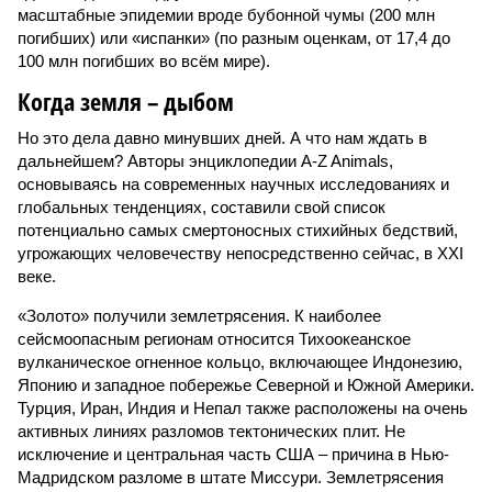
масштабные эпидемии вроде бубонной чумы (200 млн
погибших) или «испанки» (по разным оценкам, от 17,4 до
100 млн погибших во всём мире).
Когда земля – дыбом
Но это дела давно минувших дней. А что нам ждать в
дальнейшем? Авторы энциклопедии A-Z Animals,
основываясь на современных научных исследованиях и
глобальных тенденциях, составили свой список
потенциально самых смертоносных стихийных бедствий,
угрожающих человечеству непосредственно сейчас, в XXI
веке.
«Золото» получили землетрясения. К наиболее
сейсмоопасным регионам относится Тихоокеанское
вулканическое огненное кольцо, включающее Индонезию,
Японию и западное побережье Северной и Южной Америки.
Турция, Иран, Индия и Непал также расположены на очень
активных линиях разломов тектонических плит. Не
исключение и центральная часть США – причина в Нью-
Мадридском разломе в штате Миссури. Землетрясения