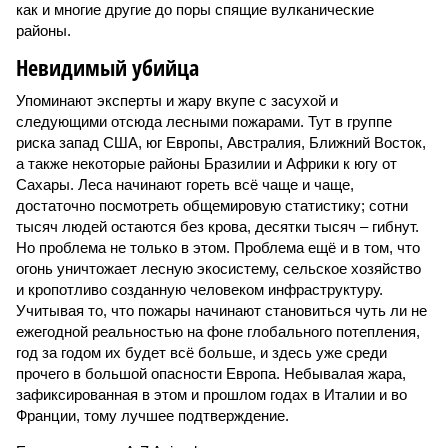
как и многие другие до поры спящие вулканические
районы.
Невидимый убийца
Упоминают эксперты и жару вкупе с засухой и
следующими отсюда лесными пожарами. Тут в группе
риска запад США, юг Европы, Австралия, Ближний Восток,
а также некоторые районы Бразилии и Африки к югу от
Сахары. Леса начинают гореть всё чаще и чаще,
достаточно посмотреть общемировую статистику; сотни
тысяч людей остаются без крова, десятки тысяч – гибнут.
Но проблема не только в этом. Проблема ещё и в том, что
огонь уничтожает лесную экосистему, сельское хозяйство
и кропотливо созданную человеком инфраструктуру.
Учитывая то, что пожары начинают становиться чуть ли не
ежегодной реальностью на фоне глобального потепления,
год за годом их будет всё больше, и здесь уже среди
прочего в большой опасности Европа. Небывалая жара,
зафиксированная в этом и прошлом годах в Италии и во
Франции, тому лучшее подтверждение.