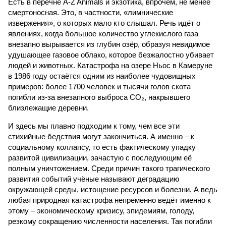
Есть в перечне A-Z Animals и экзотика, впрочем, не менее
смертоносная. Это, в частности, «лимнические
извержения», о которых мало кто слышал. Речь идёт о
явлениях, когда большое количество углекислого газа
внезапно вырывается из глубин озёр, образуя невидимое
удушающее газовое облако, которое безжалостно убивает
людей и животных. Катастрофа на озере Ньос в Камеруне
в 1986 году остаётся одним из наиболее чудовищных
примеров: более 1700 человек и тысячи голов скота
погибли из-за внезапного выброса CO₂, накрывшего
близлежащие деревни.
И здесь мы плавно подходим к тому, чем все эти
стихийные бедствия могут закончиться. А именно – к
социальному коллапсу, то есть фактическому упадку
развитой цивилизации, зачастую с последующим её
полным уничтожением. Среди причин такого трагического
развития событий учёные называют деградацию
окружающей среды, истощение ресурсов и болезни. А ведь
любая природная катастрофа непременно ведёт именно к
этому – экономическому кризису, эпидемиям, голоду,
резкому сокращению численности населения. Так погибли