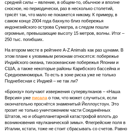
средней силы – явление, в общем-то, обычное и вполне
сносное, но периодически, раз в несколько столетий,
трясёт так, что мало не покажется никому. К примеру, в
самом конце 2004 года бахнуло близ побережья
индонезийского острова Суматра, а следом пошли
огромные, превышающие высоту 15 метров, волны. Итог –
250 тыс. погибших.
На втором месте в рейтинге A-Z Animals как раз цунами. В
этом плане к уязвимым регионам относятся: побережье
Индийского океана, тихо­океанские побережья Японии и
США, а также некоторые районы Карибского бассейна и
Средиземноморья. То есть в зоне риска уже не только
Поднебесная с Индией – не так ли?
«Бронзу» получают извержения супервулканов – «Наша
Версия» уже
писала
о том, что может случиться, если
окончательно проснётся знаменитый Йеллоустоун. Это
грозит не только уничтожением части Соединённых
Штатов, но и общепланетарной катастрофой вплоть до
возникновения «вулканической зимы». Флегрейские поля в
Италии, кстати, тоже не стоит сбрасывать со счетов. Равно