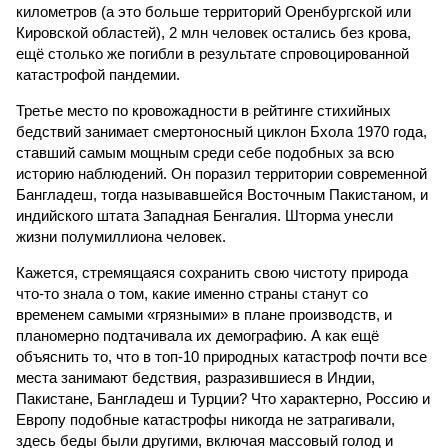
километров (а это больше территорий Оренбургской или
Кировской областей), 2 млн человек остались без крова,
ещё столько же погибли в результате спровоцированной
катастрофой пандемии.
Третье место по кровожадности в рейтинге стихийных
бедствий занимает смертоносный циклон Бхола 1970 года,
ставший самым мощным среди себе подобных за всю
историю наблюдений. Он поразил территории современной
Бангладеш, тогда называвшейся Восточным Пакистаном, и
индийского штата Западная Бенгалия. Шторма унесли
жизни полумиллиона человек.
Кажется, стремящаяся сохранить свою чистоту природа
что-то знала о том, какие именно страны станут со
временем самыми «грязными» в плане производств, и
планомерно подтачивала их демографию. А как ещё
объяснить то, что в топ-10 природных катастроф почти все
места занимают бедствия, разразившиеся в Индии,
Пакистане, Бангладеш и Турции? Что характерно, Россию и
Европу подобные катастрофы никогда не затрагивали,
здесь беды были другими, включая массовый голод и