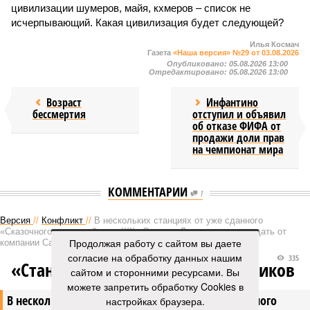
цивилизации шумеров, майя, кхмеров – список не
исчерпывающий. Какая цивилизация будет следующей?
Илья Космач
Газета
«Наша версия» №29 от 03.08.2026
Опубликовано:
05.08.2026 13:00
Отредактировано:
05.08.2026 13:00
Возраст
Инфантино
бессмертия
отступил и объявил
об отказе ФИФА от
продажи доли прав
на чемпионат мира
КОММЕНТАРИИ
1
Версия
//
Конфликт
//
В нескольких станциях от уже сданного
«Сказочного леса» пайщики ЖК «Станция Л» продолжают ждать от
Продолжая работу с сайтом вы даете
компании Capital Group начала реальной достройки
согласие на обработку данных нашим
335
«Станция ожидания» для дольщиков
сайтом и сторонними ресурсами. Вы
можете запретить обработку Cookies в
В нескольких станциях от уже сданного «Сказочного
настройках браузера.