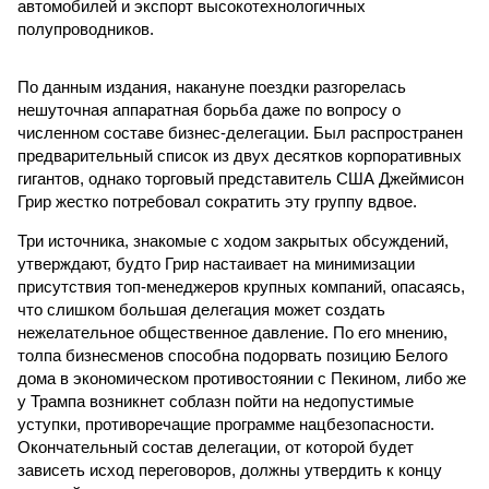
автомобилей и экспорт высокотехнологичных
полупроводников.
По данным издания, накануне поездки разгорелась
нешуточная аппаратная борьба даже по вопросу о
численном составе бизнес-делегации. Был распространен
предварительный список из двух десятков корпоративных
гигантов, однако торговый представитель США Джеймисон
Грир жестко потребовал сократить эту группу вдвое.
Три источника, знакомые с ходом закрытых обсуждений,
утверждают, будто Грир настаивает на минимизации
присутствия топ-менеджеров крупных компаний, опасаясь,
что слишком большая делегация может создать
нежелательное общественное давление. По его мнению,
толпа бизнесменов способна подорвать позицию Белого
дома в экономическом противостоянии с Пекином, либо же
у Трампа возникнет соблазн пойти на недопустимые
уступки, противоречащие программе нацбезопасности.
Окончательный состав делегации, от которой будет
зависеть исход переговоров, должны утвердить к концу