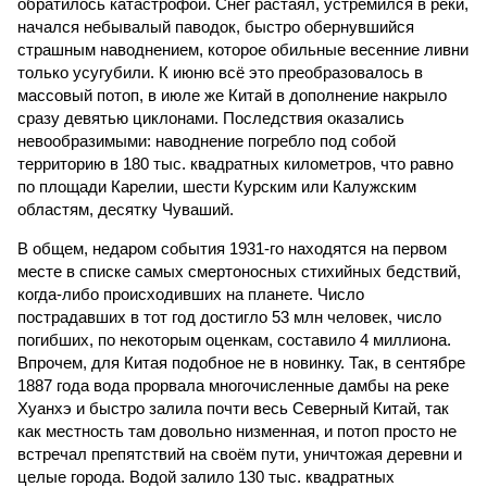
обратилось катастрофой. Снег растаял, устремился в реки,
начался небывалый паводок, быстро обернувшийся
страшным наводнением, которое обильные весенние ливни
только усугубили. К июню всё это преобразовалось в
массовый потоп, в июле же Китай в дополнение накрыло
сразу девятью циклонами. Последствия оказались
невообразимыми: наводнение погребло под собой
территорию в 180 тыс. квадратных километров, что равно
по площади Карелии, шести Курским или Калужским
областям, десятку Чуваший.
В общем, недаром события 1931-го находятся на первом
месте в списке самых смертоносных стихийных бедствий,
когда-либо происходивших на планете. Число
пострадавших в тот год достигло 53 млн человек, число
погибших, по некоторым оценкам, составило 4 миллиона.
Впрочем, для Китая подобное не в новинку. Так, в сентябре
1887 года вода прорвала многочисленные дамбы на реке
Хуанхэ и быстро залила почти весь Северный Китай, так
как местность там довольно низменная, и потоп просто не
встречал препятствий на своём пути, уничтожая деревни и
целые города. Водой залило 130 тыс. квадратных