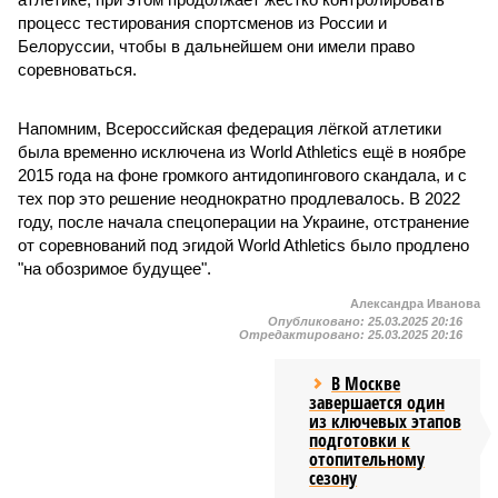
процесс тестирования спортсменов из России и
Белоруссии, чтобы в дальнейшем они имели право
соревноваться.
Напомним, Всероссийская федерация лёгкой атлетики
была временно исключена из World Athletics ещё в ноябре
2015 года на фоне громкого антидопингового скандала, и с
тех пор это решение неоднократно продлевалось. В 2022
году, после начала спецоперации на Украине, отстранение
от соревнований под эгидой World Athletics было продлено
"на обозримое будущее".
Александра Иванова
Опубликовано:
25.03.2025 20:16
Отредактировано:
25.03.2025 20:16
В Москве
завершается один
из ключевых этапов
подготовки к
отопительному
сезону