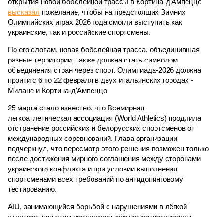
открытия новой бобслейной трассы в Кортина-д'Ампеццо
высказал
пожелание, чтобы на предстоящих Зимних
Олимпийских играх 2026 года смогли выступить как
украинские, так и российские спортсмены.
По его словам, новая бобслейная трасса, объединившая
разные территории, также должна стать символом
объединения стран через спорт. Олимпиада-2026 должна
пройти с 6 по 22 февраля в двух итальянских городах -
Милане и Кортина-д'Ампеццо.
25 марта стало известно, что Всемирная
легкоатлетическая ассоциация (World Athletics) продлила
отстранение российских и белорусских спортсменов от
международных соревнований. Глава организации
подчеркнул, что пересмотр этого решения возможен только
после достижения мирного соглашения между сторонами
украинского конфликта и при условии выполнения
спортсменами всех требований по антидопинговому
тестированию.
AIU, занимающийся борьбой с нарушениями в лёгкой
атлетике, при этом продолжает жёстко контролировать