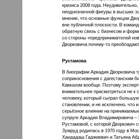
кризиса 2008 года. Неудивительно,
неоднозначной фигуры в высших эш
мнение, что основные функции Дво
вне публичной плоскости. В коман
обратную связь с бизнесом и форм
со стороны «предпринимателей нов
Дворковича почему-то преобладают
Рустамова
В биографии Аркадия Дворковича т
соприкосновения с дагестанским б
Кавказом вообще. Поэтому экспер
внимательнее присмотреться не к с
человеку, который сыграл большую
становлении, и не исключено, что 
серьёзное влияние на принимаемые
супруге Аркадия Владимировича –
Рустамовой, с которой Дворкович со
Зумруд родилась в 1970 году в Мос
Хандадаш Гаджиевич и Татьяна Аб