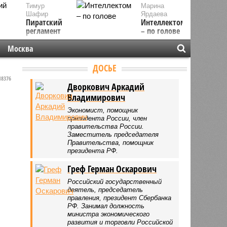
Тимур
Марина
Шафир
Ярдаева
Пиратский
Интеллектом
регламент
– по голове
Москва
ДОСЬЕ
8376
Дворкович Аркадий
Владимирович
Экономист, помощник
президента России, член
правительства России.
Заместитель председателя
Правительства, помощник
президента РФ.
Греф Герман Оскарович
Российский государственный
деятель, председатель
правления, президент Сбербанка
РФ. Занимал должность
министра экономического
развития и торговли Российской