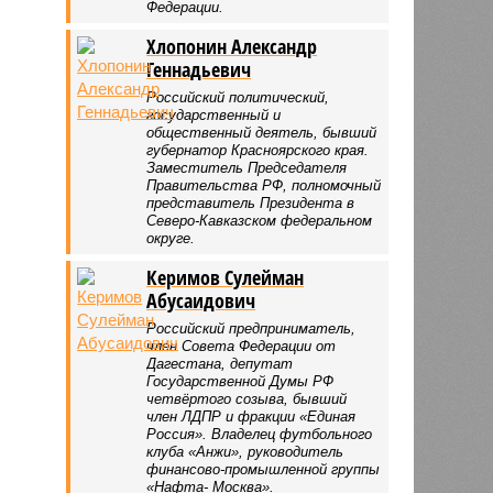
Федерации.
Хлопонин Александр
Геннадьевич
Российский политический,
государственный и
общественный деятель, бывший
губернатор Красноярского края.
Заместитель Председателя
Правительства РФ, полномочный
представитель Президента в
Северо-Кавказском федеральном
округе.
Керимов Сулейман
Абусаидович
Российский предприниматель,
член Совета Федерации от
Дагестана, депутат
Государственной Думы РФ
четвёртого созыва, бывший
член ЛДПР и фракции «Единая
Россия». Владелец футбольного
клуба «Анжи», руководитель
финансово-промышленной группы
«Нафта- Москва».