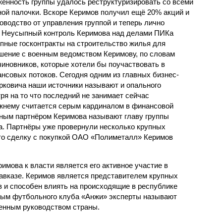
женность группы удалось реструктуризировать со всеми
ой палочки. Вскоре Керимов получил ещё 20% акций и
оводство от управления группой и теперь лично
а. Неусыпный контроль Керимова над делами ПИКа
пные госконтракты на строительство жилья для
шение с военным ведомством Керимову, по словам
чиновников, которые хотели бы поучаствовать в
нсовых потоков. Сегодня одним из главных бизнес-
рковича наши источники называют и опального
я на то что последний не занимает сейчас
ежнему считается серым кардиналом в финансовой
ным партнёром Керимова называют главу группы
. Партнёры уже провернули несколько крупных
что сделку с покупкой ОАО «Полиметалл» Керимов
имова к власти является его активное участие в
авказе. Керимов является представителем крупных
в и способен влиять на происходящие в республике
вым футбольного клуба «Анжи» эксперты называют
енным руководством страны.