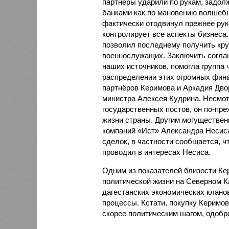
партнёры ударили по рукам, задол
банками как по мановению волшебн
фактически отодвинул прежнее рук
контролирует все аспекты бизнес
позволил последнему получить кру
военнослужащих. Заключить согла
наших источников, помогла группа 
распределении этих огромных фина
партнёров Керимова и Аркадия Дво
министра Алексея Кудрина. Несмотр
государственных постов, он по-пр
жизни страны. Другим могуществен
компаний «Ист» Александра Несиса
сделок, в частности сообщается, 
проводил в интересах Несиса.
Одним из показателей близости Кер
политической жизни на Северном К
дагестанских экономических клано
процессы. Кстати, покупку Керимо
скорее политическим шагом, одобр