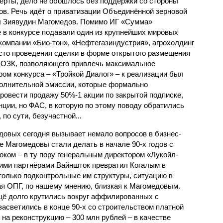
перты, дело не обошлось без поддержки со стороны
в. Речь идёт о приватизации Объединённой зерновой
ёл Зиявудин Магомедов. Помимо ИГ «Сумма»
е в конкурсе подавали один из крупнейших мировых
 компании «Био-тон», «Нефтегазиндустрия», агрохолдинг
сто проведения сделки в форме открытого размещения
 ОЗК, позволяющего привлечь максимальное
ром конкурса – «Тройкой Диалог» – к реализации был
ополнительной эмиссии, которые формально
ровести продажу 50%-1 акции по закрытой подписке,
нции, но ФАС, в которую по этому поводу обратились
по сути, безучастной...
довых сегодня вызывает немало вопросов в бизнес-
е Магомедовы стали делать в начале 90-х годов с
ком – в ту пору генеральным директором «Лукойл-
ими партнёрами Вайншток превратил Когалым в
 только подконтрольные им структуры, ситуацию в
ая ОПГ, по нашему мнению, близкая к Магомедовым.
ё долго крутились вокруг аффилированных с
светились в конце 90-х со строительством платной
 на реконструкцию – 300 млн рублей – в качестве