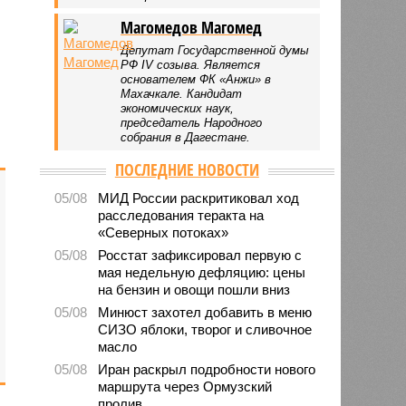
Магомедов Магомед
Депутат Государственной думы
РФ IV созыва. Является
основателем ФК «Анжи» в
Махачкале. Кандидат
экономических наук,
председатель Народного
собрания в Дагестане.
ПОСЛЕДНИЕ НОВОСТИ
05/08
МИД России раскритиковал ход
расследования теракта на
«Северных потоках»
05/08
Росстат зафиксировал первую с
мая недельную дефляцию: цены
на бензин и овощи пошли вниз
05/08
Минюст захотел добавить в меню
СИЗО яблоки, творог и сливочное
масло
05/08
Иран раскрыл подробности нового
маршрута через Ормузский
пролив