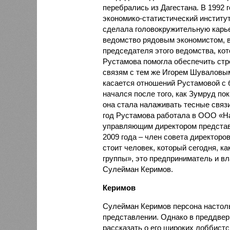
перебрались из Дагестана. В 1992 
экономико-статистический институт
сделала головокружительную карьер
ведомство рядовым экономистом, в
председателя этого ведомства, кот
Рустамова помогла обеспечить стр
связям с тем же Игорем Шуваловым
касается отношений Рустамовой с 
начался после того, как Зумруд по
она стала налаживать тесные связи
год Рустамова работала в ООО «На
управляющим директором представ
2009 года – член совета директор
стоит человек, который сегодня, ка
группы», это предприниматель и в
Сулейман Керимов.
Керимов
Сулейман Керимов персона настоль
представлении. Однако в преддвер
рассказать о его широких лоббистс