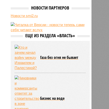
данными туристов через Wi-Fi в
отелях
НОВОСТИ ПАРТНЕРОВ
05/08
Baza: в водопроводной воде в
Новости smi2.ru
Тюмени обнаружено превышение
ряда вредных веществ
05/08
ТЦК заработали 3 миллиарда
долларов на «мёртвых душах»
ЕЩЕ ИЗ РАЗДЕЛА «ВЛАСТЬ»
05/08
В Испании потребовали исключить
Марокко из числа организаторов
чемпионата мира 2030 года из-за
миграционного кризиса
Газа без огня не бывает
05/08
Сотрудница полиции помогла
сыну обстрелять конкурирующую
банду
Бизнес на воде