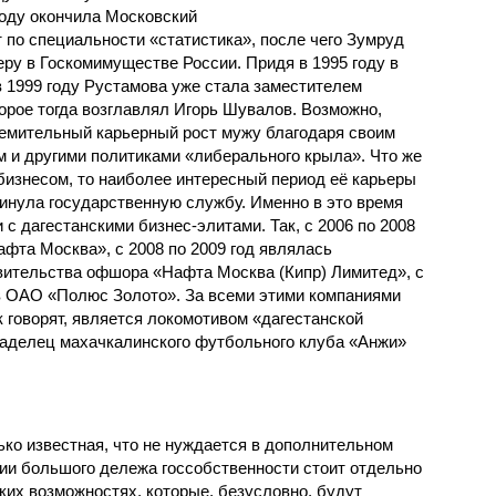
году окончила Московский
 по специальности «статистика», после чего Зумруд
у в Госком­имуществе России. Придя в 1995 году в
 1999 году Рустамова уже стала заместителем
орое тогда возглавлял Игорь Шувалов. Возможно,
емительный карьерный рост мужу благодаря своим
 и другими политиками «либерального крыла». Что же
бизнесом, то наиболее интересный период её карьеры
кинула государственную службу. Именно в это время
 с дагестанскими бизнес-элитами. Так, с 2006 по 2008
фта Москва», с 2008 по 2009 год являлась
ительства офшора «Нафта Москва (Кипр) Лимитед», с
ов ОАО «Полюс Золото». За всеми этими компаниями
к говорят, является локомотивом «дагестанской
ладелец махачкалинского футбольного клуба «Анжи»
ко известная, что не нуждается в дополнительном
ии большого дележа госсобственности стоит отдельно
ких возможностях, которые, безусловно, будут