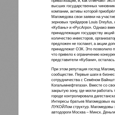
приватизации, и, как отмечают экс
высших государственных чиновнико
компании, активы которой приобр
Магомедова свои заявки на участи
зерновых трейдеров Louis Dreyfus,
«Кубань» и «РусАгро». Однако вме
принадлежащих государству акций
количество инвесторов, организато
предложен не госпакет, а акции д
принадлежат ОЗК. Это позволило п
что привело к ограничению конкуре
представители «Кубани», осталась, 
При этом репутация господ Магоме
сообществе. Первые шаги в бизнес
сотрудничества с Семёном Вайншто
Когалымнефтегаза». Вместе со сво
закрытую зону, где могли работать
городе контролировала дагестанск
Интересы братьев Магомедовых ещ
ЛУКОЙЛом структур. Магомедовы за
автодороги Москва – Минск. Деньги