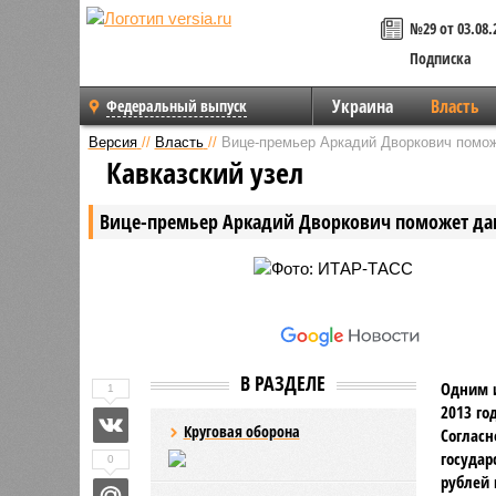
№29 от 03.08.
Подписка
Украина
Власть
Федеральный выпуск
Версия
//
Власть
//
Вице-премьер Аркадий Дворкович помож
Кавказский узел
Вице-премьер Аркадий Дворкович поможет даг
В РАЗДЕЛЕ
Одним 
1
2013 го
Круговая оборона
Согласн
государ
0
рублей 