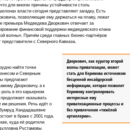
 что для многих причины устойчивости столь
елонах власти сегодня представляют загадку. Есть
рковича, позволяющие ему держаться на плаву, лежат
де премьера Медведева Дворкович отвечает за
ирование финансовой поддержки медведевского клана
ой волны». Причём среди главных бизнес-партнёров
 представители с Северного Кавказа.
Дворкович, как куратор второй
волны приватизации, может
рудно найти точки
стать для Керимова источником
изнесом и Северным
бесценной инсайдерской
ты предлагают
информации, которая позволит
амому Дворковичу, а к
Керимову контролировать
 роль в его карьерном
интересные ему
и продолжает оказывать
приватизационные процессы и
 им решения. Речь идёт о
без привлечения «тяжёлой
 Зумруд Хандадашевне
артиллерии».
стоит в браке с 2001 года.
кве, куда её родители
дулловна Рустамовы