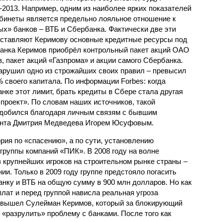
-2013. Например, одним из наиболее ярких показателей
бинеты является предельно лояльное отношение к
ых» банков – ВТБ и Сбербанка. Фактически две эти
оставляют Керимову основные кредитные ресурсы под
рбанка Керимов приобрёл контрольный пакет акций ОАО
 пакет акций «Газпрома» и акции самого Сбербанка.
нарушил одно из строжайших своих правил – превысил
% своего капитала. По информации Forbes: когда
ке этот лимит, брать кредиты в Сбере стала другая
проект». По словам наших источников, такой
добился благодаря личным связям с бывшим
ента Дмитрия Медведева Игорем Юсуфовым.
рия по «спасению», а по сути, установлению
группы компаний «ПИК». В 2008 году на волне
з крупнейших игроков на строительном рынке страны –
ии. Только в 2009 году группе предстояло погасить
нку и ВТБ на общую сумму в 900 млн долларов. Но как
лат и перед группой нависла реальная угроза
а вышел Сулейман Керимов, который за блокирующий
«разрулить» проблему с банками. После того как