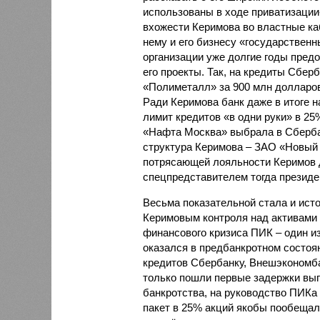
использованы в ходе приватизации
вхожести Керимова во властные ка
нему и его бизнесу «государственн
организации уже долгие годы пред
его проекты. Так, на кредиты Сбе
«Полиметалл» за 900 млн долларов,
Ради Керимова банк даже в итоге 
лимит кредитов «в одни руки» в 25
«Нафта Москва» выбрала в Сбербан
структура Керимова – ЗАО «Новый 
потрясающей лояльности Керимов 
спецпредставителем тогда презид
Весьма показательной стала и исто
Керимовым контроля над активами 
финансового кризиса ПИК – один и
оказался в предбанкротном состоян
кредитов Сбербанку, Внешэкономба
только пошли первые задержки вып
банкротства, на руководство ПИК
пакет в 25% акций якобы пообещал 