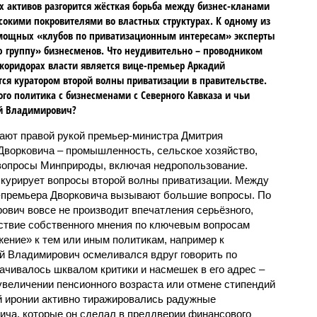
 активов разгорится жёсткая борьба между бизнес-кланами
сокими покровителями во властных структурах. К одному из
мощных «клубов по приватизационным интересам» эксперты
ю группу» бизнесменов. Что неудивительно – проводником
 коридорах власти является вице-премьер Аркадий
ся куратором второй волны приватизации в правительстве.
ого политика с бизнесменами с Северного Кавказа и чьи
ий Владимирович?
ают правой рукой премьер-министра Дмитрия
Дворковича – промышленность, сельское хозяйство,
е вопросы Минприроды, включая недропользование.
ч курирует вопросы второй волны приватизации. Между
е-премьера Дворковича вызывают большие вопросы. По
вич вовсе не производит впечатления серьёзного,
ствие собственного мнения по ключевым вопросам
жение» к тем или иным политикам, например к
й Владимирович осмеливался вдруг говорить по
орачивалось шквалом критики и насмешек в его адрес –
увеличении пенсионного возраста или отмене стипендий
й иронии активно тиражировались радужные
ича, которые он сделал в преддверии финансового