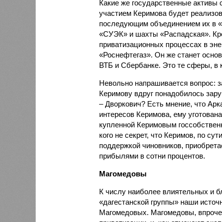
Какие же государственные активы 
участием Керимова будет реализов
последующим объединением их в 
«СУЭК» и шахты «Распадская». Кро
приватизационных процессах в эне
«Роснефтегаз». Он же станет осно
ВТБ и Сбербанке. Это те сферы, в
Невольно напрашивается вопрос: з
Керимову вдруг понадобилось зару
– Дворкович? Есть мнение, что Ар
интересов Керимова, ему уготован
купленной Керимовым госсобственно
кого не секрет, что Керимов, по су
поддержкой чиновников, приобрета
прибылями в сотни процентов.
Магомедовы
К числу наиболее влиятельных и б
«дагестанской группы» наши источ
Магомедовых. Магомедовы, впрочем