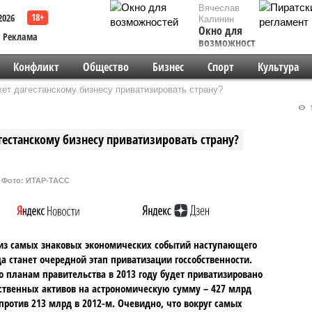
Вячеслав
2026
Калинин
Окно для
Реклама
возможностей
Конфликт
Общество
Бизнес
Спорт
Культура
ет дагестанскому бизнесу приватизировать страну?
1
естанскому бизнесу приватизировать страну?
Фото: ИТАР-ТАСС
из самых знаковых экономических событий наступающего
да станет очередной этап приватизации госсобственности.
о планам правительства в 2013 году будет приватизировано
ственных активов на астрономическую сумму – 427 млрд
против 213 млрд в 2012-м. Очевидно, что вокруг самых