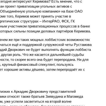
сегодня интересуют Керимова? Есть мнение, что с
ан проект приватизации угольных активов с
«Объединённую угольную компанию» на базе ОАО
ме того, Керимов может принять участие в
ргетических структурах – ИнтерРАО, ФСК, ГК
вным участником приватизационных процессов в банке
 которых сильны позиции деловых партнёров Керимова.
ачем же при таких мощных лоббистских возможностях
чаться ещё и поддержкой супружеской четы Рустамова
кадий Дворкович не будет выполнять функции лоббиста
а другая роль. Что же касается дальнейшей судьбы
сти, то скорее всего она будет перепродана. Ни для
ти, крупный финансовый спекулянт, пользуясь
ет хорошие активы дёшево, затем перепродаёт их с
лизких к Аркадию Дворковичу представителей
ники относят также братьев Зиявудина и Магомеда
, уже успели засветиться на второй волне