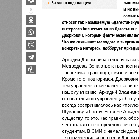
лакомых
За место под солнцем
и их вы
0
самых 
относят так называемую «дагестанску
интересов бизнесменов из Дагестана в
Дворкович, который фактически являет
Что же связывает молодого и энергичн
конкретно интересы лоббирует Аркад
Аркадия Дворковича сегодня назыв
Медведева. Зона ответственности 
энергетика, транспорт, связь и вс
Кроме того, повторимся, Дворкови
тем управленческие качества виц
нашему мнению, Аркадий Владимиро
основательного управленца. Отсут
всегда воспринималось как «прило
Шувалову и Грефу. Если же Аркади
существу, то это, как правило, об
чего только стоят предложения об 
студентам. В СМИ с немалой доле
экономические «прогнозы» Дворков