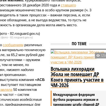
ргея Милейко
, курировавшего тыловые вопросы,
рестованного 18 декабря 2020 года и
ставшего
анизации мошенничества в особо крупном размере (ч. 3
уководитель в таких процессах – важная персона, и, если
ное обогащение, а не выгода ведомства, то пусть не
жность в организации дела могла иметь место.
(фото - 82.rosguard.gov.ru)
ПО ТЕМЕ
по
сообщениям
различных
а материально-техническую
сле, за 65,2 млн рублей две
125
излучателями – оружием
 тем не менее, по
Вспышка лихорадки
ия»,
«может надолго
Эбола не помешает ДР
ал противника»
.
Конго принять участие в
 выступила компания
«АСБ
ЧМ-2026
з выступает поставщиком
тавляла
50 комплектов
Международная федерация
х частот – систем
футбола разрешила игрокам и
стического воздействия
тренерскому штабу сборной ДР
», предназначенных для