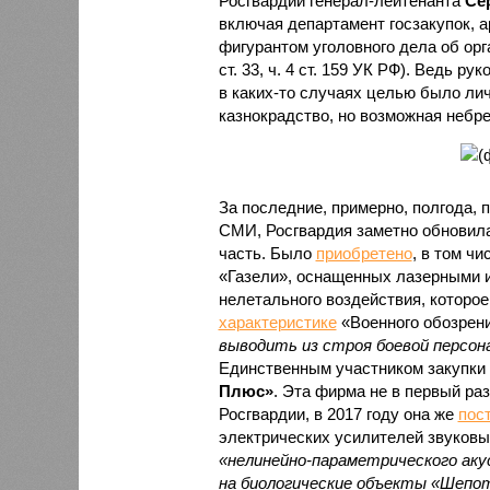
Росгвардии генерал-лейтенанта
Се
включая департамент госзакупок, а
фигурантом уголовного дела об орг
ст. 33, ч. 4 ст. 159 УК РФ). Ведь р
в каких-то случаях целью было лич
казнокрадство, но возможная небре
За последние, примерно, полгода, 
СМИ, Росгвардия заметно обновил
часть. Было
приобретено
, в том чи
«Газели», оснащенных лазерными 
нелетального воздействия, которое,
характеристике
«Военного обозрен
выводить из строя боевой персон
Единственным участником закупки
Плюс»
. Эта фирма не в первый ра
Росгвардии, в 2017 году она же
пос
электрических усилителей звуковы
«нелинейно-параметрического аку
на биологические объекты «Шепот