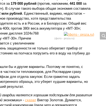
тся за
179 000 рублей
(против, напомним,
441 000
за
»). В случае такого выбора общая экономия составила
2 млн рублей
. Единственный, видимо, недостаток –
ное производство, хотя представительства
одителя есть и в России, и в Белоруссии. Общий вес
а 400г, против 380г веса аккумулятора у «МТ-30»;
ение дисплея 1024x768
 у «МТ-30». Причем
(фото - proza.ru)
шается с увеличением
пень защищенности не только оберегает прибор от
тоянию на полчаса погрузить его в воду на глубину до
шли бы и другие варианты. Поэтому не понятно, с
 в частности тепловизоров, для Росгвардии сразу
фхак для отдела закупок: Если грамотно задать
мотренного образца, это уберет худшие варианты, но
ший результат.
й гвардии является хорошим подспорьем для развития
й экономики»
-
сказал
Виктор Золотов. Думается,
естной конкуренции (ради чего и организуются