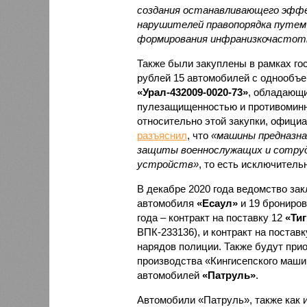
создания останавливающего эффе
нарушителей правопорядка путем
формирования инфранизкочастот
Также были закуплены в рамках гос
рублей 15 автомобилей с однообъ
«Урал-432009-0020-73»
, обладающ
пулезащищенностью и противоминно
относительно этой закупки, офици
разъяснил
, что
«машины предназна
защиты военнослужащих и сотрудн
устройств»
, то есть исключитель
В декабре 2020 года ведомство зак
автомобиля
«Есаул»
и 19 брониро
года – контракт на поставку 12
«Ти
ВПК-233136), и контракт на постав
нарядов полиции. Также будут при
производства «Кингисепского маши
автомобилей
«Патруль»
.
Автомобили «Патруль», также как и