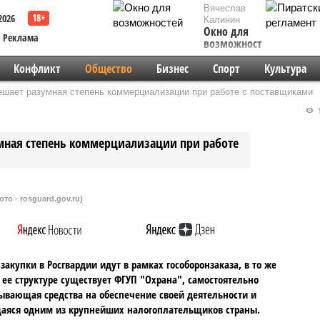
Вячеслав
2026
Калинин
Окно для
Реклама
возможностей
Конфликт
Общество
Бизнес
Спорт
Культура
ешает разумная степень коммерциализации при работе с поставщиками
1
умная степень коммерциализации при работе
ото - rosguard.gov.ru)
закупки в Росгвардии идут в рамках гособоронзаказа, в то же
 ее структуре существует ФГУП "Охрана", самостоятельно
ывающая средства на обеспечение своей деятельности и
аяся одним из крупнейших налогоплательщиков страны.