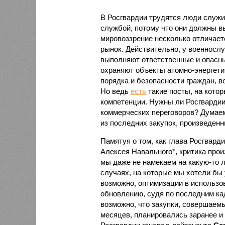
В Росгвардии трудятся люди служив
службой, потому что они должны вы
мировоззрение несколько отличаетс
рынок. Действительно, у военносл
выполняют ответственные и опасны
охраняют объекты атомно-энергети
порядка и безопасности граждан, 
Но ведь
есть
такие посты, на кото
компетенции. Нужны ли Росгвардии
коммерческих переговоров? Думаем
из последних закупок, произведен
Памятуя о том, как глава Росгвард
Алексея Навального*, критика прои
мы даже не намекаем на какую-то 
случаях, на которые мы хотели бы
возможно, оптимизации в использо
обновлению, судя по последним к
возможно, что закупки, совершаем
месяцев, планировались заранее и