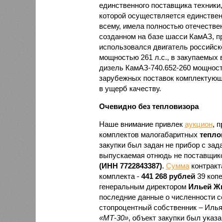
единственного поставщика техники
которой осуществляется единствен
всему, имела полностью отечествен
созданном на базе шасси КамАЗ, пре
использовался двигатель российск
мощностью 261 л.с., в закупаемых 
дизель КамАЗ-740.652-260 мощность
зарубежных поставок комплектующи
в ущерб качеству.
Очевидно без тепловизора
Наше внимание привлек
аукцион
, 
комплектов малогабаритных
тепло
закупки был задан не прибор с зад
выпускаемая отнюдь не поставщик
(ИНН 7722843387)
.
Сумма
контракт
комплекта -
441 268 рублей
39 коп
генеральным директором
Ильей Ж
последние данные о численности с
стопроцентный собственник – Илья
«МТ-30»
, объект закупки был указ