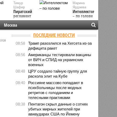
Тимур
Марина
Шафир
Ярдаева
Пиратский
Интеллектом
регламент
– по голове
Москва
ПОСЛЕДНИЕ НОВОСТИ
3120
08:58
Трамп разозлился на Хегсета из-за
дефицита ракет
08:56
Американцы тестировали вакцины
от ВИЧ и СПИД на украинских
военных
08:48
ЦРУ создало тайную группу для
раскола элит на Кубе
08:40
Россияне массово попадают в
психбольницы после модных
ретритов с голоданием и
телесными практиками
08:38
Пентагон скрыл данные о сотнях
убитых мирных жителей при
авиаударах США по Йемену