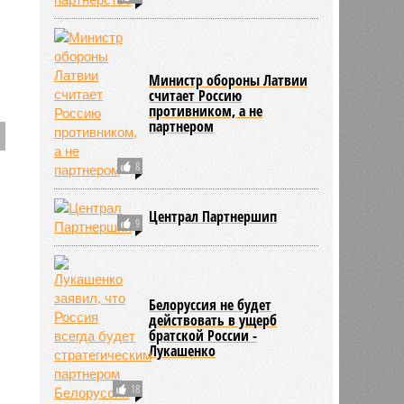
Министр обороны Латвии
считает Россию
противником, а не
партнером
8
Централ Партнершип
9
Белоруссия не будет
действовать в ущерб
братской России -
Лукашенко
18