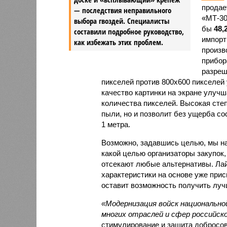
продае
— последствия неправильного
«МТ-30
выбора гвоздей. Специалисты
бы
48,
составили подробное руководство,
импорт
как избежать этих проблем.
произв
прибор
разреш
пикселей против 800х600 пикселей
качество картинки на экране улуч
количества пикселей. Высокая сте
пыли, но и позволит без ущерба сос
1 метра.
Возможно, задавшись целью, мы на
какой целью организаторы закупок,
отсекают любые альтернативы. Лай
характеристики на основе уже прис
оставит возможность получить луч
«Модернизация войск национально
многих отраслей и сфер российско
стимулирование и защита добросов