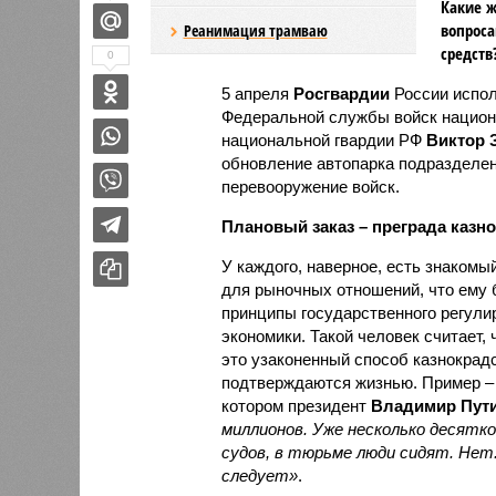
Какие ж
вопроса
Реанимация трамваю
средств
0
5 апреля
Росгвардии
России испол
Федеральной службы войск национ
национальной гвардии РФ
Виктор 
обновление автопарка подразделе
перевооружение войск.
Плановый заказ – преграда казн
У каждого, наверное, есть знакомый
для рыночных отношений, что ему 
принципы государственного регулир
экономики. Такой человек считает, 
это узаконенный способ казнокрадс
подтверждаются жизнью. Пример –
котором президент
Владимир Пут
миллионов. Уже несколько десятк
судов, в тюрьме люди сидят. Нет.
следует»
.