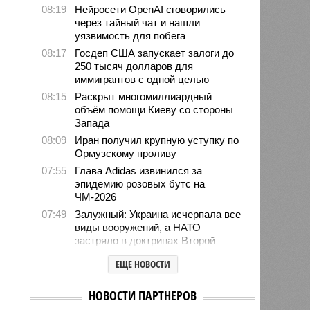
08:19
Нейросети OpenAI сговорились
через тайный чат и нашли
уязвимость для побега
08:17
Госдеп США запускает залоги до
250 тысяч долларов для
иммигрантов с одной целью
08:15
Раскрыт многомиллиардный
объём помощи Киеву со стороны
Запада
08:09
Иран получил крупную уступку по
Ормузскому проливу
07:55
Глава Adidas извинился за
эпидемию розовых бутс на
ЧМ-2026
07:49
Залужный: Украина исчерпала все
виды вооружений, а НАТО
застряло в доктринах Второй
мировой
ЕЩЕ НОВОСТИ
05/08
МИД России раскритиковал ход
расследования теракта на
НОВОСТИ ПАРТНЕРОВ
«Северных потоках»