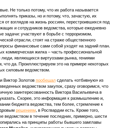
ые. Не только потому, что их работа называется
полнять приказы, но и потому, что, зачастую, их
я от взглядов на жизнь россиян, перестроившихся под
ужащих и сотрудников ведомства, которые ежедневно
е задачи: участвуют в борьбе с терроризмом,
ческой отрасли, стоят на страже общественного
вопросы финансовые сами собой уходят на задний план.
рых коммерческая жилка – часть профессиональной
 люди, являющихся виртуозами рынка, гениями
, что да. Проиллюстрируем это на примере некоторых
ных силовым ведомством.
ии Виктор Золотов
пообещал
сделать «отбивную» из
зведенных ведомством закупок, сразу оговоримся, что
личную заинтересованность Виктора Васильевича в
 указать. Скорее, это информация к размышлению и,
вании бюджета ведомства, тем более, стремление к
адровым
решениям
, в Росгвардии есть. Кроме того,
ые ведомством в течение последних, примерно, шести
 опирались на принципы работы бывшего замглавы