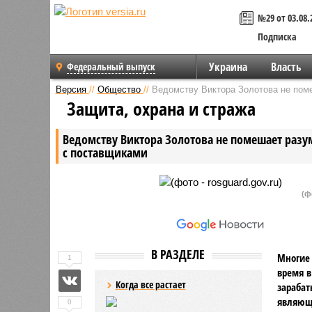
№29 от 03.08.
Подписка
Украина
Власть
Федеральный выпуск
Версия
//
Общество
//
Ведомству Виктора Золотова не пом
Защита, охрана и стража
Ведомству Виктора Золотова не помешает раз
с поставщиками
(ф
В РАЗДЕЛЕ
Многие 
1
время в
Когда все растает
зарабат
являющ
0