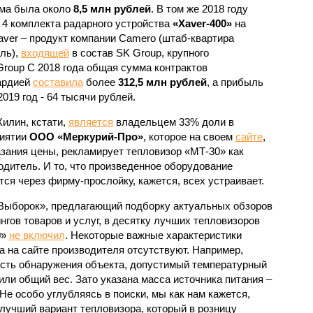
мма была около
8,5 млн рублей
. В том же 2018 году
 4 комплекта радарного устройства
«Xaver-400»
на
Xaver – продукт компании Camero (штаб-квартира
ль),
входящей
в состав SK Group, крупного
roup С 2018 года общая сумма контрактов
ардией
составила
более
312,5 млн рублей
, а прибыль
 2019 год - 64 тысячи рублей.
илин, кстати,
является
владельцем 33% доли в
иятии
ООО «Меркурий-Про»
, которое на своем
сайте
,
азания цены, рекламирует тепловизор «МТ-30» как
одитель. И то, что произведенное оборудование
тся через фирму-прослойку, кажется, всех устраивает.
Выборок», предлагающий подборку актуальных обзоров
ингов товаров и услуг, в десятку лучших тепловизоров
0»
не включил
. Некоторые важные характеристики
а на сайте производителя отсутствуют. Например,
сть обнаружения объекта, допустимый температурный
или общий вес. Зато указана масса источника питания –
 Не особо углубляясь в поиски, мы как нам кажется,
лучший вариант тепловизора, который в розницу