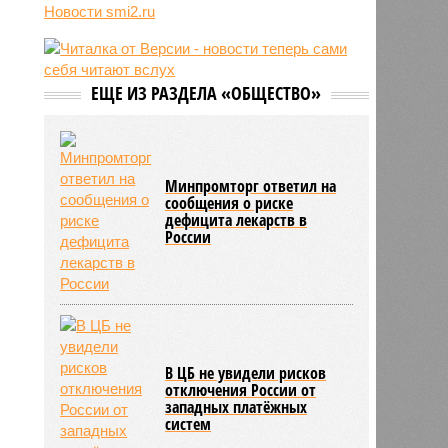
05/08
Росстат зафиксировал первую с
Новости smi2.ru
мая недельную дефляцию: цены
на бензин и овощи пошли вниз
05/08
Минюст захотел добавить в меню
СИЗО яблоки, творог и сливочное
ЕЩЕ ИЗ РАЗДЕЛА «ОБЩЕСТВО»
масло
05/08
Иран раскрыл подробности нового
маршрута через Ормузский
пролив
Минпромторг ответил на
сообщения о риске
дефицита лекарств в
России
В ЦБ не увидели рисков
отключения России от
западных платёжных
систем