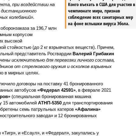
Конго въехать в США для участия в
кта, при воздействии на
чемпионате мира, признав
 дистанционного
соблюдение всех санитарных мер
ных колебаний»
.
на фоне вспышки вируса Эбола.
оборонзаказа за 196,7 млн
емным корпусом
их высокой
й стойкостью (до 2 кг взрывчатых веществ). Причем,
альный представитель Росгвардии
Валерий Грибакин
чены исключительно для перевозки личного состава,
иков от стрелкового оружия и осколков взрывных
но в мирных целях.
лючило договоры на поставку 41 бронированного
ванных автобусов
«Федерал 42591»
, в феврале 2021
гров»
(специальная бронированная машина
ку 15 автомобилей
АТНП-5350
для транспортирования
обретены семь патрульных катеров
«Афалина»
ностроительного завода» и 12 бронированных
 «Тигр», и «Есаул», и «Федерал», закупались у