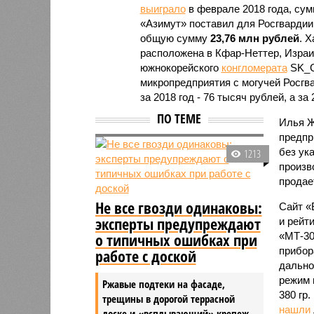
выиграло
в феврале 2018 года, су
«Азимут» поставил для Росгвардии
общую сумму
23,76 млн рублей
. 
расположена в Кфар-Неттер, Израи
южнокорейского
конгломерата
SK_G
микропредприятия с могучей Росгв
за 2018 год - 76 тысяч рублей, а за
ПО ТЕМЕ
Илья Ж
предпр
без ук
1213
произв
продае
Не все гвозди одинаковы:
Сайт «
эксперты предупреждают
и рейт
о типичных ошибках при
«МТ-3
прибор
работе с доской
дально
режим 
Ржавые подтеки на фасаде,
380 гр.
трещины в дорогой террасной
нашли
доске и «всплывающий» крепеж