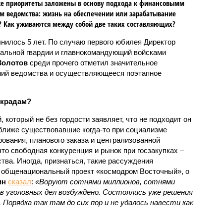
е приоритеты заложены в основу подхода к финансовымм
м ведомства: жизнь на обеспечении или зарабатывание
? Как уживаются между собой две таких составляющих?
нилось 5 лет. По случаю первого юбилея Директор
альной гвардии и главнокомандующий войсками
Золотов
среди прочего отметил значительное
ний ведомства и осуществляющееся поэтапное
окрадам?
, который не без гордости заявляет, что не подходит он
ближе существовавшие когда-то при социализме
ования, планового заказа и централизованной
что свободная конкуренция и рынок при госзакупках –
тва. Иногда, признаться, такие рассуждения
 общенациональный проект «космодром Восточный», о
ин
сказал
:
«Воруют сотнями миллионов, сотнями
ов уголовных дел возбуждено. Состоялись уже решения
 Порядка так там до сих пор и не удалось навести как