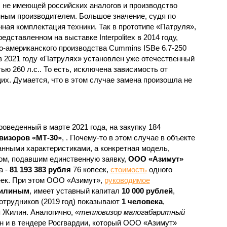
, не имеющей российских аналогов и производство
ным производителем. Большое значение, судя по
ная комплектация техники. Так в прототипе «Патруля»,
дставленном на выставке Interpolitex в 2014 году,
о-американского производства Cummins ISBe 6.7-250
в 2021 году «Патрулях» установлен уже отечественный
ю 260 л.с.. То есть, исключена зависимость от
х. Думается, что в этом случае замена произошла не
проведенный в марте 2021 года, на закупку 184
визоров «МТ-30»
, . Почему-то в этом случае в объекте
анными характеристиками, а конкретная модель,
ом, подавшим единственную заявку,
ООО «Азимут»
а -
81 193 383 рубля
76 копеек,
стоимость
одного
еек. При этом ООО «Азимут»,
руководимое
илиным
, имеет уставный капитал
10 000 рублей
,
отрудников (2019 год) показывают
1 человека
,
 Жилин. Аналогично,
«тепловизор малогабаритный
ан и в тендере Росгвардии, который ООО «Азимут»