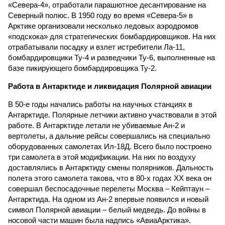
«Севера-4», отработали парашютное десантирование на
Северный полюс. В 1950 году во время «Севера-5» в
Арктике организовали несколько ледовых аэродромов
«подскока» для стратегических бомбардировщиков. На них
отрабатывали посадку и взлет истребители Ла-11,
бомбардировщики Ту-4 и разведчики Ту-6, выполненные на
базе пикирующего бомбардировщика Ту-2.
Работа в Антарктиде и ликвидация Полярной авиации
В 50-е годы начались работы на научных станциях в
Антарктиде. Полярные летчики активно участвовали в этой
работе. В Антарктиде летали не убиваемые Ан-2 и
вертолеты, а дальние рейсы совершались на специально
оборудованных самолетах Ил-18Д. Всего было построено
три самолета в этой модификации. На них по воздуху
доставлялись в Антарктиду смены полярников. Дальность
полета этого самолета такова, что в 80-х годах ХХ века он
совершал беспосадочные перелеты Москва – Кейптаун –
Антарктида. На одном из Ан-2 впервые появился и новый
символ Полярной авиации – белый медведь. До войны в
носовой части машин была надпись «АвиаАрктика».