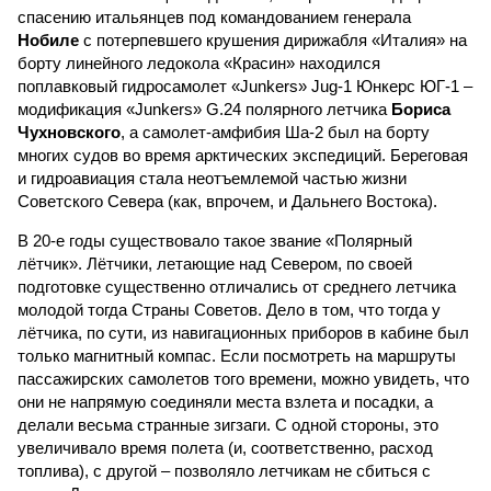
спасению итальянцев под командованием генерала
Нобиле
с потерпевшего крушения дирижабля «Италия» на
борту линейного ледокола «Красин» находился
поплавковый гидросамолет «Junkers» Jug-1 Юнкерс ЮГ-1 –
модификация «Junkers» G.24 полярного летчика
Бориса
Чухновского
, а самолет-амфибия Ша-2 был на борту
многих судов во время арктических экспедиций. Береговая
и гидроавиация стала неотъемлемой частью жизни
Советского Севера (как, впрочем, и Дальнего Востока).
В 20-е годы существовало такое звание «Полярный
лётчик». Лётчики, летающие над Севером, по своей
подготовке существенно отличались от среднего летчика
молодой тогда Страны Советов. Дело в том, что тогда у
лётчика, по сути, из навигационных приборов в кабине был
только магнитный компас. Если посмотреть на маршруты
пассажирских самолетов того времени, можно увидеть, что
они не напрямую соединяли места взлета и посадки, а
делали весьма странные зигзаги. С одной стороны, это
увеличивало время полета (и, соответственно, расход
топлива), с другой – позволяло летчикам не сбиться с