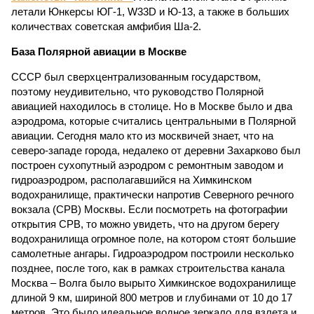
летали Юнкерсы ЮГ-1, W33D и Ю-13, а также в больших
количествах советская амфибия Ша-2.
База Полярной авиации в Москве
СССР был сверхцентрализованным государством,
поэтому неудивительно, что руководство Полярной
авиацией находилось в столице. Но в Москве было и два
аэродрома, которые считались центральными в Полярной
авиации. Сегодня мало кто из москвичей знает, что на
северо-западе города, недалеко от деревни Захарково был
построен сухопутный аэродром с ремонтным заводом и
гидроаэродром, располагавшийся на Химкинском
водохранилище, практически напротив Северного речного
вокзала (СРВ) Москвы. Если посмотреть на фотографии
открытия СРВ, то можно увидеть, что на другом берегу
водохранилища огромное поле, на котором стоят большие
самолетные ангары. Гидроаэродром построили несколько
позднее, после того, как в рамках строительства канала
Москва – Волга было вырыто Химкинское водохранилище
длиной 9 км, шириной 800 метров и глубинами от 10 до 17
метров. Это было идеальное водное зеркало для взлета и