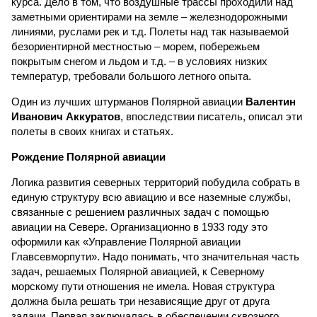
курса. Дело в том, что воздушные трассы проходили над
заметными ориентирами на земле – железнодорожными
линиями, руслами рек и т.д. Полеты над так называемой
безориентирной местностью – морем, побережьем
покрытым снегом и льдом и т.д. – в условиях низких
температур, требовали большого летного опыта.
Один из лучших штурманов Полярной авиации
Валентин
Иванович Аккуратов
, впоследствии писатель, описал эти
полеты в своих книгах и статьях.
Рождение Полярной авиации
Логика развития северных территорий побудила собрать в
единую структуру всю авиацию и все наземные службы,
связанные с решением различных задач с помощью
авиации на Севере. Организационно в 1933 году это
оформили как «Управление Полярной авиации
Главсевморпути». Надо понимать, что значительная часть
задач, решаемых Полярной авиацией, к Северному
морскому пути отношения не имела. Новая структура
должна была решать три независящие друг от друга
задачи. Первая заключалась в обеспечении сквозного