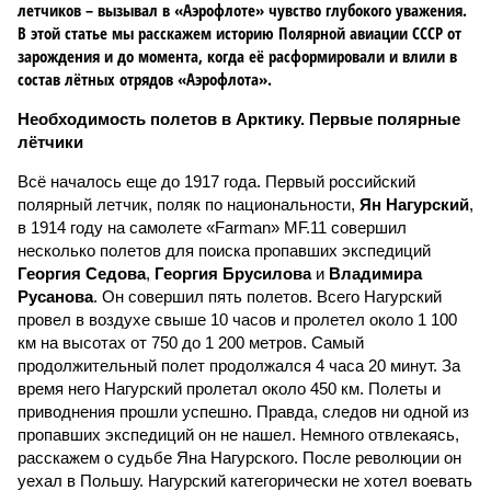
летчиков – вызывал в «Аэрофлоте» чувство глубокого уважения.
В этой статье мы расскажем историю Полярной авиации СССР от
зарождения и до момента, когда её расформировали и влили в
состав лётных отрядов «Аэрофлота».
Необходимость полетов в Арктику. Первые полярные
лётчики
Всё началось еще до 1917 года. Первый российский
полярный летчик, поляк по национальности,
Ян Нагурский
,
в 1914 году на самолете «Farman» MF.11 совершил
несколько полетов для поиска пропавших экспедиций
Георгия Седова
,
Георгия Брусилова
и
Владимира
Русанова
. Он совершил пять полетов. Всего Нагурский
провел в воздухе свыше 10 часов и пролетел около 1 100
км на высотах от 750 до 1 200 метров. Самый
продолжительный полет продолжался 4 часа 20 минут. За
время него Нагурский пролетал около 450 км. Полеты и
приводнения прошли успешно. Правда, следов ни одной из
пропавших экспедиций он не нашел. Немного отвлекаясь,
расскажем о судьбе Яна Нагурского. После революции он
уехал в Польшу. Нагурский категорически не хотел воевать