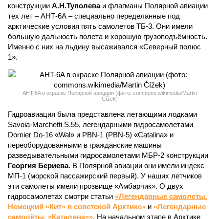
конструкции
А.Н.Туполева
и флагманы Полярной авиации
тех лет – АНТ-6А – специально переделанные под
арктические условия пять самолетов ТБ-3. Они имели
большую дальность полета и хорошую грузоподъёмность.
Именно с них на льдину высаживался «Северный полюс
1».
AНT-6A в окраске Полярной авиации (фото: commons.wikimedia/Martin
Čížek)
Гидроавиация была представлена летающими лодками
Savoia-Marchetti S.55, легендарными гидросамолетами
Dornier Do-16 «Wal» и PBN-1 (PBN-5) «Catalina» и
переоборудованными в гражданские машины
разведывательными гидросамолетами МБР-2 конструкции
Георгия Бериева
. В Полярной авиации они имели индекс
МП-1 (морской пассажирский первый). У наших летчиков
эти самолеты имели прозвище «Амбарчик». О двух
гидросамолетах смотри статьи
«Легендарные самолеты.
Немецкий «Кит» в советской Арктике»
и
«Легендарные
самолёты. «Каталина»»
. На начальном этапе в Арктике