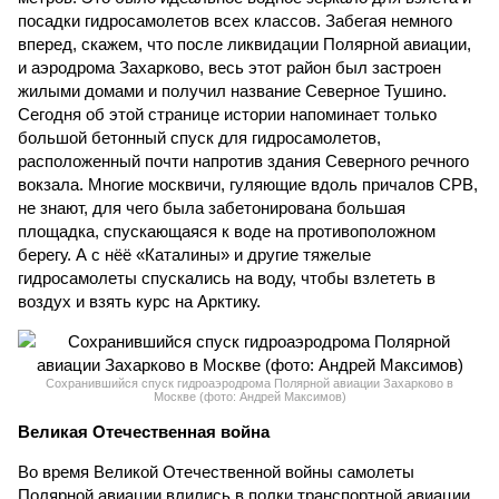
посадки гидросамолетов всех классов. Забегая немного
вперед, скажем, что после ликвидации Полярной авиации,
и аэродрома Захарково, весь этот район был застроен
жилыми домами и получил название Северное Тушино.
Сегодня об этой странице истории напоминает только
большой бетонный спуск для гидросамолетов,
расположенный почти напротив здания Северного речного
вокзала. Многие москвичи, гуляющие вдоль причалов СРВ,
не знают, для чего была забетонирована большая
площадка, спускающаяся к воде на противоположном
берегу. А с нёё «Каталины» и другие тяжелые
гидросамолеты спускались на воду, чтобы взлететь в
воздух и взять курс на Арктику.
Сохранившийся спуск гидроаэродрома Полярной авиации Захарково в
Москве (фото: Андрей Максимов)
Великая Отечественная война
Во время Великой Отечественной войны самолеты
Полярной авиации влились в полки транспортной авиации