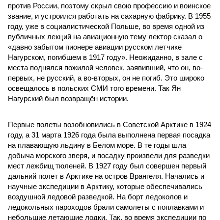
против России, поэтому скрыл свою профессию и воинское
звание, и устроился работать на сахарную фабрику. В 1955
году, уже в социалистической Польше, во время одной из
публичных лекций на авиационную тему лектор сказал о
«давно забытом пионере авиации русском летчике
Нагурском, погибшем в 1917 году». Неожиданно, в зале с
места поднялся пожилой человек, заявивший, что он, во-
первых, не русский, а во-вторых, он не погиб. Это широко
освещалось в польских СМИ того времени. Так Ян
Нагурский был возвращён истории.
Первые полеты возобновились в Советской Арктике в 1924
году, а 31 марта 1926 года была выполнена первая посадка
на плавающую льдину в Белом море. В те годы шла
добыча морского зверя, и посадку произвели для разведки
мест лежбищ тюленей. В 1927 году был совершен первый
дальний полет в Арктике на остров Врангеля. Начались и
научные экспедиции в Арктику, которые обеспечивались
воздушной ледовой разведкой. На борт ледоколов и
ледокольных пароходов брали самолеты с поплавками и
небольшие летающие лодки. Так, во время экспедиции по