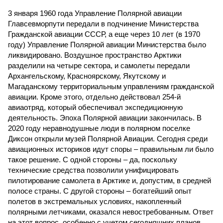
3 января 1960 года Управление Полярной авиации
Главсевморпути передали в подчинение Министерства
Гражданской авиации СССР, а еще через 10 лет (в 1970
году) Управление Полярной авиации Министерства было
ликвидировано. Воздушное пространство Арктики
разделили на четыре сектора, и самолеты передали
Архангельскому, Красноярскому, Якутскому и
Магаданскому территориальным управлениям гражданской
авиации. Кроме этого, отдельно действовал 254-й
авиаотряд, который обеспечивал экспедиционную
деятельность. Эпоха Полярной авиации закончилась. В
2020 году неравнодушные люди в полярном поселке
Диксон открыли музей Полярной Авиации. Сегодня среди
авиационных историков идут споры – правильным ли было
такое решение. С одной стороны – да, поскольку
технические средства позволили унифицировать
пилотирование самолета в Арктике и, допустим, в средней
полосе страны. С другой стороны – богатейший опыт
полетов в экстремальных условиях, накопленный
полярными летчиками, оказался невостребованным. Ответ
на этот вопрос, особенно с учетом сегодняшних планов