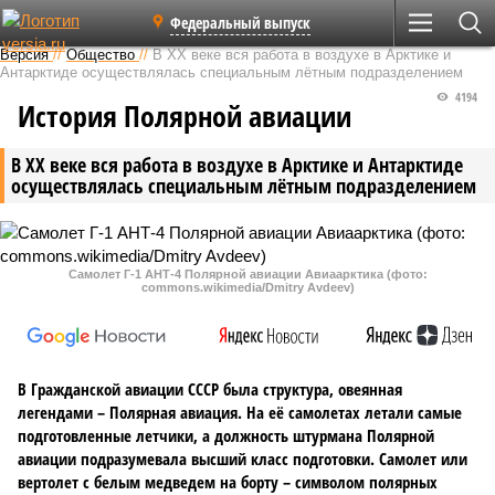
Федеральный выпуск
Версия
//
Общество
//
В ХХ веке вся работа в воздухе в Арктике и
Антарктиде осуществлялась специальным лётным подразделением
4194
История Полярной авиации
В ХХ веке вся работа в воздухе в Арктике и Антарктиде
осуществлялась специальным лётным подразделением
Самолет Г-1 АНТ-4 Полярной авиации Авиаарктика (фото:
commons.wikimedia/Dmitry Avdeev)
В Гражданской авиации СССР была структура, овеянная
легендами – Полярная авиация. На её самолетах летали самые
подготовленные летчики, а должность штурмана Полярной
авиации подразумевала высший класс подготовки. Самолет или
вертолет с белым медведем на борту – символом полярных