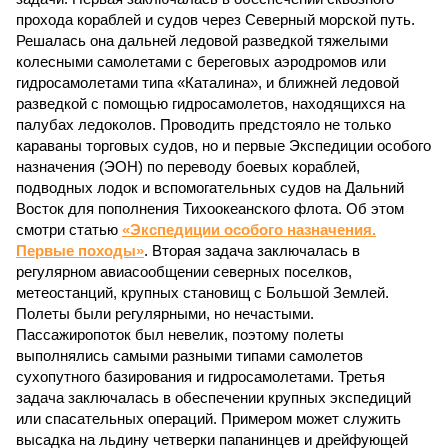
прохода кораблей и судов через Северный морской путь.
Решалась она дальней ледовой разведкой тяжелыми
колесными самолетами с береговых аэродромов или
гидросамолетами типа «Каталина», и ближней ледовой
разведкой с помощью гидросамолетов, находящихся на
палубах ледоколов. Проводить предстояло не только
караваны торговых судов, но и первые Экспедиции особого
назначения (ЭОН) по переводу боевых кораблей,
подводных лодок и вспомогательных судов на Дальний
Восток для пополнения Тихоокеанского флота. Об этом
смотри статью
«Экспедиции особого назначения.
Первые походы»
. Вторая задача заключалась в
регулярном авиасообщении северных поселков,
метеостанций, крупных становищ с Большой Землей.
Полеты были регулярными, но нечастыми.
Пассажиропоток был невелик, поэтому полеты
выполнялись самыми разными типами самолетов
сухопутного базирования и гидросамолетами. Третья
задача заключалась в обеспечении крупных экспедиций
или спасательных операций. Примером может служить
высадка на льдину четверки папанинцев и дрейфующей