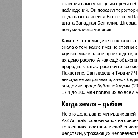
ставший самым мощным среди себе
наблюдений. Он поразил территори
тогда называвшейся Восточным Пак
штата Западная Бенгалия. Шторма 
полумиллиона человек.
Кажется, стремящаяся сохранить с
знала о том, какие именно страны 
«грязными» в плане производств, 
их демографию. А как ещё объяснить
природных катастроф почти все ме
Пакистане, Бангладеш и Турции? Ч
никогда не затрагивали, здесь бе
эпидемии вроде бубонной чумы (200
17,4 до 100 млн погибших во всём м
Когда земля – дыбом
Но это дела давно минувших дней.
A-Z Animals, основываясь на совр
тенденциях, составили свой списо
бедствий, угрожающих человечеству