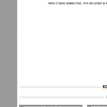
чего стало известно, что он упал 
К
Поиско
работы
Спасатели обнаружили
желез
тело Анны Тыц, упавшей