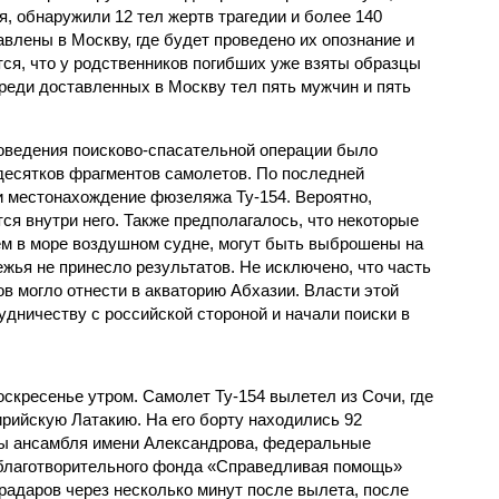
я, обнаружили 12 тел жертв трагедии и более 140
влены в Москву, где будет проведено их опознание и
тся, что у родственников погибших уже взяты образцы
реди доставленных в Москву тел пять мужчин и пять
роведения поисково-спасательной операции было
 десятков фрагментов самолетов. По последней
 местонахождение фюзеляжа Ту-154. Вероятно,
я внутри него. Также предполагалось, что некоторые
м в море воздушном судне, могут быть выброшены на
ежья не принесло результатов. Не исключено, что часть
в могло отнести в акваторию Абхазии. Власти этой
удничеству с российской стороной и начали поиски в
скресенье утром. Самолет Ту-154 вылетел из Сочи, где
ирийскую Латакию. На его борту находились 92
ты ансамбля имени Александрова, федеральные
 благотворительного фонда «Справедливая помощь»
 радаров через несколько минут после вылета, после