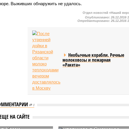
в море. Выживших обнаружить не удалось.
Отдел новостей «Нашей вер
Опубликовано:
26.12.2016 
Отредактировано:
26.12.2016 
Необычные корабли. Речные
молоковозы и пожарная
«Ракета»
ОММЕНТАРИИ
0
во-спасательные
В Карелии обнаружены
 на месте
тела всех погибших
ЕЩЕ НА САЙТЕ
нодорожной
членов экипажа