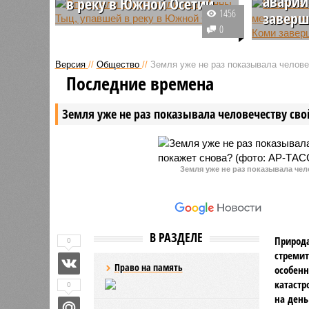
аварии
в реку в Южной Осетии
1456
завер
В Южной Осетии нашли тело
0
гражданки России Анны Тыц,
В МЧС со
которая сорвалась в реку с
поисково
Версия
//
Общество
//
Земля уже не раз показывала человеч
подвесного моста несколькими
операции
Последние времена
днями ранее. Власти Южной
вечера п
Осетии осуществляли контроль
переверн
Земля уже не раз показывала человечеству свой
над поисковыми работами.
вагонов 
Воркута 
Земля уже не раз показывала чел
В РАЗДЕЛЕ
Природа
0
стремит
Право на память
особенн
катастр
0
на день