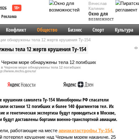
Вячеслав
2026
Калинин
Окно для
Реклама
возможностей
Конфликт
Общество
Бизнес
Спорт
Культура
ции обнаружены тела 12 жертв крушения Ту-154
ужены тела 12 жертв крушения Ту-154
 в Черном море обнаружены тела 12 погибших
tp://www.mchs.gov.ru/
е крушения самолета Ту-154 Минобороны РФ спасатели
или останки 12 погибших и более 140 фрагментов тел. Их
ие и генетическая экспертиза будут проводиться в Москве,
и будут доставлены бортами военно-транспортной авиации.
ели, работающие на месте
авиакатастрофы Ту-154
,
й потерпел крушение над Черным морем накануне, 25