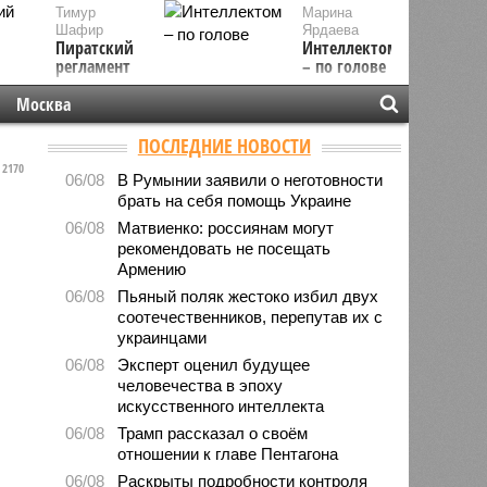
Тимур
Марина
Шафир
Ярдаева
Пиратский
Интеллектом
регламент
– по голове
Москва
ПОСЛЕДНИЕ НОВОСТИ
2170
06/08
В Румынии заявили о неготовности
брать на себя помощь Украине
06/08
Матвиенко: россиянам могут
рекомендовать не посещать
Армению
06/08
Пьяный поляк жестоко избил двух
соотечественников, перепутав их с
украинцами
06/08
Эксперт оценил будущее
человечества в эпоху
искусственного интеллекта
06/08
Трамп рассказал о своём
отношении к главе Пентагона
06/08
Раскрыты подробности контроля