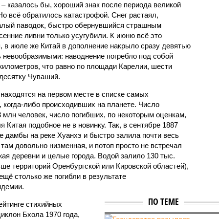
 – казалось бы, хороший знак после периода великой
Но всё обратилось катастрофой. Снег растаял,
валый паводок, быстро обернувшийся страшным
енние ливни только усугубили. К июню всё это
, в июле же Китай в дополнение накрыло сразу девятью
 невообразимыми: наводнение погребло под собой
километров, что равно по площади Карелии, шести
десятку Чуваший.
 находятся на первом месте в списке самых
 когда-либо происходивших на планете. Число
3 млн человек, число погибших, по некоторым оценкам,
 Китая подобное не в новинку. Так, в сентябре 1887
е дамбы на реке Хуанхэ и быстро залила почти весь
 там довольно низменная, и потоп просто не встречал
жая деревни и целые города. Водой залило 130 тыс.
ьше территорий Оренбургской или Кировской областей),
 ещё столько же погибли в результате
ндемии.
ПО ТЕМЕ
ейтинге стихийных
иклон Бхола 1970 года,