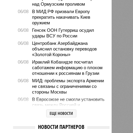
над Ормузским проливом
06/08
В МИД РФ призвали Европу
прекратить накачивать Киев
оружием
06/08
Генсек ООН Гутерриш осудил
удары ВСУ по России
06/08
Центробанк Азербайджана
объяснил остановку переводов
«Золотой Короны»
06/08
Ираклий Кобахидзе посчитал
саботажем информацию о плохом
отношении к россиянам в Грузии
06/08
МИД: проблемы экспорта Армении
не связаны с ограничениями со
стороны Москвы
06/08
В Евросоюзе не смогли установить
связь между Россией и
миграционным кризисом в Сеуте
ЕЩЕ НОВОСТИ
06/08
Ямпольская объяснила причины
проблем с поступлением в
НОВОСТИ ПАРТНЕРОВ
ведущие вузы страны