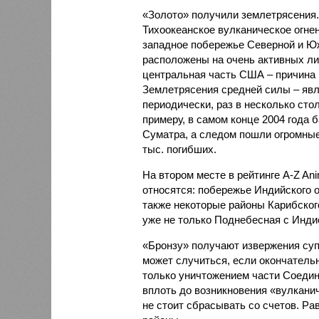
«Золото» получили землетрясения.
Тихоокеанское вулканическое огне
западное побережье Северной и Юж
расположены на очень активных ли
центральная часть США – причина
Землетрясения средней силы – явле
периодически, раз в несколько стол
примеру, в самом конце 2004 года 
Суматра, а следом пошли огромные
тыс. погибших.
На втором месте в рейтинге A-Z An
относятся: побережье Индийского о
также некоторые районы Карибского
уже не только Поднебесная с Индие
«Бронзу» получают извержения су
может случиться, если окончатель
только уничтожением части Соеди
вплоть до возникновения «вулканич
не стоит сбрасывать со счетов. Ра