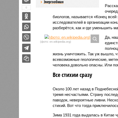
Энергообман
Расск
0
очеред
биологов, называется «Конец всей
исследователей в организации кон
разберётся, как и где уменьшить 
Да, на
(фото: en.wikipedia.org)
единст
полноц
жизнь уничтожить. Так уж вышло, 
всевозможные геологические, мете
человека довольно опасны. Или по
Все стихии сразу
Около 100 лет назад в Поднебесно
тремя несчастьями. Страну послед
паводок, невероятные ливни. Неск
стихий. Вот что тогда приключилось
Зима 1931 года выдалась в Китае 