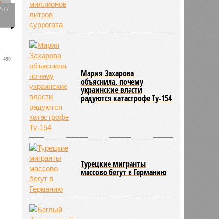
1577
0
490
ь
Мария Захарова
объяснила, почему
украинские власти
радуются катастрофе Ту-154
Турецкие мигранты
массово бегут в Германию