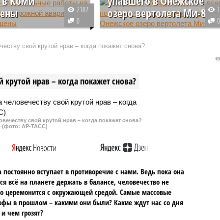
 в Коми
упавшего в Онежское
2182
шены
озеро вертолета Ми-8
0
общили о завершении
В ходе поисковой операции,
-спасательной
которая проходила в акватории
еству свой крутой нрав – когда покажет снова?
, которая со вчерашнего
Онежского озера в Карелии,
роводилась в Коми, где
спасателям удалось обнаружит
улось несколько
тела всех троих членов экипажа
 крутой нрав – когда покажет снова?
пассажирского поезда
вертолета Ми-8, упавшего в
– Новороссийск.
водоем.
овечеству свой крутой нрав – когда покажет снова?
(фото: АР-ТАСС)
 постоянно вступает в противоречие с нами. Ведь пока она
ся всё на планете держать в балансе, человечество не
о церемонится с окружающей средой. Самые массовые
офы в прошлом – какими они были? Какие ждут нас со дня
 и чем грозят?