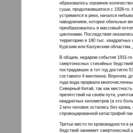
образовалось огромное количество
суши, продолжавшегося с 1928-го. 
устремился в реки, начался небы
наводнением, которое обильные вес
преобразовалось в массовый потоп
циклонами. Последствия оказались
территорию в 180 тыс. квадратных 
Курским или Калужским областям, 
В общем, недаром события 1931-го
смертоносных стихийных бедствий,
пострадавших в тот год достигло 5
составило 4 миллиона. Впрочем, для
года вода прорвала многочисленны
Северный Китай, так как местность
препятствий на своём пути, уничто
квадратных километров (а это бол
2 млн человек остались без крова,
спровоцированной катастрофой па
Третье место по кровожадности в р
бедствий занимает смертоносный ц