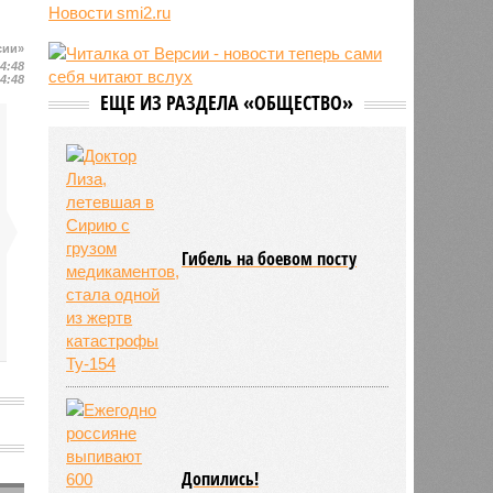
Новости smi2.ru
06/08
Euractiv: закрытие границы с
Россией спровоцировало спад
сии»
экономики Финляндии
14:48
14:48
06/08
Минобрнауки осенью примет
ЕЩЕ ИЗ РАЗДЕЛА «ОБЩЕСТВО»
решение о правилах приёма на
платные места в вузах
Гибель на боевом посту
Допились!