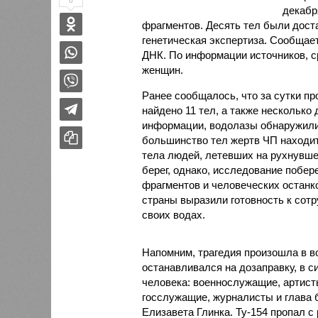
0
декабр
фрагментов. Десять тел были доста
генетическая экспертиза. Сообщае
ДНК. По информации источников, с
женщин.
Ранее сообщалось, что за сутки п
найдено 11 тел, а также несколько
информации, водолазы обнаружили
большинство тел жертв ЧП находитс
тела людей, летевших на рухнувше
берег, однако, исследование побер
фрагментов и человеческих останко
страны выразили готовность к сотр
своих водах.
Напомним, трагедия произошла в во
останавливался на дозаправку, в с
человека: военнослужащие, артис
госслужащие, журналисты и глава
Елизавета Глинка. Ту-154 пропал с