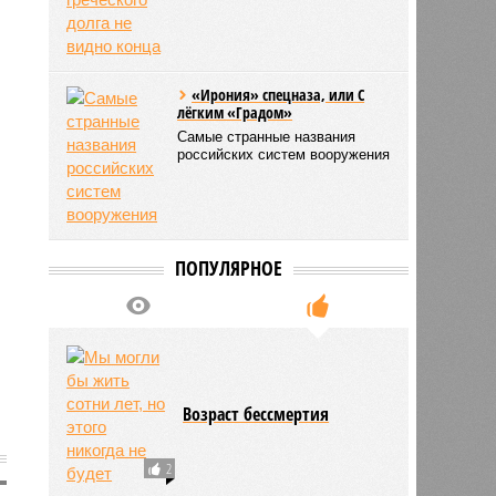
«Ирония» спецназа, или С
лёгким «Градом»
Самые странные названия
российских систем вооружения
ПОПУЛЯРНОЕ
Возраст бессмертия
2