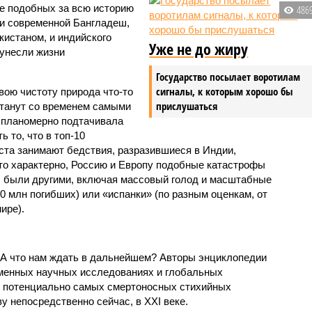
 подобных за всю историю
486
и современной Бангладеш,
истаном, и индийского
Уже не до жиру
унесли жизни
Государство посылает воротилам
сигналы, к которым хорошо бы
вою чистоту природа что-то
прислушаться
станут со временем самыми
и планомерно подтачивала
 то, что в топ-10
ста занимают бедствия, разразившиеся в Индии,
то характерно, Россию и Европу подобные катастрофы
ды были другими, включая массовый голод и масштабные
 млн погибших) или «испанки» (по разным оценкам, от
ире).
 А что нам ждать в дальнейшем? Авторы энциклопедии
еменных научных исследованиях и глобальных
к потенциально самых смертоносных стихийных
 непосредственно сейчас, в XXI веке.