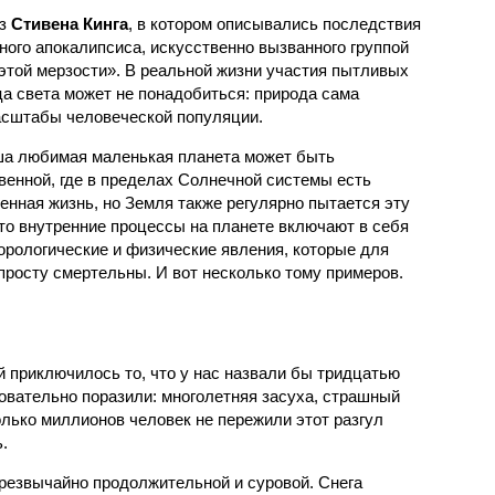
аз
Стивена Кинга
, в котором описывались последствия
ного апокалипсиса, искусственно вызванного группой
 этой мерзости». В реальной жизни участия пытливых
ца света может не понадобиться: природа сама
масштабы человеческой популяции.
ша любимая маленькая планета может быть
венной, где в пределах Солнечной системы есть
енная жизнь, но Земля также регулярно пытается эту
что внутренние процессы на планете включают в себя
орологические и физические явления, которые для
просту смертельны. И вот несколько тому примеров.
й приключилось то, что у нас назвали бы тридцатью
овательно поразили: многолетняя засуха, страшный
олько миллионов человек не пережили этот разгул
.
чрезвычайно продолжительной и суровой. Снега