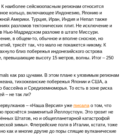
 К наиболее сейсмоопасным регионам относится
нное кольцо, включающее Индонезию, Японию и
ной Америки. Турция, Иран, Индия и Непал также
ниях разломов тектонических плит. Не исключение и
 в Нью-Мадридском разломе в штате Миссури.
ние, в общем-то, обычное и вполне сносное, но
етий, трясёт так, что мало не покажется никому. К
бахнуло близ побережья индонезийского острова
, превышающие высоту 15 метров, волны. Итог – 250
imals как раз цунами. В этом плане к уязвимым регионам
кеана, тихо­океанские побережья Японии и США, а
 бассейна и Средиземноморья. То есть в зоне риска
й – не так ли?
первулканов – «Наша Версия» уже
писала
о том, что
но проснётся знаменитый Йеллоустоун. Это грозит не
нённых Штатов, но и общепланетарной катастрофой
еской зимы». Флегрейские поля в Италии, кстати, тоже
вно как и многие другие до поры спящие вулканические