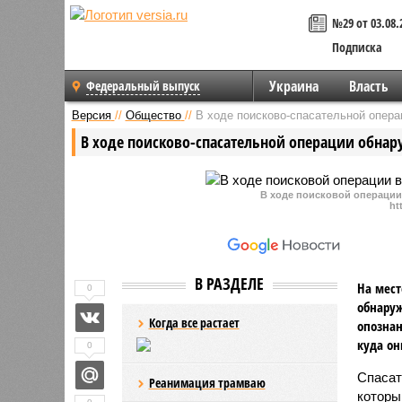
№29 от 03.08.
Подписка
Украина
Власть
Федеральный выпуск
Версия
//
Общество
//
В ходе поисково-спасательной опера
В ходе поисково-спасательной операции обнар
В ходе поисковой операции
ht
В РАЗДЕЛЕ
На мест
0
обнаруж
Когда все растает
опознан
куда он
0
Спасат
Реанимация трамваю
которы