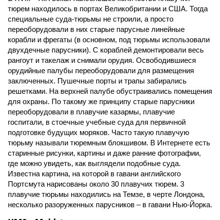
тюрем находилось в портах Великобритании и США. Тогда
специальные суда-тюрьмы не строили, а просто
переоборудовали в них старые парусные линейные
корабли и фрегаты (в основном, под тюрьмы использовали
двухдечные парусники). С кораблей демонтировали весь
рангоут и такелаж и снимали орудия. Освободившиеся
орудийные палубы переоборудовали для размещения
заключенных. Пушечные порты и трапы забирались
решетками. На верхней палубе обустраивались помещения
для охраны. По такому же принципу старые парусники
переоборудовали в плавучие казармы, плавучие
госпитали, в стоечные учебные суда для первичной
подготовке будущих моряков. Часто такую плавучую
тюрьму называли тюремным блокшивом. В Интернете есть
старинные рисунки, картины и даже ранние фотографии,
где можно увидеть, как выглядели подобные суда.
Известна картина, на которой в гавани английского
Портсмута нарисованы около 30 плавучих тюрем. 3
плавучие тюрьмы находились на Темзе, в черте Лондона,
несколько разоруженных парусников – в гавани Нью-Йорка.