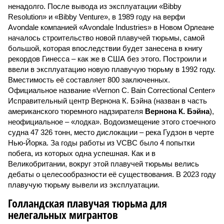
ненадолго. После вывода из эксплуатации «Bibby
Resolution» и «Bibby Venture», в 1989 году на верфи
Avondale компанией «Avondale Industries» в Новом Орлеане
началось строительство новой плавучей тюрьмы, самой
большой, которая впоследствии будет занесена в книгу
рекордов Гинесса – как же в США без этого. Построили и
ввели в эксплуатацию новую плавучую тюрьму в 1992 году.
Вместимость её составляет 800 заключенных.
Официальное название «Vernon C. Bain Correctional Center»
Исправительный центр Вернона К. Бэйна (назван в часть
американского тюремного надзирателя
Вернона К. Бэйна
),
неофициальное – «лодка». Водоизмещение этого стоечного
судна 47 326 тонн, место дислокации – река Гудзон в черте
Нью-Йорка. За годы работы из VCBC было 4 попытки
побега, из которых одна успешная. Как и в
Великобритании, вокруг этой плавучей тюрьмы велись
дебаты о целесообразности её существования. В 2023 году
плавучую тюрьму вывели из эксплуатации.
Голландская плавучая тюрьма для
нелегальных мигрантов