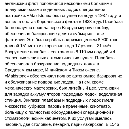
английский флот пополнился несколькими большими
плавучими базами подводных лодок специальной
постройки. «Maidstone» был спущен на воду в 1937 году, и
вошел в состав Королевского флота в 1938 году. Плавбаза
благополучно прошла через Вторую мировую войну,
обеспечивая базирование девяти субмарин – две
флотилии. Это был корабль водоизмещением 8 900 тонн,
длиной 151 метр и скоростью хода 17 узлов – 31 км/ч.
Вооружение плавбазы состояло из 8 110-мм орудий и 4
спаренных зенитных автоматических пушек. Плавбаза
обеспечивала базирование подводных лодок в
Средиземном море, Индийском и Тихом океане.
«Maidstone» обеспечивал полное автономное базирование
и обслуживание подводных лодок. На нем, кроме
механических мастерских, был литейный цех, установки
для зарядки аккумуляторов подводных лодок, водолазная
станция. Экипажи плавбазы и подводных лодок имели
множество кубриков, паровые прачечные, кинотеатр,
больницу с полностью оборудованной операционной и
стоматологическим кабинетом. К их услугам имелась
часовня, две столовые, пекарня, парикмахерская. В 1946