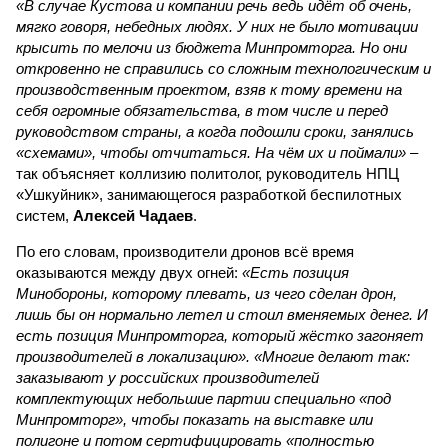
«В случае Кустова и компании речь ведь идёт об очень,
мягко говоря, небедных людях. У них не было мотивации
крысить по мелочи из бюджета Минпромторга. Но они
откровенно не справились со сложным технологическим и
производственным проектом, взяв к тому времени на
себя огромные обязательства, в том числе и перед
руководством страны, а когда подошли сроки, занялись
«схемами», чтобы отчитаться. На чём их и поймали»
–
так объясняет коллизию политолог, руководитель НПЦ
«Ушкуйник», занимающегося разработкой беспилотных
систем,
Алексей Чадаев
.
По его словам, производители дронов всё время
оказываются между двух огней:
«Есть позиция
Минобороны, которому плевать, из чего сделан дрон,
лишь бы он нормально летел и стоил вменяемых денег. И
есть позиция Минпромторга, который жёстко загоняет
производителей в локализацию». «Многие делают так:
заказывают у российских производителей
комплектующих небольшие партии специально «под
Минпромторг», чтобы показать на выставке или
полигоне и потом сертифицировать «полностью