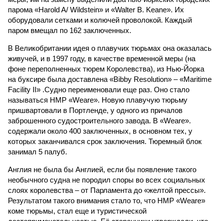
парома «Harold A/ Wildstein» и «Walter B. Keane». Их
оборудовали сетками и колючей проволокой. Каждый
паром вмещал по 162 заключенных.
В Великобритании идея о плавучих тюрьмах она оказалась
живучей, и в 1997 году, в качестве временной меры (на
фоне переполненных тюрем Королевства), из Нью-Йорка
на буксире была доставлена «Bibby Resolution» – «Maritime
Facility II» .Судно переименовали еще раз. Оно стало
называться HMP «Weare». Новую плавучую тюрьму
пришвартовали в Портленде, у одного из причалов
заброшенного судостроительного завода. В «Weare».
содержали около 400 заключенных, в основном тех, у
которых заканчивался срок заключения. Тюремный блок
занимал 5 палуб.
Англия не была бы Англией, если бы появление такого
необычного судна не породил споры во всех социальных
слоях королевства – от Парламента до «желтой прессы».
Результатом такого внимания стало то, что HMP «Weare»
коме тюрьмы, стал еще и туристической