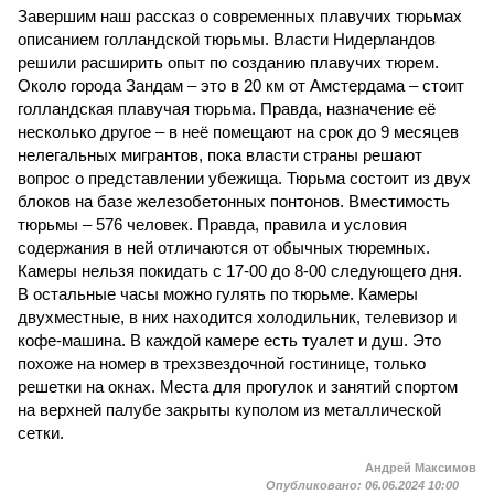
Завершим наш рассказ о современных плавучих тюрьмах
описанием голландской тюрьмы. Власти Нидерландов
решили расширить опыт по созданию плавучих тюрем.
Около города Зандам – это в 20 км от Амстердама – стоит
голландская плавучая тюрьма. Правда, назначение её
несколько другое – в неё помещают на срок до 9 месяцев
нелегальных мигрантов, пока власти страны решают
вопрос о представлении убежища. Тюрьма состоит из двух
блоков на базе железобетонных понтонов. Вместимость
тюрьмы – 576 человек. Правда, правила и условия
содержания в ней отличаются от обычных тюремных.
Камеры нельзя покидать с 17-00 до 8-00 следующего дня.
В остальные часы можно гулять по тюрьме. Камеры
двухместные, в них находится холодильник, телевизор и
кофе-машина. В каждой камере есть туалет и душ. Это
похоже на номер в трехзвездочной гостинице, только
решетки на окнах. Места для прогулок и занятий спортом
на верхней палубе закрыты куполом из металлической
сетки.
Андрей Максимов
Опубликовано:
06.06.2024 10:00