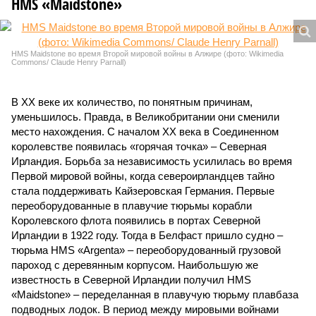
HMS «Maidstone»
HMS Maidstone во время Второй мировой войны в Алжире (фото: Wikimedia
Commons/ Claude Henry Parnall)
В ХХ веке их количество, по понятным причинам,
уменьшилось. Правда, в Великобритании они сменили
место нахождения. С началом ХХ века в Соединенном
королевстве появилась «горячая точка» – Северная
Ирландия. Борьба за независимость усилилась во время
Первой мировой войны, когда североирландцев тайно
стала поддерживать Кайзеровская Германия. Первые
переоборудованные в плавучие тюрьмы корабли
Королевского флота появились в портах Северной
Ирландии в 1922 году. Тогда в Белфаст пришло судно –
тюрьма HMS «Argenta» – переоборудованный грузовой
пароход с деревянным корпусом. Наибольшую же
известность в Северной Ирландии получил HMS
«Maidstone» – переделанная в плавучую тюрьму плавбаза
подводных лодок. В период между мировыми войнами