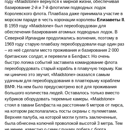
году «Maidstone» вернулся к мирной жизни, обеспечивая
базирование 2-й и 7-й флотилии подводных лодок
Королевского флота. Плавбаза даже принимала участие в
морском параде в честь коронации королевы
Елизаветы II
.
В 1959 году «Maidstone» был переоборудован для
обеспечения базирования атомных подводных лодок. В
Северной Ирландии продолжались волнения, поэтому в
1969 году старую плавбазу переоборудовали еще один раз
– из неё сделали место проживания и базирования 2 000
британских солдат, и перевели в Белфаст. Но очень
быстро логика событий заставила командование флота
переоборудовать старый корабль в плавучую тюрьму. Как
ни цинично это звучит, «Maidstone» оказался самым
удачным для переоборудования в плавтюрьму кораблем
ВМФ. На нем было предусмотрено всё для проживания
большого количества людей. Оставалось только вместо
кубриков оборудовать тюремные камеры. «Maidstone»
стоял в гавани Белфаста на расстоянии 6 метров от пирса,
на котором располагались посты охраны с пулеметами.
Верхняя палуба, на которой могли гулять заключенные,
была обнесена колючей проволокой высотой 3 метра. Тем
не менее, известно о семи случаях побега с борта