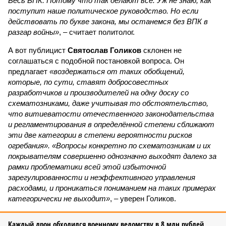
Весь ВПК. Потому что так делают все. Уж не знаю, как
поступит наше политическое руководство. Но если
действовать по букве закона, мы останемся без ВПК в
разгар войны»
, – считает политолог.
А вот публицист
Святослав Голиков
склонен не
соглашаться с подобной постановкой вопроса. Он
предлагает
«воздержаться от таких обобщений,
которые, по сути, ставят добросовестных
разработчиков и производителей на одну доску со
схематозниками, даже учитывая то обстоятельство,
что витиеватости отечественного законодательства
и регламентирования в определённой степени сближают
эти две категории в степени вероятности рисков
огребания». «Вопросы конкретно по схематозникам и их
покрывателям совершенно однозначно выходят далеко за
рамки проблематики всей этой избыточной
зарегулированности и неэффективного управления
расходами, и проникаться пониманием на таких примерах
категорически не выходит»
, – уверен Голиков.
Каждый дрон обходился военному ведомству в 8 млн рублей,