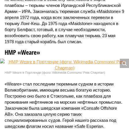
плавбазы – тюрьмы членов Ирландской Республиканской
Армии – ИРА. Закончилась тюремная служба «Maidstone» 9
апреля 1972 года, когда всех заключенных перевели в
тюрьму Лонг-Кеш. До 1975 года «Maidstone» находился в
борту Белфаст, готовый, в случае необходимости,
возобновить свою работу, как плавучая тюрьма. 23 мая
1978 года старый корабль был списан.
HMP «Weare»
HMP Weare в Портленде (фото: Wikimedia Commons/ Pete Chapman)
«Weare» стал последним тюремным судном в истории
Великобритании, имеющим весьма богатую историю.
Построено оно было в Стокгольме, как плавбаза для
проживания нефтяников на морских нефтяных промыслах.
Заказчиком была шведская компания «Consafe Offshore
AB». Она заказала целую серию таких
специализированных судов. Герой нашего рассказа под
шведским флагом носил название «Safe Esperia».