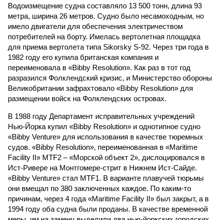
Водоизмещение судна составляло 13 500 тонн, длина 93
метра, ширина 26 метров. Судно было несамоходным, но
имело двигатели для обеспечения электричеством
потребителей на борту. Имелась вертолетная площадка
для приема вертолета типа Sikorsky S-92. Через три года в
1982 году его купила британская компания и
переименовала в «Bibby Resolution». Как раз в тот год
разразился Фолклендский кризис, и Министерство обороны
Великобритании зафрахтовало «Bibby Resolution» для
размещении войск на Фолклендских островах.
В 1988 году Департамент исправительных учреждений
Нью-Йорка купил «Bibby Resolution» и однотипное судно
«Bibby Venture» для использования в качестве тюремных
судов. «Bibby Resolution», переименованная в «Maritime
Facility II» MTF2 – «Морской объект 2», дислоцировался в
Ист-Ривере на Монтгомере-стрит в Нижнем Ист-Сайде.
«Bibby Venture» стал MTF1. В варианте плавучей тюрьмы
они вмещал по 380 заключенных каждое. По каким-то
причинам, через 4 года «Maritime Facility II» был закрыт, а в
1994 году оба судна были проданы. В качестве временной
меры, им на замену выделили два нью-йоркских городских