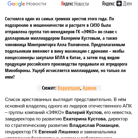
Состоялся один из самых громких арестов этого года. По
подозрению в мошенничестве и растрате в СИЗО была
отправлена группа топ-менеджеров ГК «ЭФКО» во главе с
долларовым миллиардером Валерием Кустовым, а также
чиновница Минпромторга Алла Половченя. Предполагаемым
подельникам вменяют в вину махинации с дронами – якобы
концессионеры закупали БПЛА в Китае, а затем под видом
продукции российского производства продавали их втридорога
Минобороны. Ущерб исчисляется миллиардами, но только ли
ими?
Сюжет:
Коррупция
,
Армия
Список арестованных выглядит представительно. В нём
основной владелец одного из лидеров отечественного АПК
– группы компаний «ЭФКО»
Валерий Кустов,
его невестка,
замдиректора по развитию
Екатерина Кустова
, директор
по стратегическому развитию
Владислав Романцев
,
гендиректор ГК
Евгений Ляшенко
и замначальника