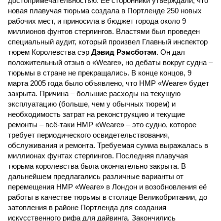
достопримечательностью. Её сторонники утверждали, что
новая плавучая тюрьма создала в Портленде 250 новых
рабочих мест, и приносила в бюджет города около 9
миллионов фунтов стерлингов. Властями был проведен
специальный аудит, который произвел Главный инспектор
тюрем Королевства сэр
Дэвид Рэмсботэм
. Он дал
положительный отзыв о «Weare», но дебаты вокруг судна –
тюрьмы в стране не прекращались. В конце концов, 9
марта 2005 года было объявлено, что HMP «Weare» будет
закрыта. Причина – большие расходы на текущую
эксплуатацию (больше, чем у обычных тюрем) и
необходимость затрат на реконструкцию и текущие
ремонты – всё-таки HMP «Weare» – это судно, которое
требует периодического освидетельствования,
обслуживания и ремонта. Требуемая сумма выражалась в
миллионах фунтах стерлингов. Последняя плавучая
тюрьма королевства была окончательно закрыта. В
дальнейшем предлагались различные варианты от
перемещения HMP «Weare» в Лондон и возобновления её
работы в качестве тюрьмы в столице Великобритании, до
затопления в районе Портленда для создания
искусственного рифа для дайвинга. Закончились