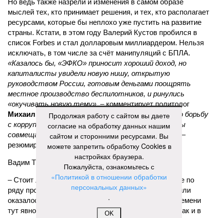
Но ведь также назрели и изменения в самом образе
мыслей тех, кто принимает решения, и тех, кто располагает
ресурсами, которые бы неплохо уже пустить на развитие
страны. Кстати, в этом году Валерий Кустов пробился в
список Forbes и стал долларовым миллиардером. Нельзя
исключать, в том числе за счёт манипуляций с БПЛА.
«Казалось бы, «ЭФКО» приносит хороший доход, но
капиталисты увидели новую нишу, открытую
руководством России, готовым деньгами поощрять
местное производство беспилотников, и ринулись
«окучивать новую тему»,
– комментирует политолог
Михаил Юспа
.
«В итоге мы приходим к тому, что борьбу
Продолжая работу с сайтом вы даете
с коррупцией самыми жёсткими мерами мы должны
согласие на обработку данных нашим
совмещать с глубокой переработкой идеологии»
, –
сайтом и сторонними ресурсами. Вы
резюмирует эксперт.
можете запретить обработку Cookies в
настройках браузера.
Вадим Трухачёв, политолог
Пожалуйста, ознакомьтесь с
«Политикой в отношении обработки
– Стоит ли удивляться тому, что импортозамещение по
персональных данных»
ряду промышленной продукции или провалилось, или
.
оказалось недостаточным. В условиях военного времени
тут явно речь должна идти не просто о хищениях. Как и в
OK