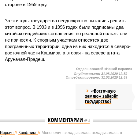
стороне в 1959 году.
За эти годы государства неоднократно пытались решить
этот вопрос. В 1993 и в 1996 годах были подписаны два
китайско-индийских соглашения, но реальной пользы они
не принесли. К спорным участкам относятся две
приграничных территории: одна из них находится в северо-
восточной части Кашмира, а вторая - на севере штата
Аруначал-Прадеш.
Отдел новостей «Нашей версии»
Опубликовано:
31.08.2020 12:59
Отредактировано:
31.08.2020 12:59
«Восточную
землю» заберёт
государство?
КОММЕНТАРИИ
0
Версия
//
Конфликт
//
Монополия вкладывалась-вкладывалась в