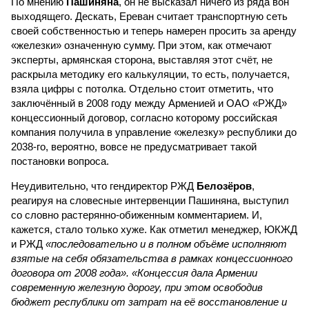
По мнению
Пашиняна
, он не высказал ничего из ряда вон
выходящего. Дескать, Ереван считает транспортную сеть
своей собственностью и теперь намерен просить за аренду
«железки» означенную сумму. При этом, как отмечают
эксперты, армянская сторона, выставляя этот счёт, не
раскрыла методику его калькуляции, то есть, получается,
взяла цифры с потолка. Отдельно стоит отметить, что
заключённый в 2008 году между Арменией и ОАО «РЖД»
концессионный договор, согласно которому российская
компания получила в управление «железку» республики до
2038-го, вероятно, вовсе не предусматривает такой
постановки вопроса.
Неудивительно, что гендиректор РЖД
Белозёров
,
реагируя на словесные интервенции Пашиняна, выступил
со словно растерянно-обиженным комментарием. И,
кажется, стало только хуже. Как отметил менеджер, ЮКЖД
и РЖД
«последовательно и в полном объёме исполняют
взятые на себя обязательства в рамках концессионного
договора от 2008 года». «Концессия дала Армении
современную железную дорогу, при этом освободив
бюджет республики от затрат на её восстановление и