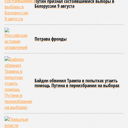
практически не видно. По
информации
из профильных
порталов, первую очередь ЖК строители обещают сдать к
декабрю 2026 г., вторую – к марту 2028-го. Но никто при
этом из кураторов стройки не задается вопросом: как эти
сроки должны материализоваться? На строительной
площадке, по свидетельствам дольщиков, регулярно
бывающих у забора, какая-либо техника отсутствует. Ни
бетононасосов, ни работающих кранов, ни признаков
мобилизации подрядчиков. При том, что до «декабря 2026»
осталось менее полугода.
Если в «Сказочном лесу» техзаказчик публично
отчитывался о поэтапной готовности – 90%, затем 97%, с
конкретными инженерными работами (усиление
монолитных конструкций, устранение проектных ошибок) –
то по «Станции Л» подобной публичной отчётности
дольщики не видят. Ни Capital Group, ни кураторы
строительства не подтверждают ни соблюдения графика
строительства, ни объёма фактически выполненных работ.
Напрашивается закономерный вопрос: если