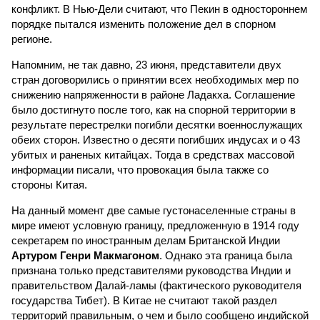
конфликт. В Нью-Дели считают, что Пекин в одностороннем
порядке пытался изменить положение дел в спорном
регионе.
Напомним, не так давно, 23 июня, представители двух
стран договорились о принятии всех необходимых мер по
снижению напряженности в районе Ладакха. Соглашение
было достигнуто после того, как на спорной территории в
результате перестрелки погибли десятки военнослужащих
обеих сторон. Известно о десяти погибших индусах и о 43
убитых и раненых китайцах. Тогда в средствах массовой
информации писали, что провокация была также со
стороны Китая.
На данный момент две самые густонаселенные страны в
мире имеют условную границу, предложенную в 1914 году
секретарем по иностранным делам Британской Индии
Артуром Генри Макмагоном
. Однако эта граница была
признана только представителями руководства Индии и
правительством Далай-ламы (фактического руководителя
государства Тибет). В Китае не считают такой раздел
территорий правильным, о чем и было сообщено индийской