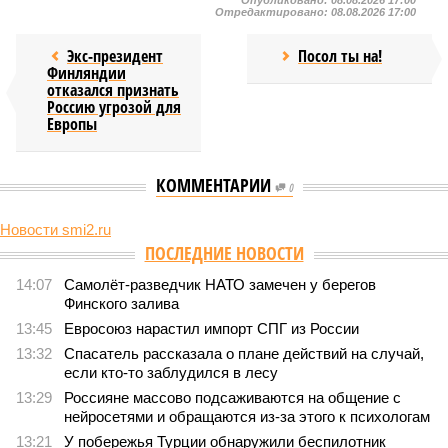
Опубликовано:
08.08.2026 17:00
Отредактировано:
08.08.2026 17:00
Экс-президент
Посол ты на!
Финляндии
отказался признать
Россию угрозой для
Европы
КОММЕНТАРИИ
0
Новости smi2.ru
Версия
//
Конфликт
//
В нескольких станциях от уже сданного
«Сказочного леса» пайщики ЖК «Станция Л» продолжают ждать от
компании Capital Group начала реальной достройки
442
«Станция ожидания» для дольщиков
В нескольких станциях от уже сданного «Сказочного
леса» пайщики ЖК «Станция Л» продолжают ждать от
компании Capital Group начала реальной достройки