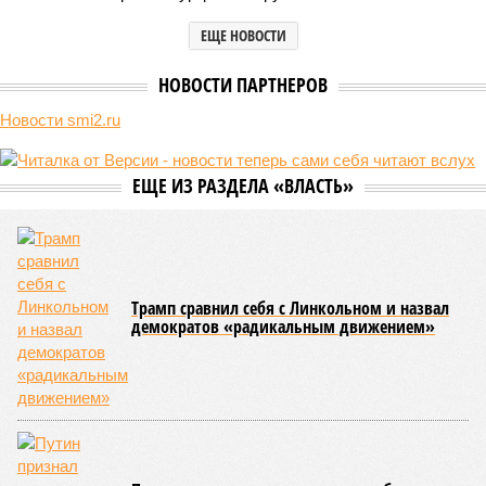
В нескольких станциях от уже сданного «Сказочного леса» пайщики ЖК
«Станция Л» продолжают ждать от компании Capital Group начала
реальной достройки (изображение сгенерировано ИИ)
Пока в Ярославском районе СВАО дольщики «Сказочного леса»
уже получают ключи – в мае 2026 года были получены
заключение о соответствии проектной документации и
разрешение на ввод жилищного комплекса в эксплуатацию –
совсем недалеко, в паре станций метро южнее, на Люблинской
улице, картина, можно сказать, прямо противоположная.
Сюжет:
Недвижимость
ЖК «Светлый мир «Станция Л»: та же группа компаний-
банкрот Seven Suns Development, та же
анонсированная
схема достройки через Capital Group осенью 2024 года, но
за прошедшие два года результатов, по словам дольщиков,