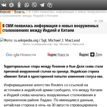
0
0
1
Федеральный выпуск
Версия
//
Власть
//
В СМИ появилась информация о новых вооруженных
столкновениях между Индией и Китаем
2153
В СМИ появилась информация о новых вооруженных
столкновениях между Индией и Китаем
Фото: ru.wikipedia.org / Sgt. Michael J. MacLeod
Территориальные споры между Пекином и Нью-Дели снова стали
причиной вооруженной стычки на границе. Индийская сторона
обвиняет Китай в односторонней попытке изменения статуса-кво.
Информационное агентство Reuters со ссылкой на
источники в индийской армии сообщило, что между Китаем
и Индией снова начались вооруженные столкновения в
приграничном районе Ладакх. По имеющимся данным,
китайская сторона в ночь на 30 августа спровоцировала