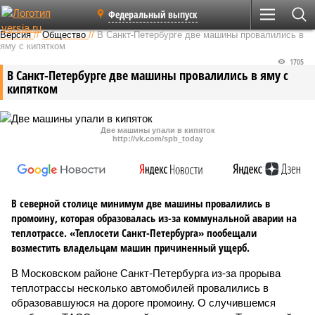
Федеральный выпуск
Версия
//
Общество
//
В Санкт-Петербурге две машины провалились в
яму с кипятком
1705
В Санкт-Петербурге две машины провалились в яму с
кипятком
Две машины упали в кипяток
http://vk.com/spb_today
В северной столице минимум две машины провалились в
промоину, которая образовалась из-за коммунальной аварии на
теплотрассе. «Теплосети Санкт-Петербурга» пообещали
возместить владельцам машин причиненный ущерб.
В Московском районе Санкт-Петербурга из-за прорыва
теплотрассы несколько автомобилей провалились в
образовавшуюся на дороге промоину. О случившемся