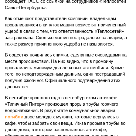
сообщает ТАСС со ссылкой на сотрудников «Теплосетей
Санкт-Петербурга».
Как отмечают представители компании, владельцам
провалившихся в кипяток машин возместят причиненный
ущерб в связи с тем, что ответственность «Теплосетей»
застрахована. Сколько машин пострадало из-за аварии, а
также размер причиненного ущерба не называются.
В соцсетях появились снимки, сделанные очевидцами на
месте происшествия. На них видно, что в промоину
провалились минимум два легковых автомобиля. Кроме
того, по неподтвержденным данным, один пострадавший
получил ожоги ног. Официального подтверждения этих
данных нет.
В сентябре прошлого года в петербургском антикафе
«Типичный Питер» произошел прорыв трубы горячего
водоснабжения. В результате коммунальной аварии
погибли
двое молодых мужчин, которые вернулись в
кафе, чтобы забрать свои вещи. Из-за прорыва трубы во
дворе дома, в котором располагалось антикафе,
образовалась промоина, куда скатились две машины.