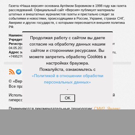
Газета «Наша версия» основана Артёмом Боровиком в 1998 году как газета
расследований. Официальный сайт «Версия» публикует материалы
штатных и внештатных журналистов газеты и пристально следит за
событиями и новостями, происходящими в России, Украине, странах СНГ,
Америке и других государств, с которыми пересекается внешняя политика
РФ.
Наименование:
Cетевое издание «Версия»
Продолжая работу с сайтом вы даете
Учредитель:
ООО «Версия»,
Главный редактор:
Горевой Р. Г.
согласие на обработку данных нашим
Регистрационный номер Роскомнадзора:
ЭЛ № ФС 77 - 72681 от
04.05.2018 г.
сайтом и сторонними ресурсами. Вы
Адрес электронной почты и телефон редакции:
versia@versia.ru,
можете запретить обработку Cookies в
+74952760348
настройках браузера.
Пожалуйста, ознакомьтесь с
«Политикой в отношении обработки
персональных данных»
© «Версия»
18+
Все права защищены
.
Использование материалов «Версии» без индексируемой
OK
гиперссылки запрещено
Применяются рекомендательные технологии:
СМИ2, Яндекс,
Инфокс
Политика конфиденциальности