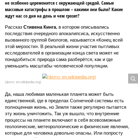
не особенно церемонится с окружающей средой. Самые
массовые катастрофы в прошлом – какими они были? Какие
ждут нас со дня на день и чем грозят?
Рассказ
Стивена Кинга
, в котором описывались
последствия очередного апокалипсиса, искусственно
вызванного группой биологов, называется «Конец всей
этой мерзости». В реальной жизни участия пытливых
исследователей в организации конца света может не
понадобиться: природа сама разберётся, как и где
уменьшить масштабы человеческой популяции.
(фото: en.wikipedia.org)
Да, наша любимая маленькая планета может быть
единственной, где в пределах Солнечной системы есть
полноценная жизнь, но Земля также регулярно пытается
эту жизнь уничтожить. Так уж вышло, что внутренние
процессы на планете включают в себя всевозможные
геологические, метеорологические и физические явления,
которые для человека довольно опасны. Или попросту