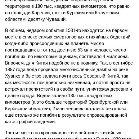
территорию в 180 тыс. квадратных километров, что равно
по площади Карелии, шести Курским или Калужским
областям, десятку Чуваший.
В общем, недаром события 1931-го находятся на первом
месте в списке самых смертоносных стихийных бедствий,
когда-либо происходивших на планете. Число
пострадавших в тот год достигло 53 млн человек, число
погибших, по некоторым оценкам, составило 4 миллиона.
Впрочем, для Китая подобное не в новинку. Так, в сентябре
1887 года вода прорвала многочисленные дамбы на реке
Хуанхэ и быстро залила почти весь Северный Китай, так
как местность там довольно низменная, и потоп просто не
встречал препятствий на своём пути, уничтожая деревни и
целые города. Водой залило 130 тыс. квадратных
километров (а это больше территорий Оренбургской или
Кировской областей), 2 млн человек остались без крова,
ещё столько же погибли в результате спровоцированной
катастрофой пандемии.
Третье место по кровожадности в рейтинге стихийных