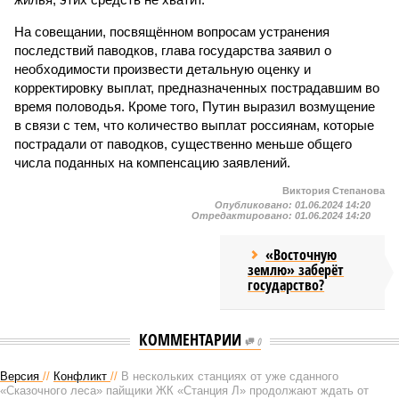
На совещании, посвящённом вопросам устранения
последствий паводков, глава государства заявил о
необходимости произвести детальную оценку и
корректировку выплат, предназначенных пострадавшим во
время половодья. Кроме того, Путин выразил возмущение
в связи с тем, что количество выплат россиянам, которые
пострадали от паводков, существенно меньше общего
числа поданных на компенсацию заявлений.
Виктория Степанова
Опубликовано:
01.06.2024 14:20
Отредактировано:
01.06.2024 14:20
«Восточную
землю» заберёт
государство?
КОММЕНТАРИИ
0
Версия
//
Конфликт
//
В нескольких станциях от уже сданного
«Сказочного леса» пайщики ЖК «Станция Л» продолжают ждать от