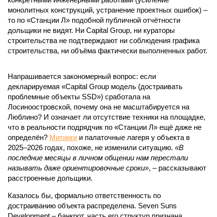
монолитных конструкций, устранение проектных ошибок) –
то по «Станции Л» подобной публичной отчётности
дольщики не видят. Ни Capital Group, ни кураторы
строительства не подтверждают ни соблюдения графика
строительства, ни объёма фактически выполненных работ.
Напрашивается закономерный вопрос: если
декларируемая «Capital Group модель (достраивать
проблемные объекты SSD») сработала на
Лосиноостровской, почему она не масштабируется на
Люблино? И означает ли отсутствие техники на площадке,
что в реальности подрядчик по «Станции Л» ещё даже не
определён?
Митинги
и палаточные лагеря у объекта в
2025–2026 годах, похоже, не изменили ситуацию.
«В
последние месяцы в личном общении нам перестали
называть даже ориентировочные сроки»
, – рассказывают
расстроенные дольщики.
Казалось бы, формально ответственность по
достраиванию объекта распределена. Seven Suns
Development – банкрот, часть его структур признана