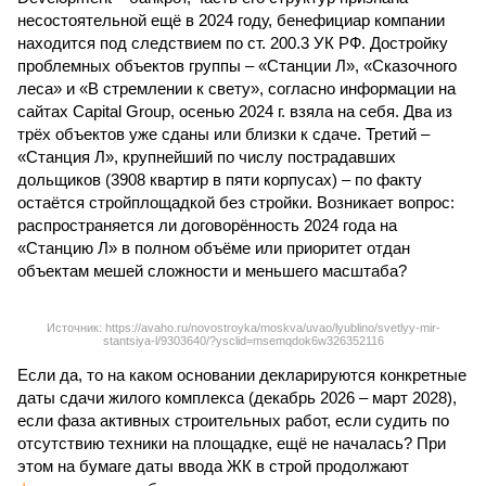
несостоятельной ещё в 2024 году, бенефициар компании
находится под следствием по ст. 200.3 УК РФ. Достройку
проблемных объектов группы – «Станции Л», «Сказочного
леса» и «В стремлении к свету», согласно информации на
сайтах Capital Group, осенью 2024 г. взяла на себя. Два из
трёх объектов уже сданы или близки к сдаче. Третий –
«Станция Л», крупнейший по числу пострадавших
дольщиков (3908 квартир в пяти корпусах) – по факту
остаётся стройплощадкой без стройки. Возникает вопрос:
распространяется ли договорённость 2024 года на
«Станцию Л» в полном объёме или приоритет отдан
объектам мешей сложности и меньшего масштаба?
Источник: https://avaho.ru/novostroyka/moskva/uvao/lyublino/svetlyy-mir-
stantsiya-l/9303640/?ysclid=msemqdok6w326352116
Если да, то на каком основании декларируются конкретные
даты сдачи жилого комплекса (декабрь 2026 – март 2028),
если фаза активных строительных работ, если судить по
отсутствию техники на площадке, ещё не началась? При
этом на бумаге даты ввода ЖК в строй продолжают