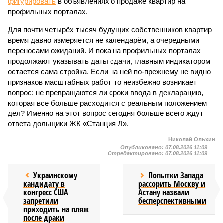
фигурировать
в объявлениях о продаже квартир на
профильных порталах.
Для почти четырёх тысяч будущих собственников квартир
время давно измеряется не календарём, а очередными
переносами ожиданий. И пока на профильных порталах
продолжают указывать даты сдачи, главным индикатором
остается сама стройка. Если на ней по-прежнему не видно
признаков масштабных работ, то неизбежно возникает
вопрос: не превращаются ли сроки ввода в декларацию,
которая все больше расходится с реальным положением
дел? Именно на этот вопрос сегодня больше всего ждут
ответа дольщики ЖК «Станция Л».
Николай Ольхин
Опубликовано:
07.08.2026 11:09
Отредактировано:
07.08.2026 11:09
Украинскому
Попытки Запада
кандидату в
рассорить Москву и
конгресс США
Астану назвали
запретили
бесперспективными
приходить на пляж
после драки