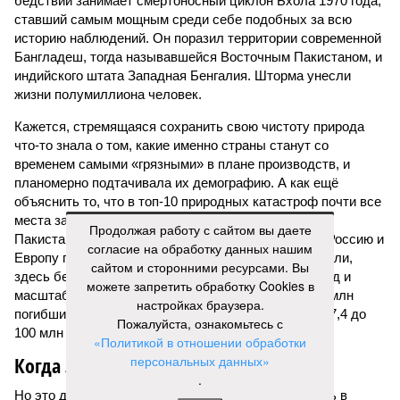
бедствий занимает смертоносный циклон Бхола 1970 года,
ставший самым мощным среди себе подобных за всю
историю наблюдений. Он поразил территории современной
Бангладеш, тогда называвшейся Восточным Пакистаном, и
индийского штата Западная Бенгалия. Шторма унесли
жизни полумиллиона человек.
Кажется, стремящаяся сохранить свою чистоту природа
что-то знала о том, какие именно страны станут со
временем самыми «грязными» в плане производств, и
планомерно подтачивала их демографию. А как ещё
объяснить то, что в топ-10 природных катастроф почти все
места занимают бедствия, разразившиеся в Индии,
Продолжая работу с сайтом вы даете
Пакистане, Бангладеш и Турции? Что характерно, Россию и
согласие на обработку данных нашим
Европу подобные катастрофы никогда не затрагивали,
сайтом и сторонними ресурсами. Вы
здесь беды были другими, включая массовый голод и
можете запретить обработку Cookies в
масштабные эпидемии вроде бубонной чумы (200 млн
настройках браузера.
погибших) или «испанки» (по разным оценкам, от 17,4 до
Пожалуйста, ознакомьтесь с
100 млн погибших во всём мире).
«Политикой в отношении обработки
Когда земля – дыбом
персональных данных»
.
Но это дела давно минувших дней. А что нам ждать в