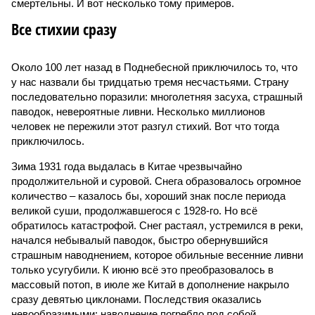
смертельны. И вот несколько тому примеров.
Все стихии сразу
Около 100 лет назад в Поднебесной приключилось то, что
у нас назвали бы тридцатью тремя несчастьями. Страну
последовательно поразили: многолетняя засуха, страшный
паводок, невероятные ливни. Несколько миллионов
человек не пережили этот разгул стихий. Вот что тогда
приключилось.
Зима 1931 года выдалась в Китае чрезвычайно
продолжительной и суровой. Снега образовалось огромное
количество – казалось бы, хороший знак после периода
великой суши, продолжавшегося с 1928-го. Но всё
обратилось катастрофой. Снег растаял, устремился в реки,
начался небывалый паводок, быстро обернувшийся
страшным наводнением, которое обильные весенние ливни
только усугубили. К июню всё это преобразовалось в
массовый потоп, в июле же Китай в дополнение накрыло
сразу девятью циклонами. Последствия оказались
невообразимыми: наводнение погребло под собой