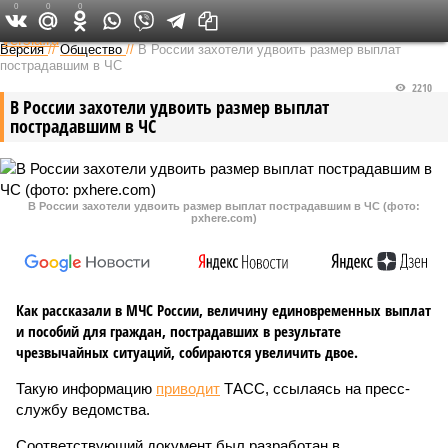
0
0
0
Федеральный выпуск
Версия
//
Общество
//
В России захотели удвоить размер выплат
пострадавшим в ЧС
2210
В России захотели удвоить размер выплат
пострадавшим в ЧС
В России захотели удвоить размер выплат пострадавшим в ЧС (фото:
pxhere.com)
Как рассказали в МЧС России, величину единовременных выплат
и пособий для граждан, пострадавших в результате
чрезвычайных ситуаций, собираются увеличить двое.
Такую информацию
приводит
ТАСС, ссылаясь на пресс-
службу ведомства.
Соответствующий документ был разработан в