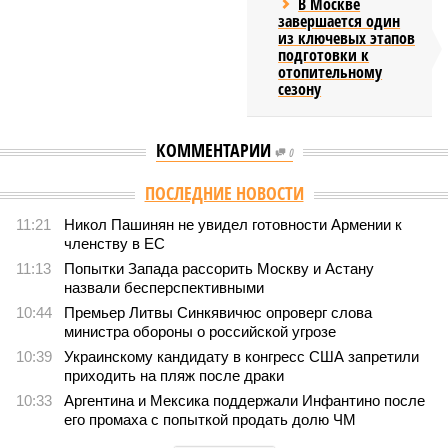
В Москве
завершается один
из ключевых этапов
подготовки к
отопительному
сезону
КОММЕНТАРИИ
0
ПОСЛЕДНИЕ НОВОСТИ
11:21
Никол Пашинян не увидел готовности Армении к
членству в ЕС
11:13
Попытки Запада рассорить Москву и Астану
назвали бесперспективными
10:44
Премьер Литвы Синкявичюс опроверг слова
министра обороны о российской угрозе
10:39
Украинскому кандидату в конгресс США запретили
приходить на пляж после драки
10:33
Аргентина и Мексика поддержали Инфантино после
его промаха с попыткой продать долю ЧМ