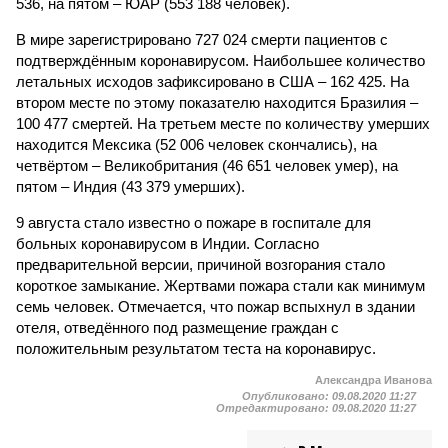
536, на пятом – ЮАР (553 188 человек).
В мире зарегистрировано 727 024 смерти пациентов с
подтверждённым коронавирусом. Наибольшее количество
летальных исходов зафиксировано в США – 162 425. На
втором месте по этому показателю находится Бразилия –
100 477 смертей. На третьем месте по количеству умерших
находится Мексика (52 006 человек скончались), на
четвёртом – Великобритания (46 651 человек умер), на
пятом – Индия (43 379 умерших).
9 августа стало известно о пожаре в госпитале для
больных коронавирусом в Индии. Согласно
предварительной версии, причиной возгорания стало
короткое замыкание. Жертвами пожара стали как минимум
семь человек. Отмечается, что пожар вспыхнул в здании
отеля, отведённого под размещение граждан с
положительным результатом теста на коронавирус.
Александра Иванова
Опубликовано:
09.08.2020 11:27
Отредактировано:
09.08.2020 11:27