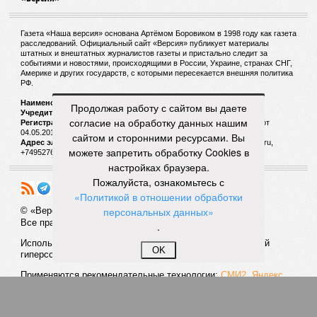
Газета «Наша версия» основана Артёмом Боровиком в 1998 году как газета
расследований. Официальный сайт «Версия» публикует материалы
штатных и внештатных журналистов газеты и пристально следит за
событиями и новостями, происходящими в России, Украине, странах СНГ,
Америке и других государств, с которыми пересекается внешняя политика
РФ.
Наименование:
Cетевое издание «Версия»
Продолжая работу с сайтом вы даете
Учредитель:
ООО «Версия»,
Главный редактор:
Горевой Р. Г.
согласие на обработку данных нашим
Регистрационный номер Роскомнадзора:
ЭЛ № ФС 77 - 72681 от
04.05.2018 г.
сайтом и сторонними ресурсами. Вы
Адрес электронной почты и телефон редакции:
versia@versia.ru,
можете запретить обработку Cookies в
+74952760348
настройках браузера.
Пожалуйста, ознакомьтесь с
«Политикой в отношении обработки
персональных данных»
© «Версия»
18+
Все права защищены
.
Использование материалов «Версии» без индексируемой
OK
гиперссылки запрещено
Применяются рекомендательные технологии:
СМИ2, Яндекс,
Инфокс
Политика конфиденциальности