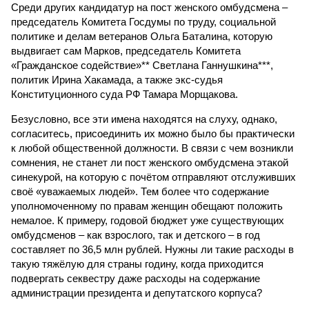
Среди других кандидатур на пост женского омбудсмена –
председатель Комитета Госдумы по труду, социальной
политике и делам ветеранов Ольга Баталина, которую
выдвигает сам Марков, председатель Комитета
«Гражданское содействие»** Светлана Ганнушкина***,
политик Ирина Хакамада, а также экс-судья
Конституционного суда РФ Тамара Морщакова.
Безусловно, все эти имена находятся на слуху, однако,
согласитесь, присоединить их можно было бы практически
к любой общественной должности. В связи с чем возникли
сомнения, не станет ли пост женского омбудсмена этакой
синекурой, на которую с почётом отправляют отслуживших
своё «уважаемых людей». Тем более что содержание
уполномоченному по правам женщин обещают положить
немалое. К примеру, годовой бюджет уже существующих
омбудсменов – как взрослого, так и детского – в год
составляет по 36,5 млн рублей. Нужны ли такие расходы в
такую тяжёлую для страны годину, когда приходится
подвергать секвестру даже расходы на содержание
администрации президента и депутатского корпуса?