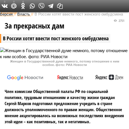
0
0
0
Федеральный выпуск
Версия
//
Власть
//
В России хотят ввести пост женского омбудсмена
2751
За прекрасных дам
В России хотят ввести пост женского омбудсмена
Женщин в Государственной думе немного, потому отношение к ним
особое. фото: РИА Новости
Член комиссии Общественной палаты РФ по социальной
политике, трудовым отношениям и качеству жизни граждан
Сергей Марков подготовил предложение учредить в стране
должность уполномоченного по правам женщин. Общественное
мнение акцентировалось на возможных последствиях внедрения
этой идеи – как позитивных, так и негативных.