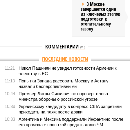
В Москве
завершается один
из ключевых этапов
подготовки к
отопительному
сезону
КОММЕНТАРИИ
0
ПОСЛЕДНИЕ НОВОСТИ
11:21
Никол Пашинян не увидел готовности Армении к
членству в ЕС
11:13
Попытки Запада рассорить Москву и Астану
назвали бесперспективными
10:44
Премьер Литвы Синкявичюс опроверг слова
министра обороны о российской угрозе
10:39
Украинскому кандидату в конгресс США запретили
приходить на пляж после драки
10:33
Аргентина и Мексика поддержали Инфантино после
его промаха с попыткой продать долю ЧМ