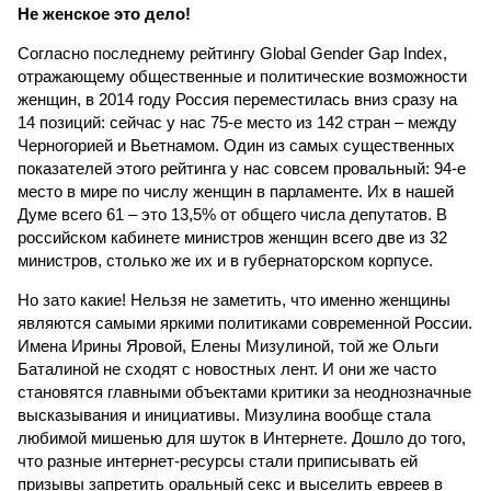
Не женское это дело!
Согласно последнему рейтингу Global Gender Gap Index,
отражающему общественные и политические возможности
женщин, в 2014 году Россия переместилась вниз сразу на
14 позиций: сейчас у нас 75-е место из 142 стран – между
Черногорией и Вьетнамом. Один из самых существенных
показателей этого рейтинга у нас совсем провальный: 94-е
место в мире по числу женщин в парламенте. Их в нашей
Думе всего 61 – это 13,5% от общего числа депутатов. В
российском кабинете министров женщин всего две из 32
министров, столько же их и в губернаторском корпусе.
Но зато какие! Нельзя не заметить, что именно женщины
являются самыми яркими политиками современной России.
Имена Ирины Яровой, Елены Мизулиной, той же Ольги
Баталиной не сходят с новостных лент. И они же часто
становятся главными объектами критики за неоднозначные
высказывания и инициативы. Мизулина вообще стала
любимой мишенью для шуток в Интернете. Дошло до того,
что разные интернет-ресурсы стали приписывать ей
призывы запретить оральный секс и выселить евреев в