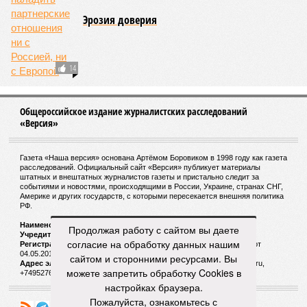
Эрозия доверия
14
Общероссийское издание журналистских расследований
«Версия»
Газета «Наша версия» основана Артёмом Боровиком в 1998 году как газета
расследований. Официальный сайт «Версия» публикует материалы
штатных и внештатных журналистов газеты и пристально следит за
событиями и новостями, происходящими в России, Украине, странах СНГ,
Америке и других государств, с которыми пересекается внешняя политика
РФ.
Наименование:
Cетевое издание «Версия»
Продолжая работу с сайтом вы даете
Учредитель:
ООО «Версия»,
Главный редактор:
Горевой Р. Г.
согласие на обработку данных нашим
Регистрационный номер Роскомнадзора:
ЭЛ № ФС 77 - 72681 от
04.05.2018 г.
сайтом и сторонними ресурсами. Вы
Адрес электронной почты и телефон редакции:
versia@versia.ru,
можете запретить обработку Cookies в
+74952760348
настройках браузера.
Пожалуйста, ознакомьтесь с