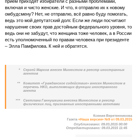
приём приходят избиратели с разными проблемами,
включая и чисто женские. И что, я отправлю их к новому
омбудсмену? Нет, не отправлю, всё равно буду помогать,
ведь это мой депутатский долг. Если же люди посчитают
нарушение своих прав достойным федерального уровня, то
ведь они не забудут, что женщина тоже человек, а в России
есть уполномоченный по правам человека при президенте
– Элла Памфилова. К ней и обратятся.
*
Сергей Марков внесен Минюстом в реестр иностранных
агентов
**
Комитет «Гражданское содействие» внесен Минюстом в
перечень НКО, выполняющих функции иностранного
агента
***
Светлана Ганнушкина внесена Минюстом в реестр
физических лиц, признанных иностранными агентами
Ксения Веретенникова
Газета
«Наша версия» №9 от 09.03.2015
Опубликовано:
09.03.2015 00:00
Отредактировано:
09.03.2015 11:45