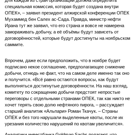
для каждой из стран организации должна определить
специальная комиссия, которая будет создана внутри
ОПЕК», – заявил президент алжирской конференции ОПЕК
Мухаммед бен Салех ас-Сада. Правда, министр нефти
Ирана тут же заявил, что его страна и вовсе не намерена
замораживать добычу, а её объёмы будут зависеть от
договорённостей, которые будут достигнуты на ноябрьском
саммите.
Впрочем, даже если предположить, что в ноябре будет
подписано некое соглашение, предполагающее снижение
добычи, отнюдь не факт, что на самом деле именно так оно
и получится. «Всё равно остаются вопросы, как будут
выполняться достигнутые договорённости. На наш взгляд,
комитету по сокращению добычи предстоят непростые
переговоры с отдельными странами ОПЕК, так как никто не
хочет терять свою долю нефтяного пирога, – рассуждает
старший аналитик «Альпари» Роман Ткачук. – Страны
ОПЕК и без того нарушали выделенные квоты, после их
урезания количество нарушений по квотам увеличится».
Аналитики инвестбанка Goldman Sachs полагают, что