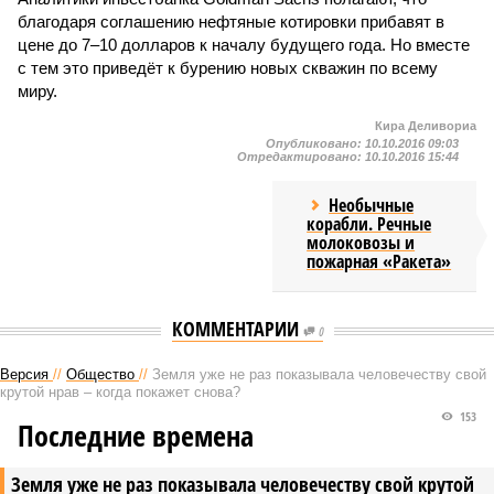
благодаря соглашению нефтяные котировки прибавят в
цене до 7–10 долларов к началу будущего года. Но вместе
с тем это приведёт к бурению новых скважин по всему
миру.
Кира Деливориа
Опубликовано:
10.10.2016 09:03
Отредактировано:
10.10.2016 15:44
Необычные
корабли. Речные
молоковозы и
пожарная «Ракета»
КОММЕНТАРИИ
0
Версия
//
Общество
//
Земля уже не раз показывала человечеству свой
крутой нрав – когда покажет снова?
153
Последние времена
Земля уже не раз показывала человечеству свой крутой