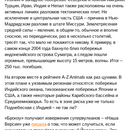
Турция, Иран, Индия и Непал также расположены на очень
активных линиях разломов тектонических плит. Не
исключение и центральная часть США – причина в Нью-
Мадридском разломе в штате Миссури. Землетрясения
средней силы – явление, в общем-то, обычное и вполне
сносное, но периодически, раз в несколько столетий,
трясёт так, что мало не покажется никому. К примеру, в
самом конце 2004 года бахнуло близ побережья
индонезийского острова Суматра, а следом пошли
огромные, превышающие высоту 15 метров, волны. Итог –
250 тыс. погибших.
На втором месте в рейтинге A-Z Animals как раз цунами. В
этом плане к уязвимым регионам относятся: побережье
Индийского океана, тихо­океанские побережья Японии и
США, а также некоторые районы Карибского бассейна и
Средиземноморья. То есть в зоне риска уже не только
Поднебесная с Индией – не так ли?
«Бронзу» получают извержения супервулканов – «Наша
Версия» уже
писала
о том, что может случиться, если