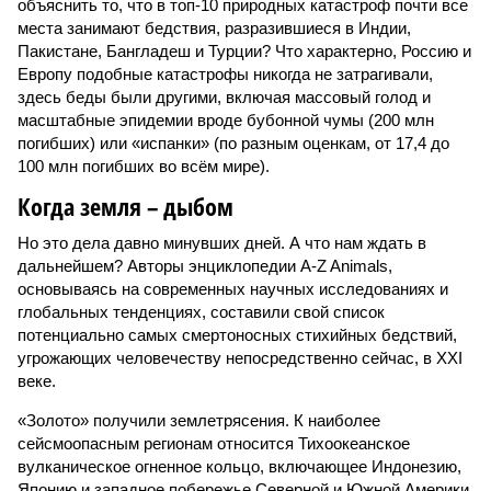
объяснить то, что в топ-10 природных катастроф почти все
места занимают бедствия, разразившиеся в Индии,
Пакистане, Бангладеш и Турции? Что характерно, Россию и
Европу подобные катастрофы никогда не затрагивали,
здесь беды были другими, включая массовый голод и
масштабные эпидемии вроде бубонной чумы (200 млн
погибших) или «испанки» (по разным оценкам, от 17,4 до
100 млн погибших во всём мире).
Когда земля – дыбом
Но это дела давно минувших дней. А что нам ждать в
дальнейшем? Авторы энциклопедии A-Z Animals,
основываясь на современных научных исследованиях и
глобальных тенденциях, составили свой список
потенциально самых смертоносных стихийных бедствий,
угрожающих человечеству непосредственно сейчас, в XXI
веке.
«Золото» получили землетрясения. К наиболее
сейсмоопасным регионам относится Тихоокеанское
вулканическое огненное кольцо, включающее Индонезию,
Японию и западное побережье Северной и Южной Америки.