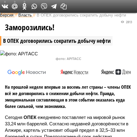
0
0
0
Федеральный выпуск
Версия
//
Власть
//
В ОПЕК договорились сократить добычу нефти
2813
Заморозились!
В ОПЕК договорились сократить добычу нефти
фото: AP/ТАСС
На прошлой неделе впервые за восемь лет страны – члены ОПЕК
всё же договорились о снижении добычи нефти. Правда,
эмоциональная составляющая в этом событии оказалась куда
более сильной, чем экономика.
Сегодня
ОПЕК
ежедневно поставляет на мировой рынок
33,24 млн баррелей. Согласно недавней договорённости в
Алжире, картель установит общий предел в 32,5–33 млн
баррелей в сутки. Предполагаемый срок действия