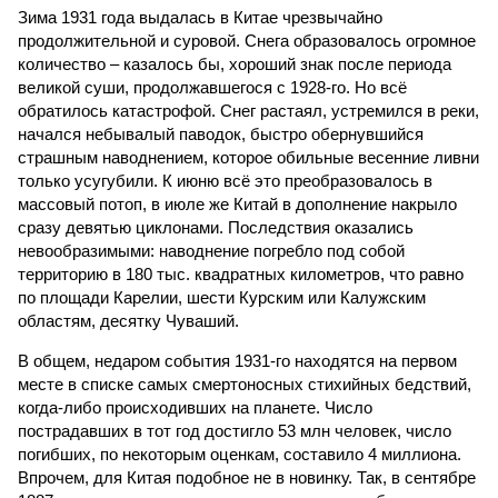
Зима 1931 года выдалась в Китае чрезвычайно
продолжительной и суровой. Снега образовалось огромное
количество – казалось бы, хороший знак после периода
великой суши, продолжавшегося с 1928-го. Но всё
обратилось катастрофой. Снег растаял, устремился в реки,
начался небывалый паводок, быстро обернувшийся
страшным наводнением, которое обильные весенние ливни
только усугубили. К июню всё это преобразовалось в
массовый потоп, в июле же Китай в дополнение накрыло
сразу девятью циклонами. Последствия оказались
невообразимыми: наводнение погребло под собой
территорию в 180 тыс. квадратных километров, что равно
по площади Карелии, шести Курским или Калужским
областям, десятку Чуваший.
В общем, недаром события 1931-го находятся на первом
месте в списке самых смертоносных стихийных бедствий,
когда-либо происходивших на планете. Число
пострадавших в тот год достигло 53 млн человек, число
погибших, по некоторым оценкам, составило 4 миллиона.
Впрочем, для Китая подобное не в новинку. Так, в сентябре