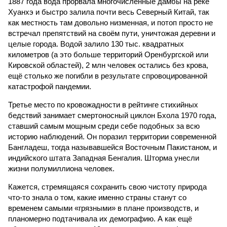
1887 года вода прорвала многочисленные дамбы на реке
Хуанхэ и быстро залила почти весь Северный Китай, так
как местность там довольно низменная, и потоп просто не
встречал препятствий на своём пути, уничтожая деревни и
целые города. Водой залило 130 тыс. квадратных
километров (а это больше территорий Оренбургской или
Кировской областей), 2 млн человек остались без крова,
ещё столько же погибли в результате спровоцированной
катастрофой пандемии.
Третье место по кровожадности в рейтинге стихийных
бедствий занимает смертоносный циклон Бхола 1970 года,
ставший самым мощным среди себе подобных за всю
историю наблюдений. Он поразил территории современной
Бангладеш, тогда называвшейся Восточным Пакистаном, и
индийского штата Западная Бенгалия. Шторма унесли
жизни полумиллиона человек.
Кажется, стремящаяся сохранить свою чистоту природа
что-то знала о том, какие именно страны станут со
временем самыми «грязными» в плане производств, и
планомерно подтачивала их демографию. А как ещё