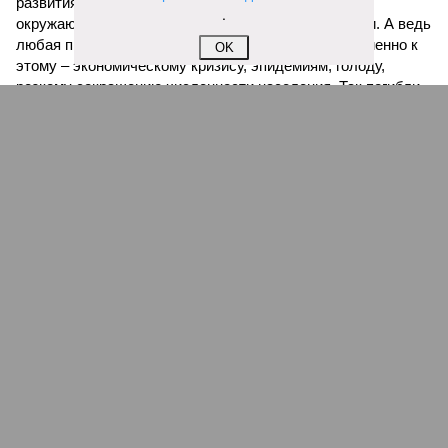
развития событий учёные называют деградацию
.
окружающей среды, истощение ресурсов и болезни. А ведь
любая природная катастрофа непременно ведёт именно к
OK
этому – экономическому кризису, эпидемиям, голоду,
резкому сокращению численности населения. Так погибли
цивилизации шумеров, майя, кхмеров – список не
исчерпывающий. Какая цивилизация будет следующей?
Илья Космач
Газета
«Наша версия» №29 от 03.08.2026
Опубликовано:
05.08.2026 13:00
Отредактировано:
05.08.2026 13:00
Возраст
Инфантино
бессмертия
отступил и объявил
об отказе ФИФА от
продажи доли прав
на чемпионат мира
КОММЕНТАРИИ
0
Новости smi2.ru
Версия
//
Общество
//
Мы могли бы жить сотни лет, но этого никогда не