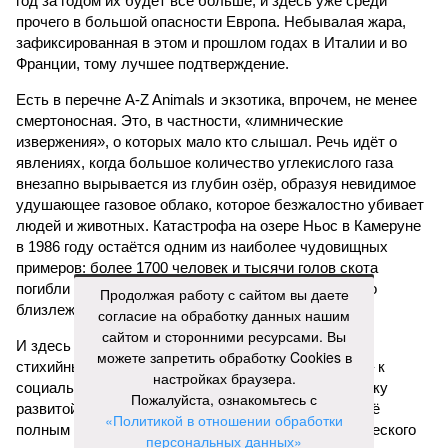
год за годом их будет всё больше, и здесь уже среди
прочего в большой опасности Европа. Небывалая жара,
зафиксированная в этом и прошлом годах в Италии и во
Франции, тому лучшее подтверждение.
Есть в перечне A-Z Animals и экзотика, впрочем, не менее
смертоносная. Это, в частности, «лимнические
извержения», о которых мало кто слышал. Речь идёт о
явлениях, когда большое количество углекислого газа
внезапно вырывается из глубин озёр, образуя невидимое
удушающее газовое облако, которое безжалостно убивает
людей и животных. Катастрофа на озере Ньос в Камеруне
в 1986 году остаётся одним из наиболее чудовищных
примеров: более 1700 человек и тысячи голов скота
погибли из-за внезапного выброса CO₂, накрывшего
Продолжая работу с сайтом вы даете
близлежащие деревни.
согласие на обработку данных нашим
сайтом и сторонними ресурсами. Вы
И здесь мы плавно подходим к тому, чем все эти
можете запретить обработку Cookies в
стихийные бедствия могут закончиться. А именно – к
настройках браузера.
социальному коллапсу, то есть фактическому упадку
Пожалуйста, ознакомьтесь с
развитой цивилизации, зачастую с последующим её
«Политикой в отношении обработки
полным уничтожением. Среди причин такого трагического
персональных данных»