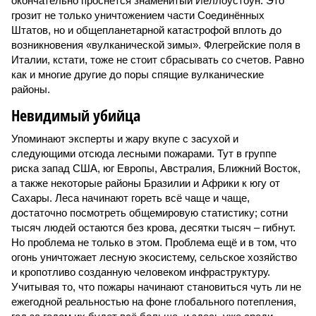
окончательно проснётся знаменитый Йеллоустоун. Это
грозит не только уничтожением части Соединённых
Штатов, но и общепланетарной катастрофой вплоть до
возникновения «вулканической зимы». Флегрейские поля в
Италии, кстати, тоже не стоит сбрасывать со счетов. Равно
как и многие другие до поры спящие вулканические
районы.
Невидимый убийца
Упоминают эксперты и жару вкупе с засухой и
следующими отсюда лесными пожарами. Тут в группе
риска запад США, юг Европы, Австралия, Ближний Восток,
а также некоторые районы Бразилии и Африки к югу от
Сахары. Леса начинают гореть всё чаще и чаще,
достаточно посмотреть общемировую статистику; сотни
тысяч людей остаются без крова, десятки тысяч – гибнут.
Но проблема не только в этом. Проблема ещё и в том, что
огонь уничтожает лесную экосистему, сельское хозяйство
и кропотливо созданную человеком инфраструктуру.
Учитывая то, что пожары начинают становиться чуть ли не
ежегодной реальностью на фоне глобального потепления,