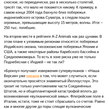
сносное, но периодически, раз в несколько столетий,
трясёт так, что мало не покажется никому. К примеру, в
самом конце 2004 года бахнуло близ побережья
индонезийского острова Суматра, а следом пошли
огромные, превышающие высоту 15 метров, волны. Итог –
250 тыс. погибших.
На втором месте в рейтинге A-Z Animals как раз цунами. В
этом плане к уязвимым регионам относятся: побережье
Индийского океана, тихо­океанские побережья Японии и
США, а также некоторые районы Карибского бассейна и
Средиземноморья. То есть в зоне риска уже не только
Поднебесная с Индией – не так ли?
«Бронзу» получают извержения супервулканов – «Наша
Версия» уже
писала
о том, что может случиться, если
окончательно проснётся знаменитый Йеллоустоун. Это
грозит не только уничтожением части Соединённых
Штатов, но и общепланетарной катастрофой вплоть до
возникновения «вулканической зимы». Флегрейские поля в
Италии, кстати, тоже не стоит сбрасывать со счетов. Равно
как и многие другие до поры спящие вулканические