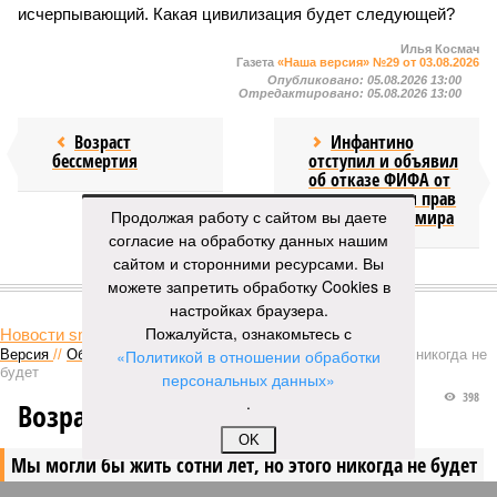
исчерпывающий. Какая цивилизация будет следующей?
Илья Космач
Газета
«Наша версия» №29 от 03.08.2026
Опубликовано:
05.08.2026 13:00
Отредактировано:
05.08.2026 13:00
Возраст
Инфантино
бессмертия
отступил и объявил
об отказе ФИФА от
продажи доли прав
Продолжая работу с сайтом вы даете
на чемпионат мира
согласие на обработку данных нашим
сайтом и сторонними ресурсами. Вы
КОММЕНТАРИИ
можете запретить обработку Cookies в
1
настройках браузера.
Пожалуйста, ознакомьтесь с
Новости smi2.ru
«Политикой в отношении обработки
Версия
//
Общество
//
Мы могли бы жить сотни лет, но этого никогда не
будет
персональных данных»
398
.
Возраст бессмертия
OK
Мы могли бы жить сотни лет, но этого никогда не будет