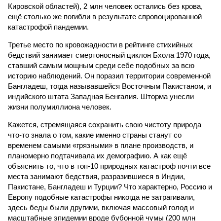
Кировской областей), 2 млн человек остались без крова,
ещё столько же погибли в результате спровоцированной
катастрофой пандемии.
Третье место по кровожадности в рейтинге стихийных
бедствий занимает смертоносный циклон Бхола 1970 года,
ставший самым мощным среди себе подобных за всю
историю наблюдений. Он поразил территории современной
Бангладеш, тогда называвшейся Восточным Пакистаном, и
индийского штата Западная Бенгалия. Шторма унесли
жизни полумиллиона человек.
Кажется, стремящаяся сохранить свою чистоту природа
что-то знала о том, какие именно страны станут со
временем самыми «грязными» в плане производств, и
планомерно подтачивала их демографию. А как ещё
объяснить то, что в топ-10 природных катастроф почти все
места занимают бедствия, разразившиеся в Индии,
Пакистане, Бангладеш и Турции? Что характерно, Россию и
Европу подобные катастрофы никогда не затрагивали,
здесь беды были другими, включая массовый голод и
масштабные эпидемии вроде бубонной чумы (200 млн