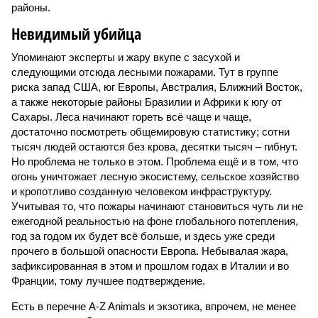
районы.
Невидимый убийца
Упоминают эксперты и жару вкупе с засухой и
следующими отсюда лесными пожарами. Тут в группе
риска запад США, юг Европы, Австралия, Ближний Восток,
а также некоторые районы Бразилии и Африки к югу от
Сахары. Леса начинают гореть всё чаще и чаще,
достаточно посмотреть общемировую статистику; сотни
тысяч людей остаются без крова, десятки тысяч – гибнут.
Но проблема не только в этом. Проблема ещё и в том, что
огонь уничтожает лесную экосистему, сельское хозяйство
и кропотливо созданную человеком инфраструктуру.
Учитывая то, что пожары начинают становиться чуть ли не
ежегодной реальностью на фоне глобального потепления,
год за годом их будет всё больше, и здесь уже среди
прочего в большой опасности Европа. Небывалая жара,
зафиксированная в этом и прошлом годах в Италии и во
Франции, тому лучшее подтверждение.
Есть в перечне A-Z Animals и экзотика, впрочем, не менее