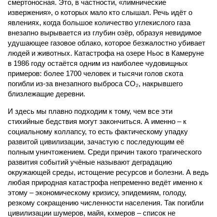
смертоносная. Это, в частности, «лимнические
извержения», о которых мало кто слышал. Речь идёт о
явлениях, когда большое количество углекислого газа
внезапно вырывается из глубин озёр, образуя невидимое
удушающее газовое облако, которое безжалостно убивает
людей и животных. Катастрофа на озере Ньос в Камеруне
в 1986 году остаётся одним из наиболее чудовищных
примеров: более 1700 человек и тысячи голов скота
погибли из-за внезапного выброса CO₂, накрывшего
близлежащие деревни.
И здесь мы плавно подходим к тому, чем все эти
стихийные бедствия могут закончиться. А именно – к
социальному коллапсу, то есть фактическому упадку
развитой цивилизации, зачастую с последующим её
полным уничтожением. Среди причин такого трагического
развития событий учёные называют деградацию
окружающей среды, истощение ресурсов и болезни. А ведь
любая природная катастрофа непременно ведёт именно к
этому – экономическому кризису, эпидемиям, голоду,
резкому сокращению численности населения. Так погибли
цивилизации шумеров, майя, кхмеров – список не