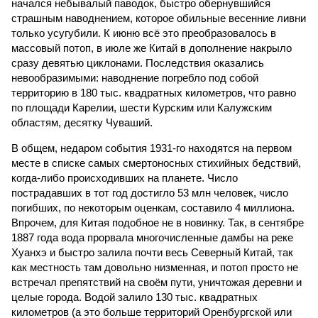
начался небывалый паводок, быстро обернувшийся
страшным наводнением, которое обильные весенние ливни
только усугубили. К июню всё это преобразовалось в
массовый потоп, в июле же Китай в дополнение накрыло
сразу девятью циклонами. Последствия оказались
невообразимыми: наводнение погребло под собой
территорию в 180 тыс. квадратных километров, что равно
по площади Карелии, шести Курским или Калужским
областям, десятку Чуваший.
В общем, недаром события 1931-го находятся на первом
месте в списке самых смертоносных стихийных бедствий,
когда-либо происходивших на планете. Число
пострадавших в тот год достигло 53 млн человек, число
погибших, по некоторым оценкам, составило 4 миллиона.
Впрочем, для Китая подобное не в новинку. Так, в сентябре
1887 года вода прорвала многочисленные дамбы на реке
Хуанхэ и быстро залила почти весь Северный Китай, так
как местность там довольно низменная, и потоп просто не
встречал препятствий на своём пути, уничтожая деревни и
целые города. Водой залило 130 тыс. квадратных
километров (а это больше территорий Оренбургской или