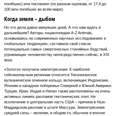
погибших) или «испанки» (по разным оценкам, от 17,4 до
100 млн погибших во всём мире).
Когда земля – дыбом
Но это дела давно минувших дней. А что нам ждать в
дальнейшем? Авторы энциклопедии A-Z Animals,
основываясь на современных научных исследованиях и
глобальных тенденциях, составили свой список
потенциально самых смертоносных стихийных бедствий,
угрожающих человечеству непосредственно сейчас, в XXI
веке.
«Золото» получили землетрясения. К наиболее
сейсмоопасным регионам относится Тихоокеанское
вулканическое огненное кольцо, включающее Индонезию,
Японию и западное побережье Северной и Южной Америки.
Турция, Иран, Индия и Непал также расположены на очень
активных линиях разломов тектонических плит. Не
исключение и центральная часть США – причина в Нью-
Мадридском разломе в штате Миссури. Землетрясения
средней силы – явление, в общем-то, обычное и вполне