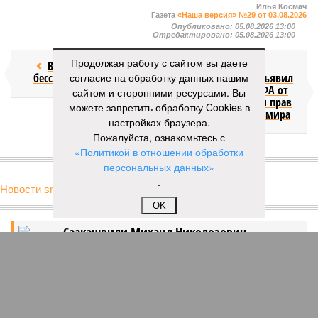
Илья Космач
Газета
«Наша версия» №29 от 03.08.2026
Опубликовано:
05.08.2026 13:00
Отредактировано:
05.08.2026 13:00
Продолжая работу с сайтом вы даете
Возраст
Инфантино
бессмертия
согласие на обработку данных нашим
отступил и объявил
об отказе ФИФА от
сайтом и сторонними ресурсами. Вы
продажи доли прав
можете запретить обработку Cookies в
на чемпионат мира
настройках браузера.
Пожалуйста, ознакомьтесь с
«Политикой в отношении обработки
КОММЕНТАРИИ
1
персональных данных»
.
Новости smi2.ru
Версия
//
Общество
//
Мы могли бы жить сотни лет, но этого никогда не
OK
будет
462
Возраст бессмертия
Мы могли бы жить сотни лет, но этого никогда не будет