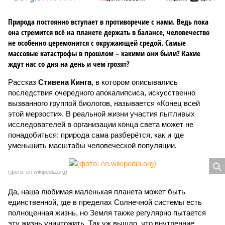
Природа постоянно вступает в противоречие с нами. Ведь пока
она стремится всё на планете держать в балансе, человечество
не особенно церемонится с окружающей средой. Самые
массовые катастрофы в прошлом – какими они были? Какие
ждут нас со дня на день и чем грозят?
Рассказ
Стивена Кинга
, в котором описывались
последствия очередного апокалипсиса, искусственно
вызванного группой биологов, называется «Конец всей
этой мерзости». В реальной жизни участия пытливых
исследователей в организации конца света может не
понадобиться: природа сама разберётся, как и где
уменьшить масштабы человеческой популяции.
(фото: en.wikipedia.org)
Да, наша любимая маленькая планета может быть
единственной, где в пределах Солнечной системы есть
полноценная жизнь, но Земля также регулярно пытается
эту жизнь уничтожить. Так уж вышло, что внутренние