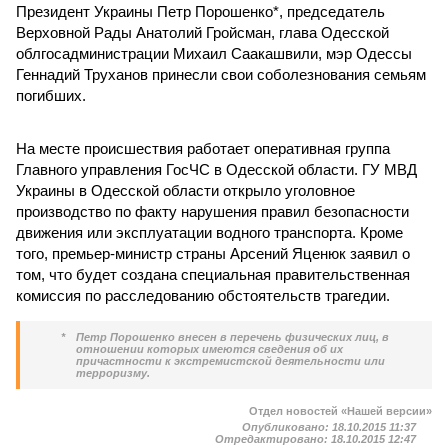
Президент Украины Петр Порошенко*, председатель
Верховной Рады Анатолий Гройсман, глава Одесской
облгосадминистрации Михаил Саакашвили, мэр Одессы
Геннадий Труханов принесли свои соболезнования семьям
погибших.
На месте происшествия работает оперативная группа
Главного управления ГосЧС в Одесской области. ГУ МВД
Украины в Одесской области открыло уголовное
производство по факту нарушения правил безопасности
движения или эксплуатации водного транспорта. Кроме
того, премьер-министр страны Арсений Яценюк заявил о
том, что будет создана специальная правительственная
комиссия по расследованию обстоятельств трагедии.
*
Петр Порошенко внесен в перечень физических лиц, в
отношении которых имеются сведения об их
причастности к экстремистской деятельности или
терроризму.
Отдел новостей «Нашей версии»
Опубликовано:
18.10.2015 11:37
Отредактировано:
18.10.2015 12:47