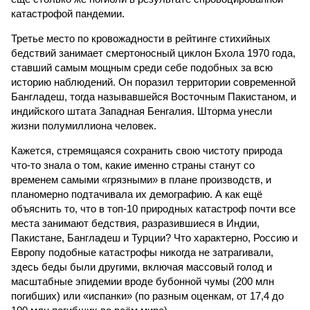
катастрофой пандемии.
Третье место по кровожадности в рейтинге стихийных
бедствий занимает смертоносный циклон Бхола 1970 года,
ставший самым мощным среди себе подобных за всю
историю наблюдений. Он поразил территории современной
Бангладеш, тогда называвшейся Восточным Пакистаном, и
индийского штата Западная Бенгалия. Шторма унесли
жизни полумиллиона человек.
Кажется, стремящаяся сохранить свою чистоту природа
что-то знала о том, какие именно страны станут со
временем самыми «грязными» в плане производств, и
планомерно подтачивала их демографию. А как ещё
объяснить то, что в топ-10 природных катастроф почти все
места занимают бедствия, разразившиеся в Индии,
Пакистане, Бангладеш и Турции? Что характерно, Россию и
Европу подобные катастрофы никогда не затрагивали,
здесь беды были другими, включая массовый голод и
масштабные эпидемии вроде бубонной чумы (200 млн
погибших) или «испанки» (по разным оценкам, от 17,4 до