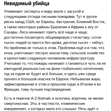
Невидимый убийца
Упоминают эксперты и жару вкупе с засухой и
следующими отсюда лесными пожарами. Тут в группе
риска запад США, юг Европы, Австралия, Ближний Восток,
а также некоторые районы Бразилии и Африки к югу от
Сахары. Леса начинают гореть всё чаще и чаще,
достаточно посмотреть общемировую статистику; сотни
тысяч людей остаются без крова, десятки тысяч – гибнут.
Но проблема не только в этом. Проблема ещё и в том, что
огонь уничтожает лесную экосистему, сельское хозяйство
и кропотливо созданную человеком инфраструктуру.
Учитывая то, что пожары начинают становиться чуть ли не
ежегодной реальностью на фоне глобального потепления,
год за годом их будет всё больше, и здесь уже среди
прочего в большой опасности Европа. Небывалая жара,
зафиксированная в этом и прошлом годах в Италии и во
Франции, тому лучшее подтверждение.
Есть в перечне A-Z Animals и экзотика, впрочем, не менее
смертоносная. Это, в частности, «лимнические
извержения», о которых мало кто слышал. Речь идёт о