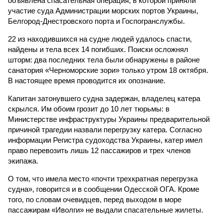
объявлена спасательная операция, в которой приняли
участие суда Администрации морских портов Украины,
Белгород-Днестровского порта и Госпогранслужбы.
22 из находившихся на судне людей удалось спасти,
найдены и тела всех 14 погибших. Поиски осложнял
шторм: два последних тела были обнаружены в районе
санатория «Черноморские зори» только утром 18 октября.
В настоящее время проводится их опознание.
Капитан затонувшего судна задержан, владелец катера
скрылся. Им обоим грозит до 10 лет тюрьмы: в
Министерстве инфраструктуры Украины предварительной
причиной трагедии назвали перегрузку катера. Согласно
информации Регистра судоходства Украины, катер имел
право перевозить лишь 12 пассажиров и трех членов
экипажа.
О том, что имела место «почти трехкратная перегрузка
судна», говорится и в сообщении Одесской ОГА. Кроме
того, по словам очевидцев, перед выходом в море
пассажирам «Иволги» не выдали спасательные жилеты.