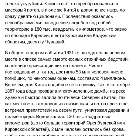
только усугубили. К июню всё это преобразовалось в
массовый потоп, в июле же Китай в дополнение накрыло
сразу девятью циклонами. Последствия оказались
невообразимыми: наводнение погребло под собой
территорию в 180 тыс. квадратных километров, что равно
по площади Карелии, шести Курским или Калужским
областям, десятку Чуваший.
В общем, недаром события 1931-го находятся на первом
месте в списке самых смертоносных стихийных бедствий,
когда-либо происходивших на планете. Число
пострадавших в тот год достигло 53 млн человек, число
погибших, по некоторым оценкам, составило 4 миллиона.
Впрочем, для Китая подобное не в новинку. Так, в сентябре
1887 года вода прорвала многочисленные дамбы на реке
Хуанхэ и быстро залила почти весь Северный Китай, так
как местность там довольно низменная, и потоп просто не
встречал препятствий на своём пути, уничтожая деревни и
целые города. Водой залило 130 тыс. квадратных
километров (а это больше территорий Оренбургской или
Кировской областей), 2 млн человек остались без крова,
ещё столько же погибли в результате спровоцированной