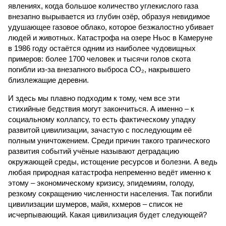
явлениях, когда большое количество углекислого газа
внезапно вырывается из глубин озёр, образуя невидимое
удушающее газовое облако, которое безжалостно убивает
людей и животных. Катастрофа на озере Ньос в Камеруне
в 1986 году остаётся одним из наиболее чудовищных
примеров: более 1700 человек и тысячи голов скота
погибли из-за внезапного выброса CO₂, накрывшего
близлежащие деревни.
И здесь мы плавно подходим к тому, чем все эти
стихийные бедствия могут закончиться. А именно – к
социальному коллапсу, то есть фактическому упадку
развитой цивилизации, зачастую с последующим её
полным уничтожением. Среди причин такого трагического
развития событий учёные называют деградацию
окружающей среды, истощение ресурсов и болезни. А ведь
любая природная катастрофа непременно ведёт именно к
этому – экономическому кризису, эпидемиям, голоду,
резкому сокращению численности населения. Так погибли
цивилизации шумеров, майя, кхмеров – список не
исчерпывающий. Какая цивилизация будет следующей?