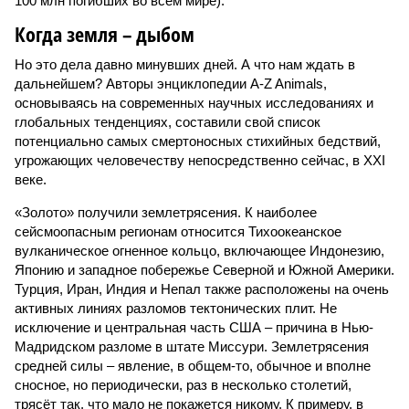
100 млн погибших во всём мире).
Когда земля – дыбом
Но это дела давно минувших дней. А что нам ждать в
дальнейшем? Авторы энциклопедии A-Z Animals,
основываясь на современных научных исследованиях и
глобальных тенденциях, составили свой список
потенциально самых смертоносных стихийных бедствий,
угрожающих человечеству непосредственно сейчас, в XXI
веке.
«Золото» получили землетрясения. К наиболее
сейсмоопасным регионам относится Тихоокеанское
вулканическое огненное кольцо, включающее Индонезию,
Японию и западное побережье Северной и Южной Америки.
Турция, Иран, Индия и Непал также расположены на очень
активных линиях разломов тектонических плит. Не
исключение и центральная часть США – причина в Нью-
Мадридском разломе в штате Миссури. Землетрясения
средней силы – явление, в общем-то, обычное и вполне
сносное, но периодически, раз в несколько столетий,
трясёт так, что мало не покажется никому. К примеру, в