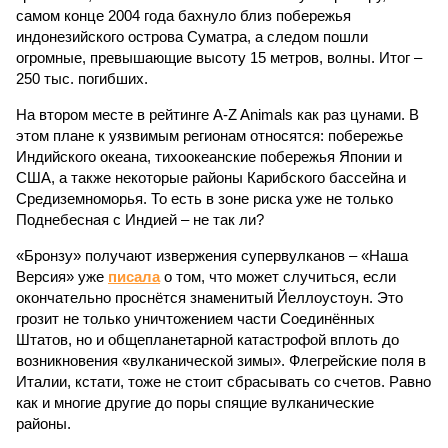
самом конце 2004 года бахнуло близ побережья
индонезийского острова Суматра, а следом пошли
огромные, превышающие высоту 15 метров, волны. Итог –
250 тыс. погибших.
На втором месте в рейтинге A-Z Animals как раз цунами. В
этом плане к уязвимым регионам относятся: побережье
Индийского океана, тихо­океанские побережья Японии и
США, а также некоторые районы Карибского бассейна и
Средиземноморья. То есть в зоне риска уже не только
Поднебесная с Индией – не так ли?
«Бронзу» получают извержения супервулканов – «Наша
Версия» уже
писала
о том, что может случиться, если
окончательно проснётся знаменитый Йеллоустоун. Это
грозит не только уничтожением части Соединённых
Штатов, но и общепланетарной катастрофой вплоть до
возникновения «вулканической зимы». Флегрейские поля в
Италии, кстати, тоже не стоит сбрасывать со счетов. Равно
как и многие другие до поры спящие вулканические
районы.