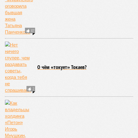
87
О чём «токует» Токаев?
2