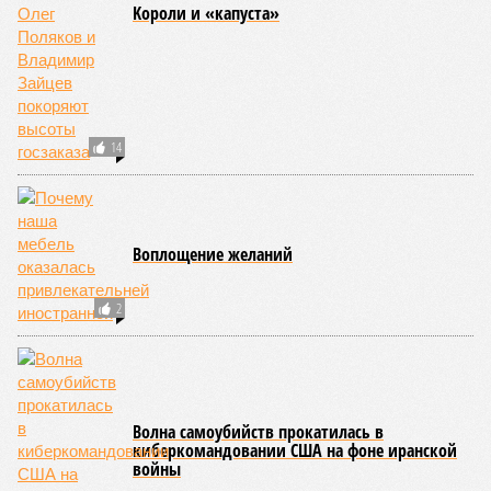
Kороли и «капуста»
14
Воплощение желаний
2
Волна самоубийств прокатилась в
киберкомандовании США на фоне иранской
войны