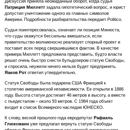
Дискуссия приняла неожиданный оборот, когда судья
Патриция Миллетт
задала гипотетический вопрос, и юрист
допустил уничтожение одного из главных символов
Америки. Подробности разбирательства передает Politico.
Судья поинтересовалась, означает ли позиция Минюста,
что суды окажутся бессильны вмешаться, если
правительство молниеносно реализует спорный проект и
поставит всех перед свершившимся фактом. В качестве
примера Миллетт предложила представить, будто власти
решат очень быстро снести бульдозером статую Свободы,
и спросила, неужели ничего нельзя будет предпринять.
Яаков Рот
ответил утвердительно.
Статуя Свободы была подарена США Францией к
столетию американской независимости. Ее открыли в 1886
году. Высота статуи достигает 46 метров в высоту, а вместе
с пьедесталом – около 93 метров. С 1984 года объект
входит в список Всемирного наследия ЮНЕСКО.
К слову, весной прошлого года евродепутат
Рафаэль
Глюксманн
уже предлагал вернуть статую Свободы
обратно Франции, мотивируя это утратой американцами