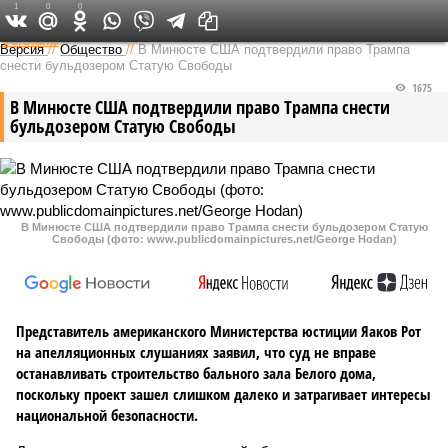
1
0
0
Федеральный выпуск
Версия
//
Общество
//
В Минюсте США подтвердили право Трампа
снести бульдозером Статую Свободы
1675
В Минюсте США подтвердили право Трампа снести
бульдозером Статую Свободы
В Минюсте США подтвердили право Трампа снести бульдозером Статую
Свободы (фото: www.publicdomainpictures.net/George Hodan)
Представитель американского Министерства юстиции Яаков Рот
на апелляционных слушаниях заявил, что суд не вправе
останавливать строительство бального зала Белого дома,
поскольку проект зашел слишком далеко и затрагивает интересы
национальной безопасности.