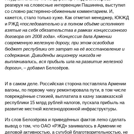
реагируя на словесные интервенции Пашиняна, выступил
со словно растерянно-обиженным комментарием. И,
кажется, стало только хуже. Как отметил менеджер, ЮКЖД
и РЖД
«последовательно и в полном объёме исполняют
взятые на себя обязательства в рамках концессионного
договора от 2008 года». «Концессия дала Армении
современную железную дорогу, при этом освободив
бюджет республики от затрат на её восстановление и
содержание. Дивиденды акционеру никогда не
выплачивались, вся прибыль шла на развитие железной
дороги»
, – добавил Белозёров.
И в самом деле. Российская сторона поставляла Армении
вагоны, по первому чиху ремонтировала пути, в том числе
повреждённые стихией, выплатила в казну закавказской
республики 15 млрд рублей налогов, пускала прибыль на
развитие местной железнодорожной инфраструктуры.
Из слов Белозёрова и приведённых фактов легко сделать
вывод о том, что ОАО «РЖД» занималось в Армении не
деловой активностью, а сугубой благотворительностью, не