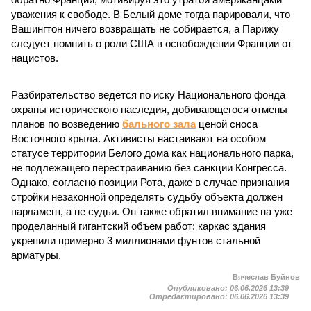
уважения к свободе. В Белый доме тогда парировали, что
Вашингтон ничего возвращать не собирается, а Парижу
следует помнить о роли США в освобождении Франции от
нацистов.
Разбирательство ведется по иску Национального фонда
охраны исторического наследия, добивающегося отмены
планов по возведению
бального зала
ценой сноса
Восточного крыла. Активисты настаивают на особом
статусе территории Белого дома как национального парка,
не подлежащего перестраиванию без санкции Конгресса.
Однако, согласно позиции Рота, даже в случае признания
стройки незаконной определять судьбу объекта должен
парламент, а не судьи. Он также обратил внимание на уже
проделанный гигантский объем работ: каркас здания
укрепили примерно 3 миллионами фунтов стальной
арматуры.
Вячеслав Буйнов
Опубликовано:
06.06.2026 13:39
Отредактировано:
06.06.2026 13:39