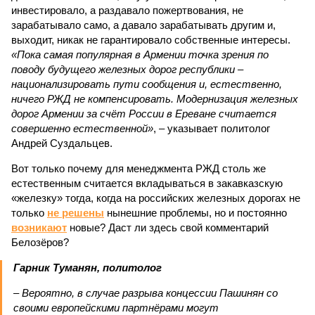
инвестировало, а раздавало пожертвования, не
зарабатывало само, а давало зарабатывать другим и,
выходит, никак не гарантировало собственные интересы.
«Пока самая популярная в Армении точка зрения по
поводу будущего железных дорог рес­публики –
национализировать пути сообщения и, естественно,
ничего РЖД не компенсировать. Модернизация железных
дорог Армении за счёт России в Ереване считается
совершенно естественной»
, – указывает политолог
Андрей Суздальцев.
Вот только почему для менеджмента РЖД столь же
естественным считается вкладываться в закавказскую
«железку» тогда, когда на российских железных дорогах не
только
не решены
нынешние проблемы, но и постоянно
возникают
новые? Даст ли здесь свой комментарий
Белозёров?
Гарник Туманян, политолог
– Вероятно, в случае разрыва концессии Пашинян со
своими европейскими партнёрами могут