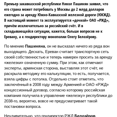
Премьер закавказской республики Никол Пашинян заявил, что
его страна может потребовать у Москвы до 2 млрд долларов
ежегодно за аренду Южно-Кавказской железной дороги (ЮКЖД).
В настоящий момент та эксплуатируется «дочкой» ОАО «РЖД»,
причём исключительно за российский счёт. И в
складывающейся ситуации, кажется, больше вопросов не к
Еревану, а к гендиректору монополии Олегу Белозёрову.
По мнению
Пашиняна
, он не высказал ничего из ряда вон
выходящего. Дескать, Ереван считает транспортную сеть
своей собственностью и теперь намерен просить за аренду
«железки» означенную сумму. При этом, как отмечают
эксперты, армянская сторона, выставляя этот счёт, не
раскрыла методику его калькуляции, то есть, получается,
взяла цифры с потолка. Отдельно стоит отметить, что
заключённый в 2008 году между Арменией и ОАО «РЖД»
концессионный договор, согласно которому российская
компания получила в управление «железку» республики до
2038-го, вероятно, вовсе не предусматривает такой
постановки вопроса.
Неудивительно, что гендиректор РЖД
Белозёров
,