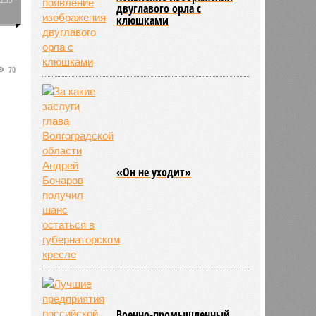
двуглавого орла с
0
клюшками
70
«Он не уходит»
Военно-промышленный