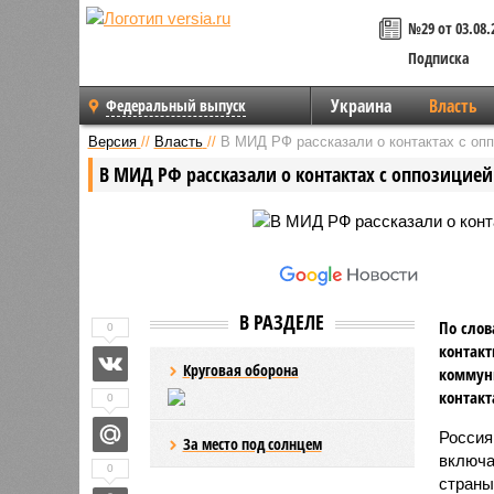
№29 от 03.08.
Подписка
Украина
Власть
Федеральный выпуск
Версия
//
Власть
//
В МИД РФ рассказали о контактах с оп
В МИД РФ рассказали о контактах с оппозицие
В РАЗДЕЛЕ
По слов
0
контакт
Круговая оборона
коммуни
контакт
0
Россия
За место под солнцем
включа
0
стран