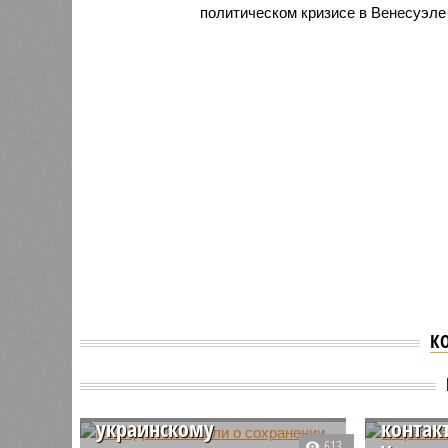
политическом кризисе в Венесуэле
К
В МИД РФ заявили о
В Крем
сохранении плотного
проко
контакта с Китаем по
заявле
украинскому
контакт
613