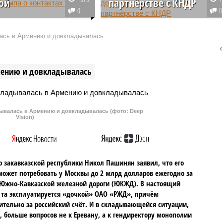
ой
партнёрстве с КНДР
0
итель Кремля Дмитрий
Вступивший 4 декабря в силу
треагировал на
договор о стратегическом
ась в Армению и довкладывалась
ание американского
партнёрстве, заключённый РФ и
ональда Трампа о
КНДР, будет стимулировать
ованных контактах с
развитие двустороннего
мению и довкладывалась
 РФ и Украины.
сотрудничества между Москвой
и Пхеньяном.
валась в Армению и довкладывалась (фото: Deep
Vision)
 закавказской республики Никол Пашинян заявил, что его
может потребовать у Москвы до 2 млрд долларов ежегодно за
Южно-Кавказской железной дороги (ЮКЖД). В настоящий
та эксплуатируется «дочкой» ОАО «РЖД», причём
тельно за российский счёт. И в складывающейся ситуации,
, больше вопросов не к Еревану, а к гендиректору монополии