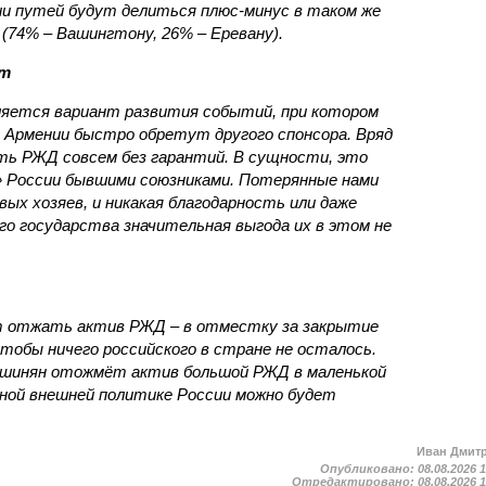
ии путей будут делиться плюс-минус в таком же
(74% – Вашингтону, 26% – Еревану).
ст
яется вариант развития событий, при котором
 Армении быстро обретут другого спонсора. Вряд
ть РЖД совсем без гарантий. В сущности, это
в» России бывшими союзниками. Потерянные нами
х хозяев, и никакая благодарность или даже
о государства значительная выгода их в этом не
т отжать актив РЖД – в отместку за закрытие
чтобы ничего российского в стране не осталось.
ашинян отожмёт актив большой РЖД в маленькой
вной внешней политике России можно будет
Иван Дмит
Опубликовано:
08.08.2026 
Отредактировано:
08.08.2026 