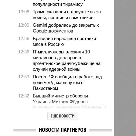
популярности тирамису
13:08
Трамп оказался в ловушке из-за
войны, пошлин и памятников
13:00
Gemini добралась до закрытых
Google-документов
12:56
Бразилия нарастила поставки
мяса в Россию
12:36
IT-миллионеры вложили 10
миллионов долларов в
аргентинское ранчо-убежище на
случай ядерной войны
12:33
Посол РФ сообщил о работе над
новым ж/д маршрутом с
Пакистаном
12:32
Бывший министр обороны
Украины Михаил Фёдоров
выдвинул Зеленскому 12-дневный
ультиматум
ЕЩЕ НОВОСТИ
12:18
Удары США лишь замедлили
ядерную программу Ирана
НОВОСТИ ПАРТНЕРОВ
12:07
Решивший сделать эвтаназию