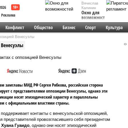
Вячеслав
2026
Калинин
Окно для
Реклама
возможностей
Конфликт
Общество
Бизнес
Спорт
Культура
позицией Венесуэлы
й Венесуэлы
ам замглавы МИД РФ Сергея Рябкова, российская сторона
ирует с представителями оппозиции Венесуэлы, однако эти
кации носят эпизодический характер и параллельны
ам с официальными властями страны.
 поддерживает контакты с венесуэльской оппозицией,
я представителей провозгласившего себя президентом
ы
Хуана Гуаидо
, однако они носят эпизодический