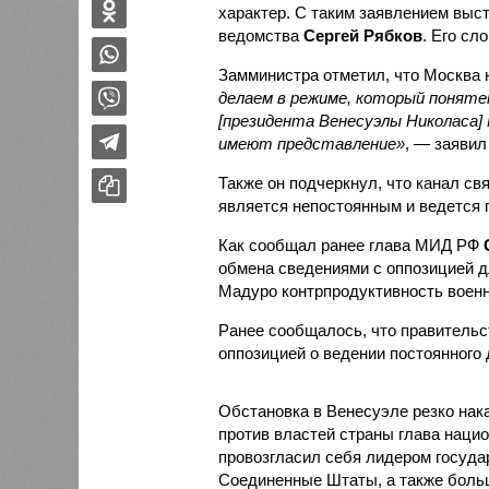
характер. С таким заявлением выс
ведомства
Сергей Рябков
. Его сл
Замминистра отметил, что Москва н
делаем в режиме, который поняте
[президента Венесуэлы Николаса] 
имеют представление»
, — заявил
Также он подчеркнул, что канал св
является непостоянным и ведется
Как сообщал ранее глава МИД РФ
обмена сведениями с оппозицией дл
Мадуро контрпродуктивность военн
Ранее сообщалось, что правительс
оппозицией о ведении постоянного 
Обстановка в Венесуэле резко нака
против властей страны глава наци
провозгласил себя лидером государ
Соединенные Штаты, а также больш