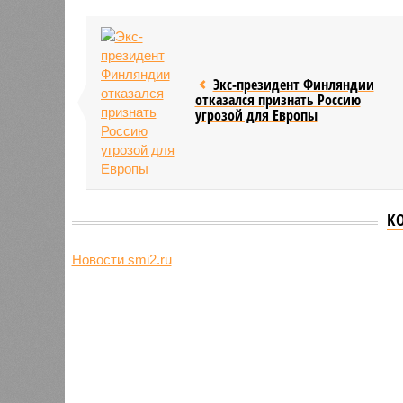
Экс-президент Финляндии
отказался признать Россию
угрозой для Европы
К
Новости smi2.ru
Версия
//
Конфликт
//
В нескольких станциях от уже сданн
компании Capital Group начала реальной достройки
«Станция ожидания» для доль
В нескольких станциях от уже сданного «Сказо
продолжают ждать от компании Capital Group 