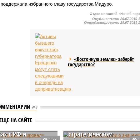
 поддержала избранного главу государства Мадуро.
Отдел новостей «Нашей вер
Опубликовано:
29.07.2019 
Отредактировано:
29.07.2019 
«Восточную землю» заберёт
государство?
ОММЕНТАРИИ
0
ле
мментировали
В МИД РФ рассказали о
ЕЩЕ НА САЙТЕ
ния Трампа о
значении договора о
ах с РФ и
стратегическом
1673