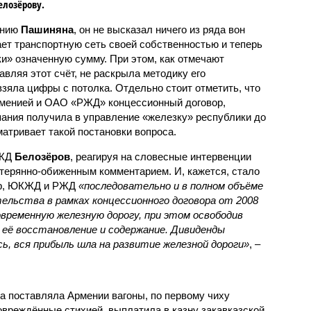
елозёрову.
ению
Пашиняна
, он не высказал ничего из ряда вон
ает транспортную сеть своей собственностью и теперь
и» означенную сумму. При этом, как отмечают
авляя этот счёт, не раскрыла методику его
 взяла цифры с потолка. Отдельно стоит отметить, что
рменией и ОАО «РЖД» концессионный договор,
пания получила в управление «железку» республики до
матривает такой постановки вопроса.
РЖД
Белозёров
, реагируя на словесные интервенции
терянно-обиженным комментарием. И, кажется, стало
жер, ЮКЖД и РЖД
«последовательно и в полном объёме
ельства в рамках концессионного договора от 2008
овременную железную дорогу, при этом освободив
её восстановление и содержание. Дивиденды
сь, вся прибыль шла на развитие железной дороги»
, –
а поставляла Армении вагоны, по первому чиху
овреждённые стихией, выплатила в казну закавказской