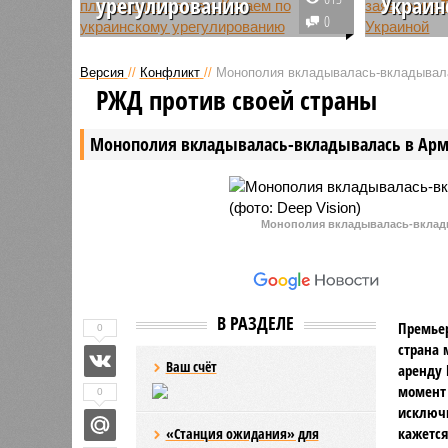
урегулированию
Украин
0
Российская Федерация и
Представ
Китайская Народная Республика
Песков о
Версия
//
Конфликт
//
Монополия вкладывалась-вкладывал
не прерывают плотного диалога
высказыв
РЖД против своей страны
по всему комплексу вопросов,
лидера Д
касающихся урегулирования
запланир
Монополия вкладывалась-вкладывалась в Ар
украинского конфликта.
властями
Монополия вкладывалась-вклады
В РАЗДЕЛЕ
Премьер
0
страна 
Ваш счёт
аренду 
момент 
0
исключи
кажется
«Станция ожидания» для