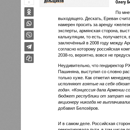
дольщиков
Олегу Б
0
По мн
выходящего. Дескать, Ереван счит
намерен просить за аренду «железк
эксперты, армянская сторона, выст
калькуляции, то есть, получается,
заключённый в 2008 году между А
согласно которому российская ком
2038-го, вероятно, вовсе не предус
Неудивительно, что гендиректор 
Пашиняна, выступил со словно рас
только хуже. Как отметил менед
исполняют взятые на себя обязат
года». «Концессия дала Армении с
бюджет республики от затрат на 
акционеру никогда не выплачивали
добавил Белозёров.
И в самом деле. Российская сторон
ремонтировала пути, в том числе п