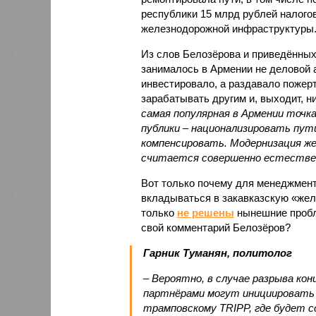
республики 15 млрд рублей налогов
железнодорожной инфраструктуры
Из слов Белозёрова и приведённых
занималось в Армении не деловой а
инвестировало, а раздавало пожерт
зарабатывать другим и, выходит, н
самая популярная в Армении точка
публики – национализировать пут
компенсировать. Модернизация же
считается совершенно естестве
Вот только почему для менеджмен
вкладываться в закавказскую «желе
только
не решены
нынешние пробл
свой комментарий Белозёров?
Гарник Туманян, политолог
– Вероятно, в случае разрыва ко
партнёрами могут инициировать 
трамповскому TRIPP, где будет с