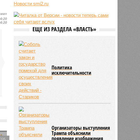
Новости smi2.ru
блогер передумал из-за реакции
подписчиков
сии»
11:43
Итальянские аграрии забили
14:20
14:20
тревогу из-за засухи
ЕЩЕ ИЗ РАЗДЕЛА «ВЛАСТЬ»
Политика
исключительности
Организаторы выступления
Трампа объяснили
появление изображения
1235