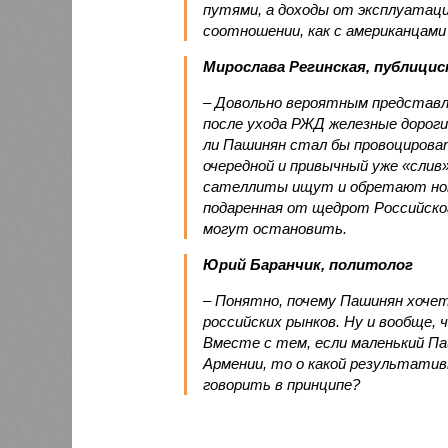
путями, а доходы от эксплуатац
соотношении, как с американцами 
Мирослава Регинская, публици
– Довольно вероятным представл
после ухода РЖД железные дороги
ли Пашинян стал бы провоцирова
очередной и привычный уже «сли
сателлиты ищут и обретают новы
подаренная от щедрот Российског
могут остановить.
Юрий Баранчик, политолог
– Понятно, почему Пашинян хоче
российских рынков. Ну и вообще, 
Вместе с тем, если маленький П
Армении, то о какой результати
говорить в принципе?