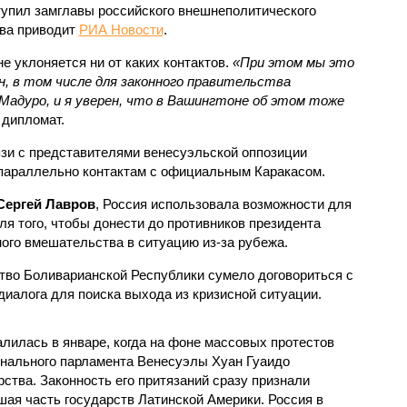
тупил замглавы российского внешнеполитического
ова приводит
РИА Новости
.
е уклоняется ни от каких контактов.
«При этом мы это
н, в том числе для законного правительства
Мадуро, и я уверен, что в Вашингтоне об этом тоже
 дипломат.
язи с представителями венесуэльской оппозиции
 параллельно контактам с официальным Каракасом.
Сергей Лавров
, Россия использовала возможности для
я того, чтобы донести до противников президента
ого вмешательства в ситуацию из-за рубежа.
тво Боливарианской Республики сумело договориться с
диалога для поиска выхода из кризисной ситуации.
лилась в январе, когда на фоне массовых протестов
онального парламента Венесуэлы Хуан Гуаидо
ства. Законность его притязаний сразу признали
ая часть государств Латинской Америки. Россия в