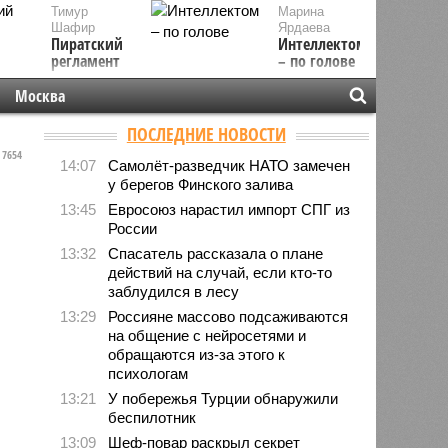
Тимур
Марина
Шафир
Ярдаева
Пиратский
Интеллектом
регламент
– по голове
Москва
ПОСЛЕДНИЕ НОВОСТИ
7654
14:07
Самолёт-разведчик НАТО замечен
у берегов Финского залива
13:45
Евросоюз нарастил импорт СПГ из
России
13:32
Спасатель рассказала о плане
действий на случай, если кто-то
заблудился в лесу
13:29
Россияне массово подсаживаются
на общение с нейросетями и
обращаются из-за этого к
психологам
13:21
У побережья Турции обнаружили
беспилотник
13:09
Шеф-повар раскрыл секрет