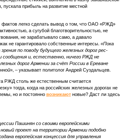
, пускала прибыль на развитие местной
.
 фактов легко сделать вывод о том, что ОАО «РЖД»
ктивностью, а сугубой благотворительностью, не
вования, не зарабатывало само, а давало
икак не гарантировало собственные интересы.
«Пока
 зрения по поводу будущего железных дорог рес­
и сообщения и, естественно, ничего РЖД не
лезных дорог Армении за счёт России в Ереване
нной»
, – указывает политолог Андрей Суздальцев.
та РЖД столь же естественным считается
зку» тогда, когда на российских железных дорогах не
емы, но и постоянно
возникают
новые? Даст ли здесь
нцессии Пашинян со своими европейскими
новый проект на территории Армении подобно
оздана европейская концессия для управления