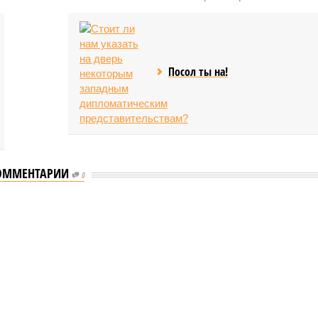
Посол ты на!
ОММЕНТАРИИ
0
ого «Сказочного леса» пайщики ЖК «Станция Л» продолжают ждать от
щиков
чного леса» пайщики ЖК «Станция Л»
начала реальной достройки