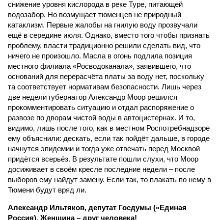
снижение уровня кислорода в реке Туре, питающей
водозабор. Но возмущает тюменцев не природный
катаклизм. Первые жалобы на гнилую воду прозвучали
ещё в середине июля. Однако, вместо того чтобы признать
проблему, власти традиционно решили сделать вид, что
ничего не произошло. Масла в огонь подлила позиция
местного филиала «Росводоканала», заявившего, что
оснований для перерасчёта платы за воду нет, поскольку
та соответствует нормативам безопасности. Лишь через
две недели губернатор Александр Моор решился
прокомментировать ситуацию и отдал распоряжение о
развозе по дворам чистой воды в автоцистернах. И то,
видимо, лишь после того, как в местном Роспотребнадзоре
ему объяснили: дескать, если так пойдёт дальше, в городе
начнутся эпидемии и тогда уже отвечать перед Москвой
придётся всерьёз. В результате пошли слухи, что Моор
досиживает в своём кресле последние недели – после
выборов ему найдут замену. Если так, то плакать по нему в
Тюмени будут вряд ли.
Александр Ильтяков, депутат Госдумы («Единая
Россия). Женщина – друг человека!