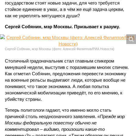
государством стоят новые задачи, для чего требуется
стойкое единение в умах, а в чём же ещё задача церкви,
как не укреплять мятущиеся души?
Сергей Собянин, мэр Москвы. Призывает к разуму.
Сергей Собянин, мэр Москвы (фото: Алексей Филиппов/РИА Новости)
Столичный градоначальник стал главным спикером
минувшей недели, выступив с поразившим многих спичем.
Как отметил Собянин, предложения перевести экономику
на военные рельсы выдвигают люди, которые вообще не
понимают, что такое экономика. А любая попытка
экономической мобилизации приведёт, по его мнению, к
убийству страны.
Теперь политологи гадают, что именно могло стать
причиной столь неоднозначного заявления.
«Прежде мэр
Москвы федеральную повестку обычно не
комментировал – видимо, произошли какие-то
перемены?»
– полагают одни.
«Таким образом он решил