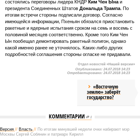
состоялись переговоры лидера КНДР
Ким Чен Ына
и
президента Соединенных Штатов
Дональда Трампа
. По
итогам встречи стороны подписали договор. Согласно
имеющейся информации, Пхеньян обязался приостановить
ракетные и ядерные испытания сроком на семь и восемь с
половиной месяцев соответственно. Кроме того Ким Чен
Ын пообещал демонтировать ракетный полигон, однако
какой именно ранее не уточнялось. Каких-либо других
подробностей соглашения стороны огласке не придавали.
Отдел новостей «Нашей версии»
Опубликовано:
24.07.2018 14:23
Отредактировано:
24.07.2018 14:23
«Восточную
землю» заберёт
государство?
КОММЕНТАРИИ
0
Версия
//
Власть
//
По итогам минувшей недели очки набирают мэр
Москвы Сергей Собянин и патриарх Кирилл