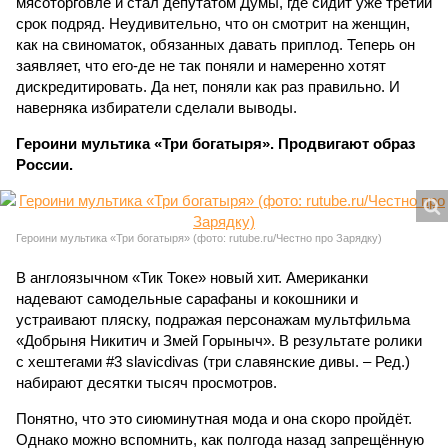
мясоторговле и стал депутатом Думы, где сидит уже третий
срок подряд. Неудивительно, что он смотрит на женщин,
как на свиноматок, обязанных давать приплод. Теперь он
заявляет, что его-де не так поняли и намеренно хотят
дискредитировать. Да нет, поняли как раз правильно. И
наверняка избиратели сделали выводы.
Героини мультика «Три богатыря». Продвигают образ
России.
Героини мультика «Три богатыря» (фото: rutube.ru/Честно про Зарядку)
В англоязычном «Тик Токе» новый хит. Американки
надевают самодельные сарафаны и кокошники и
устраивают пляску, подражая персонажам мультфильма
«Добрыня Никитич и Змей Горыныч». В результате ролики
с хештегами #3 slavicdivas (три славянские дивы. – Ред.)
набирают десятки тысяч просмотров.
Понятно, что это сиюминутная мода и она скоро пройдёт.
Однако можно вспомнить, как полгода назад запрещённую