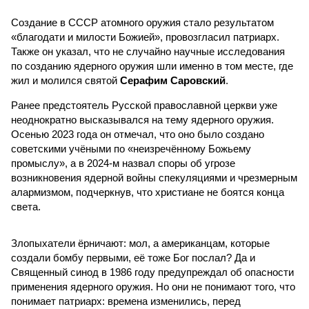
Создание в СССР атомного оружия стало результатом
«благодати и милости Божией», провозгласил патриарх.
Также он указал, что не случайно научные исследования
по созданию ядерного оружия шли именно в том месте, где
жил и молился святой
Серафим Саровский
.
Ранее предстоятель Русской православной церкви уже
неоднократно высказывался на тему ядерного оружия.
Осенью 2023 года он отмечал, что оно было создано
советскими учёными по «неизречённому Божьему
промыслу», а в 2024-м назвал споры об угрозе
возникновения ядерной войны спекуляциями и чрезмерным
алармизмом, подчеркнув, что христиане не боятся конца
света.
Злопыхатели ёрничают: мол, а американцам, которые
создали бомбу первыми, её тоже Бог послал? Да и
Священный синод в 1986 году предупреждал об опасности
применения ядерного оружия. Но они не понимают того, что
понимает патриарх: времена изменились, перед