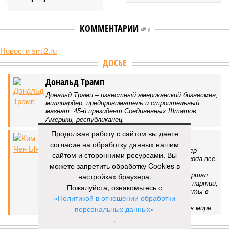
КОММЕНТАРИИ
0
Новости smi2.ru
ДОСЬЕ
Дональд Трамп
Дональд Трамп – известный американский бизнесмен,
миллиардер, предприниматель и строительный
магнат. 45-й президент Соединенных Штатов
Америки, республиканец.
Продолжая работу с сайтом вы даете
Ким Чен Ын
согласие на обработку данных нашим
Политический северокорейский деятель, лидер
сайтом и сторонними ресурсами. Вы
партии, армии и народа, занимающий с 2011 года все
можете запретить обработку Cookies в
высшие государственные (председатель ГК
Обороны, Верховный Главнокомандующий, маршал
настройках браузера.
КНДР) и партийные (Председатель Трудовой партии,
Пожалуйста, ознакомьтесь с
депутат Верховного народного собрания) посты в
«Политикой в отношении обработки
стране. Также Ким Чен Ын является самым
персональных данных»
молодым действующим главой государства в мире.
.
ПОСЛЕДНИЕ НОВОСТИ