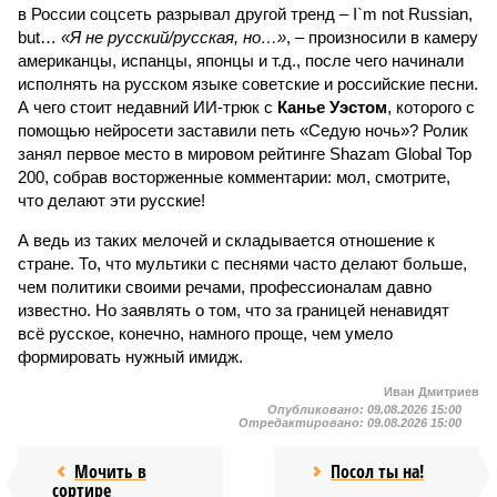
в России соцсеть разрывал другой тренд – I`m not Russian,
but…
«Я не русский/русская, но…»
, – произносили в камеру
американцы, испанцы, японцы и т.д., после чего начинали
исполнять на русском языке советские и российские песни.
А чего стоит недавний ИИ-трюк с
Канье Уэстом
, которого с
помощью нейросети заставили петь «Седую ночь»? Ролик
занял первое место в мировом рейтинге Shazam Global Top
200, собрав восторженные комментарии: мол, смотрите,
что делают эти русские!
А ведь из таких мелочей и складывается отношение к
стране. То, что мультики с песнями часто делают больше,
чем политики своими речами, профессионалам давно
известно. Но заявлять о том, что за границей ненавидят
всё русское, конечно, намного проще, чем умело
формировать нужный имидж.
Иван Дмитриев
Опубликовано:
09.08.2026 15:00
Отредактировано:
09.08.2026 15:00
Мочить в
Посол ты на!
сортире