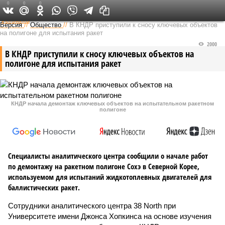
0
0
0
Федеральный выпуск
Версия
//
Общество
//
В КНДР приступили к сносу ключевых объектов
на полигоне для испытания ракет
2000
В КНДР приступили к сносу ключевых объектов на
полигоне для испытания ракет
КНДР начала демонтаж ключевых объектов на испытательном ракетном
полигоне
Специалисты аналитического центра сообщили о начале работ
по демонтажу на ракетном полигоне Сохэ в Северной Корее,
используемом для испытаний жидкотоплевных двигателей для
баллистических ракет.
Сотрудники аналитического центра 38 North при
Университете имени Джонса Хопкинса на основе изучения