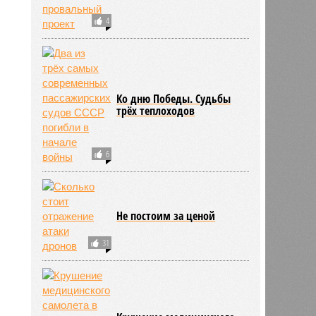
4
Ко дню Победы. Судьбы
трёх теплоходов
6
Не постоим за ценой
31