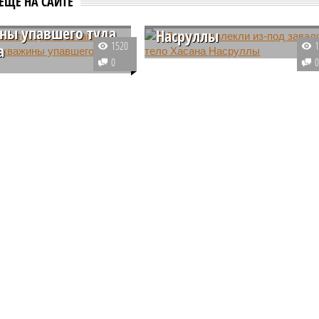
ЕЩЕ НА САЙТЕ
ся достать из
под завалов тело Хасана
ны упавшего туда
Насруллы
1520
а
В пригороде Бейрута из-под
0
ком штате Раджастхан
завалов извлекли тело лидера
дели продолжается
«Хезболлы» Хасана Насруллы.
ьная операция: из
О его смерти стало известно 28
 пытаются достать
сентября, представители
туда трёхлетнюю
ливанского движения
Она не подаёт
подтвердили этот факт.
в движения уже пять