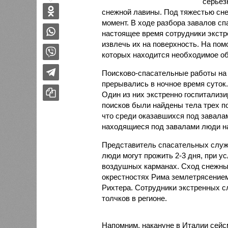
серьез
снежной лавины. Под тяжестью сне
момент. В ходе разбора завалов с
настоящее время сотрудники экст
извлечь их на поверхность. На по
которых находится необходимое о
Поисково-спасательные работы на
прерывались в ночное время суток
Один из них экстренно госпитализ
поисков были найдены тела трех п
что среди оказавшихся под завала
находящиеся под завалами люди н
Представитель спасательных служб
люди могут прожить 2-3 дня, при у
воздушных карманах. Сход снежны
окрестностях Рима землетрясением,
Рихтера. Сотрудники экстренных 
толчков в регионе.
Напомним, накануне в Италии сей