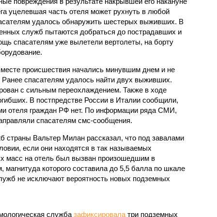
ные повреждения в результате накрывшей его накануне
га уцелевшая часть отеля может рухнуть в любой
пасателям удалось обнаружить шестерых выживших. В
ренных служб пытаются добраться до пострадавших и
мощь спасателям уже вылетели вертолеты, на борту
борудование.
 месте происшествия начались минувшим днем и не
. Ранее спасателям удалось найти двух выживших.
ирован с сильным переохлаждением. Также в ходе
огибших. В постпредстве России в Италии сообщили,
ми отеля граждан РФ нет. По информации ряда СМИ,
аправляли спасателям смс-сообщения.
 страны Вальтер Милан рассказал, что под завалами
словии, если они находятся в так называемых
х масс на отель был вызван произошедшим в
 магнитуда которого составила до 5,5 балла по шкале
служб не исключают вероятность новых подземных
смологическая служба
зафиксировала
три подземных