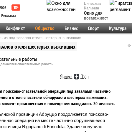
Вячеслав
2026
Калинин
Окно для
Реклама
возможностей
Конфликт
Общество
Бизнес
Спорт
Культура
ть из-под завалов отеля шестерых выживших
завалов отеля шестерых выживших
должаются спасательные работы
я поисково-спасательной операции под завалами частично
нного отеля спасатели обнаружили шестерых выживших.
а момент происшествия в помещении находилось 30 человек.
ьянской провинции Абруццо продолжается поисково-
ельная операция на месте частично обрушившейся
гостиницы Rigopiano di Farindola. Здание получило