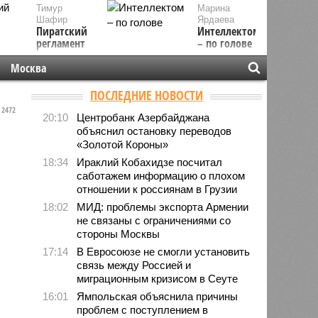
Тимур
Марина
Шафир
Ярдаева
Пиратский
Интеллектом
регламент
– по голове
Москва
ПОСЛЕДНИЕ НОВОСТИ
2472
20:10
Центробанк Азербайджана
объяснил остановку переводов
«Золотой Короны»
18:34
Ираклий Кобахидзе посчитал
саботажем информацию о плохом
отношении к россиянам в Грузии
18:02
МИД: проблемы экспорта Армении
не связаны с ограничениями со
стороны Москвы
17:14
В Евросоюзе не смогли установить
связь между Россией и
миграционным кризисом в Сеуте
16:01
Ямпольская объяснила причины
проблем с поступлением в