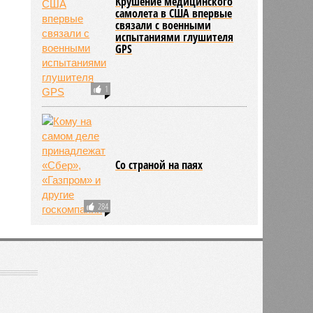
Крушение медицинского
самолета в США впервые
связали с военными
испытаниями глушителя
GPS
1
Со страной на паях
284