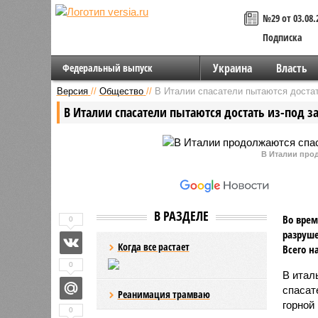
№29 от 03.08.
Подписка
Украина
Власть
Федеральный выпуск
Версия
//
Общество
//
В Италии спасатели пытаются доста
В Италии спасатели пытаются достать из-под 
В Италии про
В РАЗДЕЛЕ
Во врем
0
разруше
Когда все растает
Всего н
0
В итал
спасат
Реанимация трамваю
горной 
0