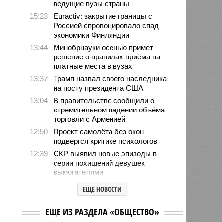
ведущие вузы страны
15:23
Euractiv: закрытие границы с
Россией спровоцировало спад
экономики Финляндии
13:44
Минобрнауки осенью примет
решение о правилах приёма на
платные места в вузах
13:37
Трамп назвал своего наследника
на посту президента США
13:04
В правительстве сообщили о
стремительном падении объёма
торговли с Арменией
12:50
Проект самолёта без окон
подвергся критике психологов
12:39
СКР выявил новые эпизоды в
серии похищений девушек
вымогателями
12:34
Хуснуллин заявил о
ЕЩЕ НОВОСТИ
необходимости проработки ж/д
выхода России к Индийскому
ЕЩЕ ИЗ РАЗДЕЛА «ОБЩЕСТВО»
океану