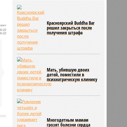
12:05
В Японии опять произошло
землетрясение
12:03
В Египте безработный мужчина
притворялся судьёй и вымогал
Красноярский Buddha Bar
деньги
сии»
решил закрыться после
16:22
получения штрафа
11:55
Учёные назвали неожиданный
16:22
способ снизить риск развития
диабета
Мать, убившую двоих
детей, поместили в
психиатрическую клинику
Многодетным мамам
грозят болезни сердца