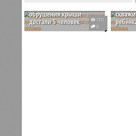
под завалов после
пытают
обрушения крыши
скважи
1111
достали 5 человек
ребёнк
0
Днём 19 февраля на заводе по
В индийс
производству электромобилей и
около не
гибридов Evolute в Липецкой
спасател
области случилось
скважины
чрезвычайное происшествие –
упавшую 
обрушилась кровля одного из
девочку. 
цехов.
признако
дней.