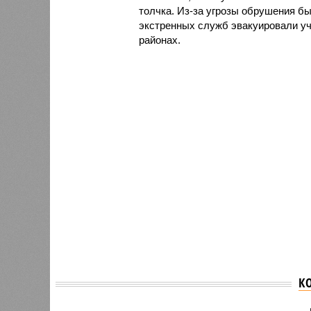
толчка. Из-за угрозы обрушения бы
экстренных служб эвакуировали у
районах.
К
В Липецкой области из-
В Инди