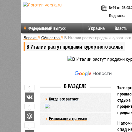
№29 от 03.08.
Подписка
Украина
Власть
Федеральный выпуск
Версия
//
Общество
//
В Италии растут продажи курортного
В Италии растут продажи курортного жилья
В РАЗДЕЛЕ
Эксперт
0
прошлом
Когда все растает
отдыха 
процент
0
продолж
Реанимация трамваю
Напомн
0
спад н