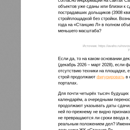
согласно информации на сайтах Capi
объектов уже сданы или близки к с
пострадавших дольщиков (3908 квар
стройплощадкой без стройки. Возни
года на «Станцию Л» в полном объ
меньшего масштаба?
Источник: https://avaho.ru/novos
y
Если да, то на каком основании д
(декабрь 2026 – март 2028), если 
отсутствию техники на площадке, 
строй продолжают
фигурировать
в 
порталах.
Для почти четырёх тысяч будущих 
календарём, а очередными перенос
продолжают указывать даты сдачи,
ней по-прежнему не видно признако
не превращаются ли сроки ввода в
реальным положением дел? Именно 
дольщики ЖК «Станция Л».