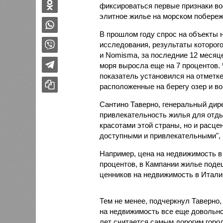
фиксироваться первые признаки во
элитное жилье на морском побереж
В прошлом году спрос на объекты 
исследования, результаты которог
и Nomisma, за последние 12 месяц
моря выросла еще на 7 процентов. 
показатель установился на отметке
расположенные на берегу озер и во
Сантино Таверно, генеральный дире
привлекательность жилья для отды
красотами этой страны, но и расце
доступными и привлекательными", к
Например, цена на недвижимость в 
процентов, в Кампании жилье поде
ценников на недвижимость в Италии
Тем не менее, подчеркнул Таверно,
на недвижимость все еще довольно
лет считается самым дорогим горо