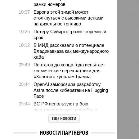
рамки номеров
10:37
Европа этой зимой может
столкнуться с высокими ценами
на дизельное топливо
10:25
Петеру Сийярто грозит тюремный
срок
10:12
В МИД рассказали о потенциале
Владикавказа как международного
хаба
09:49
Пентагон до конца года испытает
космические перехватчики для
«Золотого купола» Трампа
09:44
OpenAI заморозила разработку
Astra после кибератаки на Hugging
Face
09:44
ВС РФ используют в бою
восстановленные трофейные
дроны Vampire
ЕЩЕ НОВОСТИ
09:20
В США пенсионерка въехала на
автомобиле в здание детского
НОВОСТИ ПАРТНЕРОВ
сада