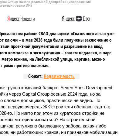
ital Group начала реальной достройки (изображение
сгенерировано ИИ)
Ярославском районе СВАО дольщики «Сказочного леса» уже
т ключи – в мае 2026 года были получены заключение о
ствии проектной документации и разрешение на ввод
го комплекса в эксплуатацию – совсем недалеко, в паре
 метро южнее, на Люблинской улице, картина, можно
, прямо противоположная.
Сюжет:
Недвижимость
же группа компаний-банкрот Seven Suns Development,
ки через Capital Group осенью 2024 года, но за
о словам дольщиков, практически не видно. По
ов, первую очередь ЖК строители обещают сдать к
028-го. Но никто при этом из кураторов стройки не
 должны материализоваться? На строительной
щиков, регулярно бывающих у забора, какая-либо
осов, ни работающих кранов, ни признаков мобилизации