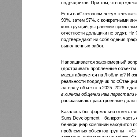
подрядчиков. При том, что до «дек
Если в «Сказочном лесу» техзаказч
90%, затем 97%, с конкретными и
конструкций, устранение проектных
отчётности дольщики не видят. Ни C
подтверждают ни соблюдения графи
выполненных работ.
Напрашивается закономерный вопро
(достраивать проблемные объекты 
масштабируется на Люблино? И озн
реальности подрядчик по «Станци
лагеря у объекта в 2025–2026 года
в личном общении нам перестали 
рассказывают расстроенные дольщ
Казалось бы, формально ответстве
Suns Development – банкрот, часть 
бенефициар компании находится под
проблемных объектов группы – «Ста