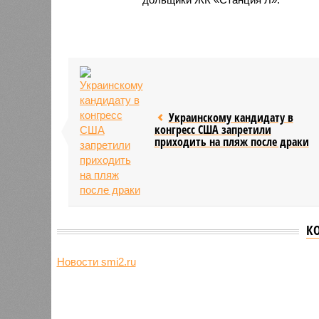
Украинскому кандидату в
конгресс США запретили
приходить на пляж после драки
К
Новости smi2.ru
Версия
//
Общество
//
Земля уже не раз показывала человеч
Последние времена