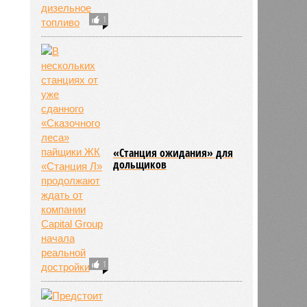
1
«Станция ожидания» для
дольщиков
1