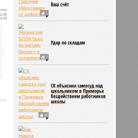
Ваш счёт
ьхин
1
11:09
11:09
Удар по складам
2
СК объяснил самосуд над
школьником в Приморье
бездействием работников
школы
93
800