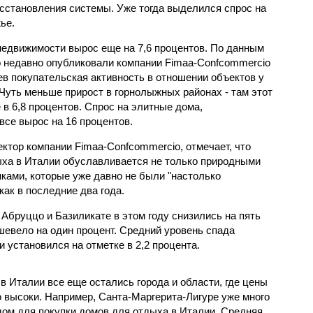
сстановления системы. Уже тогда выделился спрос на
ье.
недвижимости вырос еще на 7,6 процентов. По данным
о недавно опубликовали компании Fimaa-Confcommercio
ев покупательская активность в отношении объектов у
Чуть меньше прирост в горнолыжных районах - там этот
 в 6,8 процентов. Спрос на элитные дома,
все вырос на 16 процентов.
ктор компании Fimaa-Confcommercio, отмечает, что
ха в Италии обуславливается не только природными
нками, которые уже давно не были "настолько
ак в последние два года.
Абруццо и Базиликате в этом году снизились на пять
шевело на один процент. Средний уровень спада
 установился на отметке в 2,2 процента.
 в Италии все еще остались города и области, где цены
 высоки. Например, Санта-Маргерита-Лигуре уже много
дом для покупки домов для отдыха в Италии. Средняя