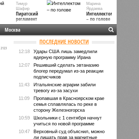
Тимур
Марина
Шафир
Ярдаева
Пиратский
Интеллектом
регламент
– по голове
Москва
ПОСЛЕДНИЕ НОВОСТИ
2123
12:18
Удары США лишь замедлили
ядерную программу Ирана
12:07
Решивший сделать эвтаназию
блогер передумал из-за реакции
подписчиков
11:43
Итальянские аграрии забили
тревогу из-за засухи
11:09
Пропавшая в Красноярском крае
семья сплавлялась по реке в
сторону Железногорска
10:59
Школьники с 1 сентября начнут
учиться по новой программе
10:47
Верховный суд объяснил, можно
ли лишать прав за магнитные