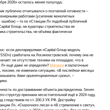
абря 2026» осталось менее полугода.
ик публично отчитывался о поэтапной готовности –
нженерными работами (усиление монолитных
 ошибок) – то по «Станции Л» подобной публичной
apital Group, ни кураторы строительства не
ка строительства, ни объёма фактически
с: если декларируемая «Capital Group модель
SSD») сработала на Лосиноостровской, почему она не
ачает ли отсутствие техники на площадке, что в
и Л» ещё даже не определён?
Митинги
и палаточные
х, похоже, не изменили ситуацию.
«В последние месяцы
называть даже ориентировочные сроки»
, –
ики.
нность по достраиванию объекта распределена. Seven
его структур признана несостоятельной ещё в 2024 году,
 следствием по ст. 200.3 УК РФ. Достройку
нции Л», «Сказочного леса» и «В стремлении к свету»,