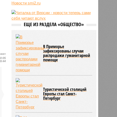
Новости smi2.ru
09:09
Российские школьники осенью
будут отдыхать больше, чем
зимой
08:49
Финский МИД не удалил
ЕЩЕ ИЗ РАЗДЕЛА «ОБЩЕСТВО»
рекомендации для граждан,
воюющих за ВСУ
В Приморье
зафиксированы случаи
сии»
распродажи гуманитарной
20:05
помощи
09:44
Туристической столицей
Европы стал Санкт-
Петербург