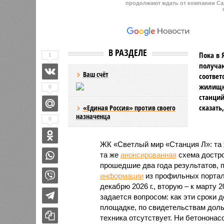
продолжают ждать от компании Cap
В РАЗДЕЛЕ
Пока в 
1
получаю
Ваш счёт
соответ
жилищно
0
станций
сказать
«Единая Россия» против своего
назначенца
0
ЖК «Светлый мир «Станция Л»: та 
та же
анонсированная
схема дострой
прошедшие два года результатов, п
информации
из профильных портал
декабрю 2026 г., вторую – к марту 2
задается вопросом: как эти сроки
площадке, по свидетельствам доль
техника отсутствует. Ни бетононас