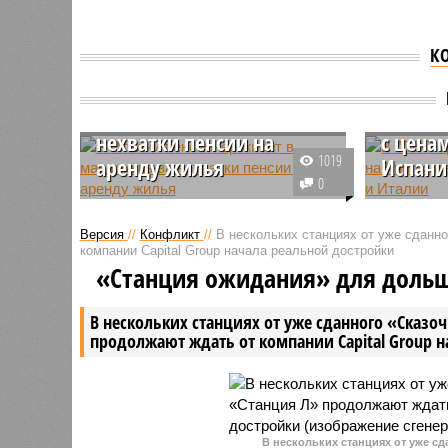
К
В Италии пенсионер
В АТОР
живёт в машине из-за
стоимо
нехватки пенсии на
с цена
1019
аренду жилья
Испани
0
На протяжении многих лет
Как расс
мужчина работал в школьной
туропера
Версия
//
Конфликт
//
В нескольких станциях от уже сданн
канцелярии, а затем в досрочном
отдых на
компании Capital Group начала реальной достройки
порядке вышел на пенсию по
летнем с
«Станция ожидания» для доль
состоянию здоровья, однако,
туристам
получаемых денег ему не
путешест
В нескольких станциях от уже сданного «Сказо
хватает для оплаты аренды
Италию.
продолжают ждать от компании Capital Group 
жилья.
В нескольких станциях от уже с