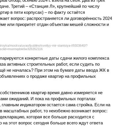
tal Group, осенью 2024 г. взяла на себя. Два из трёх
даче. Третий – «Станция Л», крупнейший по числу
тир в пяти корпусах) – по факту остаётся
кает вопрос: распространяется ли договорённость 2024
ёме или приоритет отдан объектам мешей сложности и
troyka/moskva/uvao/lyublino/svetlyy-mir-stantsiya-l/9303640/?
sclid=msemqdok6w326352116
екларируются конкретные даты сдачи жилого комплекса
фаза активных строительных работ, если судить по
ещё не началась? При этом на бумаге даты ввода ЖК в
объявлениях о продаже квартир на профильных
собственников квартир время давно измеряется не
ами ожиданий. И пока на профильных порталах
 главным индикатором остается сама стройка. Если на
в масштабных работ, то неизбежно возникает вопрос:
 декларацию, которая все больше расходится с
на этот вопрос сегодня больше всего ждут ответа