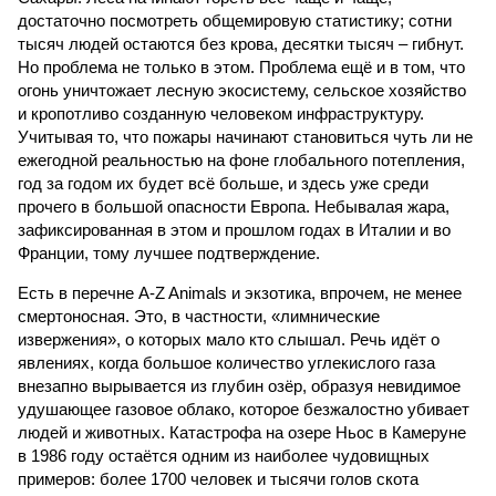
достаточно посмотреть общемировую статистику; сотни
тысяч людей остаются без крова, десятки тысяч – гибнут.
Но проблема не только в этом. Проблема ещё и в том, что
огонь уничтожает лесную экосистему, сельское хозяйство
и кропотливо созданную человеком инфраструктуру.
Учитывая то, что пожары начинают становиться чуть ли не
ежегодной реальностью на фоне глобального потепления,
год за годом их будет всё больше, и здесь уже среди
прочего в большой опасности Европа. Небывалая жара,
зафиксированная в этом и прошлом годах в Италии и во
Франции, тому лучшее подтверждение.
Есть в перечне A-Z Animals и экзотика, впрочем, не менее
смертоносная. Это, в частности, «лимнические
извержения», о которых мало кто слышал. Речь идёт о
явлениях, когда большое количество углекислого газа
внезапно вырывается из глубин озёр, образуя невидимое
удушающее газовое облако, которое безжалостно убивает
людей и животных. Катастрофа на озере Ньос в Камеруне
в 1986 году остаётся одним из наиболее чудовищных
примеров: более 1700 человек и тысячи голов скота