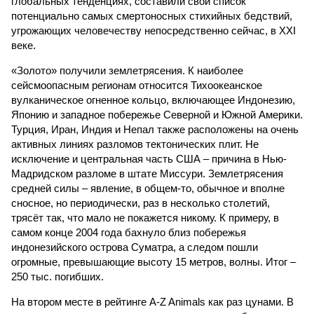
глобальных тенденциях, составили свой список
потенциально самых смертоносных стихийных бедствий,
угрожающих человечеству непосредственно сейчас, в XXI
веке.
«Золото» получили землетрясения. К наиболее
сейсмоопасным регионам относится Тихоокеанское
вулканическое огненное кольцо, включающее Индонезию,
Японию и западное побережье Северной и Южной Америки.
Турция, Иран, Индия и Непал также расположены на очень
активных линиях разломов тектонических плит. Не
исключение и центральная часть США – причина в Нью-
Мадридском разломе в штате Миссури. Землетрясения
средней силы – явление, в общем-то, обычное и вполне
сносное, но периодически, раз в несколько столетий,
трясёт так, что мало не покажется никому. К примеру, в
самом конце 2004 года бахнуло близ побережья
индонезийского острова Суматра, а следом пошли
огромные, превышающие высоту 15 метров, волны. Итог –
250 тыс. погибших.
На втором месте в рейтинге A-Z Animals как раз цунами. В