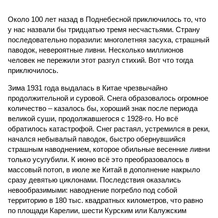
Около 100 лет назад в Поднебесной приключилось то, что
у нас назвали бы тридцатью тремя несчастьями. Страну
последовательно поразили: многолетняя засуха, страшный
паводок, невероятные ливни. Несколько миллионов
человек не пережили этот разгул стихий. Вот что тогда
приключилось.
Зима 1931 года выдалась в Китае чрезвычайно
продолжительной и суровой. Снега образовалось огромное
количество – казалось бы, хороший знак после периода
великой суши, продолжавшегося с 1928-го. Но всё
обратилось катастрофой. Снег растаял, устремился в реки,
начался небывалый паводок, быстро обернувшийся
страшным наводнением, которое обильные весенние ливни
только усугубили. К июню всё это преобразовалось в
массовый потоп, в июле же Китай в дополнение накрыло
сразу девятью циклонами. Последствия оказались
невообразимыми: наводнение погребло под собой
территорию в 180 тыс. квадратных километров, что равно
по площади Карелии, шести Курским или Калужским