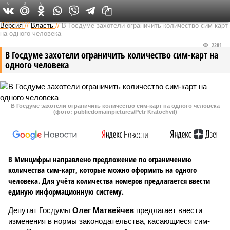
0
0
0
Федеральный выпуск
Версия
//
Власть
//
В Госдуме захотели ограничить количество сим-карт
на одного человека
2281
В Госдуме захотели ограничить количество сим-карт на
одного человека
В Госдуме захотели ограничить количество сим-карт на одного человека
(фото: publicdomainpictures/Petr Kratochvil)
В Минцифры направлено предложение по ограничению
количества сим-карт, которые можно оформить на одного
человека. Для учёта количества номеров предлагается ввести
единую информационную систему.
Депутат Госдумы
Олег Матвейчев
предлагает внести
изменения в нормы законодательства, касающиеся сим-