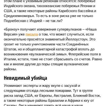
этом плане к уязвимым регионам относятся: побережье
Индийского океана, тихо­океанские побережья Японии и
США, а также некоторые районы Карибского бассейна и
Средиземноморья. То есть в зоне риска уже не только
Поднебесная с Индией – не так ли?
«Бронзу» получают извержения супервулканов – «Наша
Версия» уже
писала
о том, что может случиться, если
окончательно проснётся знаменитый Йеллоустоун. Это
грозит не только уничтожением части Соединённых
Штатов, но и общепланетарной катастрофой вплоть до
возникновения «вулканической зимы». Флегрейские поля в
Италии, кстати, тоже не стоит сбрасывать со счетов. Равно
как и многие другие до поры спящие вулканические
районы.
Невидимый убийца
Упоминают эксперты и жару вкупе с засухой и
следующими отсюда лесными пожарами. Тут в группе
риска запад США, юг Европы, Австралия, Ближний Восток,
а также некоторые районы Бразилии и Африки к югу от
Сахары. Леса начинают гореть всё чаще и чаще,