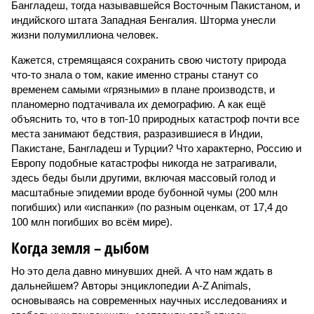
Бангладеш, тогда называвшейся Восточным Пакистаном, и
индийского штата Западная Бенгалия. Шторма унесли
жизни полумиллиона человек.
Кажется, стремящаяся сохранить свою чистоту природа
что-то знала о том, какие именно страны станут со
временем самыми «грязными» в плане производств, и
планомерно подтачивала их демографию. А как ещё
объяснить то, что в топ-10 природных катастроф почти все
места занимают бедствия, разразившиеся в Индии,
Пакистане, Бангладеш и Турции? Что характерно, Россию и
Европу подобные катастрофы никогда не затрагивали,
здесь беды были другими, включая массовый голод и
масштабные эпидемии вроде бубонной чумы (200 млн
погибших) или «испанки» (по разным оценкам, от 17,4 до
100 млн погибших во всём мире).
Когда земля – дыбом
Но это дела давно минувших дней. А что нам ждать в
дальнейшем? Авторы энциклопедии A-Z Animals,
основываясь на современных научных исследованиях и