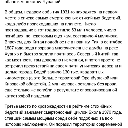
областям, десятку Чуваший.
В общем, недаром события 1931-го находятся на первом
месте в списке самых смертоносных стихийных бедствий,
когда-либо происходивших на планете. Число
пострадавших в тот год достигло 53 млн человек, число
погибших, по некоторым оценкам, составило 4 миллиона.
Впрочем, для Китая подобное не в новинку. Так, в сентябре
1887 года вода прорвала многочисленные дамбы на реке
Хуанхэ и быстро залила почти весь Северный Китай, так
как местность там довольно низменная, и потоп просто не
встречал препятствий на своём пути, уничтожая деревни и
целые города. Водой залило 130 тыс. квадратных
километров (а это больше территорий Оренбургской или
Кировской областей), 2 млн человек остались без крова,
ещё столько же погибли в результате спровоцированной
катастрофой пандемии.
Третье место по кровожадности в рейтинге стихийных
бедствий занимает смертоносный циклон Бхола 1970 года,
ставший самым мощным среди себе подобных за всю
историю наблюдений. Он поразил территории современной