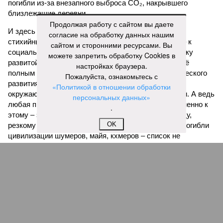
погибли из-за внезапного выброса CO₂, накрывшего
близлежащие деревни.
Продолжая работу с сайтом вы даете
И здесь мы плавно подходим к тому, чем все эти
согласие на обработку данных нашим
стихийные бедствия могут закончиться. А именно – к
сайтом и сторонними ресурсами. Вы
социальному коллапсу, то есть фактическому упадку
можете запретить обработку Cookies в
развитой цивилизации, зачастую с последующим её
настройках браузера.
полным уничтожением. Среди причин такого трагического
Пожалуйста, ознакомьтесь с
развития событий учёные называют деградацию
«Политикой в отношении обработки
окружающей среды, истощение ресурсов и болезни. А ведь
персональных данных»
любая природная катастрофа непременно ведёт именно к
.
этому – экономическому кризису, эпидемиям, голоду,
OK
резкому сокращению численности населения. Так погибли
цивилизации шумеров, майя, кхмеров – список не
исчерпывающий. Какая цивилизация будет следующей?
Илья Космач
Газета
«Наша версия» №29 от 03.08.2026
Опубликовано:
05.08.2026 13:00
Отредактировано:
05.08.2026 13:00
Возраст
Инфантино
бессмертия
отступил и объявил
об отказе ФИФА от