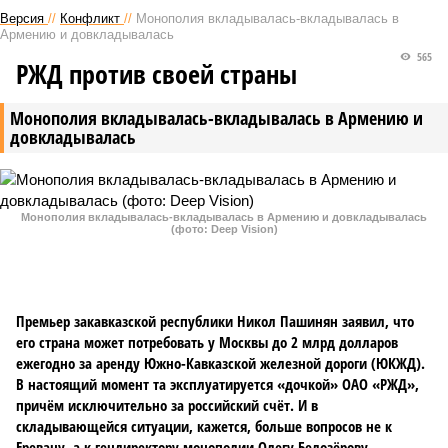
Версия
//
Конфликт
//
Монополия вкладывалась-вкладывалась в
Армению и довкладывалась
565
РЖД против своей страны
Монополия вкладывалась-вкладывалась в Армению и
довкладывалась
Монополия вкладывалась-вкладывалась в Армению и довкладывалась
(фото: Deep Vision)
Премьер закавказской республики Никол Пашинян заявил, что
его страна может потребовать у Москвы до 2 млрд долларов
ежегодно за аренду Южно-Кавказской железной дороги (ЮКЖД).
В настоящий момент та эксплуатируется «дочкой» ОАО «РЖД»,
причём исключительно за российский счёт. И в
складывающейся ситуации, кажется, больше вопросов не к
Еревану, а к гендиректору монополии Олегу Белозёрову.