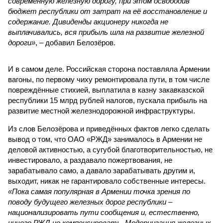
современную железную дорогу, при этом освободив
бюджет республики от затрат на её восстановление и
содержание. Дивиденды акционеру никогда не
выплачивались, вся прибыль шла на развитие железной
дороги»
, – добавил Белозёров.
И в самом деле. Российская сторона поставляла Армении
вагоны, по первому чиху ремонтировала пути, в том числе
повреждённые стихией, выплатила в казну закавказской
республики 15 млрд рублей налогов, пускала прибыль на
развитие местной железнодорожной инфраструктуры.
Из слов Белозёрова и приведённых фактов легко сделать
вывод о том, что ОАО «РЖД» занималось в Армении не
деловой активностью, а сугубой благотворительностью, не
инвестировало, а раздавало пожертвования, не
зарабатывало само, а давало зарабатывать другим и,
выходит, никак не гарантировало собственные интересы.
«Пока самая популярная в Армении точка зрения по
поводу будущего железных дорог рес­публики –
национализировать пути сообщения и, естественно,
ничего РЖД не компенсировать. Модернизация железных