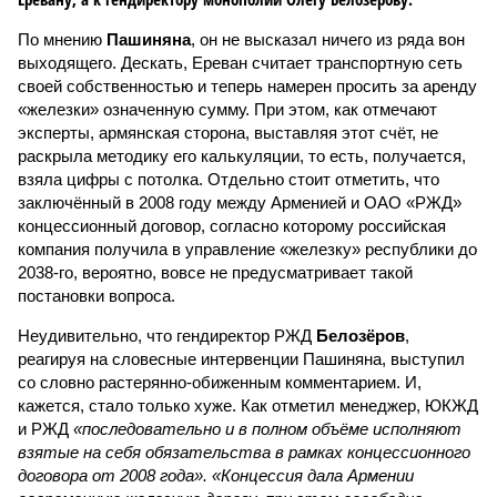
По мнению
Пашиняна
, он не высказал ничего из ряда вон
выходящего. Дескать, Ереван считает транспортную сеть
своей собственностью и теперь намерен просить за аренду
«железки» означенную сумму. При этом, как отмечают
эксперты, армянская сторона, выставляя этот счёт, не
раскрыла методику его калькуляции, то есть, получается,
взяла цифры с потолка. Отдельно стоит отметить, что
заключённый в 2008 году между Арменией и ОАО «РЖД»
концессионный договор, согласно которому российская
компания получила в управление «железку» республики до
2038-го, вероятно, вовсе не предусматривает такой
постановки вопроса.
Неудивительно, что гендиректор РЖД
Белозёров
,
реагируя на словесные интервенции Пашиняна, выступил
со словно растерянно-обиженным комментарием. И,
кажется, стало только хуже. Как отметил менеджер, ЮКЖД
и РЖД
«последовательно и в полном объёме исполняют
взятые на себя обязательства в рамках концессионного
договора от 2008 года». «Концессия дала Армении