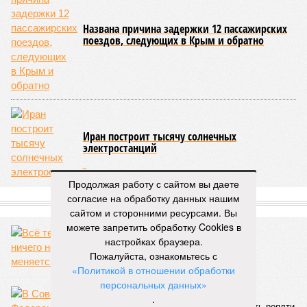
Названа причина задержки 12 пассажирских
поездов, следующих в Крым и обратно
Иран построит тысячу солнечных
электростанций
Продолжая работу с сайтом вы даете
согласие на обработку данных нашим
СЛУЧАЙНЫЕ СТАТЬИ
сайтом и сторонними ресурсами. Вы
можете запретить обработку Cookies в
Всё течёт, ничего не меняется
настройках браузера.
Пожалуйста, ознакомьтесь с
«Политикой в отношении обработки
персональных данных»
Сенаторы против западных артистов
.
В Совете Федерации потребовали отменить роялти