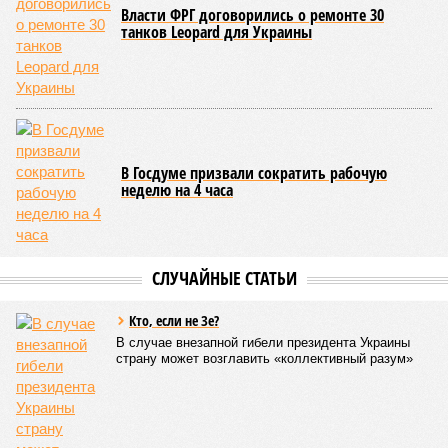
какие бы антивозрастные процедуры вы ни проводили, как
бы ни пытались замедлить старение, устраняя его
причины, всё равно ничего не выйдет – мутации возьмут
своё.
Цифры
По данным за 2025 год, лидером по средней
продолжительности жизни из всех стран стало
Княжество Монако. В общем-то, неудивительно с
учётом богатства и благополучия этого крохотного
клочка суши. Но второе место удивляет – оно,
оказывается, за Гонконгом. Если в Монако
большинство доживают до 87 лет, то в Гонконге – до
85 с копейками. «Бронза» за Японией – почти 85 лет.
Далее следуют Южная Корея, Швейцария и Австралия.
Средняя продолжительность жизни в России – 74,2
года, от лидеров рейтинга мы очень далеки. Впрочем,
Владимир Путин поставил задачу, чтобы к 2030 году
эта цифра выросла до 78 лет, а к 2036 году – до 81
года. Как это будет выполняться, неизвестно.