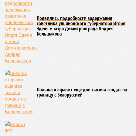
сперматозоидов и яйцеклеток), которые являются
неизбежным следствием деления клеток и происходят на
протяжении всей нашей жизни. Иногда они возникают под
воздействием внешних факторов, условно таких как
ультрафиолет, а иногда… это просто случается. Просто
«потому что». И учёные до сих пор бьются над загадкой
почему.
Некоторые мутации не слишком разрушительны, и клетка
может существовать в слегка изменённом виде. Другие же
приводят к катастрофическим изменениям внутри неё – и
она погибает.
«У 80-летнего человека в типичной клетке
присутствуют тысячи соматических мутаций. У
организма нет механики, которая позволила бы ему
вернуться и исправить повреждения, уже записанные в
геноме,
– рассказывает
Джереми Клерк
, доцент
медицинской школы Гроссмана при Нью-Йоркском
университете.
– На протяжении десятилетий
накопившиеся повреждения снижают эффективность
работы клетки, а в некоторых случаях создают
предпосылки для развития рака»
. То есть получается, что,