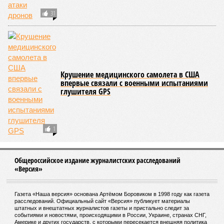
означает, что другие механизмы старения, такие как
потеря протеостаза, митохондриальная дисфункция или
эпигенетические изменения, вносят сопоставимый вклад
в ограничение продолжительности жизни».
Впрочем, исключение соматических мутаций в любом
случае сильно бы продлило человеческую жизнь. Но как
их исключить? Ведь всё это зависит от множества
вводных, от обычных ошибок при делении клеток до
стрессовых факторов, состояния окружающей среды и
воздействия вирусов. На этот вопрос ответа у учёных из
Сколкова нет. Во всяком случае, пока нет.
Кстати
Самым долгоживущим человеком на Земле остаётся
француженка Жанна Кальман, родившаяся 21 февраля
1875 года в Арле и там же скончавшаяся 4 августа
1997-го, – на момент смерти ей было 122 года и 164
дня.
Всю свою жизнь она прожила в родном городе, лишь к
110 годам решившись на переезд в дом престарелых La