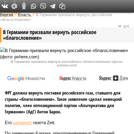
0
0
0
Федеральный выпуск
Версия
//
Власть
//
В Германии призвали вернуть российское
«благословение»
2211
В Германии призвали вернуть российское
«благословение»
В Германии призвали вернуть российское «благословение» (фото:
pxhere.com)
ФРГ должна вернуть поставки российского газа, ставшего для
страны «благословением». Такое заявление сделал немецкий
политик, член оппозиционной партии «Альтернатива для
Германии» (АдГ) Антон Барон.
Его
цитирует
газета Zeit.
По замечанию Барона, предпринимаемые Германией