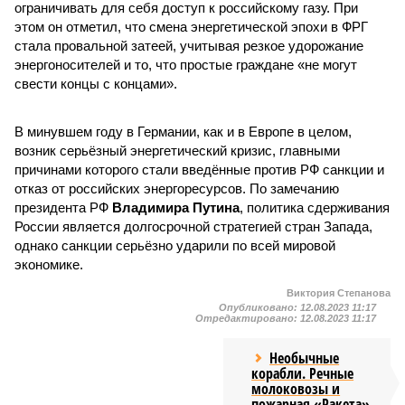
ограничивать для себя доступ к российскому газу. При
этом он отметил, что смена энергетической эпохи в ФРГ
стала провальной затеей, учитывая резкое удорожание
энергоносителей и то, что простые граждане «не могут
свести концы с концами».
В минувшем году в Германии, как и в Европе в целом,
возник серьёзный энергетический кризис, главными
причинами которого стали введённые против РФ санкции и
отказ от российских энергоресурсов. По замечанию
президента РФ
Владимира Путина
, политика сдерживания
России является долгосрочной стратегией стран Запада,
однако санкции серьёзно ударили по всей мировой
экономике.
Виктория Степанова
Опубликовано:
12.08.2023 11:17
Отредактировано:
12.08.2023 11:17
Необычные
корабли. Речные
молоковозы и
пожарная «Ракета»