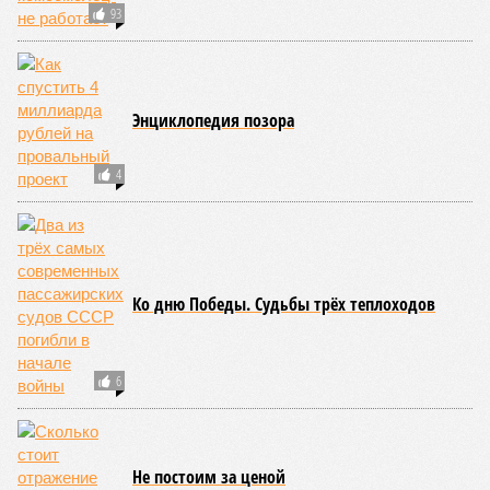
Получается, что бедная несчастная печень, вынужденная
переваривать вредную пищу и прочий алкоголь на
ежедневной основе, могла бы прожить десятки тысяч лет!
А вот мозг, от которого эта печень полностью зависит, – нет.
Согласно сколковской модели повреждение одних только
нейронов сокращает среднюю продолжительность жизни
до 194 лет, а повреждение клеток сердечной мышцы – до
208 лет. Эти результаты заставляют усомниться в мечтах
энтузиастов долголетия, таких как биохакер Брайан
Джонсон, который ежегодно тратит миллионы долларов на
попытки замедлить процесс старения и в конечном счёте
опередить саму смерть, иронизируют в New York Post.
Главная проблема и печаль в том, что не в одних только
мутациях дело.
«Наше исследование показывает, что
соматические мутации вносят значительный вклад в
старение, но сами по себе они не могут объяснить
наблюдаемую смертность, –
цитирует Medical Express
соавтора исследования
Дмитрия Крюкова
, научного
сотрудника Центра био- и медицинских технологий
Сколтеха и старшего научного сотрудника AIRI. –
Это