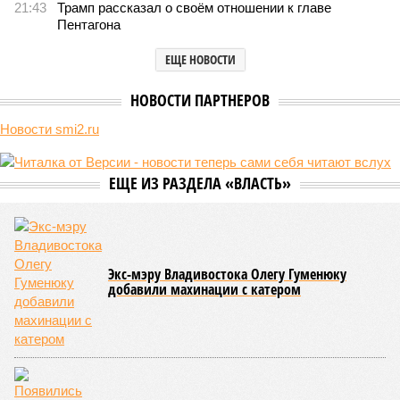
долголетии поставило новое исследование российских учёных: в
теории максимальный предел жизни – 194 года. Но и этот
возраст практически вряд ли достижим – во всём виноваты
мутации ДНК.
Сюжет:
Здоровье
В 2023 году в статье, опубликованной в научном издании
Cell.com, были описаны 12 признаков старения. К ним
относятся – не пугайтесь учёных терминов – повышенная
вероятность генетических мутаций при делении клетки,
неспособность контролировать выработку и поддержание
белков, а также дисфункция митохондрий. Некоторые из
этих признаков обратимы. Во всяком случае, таковы
предположения исследователей. Например, одним из
признаков биологического старения является уменьшение
длины теломер (защитных «колпачков» на концах
хромосом) – такое можно исправить и заодно увеличить
продолжительность жизни.
Но первая и главная проблема, пишет издание Medical
News Today, в соматических мутациях. Это изменения в
генетическом коде любой клетки организма (кроме