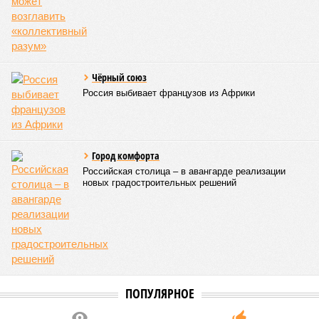
Эта железная печень
В своём новейшем исследовании, опубликованном в NPJ
Aging, группа учёных из Сколковского института науки и
технологий во главе с доктором биологических наук
Екатериной Храмеевой
подсчитала максимальный срок
жизни человека. Вернее, каким бы этот срок мог быть, если
исключить из уравнения все признаки старения, в том
числе и соматические мутации.
Итак, пишет в своей разошедшейся на многомиллионную
аудиторию публикации New York Post (почему, кстати, New
York Post, а не отечественные издания?), получилось, что
средним показателем было бы 1759 лет, а максимальным –
29 921 год. Неплохо: одному-единственному человеку
можно было бы застать сразу несколько концов света,
ледниковых периодов и крушение десятка-другого
развитых цивилизаций. Но мы снова возвращаемся к
катастрофическим изменениям в ДНК, которые начисто
вычёркивают эти цифры из всех возможных вариантов
долголетия.
«При устранении всех остальных причин
старения только соматические мутации сокращают