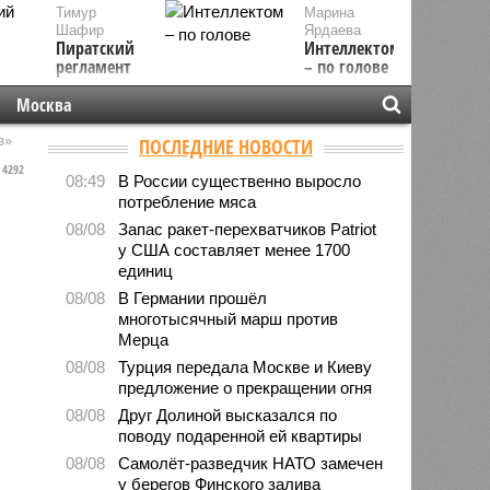
Тимур
Марина
Шафир
Ярдаева
Пиратский
Интеллектом
регламент
– по голове
Москва
в»
ПОСЛЕДНИЕ НОВОСТИ
4292
08:49
В России существенно выросло
потребление мяса
08/08
Запас ракет-перехватчиков Patriot
у США составляет менее 1700
единиц
08/08
В Германии прошёл
многотысячный марш против
Мерца
08/08
Турция передала Москве и Киеву
предложение о прекращении огня
08/08
Друг Долиной высказался по
поводу подаренной ей квартиры
08/08
Самолёт-разведчик НАТО замечен
у берегов Финского залива