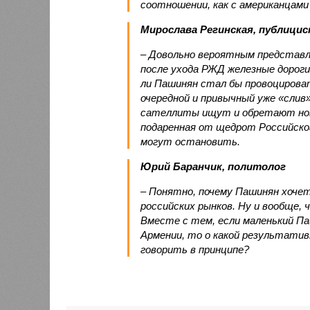
соотношении, как с американцами 
Мирослава Регинская, публици
– Довольно вероятным представл
после ухода РЖД железные дороги
ли Пашинян стал бы провоцирова
очередной и привычный уже «сли
сателлиты ищут и обретают новы
подаренная от щедрот Российског
могут остановить.
Юрий Баранчик, политолог
– Понятно, почему Пашинян хоче
российских рынков. Ну и вообще, 
Вместе с тем, если маленький П
Армении, то о какой результати
говорить в принципе?