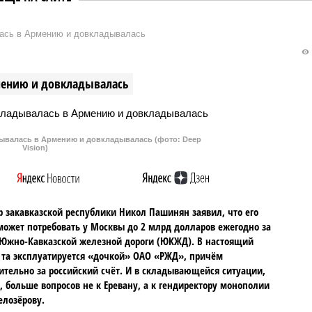
ась в Армению и довкладывалась
мению и довкладывалась
валась в Армению и довкладывалась (фото: Deep
Vision)
 закавказской республики Никол Пашинян заявил, что его
может потребовать у Москвы до 2 млрд долларов ежегодно за
Южно-Кавказской железной дороги (ЮКЖД). В настоящий
та эксплуатируется «дочкой» ОАО «РЖД», причём
тельно за российский счёт. И в складывающейся ситуации,
, больше вопросов не к Еревану, а к гендиректору монополии
елозёрову.