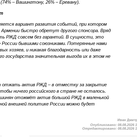
(74% – Вашингтону, 26% – Еревану).
ст
яется вариант развития событий, при котором
 Армении быстро обретут другого спонсора. Вряд
ть РЖД совсем без гарантий. В сущности, это
в» России бывшими союзниками. Потерянные нами
х хозяев, и никакая благодарность или даже
о государства значительная выгода их в этом не
т отжать актив РЖД – в отместку за закрытие
чтобы ничего российского в стране не осталось.
ашинян отожмёт актив большой РЖД в маленькой
вной внешней политике России можно будет
Иван Дмит
Опубликовано:
08.08.2026 
Отредактировано:
08.08.2026 