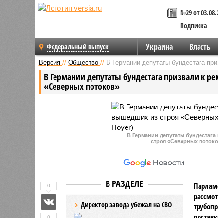
№29 от 03.08.
Подписка
Украина
Власть
Федеральный выпуск
Версия
//
Общество
//
В Германии депутаты бундестага при
В Германии депутаты бундестага призвали к р
«Северных потоков»
В Германии депутаты бундестага
строя «Северных потоков
В РАЗДЕЛЕ
Парламе
0
рассмот
Директор завода убежал на СВО
трубопр
поставк
0