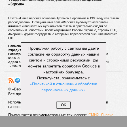
«Версия»
Газета «Наша версия» основана Артёмом Боровиком в 1998 году как газета
расследований. Официальный сайт «Версия» публикует материалы
штатных и внештатных журналистов газеты и пристально следит за
событиями и новостями, происходящими в России, Украине, странах СНГ,
Америке и других государств, с которыми пересекается внешняя политика
РФ.
Наименование:
Cетевое издание «Версия»
Продолжая работу с сайтом вы даете
Учредитель:
ООО «Версия»,
Главный редактор:
Горевой Р. Г.
согласие на обработку данных нашим
Регистрационный номер Роскомнадзора:
ЭЛ № ФС 77 - 72681 от
04.05.2018 г.
сайтом и сторонними ресурсами. Вы
Адрес электронной почты и телефон редакции:
versia@versia.ru,
можете запретить обработку Cookies в
+74952760348
настройках браузера.
Пожалуйста, ознакомьтесь с
«Политикой в отношении обработки
персональных данных»
© «Версия»
18+
Все права защищены
.
Использование материалов «Версии» без индексируемой
OK
гиперссылки запрещено
Применяются рекомендательные технологии:
СМИ2, Яндекс,
Инфокс