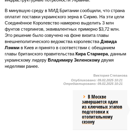
В минувшую среду в МИД Британии сообщили, что страна
оплатит поставки украинского зерна в Сирию. На эти цели
Соединённое Королевство намерено выделить 3 млн
фунтов стерлингов, эквивалентных примерно $3,72 млн.
Это решение было озвучено на фоне визита главы
внешнеполитического ведомства королевства
Дэвида
Лэмми
в Киев и принято в соответствии с обещанием
главы британского правительства
Кира Стармера
, данным
украинскому лидеру
Владимиру Зеленскому
двумя
неделями ранее.
Виктория Степанова
Опубликовано:
09.02.2025 10:21
Отредактировано:
09.02.2025 10:21
В Москве
завершается один
из ключевых этапов
подготовки к
отопительному
сезону