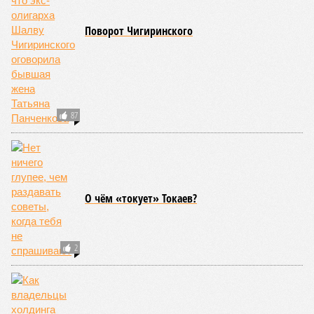
Поворот Чигиринского
87
О чём «токует» Токаев?
2