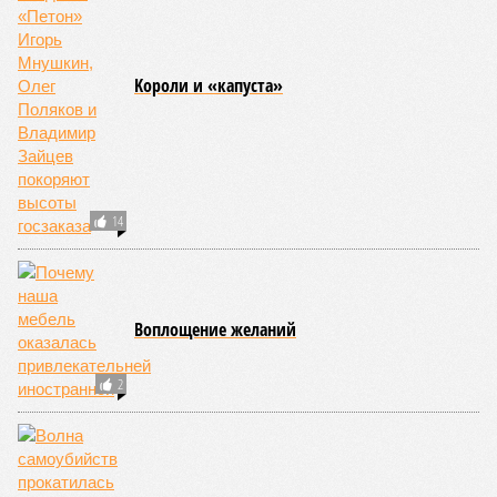
Kороли и «капуста»
14
Воплощение желаний
2