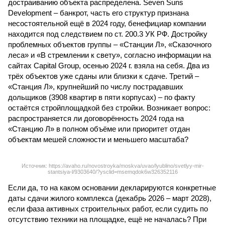
достраиванию объекта распределена. Seven Suns
Development – банкрот, часть его структур признана
несостоятельной ещё в 2024 году, бенефициар компании
находится под следствием по ст. 200.3 УК РФ. Достройку
проблемных объектов группы – «Станции Л», «Сказочного
леса» и «В стремлении к свету», согласно информации на
сайтах Capital Group, осенью 2024 г. взяла на себя. Два из
трёх объектов уже сданы или близки к сдаче. Третий –
«Станция Л», крупнейший по числу пострадавших
дольщиков (3908 квартир в пяти корпусах) – по факту
остаётся стройплощадкой без стройки. Возникает вопрос:
распространяется ли договорённость 2024 года на
«Станцию Л» в полном объёме или приоритет отдан
объектам мешей сложности и меньшего масштаба?
Источник: https://avaho.ru/novostroyka/moskva/uvao/lyublino/svetlyy-mir-
stantsiya-l/9303640/?ysclid=msemqdok6w326352116
Если да, то на каком основании декларируются конкретные
даты сдачи жилого комплекса (декабрь 2026 – март 2028),
если фаза активных строительных работ, если судить по
отсутствию техники на площадке, ещё не началась? При