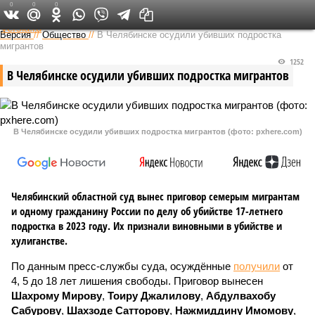
0
0
0
Федеральный выпуск
Версия
//
Общество
//
В Челябинске осудили убивших подростка
мигрантов
1252
В Челябинске осудили убивших подростка мигрантов
В Челябинске осудили убивших подростка мигрантов (фото: pxhere.com)
Челябинский областной суд вынес приговор семерым мигрантам
и одному гражданину России по делу об убийстве 17-летнего
подростка в 2023 году. Их признали виновными в убийстве и
хулиганстве.
По данным пресс-службы суда, осуждённые
получили
от
4, 5 до 18 лет лишения свободы. Приговор вынесен
Шахрому Мирову
,
Тоиру Джалилову
,
Абдулвахобу
Сабурову
,
Шахзоде Сатторову
,
Нажмиддину Имомову
,