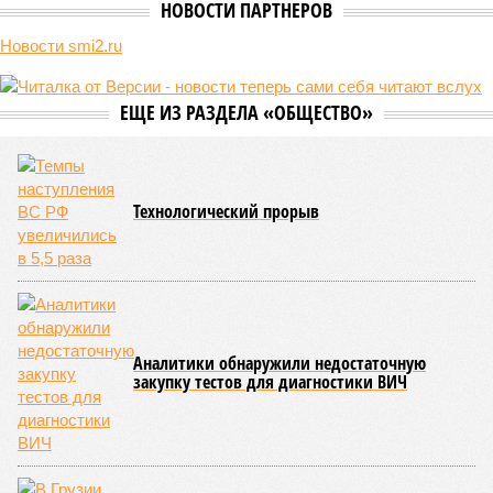
она стремится всё на планете держать в балансе, человечество
не особенно церемонится с окружающей средой. Самые
массовые катастрофы в прошлом – какими они были? Какие
ждут нас со дня на день и чем грозят?
Рассказ
Стивена Кинга
, в котором описывались
последствия очередного апокалипсиса, искусственно
вызванного группой биологов, называется «Конец всей
этой мерзости». В реальной жизни участия пытливых
исследователей в организации конца света может не
понадобиться: природа сама разберётся, как и где
уменьшить масштабы человеческой популяции.
(фото: en.wikipedia.org)
Да, наша любимая маленькая планета может быть
единственной, где в пределах Солнечной системы есть
полноценная жизнь, но Земля также регулярно пытается
эту жизнь уничтожить. Так уж вышло, что внутренние
процессы на планете включают в себя всевозможные
геологические, метеорологические и физические явления,