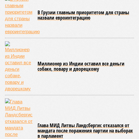
которые для человека довольно опасны. Или попросту
смертельны. И вот несколько тому примеров.
Все стихии сразу
Около 100 лет назад в Поднебесной приключилось то, что
у нас назвали бы тридцатью тремя несчастьями. Страну
последовательно поразили: многолетняя засуха, страшный
паводок, невероятные ливни. Несколько миллионов
человек не пережили этот разгул стихий. Вот что тогда
приключилось.
Зима 1931 года выдалась в Китае чрезвычайно
продолжительной и суровой. Снега образовалось огромное
количество – казалось бы, хороший знак после периода
великой суши, продолжавшегося с 1928-го. Но всё
обратилось катастрофой. Снег растаял, устремился в реки,
начался небывалый паводок, быстро обернувшийся
страшным наводнением, которое обильные весенние ливни
только усугубили. К июню всё это преобразовалось в
массовый потоп, в июле же Китай в дополнение накрыло