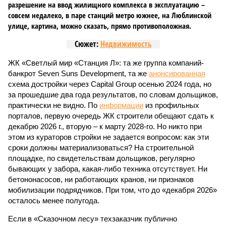
разрешение на ввод жилищного комплекса в эксплуатацию –
совсем недалеко, в паре станций метро южнее, на Люблинской
улице, картина, можно сказать, прямо противоположная.
Сюжет:
Недвижимость
ЖК «Светлый мир «Станция Л»: та же группа компаний-
банкрот Seven Suns Development, та же
анонсированная
схема достройки через Capital Group осенью 2024 года, но
за прошедшие два года результатов, по словам дольщиков,
практически не видно. По
информации
из профильных
порталов, первую очередь ЖК строители обещают сдать к
декабрю 2026 г., вторую – к марту 2028-го. Но никто при
этом из кураторов стройки не задается вопросом: как эти
сроки должны материализоваться? На строительной
площадке, по свидетельствам дольщиков, регулярно
бывающих у забора, какая-либо техника отсутствует. Ни
бетононасосов, ни работающих кранов, ни признаков
мобилизации подрядчиков. При том, что до «декабря 2026»
осталось менее полугода.
Если в «Сказочном лесу» техзаказчик публично