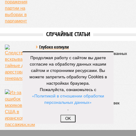
сразу девятью циклонами. Последствия оказались
невообразимыми: наводнение погребло под собой
территорию в 180 тыс. квадратных километров, что равно
по площади Карелии, шести Курским или Калужским
областям, десятку Чуваший.
В общем, недаром события 1931-го находятся на первом
месте в списке самых смертоносных стихийных бедствий,
когда-либо происходивших на планете. Число
Продолжая работу с сайтом вы даете
пострадавших в тот год достигло 53 млн человек, число
согласие на обработку данных нашим
погибших, по некоторым оценкам, составило 4 миллиона.
сайтом и сторонними ресурсами. Вы
Впрочем, для Китая подобное не в новинку. Так, в сентябре
можете запретить обработку Cookies в
1887 года вода прорвала многочисленные дамбы на реке
настройках браузера.
Хуанхэ и быстро залила почти весь Северный Китай, так
Пожалуйста, ознакомьтесь с
как местность там довольно низменная, и потоп просто не
«Политикой в отношении обработки
встречал препятствий на своём пути, уничтожая деревни и
персональных данных»
целые города. Водой залило 130 тыс. квадратных
.
километров (а это больше территорий Оренбургской или
Кировской областей), 2 млн человек остались без крова,
OK
ещё столько же погибли в результате спровоцированной
катастрофой пандемии.