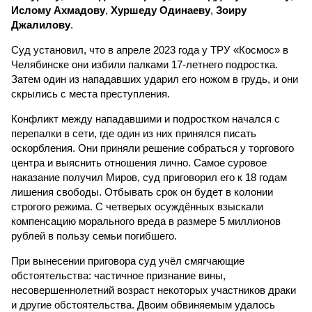
Ислому Ахмадову
,
Хуршеду Одинаеву
,
Зоиру
Джалилову
.
Суд установил, что в апреле 2023 года у ТРУ «Космос» в
Челябинске они избили палками 17-летнего подростка.
Затем один из нападавших ударил его ножом в грудь, и они
скрылись с места преступления.
Конфликт между нападавшими и подростком начался с
перепалки в сети, где один из них принялся писать
оскорбления. Они приняли решение собраться у торгового
центра и выяснить отношения лично. Самое суровое
наказание получил Миров, суд приговорил его к 18 годам
лишения свободы. Отбывать срок он будет в колонии
строгого режима. С четверых осуждённых взыскали
компенсацию морального вреда в размере 5 миллионов
рублей в пользу семьи погибшего.
При вынесении приговора суд учёл смягчающие
обстоятельства: частичное признание вины,
несовершеннолетний возраст некоторых участников драки
и другие обстоятельства. Двоим обвиняемым удалось