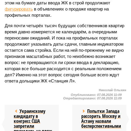
этом на бумаге даты ввода ЖК в строй продолжают
фигурировать
в объявлениях о продаже квартир на
профильных порталах.
Для почти четырёх тысяч будущих собственников квартир
время давно измеряется не календарём, а очередными
переносами ожиданий. И пока на профильных порталах
продолжают указывать даты сдачи, главным индикатором
остается сама стройка. Если на ней по-прежнему не видно
признаков масштабных работ, то неизбежно возникает
вопрос: не превращаются ли сроки ввода в декларацию,
которая все больше расходится с реальным положением
дел? Именно на этот вопрос сегодня больше всего ждут
ответа дольщики ЖК «Станция Л».
Николай Ольхин
Опубликовано:
07.08.2026 11:09
Отредактировано:
07.08.2026 11:09
Украинскому
Попытки Запада
кандидату в
рассорить Москву и
конгресс США
Астану назвали
запретили
бесперспективными