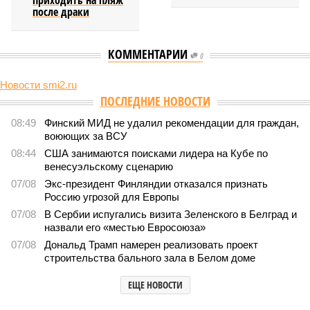
приходить на пляж
после драки
КОММЕНТАРИИ
0
Новости smi2.ru
Версия
//
Общество
//
Земля уже не раз показывала человечеству свой
крутой нрав – когда покажет снова?
771
Последние времена
Земля уже не раз показывала человечеству свой крутой
нрав – когда покажет снова?
Земля уже не раз показывала человечеству свой крутой нрав – когда
покажет снова? (фото: АР-ТАСС)
Природа постоянно вступает в противоречие с нами. Ведь пока