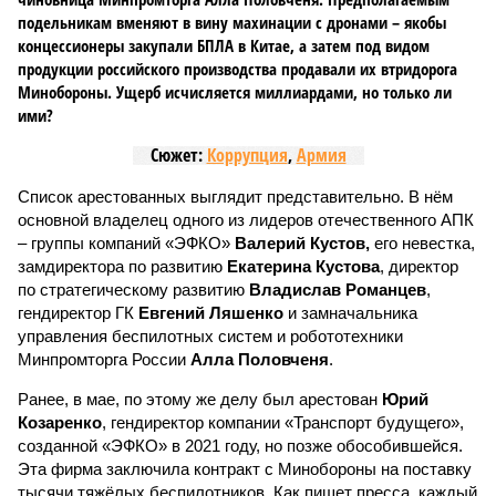
подельникам вменяют в вину махинации с дронами – якобы
концессионеры закупали БПЛА в Китае, а затем под видом
продукции российского производства продавали их втридорога
Минобороны. Ущерб исчисляется миллиардами, но только ли
ими?
Сюжет:
Коррупция
,
Армия
Список арестованных выглядит представительно. В нём
основной владелец одного из лидеров отечественного АПК
– группы компаний «ЭФКО»
Валерий Кустов,
его невестка,
замдиректора по развитию
Екатерина Кустова
, директор
по стратегическому развитию
Владислав Романцев
,
гендиректор ГК
Евгений Ляшенко
и замначальника
управления беспилотных систем и робототехники
Минпромторга России
Алла Половченя
.
Ранее, в мае, по этому же делу был арестован
Юрий
Козаренко
, гендиректор компании «Транспорт будущего»,
созданной «ЭФКО» в 2021 году, но позже обособившейся.
Эта фирма заключила контракт с Минобороны на поставку
тысячи тяжёлых беспилотников. Как пишет пресса, каждый