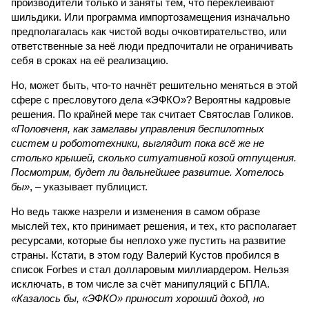
производители только и заняты тем, что переклеивают
шильдики. Или программа импортозамещения изначально
предполагалась как чистой воды очковтирательство, или
ответственные за неё люди предпочитали не ограничивать
себя в сроках на её реализацию.
Но, может быть, что-то начнёт решительно меняться в этой
сфере с пресловутого дела «ЭФКО»? Вероятны кадровые
решения. По крайней мере так считает Святослав Голиков.
«Половченя, как замглавы управления беспилотных
систем и робототехники, выглядит пока всё же не
столько крышей, сколько ситуативной козой отпущения.
Посмотрим, будет ли дальнейшее развитие. Хотелось
бы»
, – указывает публицист.
Но ведь также назрели и изменения в самом образе
мыслей тех, кто принимает решения, и тех, кто располагает
ресурсами, которые бы неплохо уже пустить на развитие
страны. Кстати, в этом году Валерий Кустов пробился в
список Forbes и стал долларовым миллиардером. Нельзя
исключать, в том числе за счёт манипуляций с БПЛА.
«Казалось бы, «ЭФКО» приносит хороший доход, но