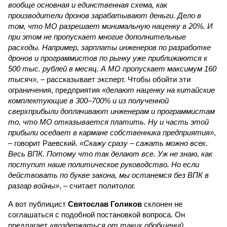
вообще основная и единственная схема, как
производители дронов зарабатывают деньги. Дело в
том, что МО разрешает минимальную наценку в 20%. И
при этом не пропускает многие дополнительные
расходы. Например, зарплаты инженеров по разработке
дронов и программистов по рынку уже приближаются к
500 тыс. рублей в месяц. А МО пропускает максимум 160
тысяч»,
– рассказывает эксперт. Чтобы обойти эти
ограничения, предприятия
«делают наценку на китайские
комплектующие в 300–700% и из полученной
сверхприбыли доплачивают инженерам и программистам
то, что МО отказывается платить. Ну и часть этой
прибыли оседает в кармане собственника предприятия»
,
– говорит Раевский.
«Скажу сразу – сажать можно всех.
Весь ВПК. Потому что так делают все. Уж не знаю, как
поступит наше политическое руководство. Но если
действовать по букве закона, мы останемся без ВПК в
разгар войны»
, – считает политолог.
А вот публицист
Святослав Голиков
склонен не
соглашаться с подобной постановкой вопроса. Он
предлагает
«воздержаться от таких обобщений,