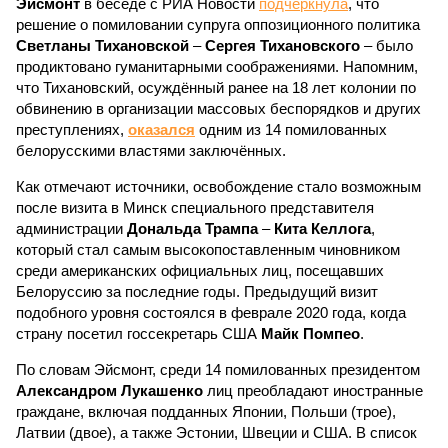
Эйсмонт
в беседе с РИА Новости
подчеркнула
, что
решение о помиловании супруга оппозиционного политика
Светланы Тихановской
–
Сергея Тихановского
– было
продиктовано гуманитарными соображениями. Напомним,
что Тихановский, осуждённый ранее на 18 лет колонии по
обвинению в организации массовых беспорядков и других
преступлениях,
оказался
одним из 14 помилованных
белорусскими властями заключённых.
Как отмечают источники, освобождение стало возможным
после визита в Минск специального представителя
администрации
Дональда Трампа
–
Кита Келлога
,
который стал самым высокопоставленным чиновником
среди американских официальных лиц, посещавших
Белоруссию за последние годы. Предыдущий визит
подобного уровня состоялся в феврале 2020 года, когда
страну посетил госсекретарь США
Майк Помпео
.
По словам Эйсмонт, среди 14 помилованных президентом
Александром Лукашенко
лиц преобладают иностранные
граждане, включая подданных Японии, Польши (трое),
Латвии (двое), а также Эстонии, Швеции и США. В список