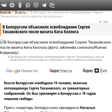
0
0
0
Федеральный выпуск
Версия
//
Власть
//
В Белоруссии объяснили освобождение Сергея
Тихановского после визита Кита Келлога
1019
В Белоруссии объяснили освобождение Сергея
Тихановского после визита Кита Келлога
В Белоруссии объяснили освобождение Сергея Тихановского после
визита Кита Келлога (фото: wikimedia commons/Roman Kubanskiy)
Власти Белоруссии освободили 14 человек, включая
оппозиционера Сергея Тихановского, из гуманитарных
соображений. Он был приговорён в Белоруссии к 18 годам
лишения свободы.
Пресс-секретарь белорусского президента
Наталья