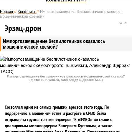
0
Версия
//
Конфликт
//
Импортозамещение беспилотников оказалось
мошеннической схемой?
26
Эрзац-дрон
Импортозамещение беспилотников оказалось
мошеннической схемой?
Импортозамещение беспилотников оказалось мошеннической схемой?
(фото: ru.ruwiki.ru, Александр Щербак/ТАСС)
Состоялся один из самых громких арестов этого года. По
подозрению в мошенничестве и растрате в СИЗО была
отправлена группа топ-менеджеров ГК «ЭФКО» во главе с
долларовым миллиардером Валерием Кустовым, а также
чиновница Минпромторга Алла Половченя. Предполагаемым