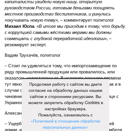
капиталисты увидели новую нишу, открытую
руководством России, готовым деньгами поощрять
местное производство беспилотников, и ринулись
«окучивать новую тему»,
– комментирует политолог
Михаил Юспа
.
«В итоге мы приходим к тому, что борьбу
с коррупцией самыми жёсткими мерами мы должны
совмещать с глубокой переработкой идеологии»
, –
резюмирует эксперт.
Вадим Трухачёв, политолог
– Стоит ли удивляться тому, что импортозамещение по
ряду промышленной продукции или провалилось, или
оказалось недостаточным. В условиях военного времени
Продолжая работу с сайтом вы даете
тут явно речь должна идти не просто о хищениях. Как и в
согласие на обработку данных нашим
случае с белгородскими, курскими и брянскими
сайтом и сторонними ресурсами. Вы
чиновниками, «распилившими» укрепления по границе с
можете запретить обработку Cookies в
Украиной.
настройках браузера.
Александр Коц, военкор
Пожалуйста, ознакомьтесь с
«Политикой в отношении обработки
– Ущерб, который их деятельность нанесла воюющей
персональных данных»
армии, измерить невозможно. В войсках больше дембеля