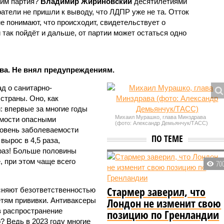
 ним партия?
Владимир Жириновский
десятилетиями
ратели не пришли к выводу, что ЛДПР уже не та. Отток
е понимают, что происходит, свидетельствует о
так пойдёт и дальше, от партии может остаться одно
ва. Не внял предупреждениям.
д о санитарно-
страны. Оно, как
: впервые за многие годы
Михаил Мурашко, глава Минздрава
емости опасными
(фото: Александр Демьянчук/ТАСС)
ровень заболеваемости
ПО ТЕМЕ
вырос в 4,5 раза,
1 раз! Больше половины
 при этом чаще всего
70
Стармер заверил, что
сняют безответственностью
Лондон не изменит свою
тям прививки. Антиваксеры
в распространение
позицию по Гренландии
? Ведь в 2023 году многие