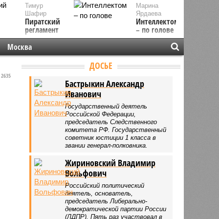
Тимур
Марина
Шафир
Ярдаева
Пиратский
Интеллектом
регламент
– по голове
Москва
ДОСЬЕ
2635
Бастрыкин Александр
Иванович
Государственный деятель
Российской Федерации,
председатель Следственного
комитета РФ. Государственный
советник юстиции 1 класса в
звании генерал-полковника.
Жириновский Владимир
Вольфович
Российский политический
деятель, основатель,
председатель Либерально-
демократической партии России
(ЛДПР). Пять раз участвовал в