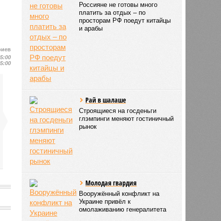
Россияне не готовы много
платить за отдых – по
просторам РФ поедут китайцы
и арабы
риев
15:00
15:00
Рай в шалаше
Строящиеся на госденьги
глэмпинги меняют гостиничный
рынок
Молодая гвардия
Вооружённый конфликт на
Украине привёл к
омолаживанию генералитета