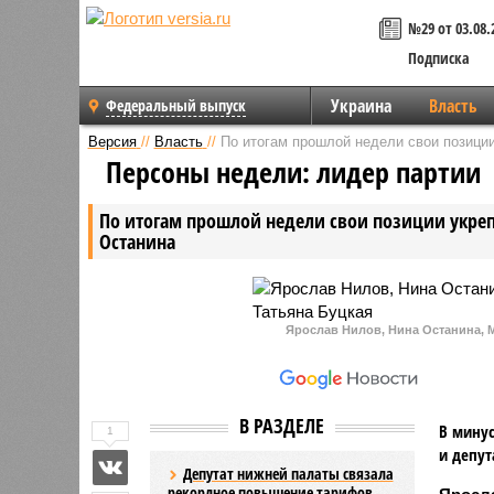
№29 от 03.08.
Подписка
Украина
Власть
Федеральный выпуск
Версия
//
Власть
//
По итогам прошлой недели свои позици
Персоны недели: лидер партии
По итогам прошлой недели свои позиции укре
Останина
Ярослав Нилов, Нина Останина, 
В РАЗДЕЛЕ
В минус
1
и депут
Депутат нижней палаты связала
рекордное повышение тарифов