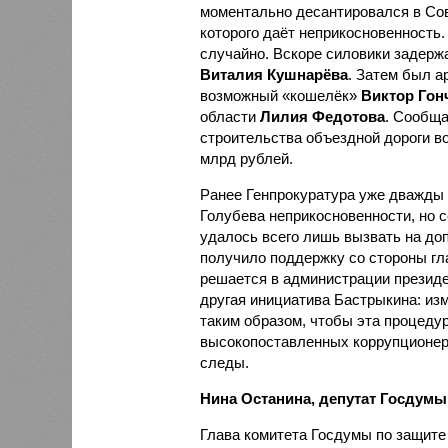
моментально десантировался в Со
которого даёт неприкосновенность.
случайно. Вскоре силовики задерж
Виталия Кушнарёва
. Затем был а
возможный «кошелёк»
Виктор Гон
области
Лилия Федотова
. Сообща
строительства объездной дороги во
млрд рублей.
Ранее Генпрокуратура уже дважды
Голубева неприкосновенности, но 
удалось всего лишь вызвать на до
получило поддержку со стороны гл
решается в администрации президе
другая инициатива Бастрыкина: из
таким образом, чтобы эта процедур
высокопоставленных коррупционеро
следы.
Нина Останина, депутат Госдумы 
Глава комитета Госдумы по защите