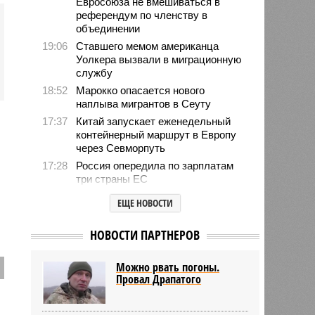
Евросоюза не вмешиваться в
референдум по членству в
объединении
19:06
Ставшего мемом американца
Уолкера вызвали в миграционную
службу
18:52
Марокко опасается нового
наплыва мигрантов в Сеуту
17:37
Китай запускает еженедельный
контейнерный маршрут в Европу
через Севморпуть
17:28
Россия опередила по зарплатам
три страны ЕС
17:16
Александр Лукашенко призвал
ЕЩЕ НОВОСТИ
белорусов скупать пустующие
избы
НОВОСТИ ПАРТНЕРОВ
14:49
Девушка объяснила убийство
трёхмесячного сына
Можно рвать погоны.
14:40
Сергей Миронов выступил за
Провал Драпатого
увеличение пенсий детям,
потерявшим родителей