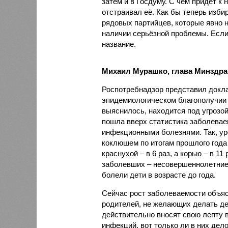
затем и в Госдуму. С чем придёт к
отстраивал её. Как бы теперь изби
рядовых партийцев, которые явно н
наличии серьёзной проблемы. Если 
название.
Михаил Мурашко, глава Минздра
Роспотребнадзор представил докла
эпидемиологическом благополучии 
выяснилось, находится под угрозой
пошла вверх статистика заболева
инфекционными болезнями. Так, у
коклюшем по итогам прошлого года 
краснухой – в 6 раз, а корью – в 1
заболевших – несовершеннолетние,
болели дети в возрасте до года.
Сейчас рост заболеваемости объя
родителей, не желающих делать де
действительно вносят свою лепту 
инфекций, вот только ли в них дело