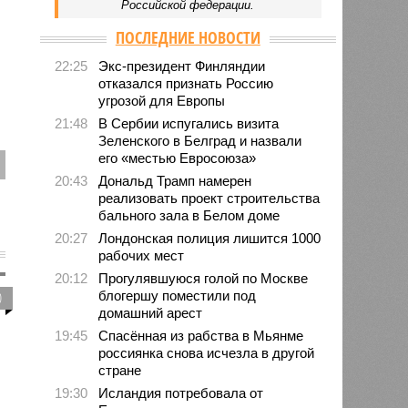
Российской федерации.
ПОСЛЕДНИЕ НОВОСТИ
22:25
Экс-президент Финляндии
отказался признать Россию
угрозой для Европы
21:48
В Сербии испугались визита
Зеленского в Белград и назвали
его «местью Евросоюза»
20:43
Дональд Трамп намерен
реализовать проект строительства
бального зала в Белом доме
20:27
Лондонская полиция лишится 1000
рабочих мест
20:12
Прогулявшуюся голой по Москве
блогершу поместили под
0
домашний арест
19:45
Спасённая из рабства в Мьянме
россиянка снова исчезла в другой
стране
19:30
Исландия потребовала от