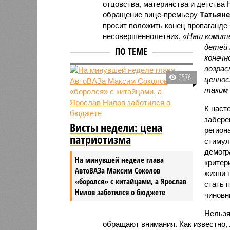
отцовства, материнства и детства
обращение вице-премьеру
Татьяне
просит положить конец пропаганде
несовершеннолетних.
«Наш комите
детей 
ПО ТЕМЕ
конечн
возрас
2576
ценнос
таким 
К наст
забере
Висты недели: цена
регион
патриотизма
стимул
демогр
На минувшей неделе глава
критер
АвтоВАЗа Максим Соколов
жизни 
«боролся» с китайцами, а Ярослав
стать п
Нилов заботился о бюджете
чиновн
Нельзя
обращают внимания. Как известно,