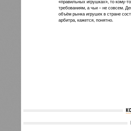
«правильных игрушках», то кому-то
требованиям, а чьи – не совсем. Де
объём рынка игрушек в стране сост
арбитра, кажется, понятно.
К
Владимир Путин и
Трамп 
Ильхам Алиев подписали
прайме