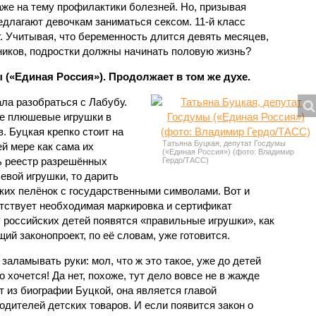
же на тему профилактики болезней. Но, призывая
едлагают девочкам заниматься сексом. 11-й класс
т. Учитывая, что беременность длится девять месяцев,
вников, подростки должны начинать половую жизнь?
 («Единая Россия»). Продолжает в том же духе.
ла разобраться с Лабубу.
ые плюшевые игрушки в
. Буцкая крепко стоит на
Татьяна Буцкая, депутат Госдумы
ей мере как сама их
(«Единая Россия») (фото: Владимир
ть реестр разрешённых
Гердо/ТАСС)
евой игрушки, то дарить
их пелёнок с государственными символами. Вот и
утствует необходимая маркировка и сертификат
 у российских детей появятся «правильные игрушки», как
й законопроект, по её словам, уже готовится.
заламывать руки: мол, что ж это такое, уже до детей
о хочется! Да нет, похоже, тут дело вовсе не в жажде
т из биографии Буцкой, она является главой
дителей детских товаров. И если появится закон о