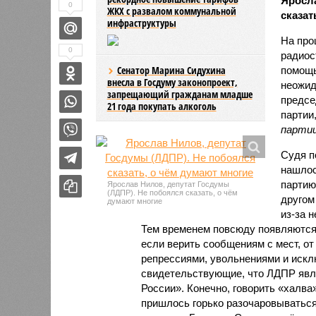
Яросла
0
ЖКХ с развалом коммунальной
сказат
инфраструктуры
На про
0
радиос
Сенатор Марина Сидухина
помощь
внесла в Госдуму законопроект,
неожид
запрещающий гражданам младше
предс
21 года покупать алкоголь
партии
партии
Судя п
нашлос
партию
Ярослав Нилов, депутат Госдумы
(ЛДПР). Не побоялся сказать, о чём
другом
думают многие
из-за 
Тем временем повсюду появляются 
если верить сообщениям с мест, от
репрессиями, увольнениями и исклю
свидетельствующие, что ЛДПР явля
России». Конечно, говорить «халва
пришлось горько разочаровываться.