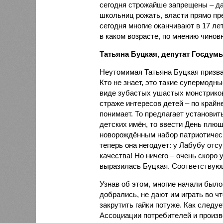
сегодня строжайше запрещены – да
школьниц рожать, власти прямо пр
сегодня многие оканчивают в 17 ле
в каком возрасте, по мнению чино
Татьяна Буцкая, депутат Госдумы
Неутомимая Татьяна Буцкая призва
Кто не знает, это такие супермодн
виде зубастых ушастых монстриков
страже интересов детей – по крайн
понимает. То предлагает установи
детских имён, то ввести День плюш
новорождённым набор патриотическ
теперь она негодует: у Лабубу отс
качества! Но ничего – очень скоро
выразилась Буцкая. Соответствующи
Узнав об этом, многие начали было 
добрались, не дают им играть во чт
закрутить гайки потуже. Как следуе
Ассоциации потребителей и произво