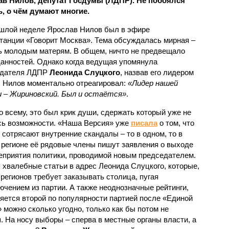
в Нилов, депутат Госдумы (ЛДПР). Не побоялся
ь, о чём думают многие.
шлой неделе Яро­слав Нилов был в эфире
танции «Говорит Москва». Тема обсуждалась мирная –
 молодым матерям. В общем, ничто не предвещало
анностей. Однако когда ведущая упомянула
едателя ЛДПР
Леонида Слуцкого
, назвав его лидером
, Нилов моментально отреагировал:
«Лидер нашей
 – Жириновский. Был и остаётся»
.
о всему, это был крик души, сдержать который уже не
ь возможности. «Наша Версия» уже
писала
о том, что
 сотрясают внутренние скандалы – то в одном, то в
 регионе её рядовые члены пишут заявления о выходе
неприятия политики, проводимой новым председателем.
хвалебные статьи в адрес Леонида Слуцкого, которые,
 регионов требует заказывать столица, пугая
чением из партии. А также неоднозначные рейтинги,
ется второй по популярности партией после «Единой
» можно сколько угодно, только как бы потом не
 На носу выборы – сперва в местные органы власти, а