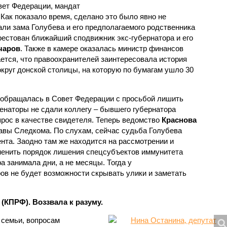
вет Федерации, мандат
 Как показало время, сделано это было явно не
али зама Голубева и его предполагаемого родственника
рестован ближайший сподвижник экс-губернатора и его
чаров
. Также в камере оказалась министр финансов
ется, что правоохранителей заинтересовала история
круг донской столицы, на которую по бумагам ушло 30
 обращалась в Совет Федерации с просьбой лишить
сенаторы не сдали коллегу – бывшего губернатора
прос в качестве свидетеля. Теперь ведомство
Краснова
авы Следкома. По слухам, сейчас судьба Голубева
нта. Заодно там же находится на рассмотрении и
менить порядок лишения спецсубъектов иммунитета
а занимала дни, а не месяцы. Тогда у
в не будет возможности скрывать улики и заметать
(КПРФ). Воззвала к разуму.
 семьи, вопросам