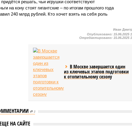
 придётся решать, чьи игрушки соответствуют
ньги на кону стоят гигантские – по итогам прошлого года
авил 240 млрд рублей. Кто хочет взять на себя роль
Иван Дмит
Опубликовано:
15.06.2025 
Отредактировано:
15.06.2025 
В Москве завершается один
из ключевых этапов подготовки
к отопительному сезону
ОММЕНТАРИИ
0
Депутат Ярослав Нилов
лидирует в
ЕЩЕ НА САЙТЕ
объяснил двойную
риз 13 штатов по