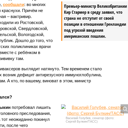
е,
сообщали
: во многих
Премьер-министр Великобритании
и краснухи. Причём не
Кир Стармер в среду заявил, что
ная – вактривир.
страна не отступит от своей
одили из Ростовской,
позиции в отношении Гренландии
ровской, Свердловской,
под угрозой введения
ельской, Вологодской,
американских пошлин.
публик. Дошло до того, что
ских поликлиниках врачи
вместе с ребёнком в
рививку там.
тиваксеров выглядит натянуто. Тем временем стало
ах возник дефицит антирезусного иммуноглобулина,
. А кто, по вашему, виноват в этом, министр
гался?
рыкин
потребовал лишить
головного преследования,
Василий Голубев, сенатор (фото:
 тот неожиданно покинул
Сергей Булкин/ТАСС)
ти, после чего