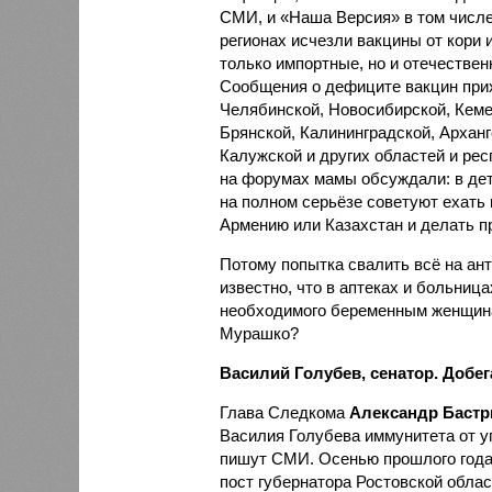
СМИ, и «Наша Версия» в том числ
регионах исчезли вакцины от кори 
только импортные, но и оте­чествен
Сообщения о дефиците вакцин прих
Челябинской, Новосибирской, Кеме
Брянской, Калининградской, Арханг
Калужской и других областей и рес
на форумах мамы обсуждали: в дет
на полном серьёзе советуют ехать 
Армению или Казахстан и делать п
Потому попытка свалить всё на ан
известно, что в аптеках и больниц
необходимого беременным женщинам
Мурашко?
Василий Голубев, сенатор. Добе
Глава Следкома
Александр Баст
Василия Голубева иммунитета от у
пишут СМИ. Осенью прошлого года
пост губернатора Ростовской облас