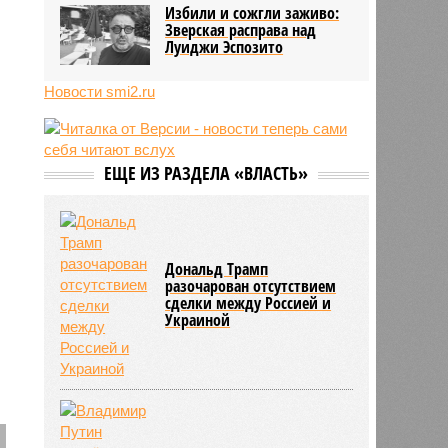
13:56
Финляндия захотела использовать
Избили и сожгли заживо:
приграничные болота против
Зверская расправа над
России
Луиджи Эспозито
Новости smi2.ru
ЕЩЕ ИЗ РАЗДЕЛА «ВЛАСТЬ»
Дональд Трамп
разочарован отсутствием
сделки между Россией и
Украиной