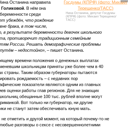
 Нина Останина направила
 Голиковой
. В нём она
Нина Останина, депутат Госдумы
 беременности среди
(КПРФ) (фото: Михаил Терещенко/
т убеждён, что рождение
ТАСС)
вне брака, в том числе,
о, в результате беременности девочек школьного
та, противоречит традиционным семейным
тям России. Решать демографические проблемы
путём – недостойно»
, – пишет Останина.
оящему времени положения о денежных выплатах
меневшим школьницам приняты уже более чем в 40
ах страны. Таким образом губернаторы пытаются
ировать рождаемость – с недавних пор
афические показатели являются одним из главных
иев оценки работы глав регионов. Для не знающих
школьниц обещанные 100 тыс. рублей вполне могут
риманкой. Вот только ни губернатор, ни другие
ики не станут затем обеспечивать юную мать.
 не отметить и другой момент, на который почему-то не
 любые разговоры о сексе с несовершеннолетними