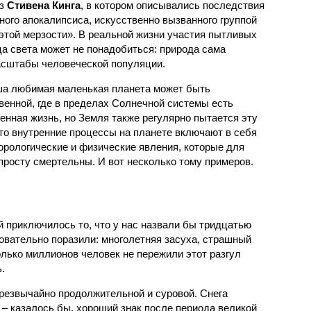
аз
Стивена Кинга
, в котором описывались последствия
ного апокалипсиса, искусственно вызванного группой
 этой мерзости». В реальной жизни участия пытливых
ца света может не понадобиться: природа сама
масштабы человеческой популяции.
ша любимая маленькая планета может быть
венной, где в пределах Солнечной системы есть
енная жизнь, но Земля также регулярно пытается эту
что внутренние процессы на планете включают в себя
орологические и физические явления, которые для
просту смертельны. И вот несколько тому примеров.
й приключилось то, что у нас назвали бы тридцатью
овательно поразили: многолетняя засуха, страшный
олько миллионов человек не пережили этот разгул
.
чрезвычайно продолжительной и суровой. Снега
 – казалось бы, хороший знак после периода великой