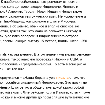
 К наиболее сейсмоопасным регионам относится
нное кольцо, включающее Индонезию, Японию и
ной Америки. Турция, Иран, Индия и Непал также
ниях разломов тектонических плит. Не исключение и
 в Нью-Мадридском разломе в штате Миссури.
ние, в общем-то, обычное и вполне сносное, но
етий, трясёт так, что мало не покажется никому. К
бахнуло близ побережья индонезийского острова
, превышающие высоту 15 метров, волны. Итог – 250
imals как раз цунами. В этом плане к уязвимым регионам
кеана, тихо­океанские побережья Японии и США, а
 бассейна и Средиземноморья. То есть в зоне риска
й – не так ли?
первулканов – «Наша Версия» уже
писала
о том, что
но проснётся знаменитый Йеллоустоун. Это грозит не
нённых Штатов, но и общепланетарной катастрофой
еской зимы». Флегрейские поля в Италии, кстати, тоже
вно как и многие другие до поры спящие вулканические