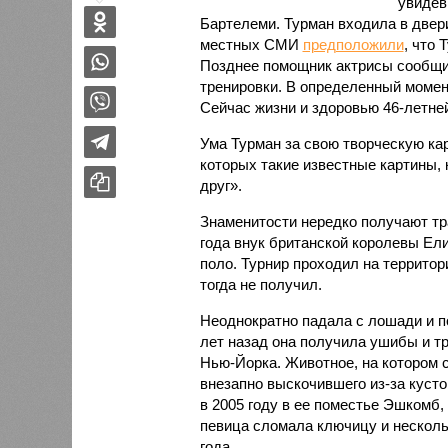
увидев
Бартелеми. Турман входила в двер
местных СМИ
предположили
, что 
Позднее помощник актрисы сообщил,
тренировки. В определенный момент
Сейчас жизни и здоровью 46-летней
Ума Турман за свою творческую ка
которых такие известные картины,
друг».
Знаменитости нередко получают тр
года внук британской королевы Елиз
поло. Турнир проходил на террито
тогда не получил.
Неоднократно падала с лошади и п
лет назад она получила ушибы и т
Нью-Йорка. Животное, на котором 
внезапно выскочившего из-за куст
в 2005 году в ее поместье Эшкомб,
певица сломала ключицу и несколь
года.