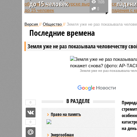
1606
до 15 человек
падени
0
Врио губернатора Курской
ЧП произ
области Алексей Смирнов
Бурятия.
Версия
//
Общество
//
Земля уже не раз показывала человеч
изначально сообщал о 13
выполняя
Последние времена
пострадавших, в СМИ
крыши бе
появлялась информация о 16. По
оступилс
Земля уже не раз показывала человечеству свой
последним данным, число
серьезно
жителей региона, которые
пострадали при падении на
жилой дом обломков ракеты,
составляет 15 человек.
Земля уже не раз показывала чел
В РАЗДЕЛЕ
Природа
0
стремит
Право на память
особенн
катастр
0
на день
Энергообман