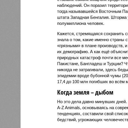
наблюдений. Он поразил территори
тогда называвшейся Восточным Пак
штата Западная Бенгалия. Шторма 
полумиллиона человек.
Кажется, стремящаяся сохранить с
знала о том, какие именно страны 
«грязными» в плане производств, 
их демографию. А как ещё объяснить
природных катастроф почти все ме
Пакистане, Бангладеш и Турции? Ч
никогда не затрагивали, здесь бе
эпидемии вроде бубонной чумы (200
17,4 до 100 млн погибших во всём м
Когда земля – дыбом
Но это дела давно минувших дней.
A-Z Animals, основываясь на совр
тенденциях, составили свой списо
бедствий, угрожающих человечеству