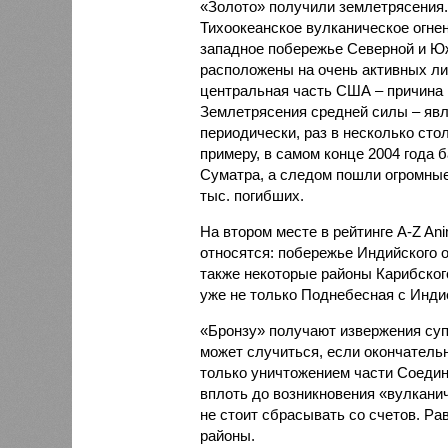
«Золото» получили землетрясения.
Тихоокеанское вулканическое огне
западное побережье Северной и Юж
расположены на очень активных ли
центральная часть США – причина
Землетрясения средней силы – явле
периодически, раз в несколько стол
примеру, в самом конце 2004 года 
Суматра, а следом пошли огромные
тыс. погибших.
На втором месте в рейтинге A-Z An
относятся: побережье Индийского о
также некоторые районы Карибского
уже не только Поднебесная с Индие
«Бронзу» получают извержения су
может случиться, если окончатель
только уничтожением части Соеди
вплоть до возникновения «вулканич
не стоит сбрасывать со счетов. Ра
районы.