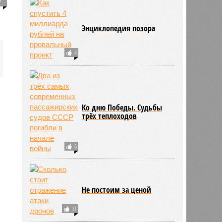
Энциклопедия позора
4
Ко дню Победы. Судьбы
трёх теплоходов
6
Не постоим за ценой
31