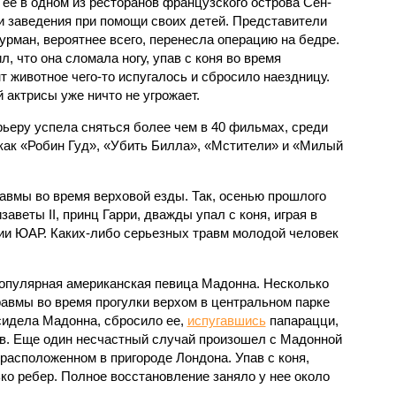
 ее в одном из ресторанов французского острова Сен-
и заведения при помощи своих детей. Представители
Турман, вероятнее всего, перенесла операцию на бедре.
 что она сломала ногу, упав с коня во время
 животное чего-то испугалось и сбросило наездницу.
 актрисы уже ничто не угрожает.
рьеру успела сняться более чем в 40 фильмах, среди
 как «Робин Гуд», «Убить Билла», «Мстители» и «Милый
авмы во время верховой езды. Так, осенью прошлого
аветы II, принц Гарри, дважды упал с коня, играя в
рии ЮАР. Каких-либо серьезных травм молодой человек
опулярная американская певица Мадонна. Несколько
равмы во время прогулки верхом в центральном парке
сидела Мадонна, сбросило ее,
испугавшись
папарацци,
ов. Еще один несчастный случай произошел с Мадонной
 расположенном в пригороде Лондона. Упав с коня,
ко ребер. Полное восстановление заняло у нее около