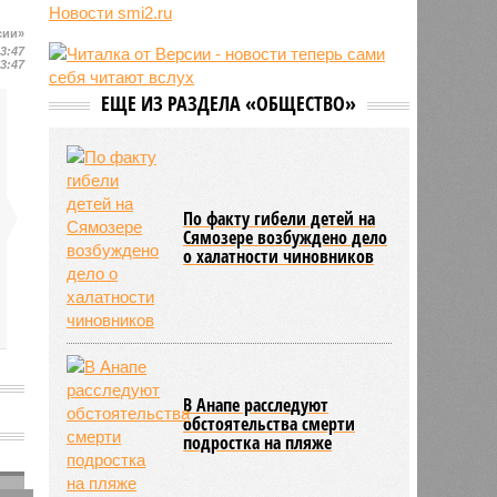
взятии «в заложники» Шенгена
Новости smi2.ru
11:04
Генконсульство Испании
сии»
13:47
выпустило предупреждение для
13:47
россиян
ЕЩЕ ИЗ РАЗДЕЛА «ОБЩЕСТВО»
10:39
МИД РФ: Евросоюз не позволит в
ближайшее время урегулировать
конфликт на Украине
По факту гибели детей на
Сямозере возбуждено дело
о халатности чиновников
В Анапе расследуют
обстоятельства смерти
подростка на пляже