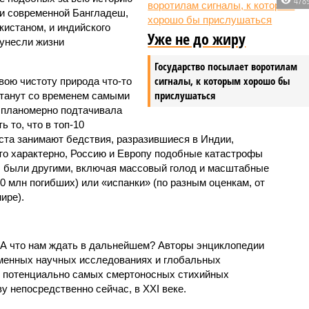
и современной Бангладеш,
истаном, и индийского
Уже не до жиру
унесли жизни
Государство посылает воротилам
сигналы, к которым хорошо бы
вою чистоту природа что-то
прислушаться
станут со временем самыми
и планомерно подтачивала
 то, что в топ-10
ста занимают бедствия, разразившиеся в Индии,
то характерно, Россию и Европу подобные катастрофы
ды были другими, включая массовый голод и масштабные
 млн погибших) или «испанки» (по разным оценкам, от
ире).
 А что нам ждать в дальнейшем? Авторы энциклопедии
еменных научных исследованиях и глобальных
к потенциально самых смертоносных стихийных
 непосредственно сейчас, в XXI веке.