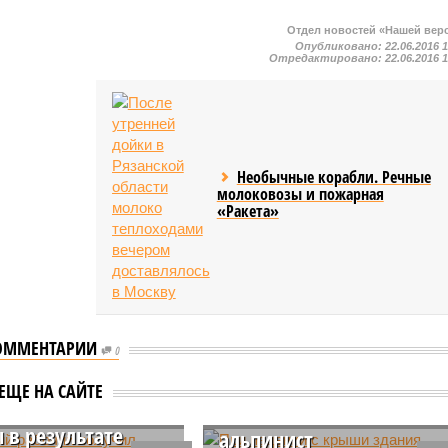
Отдел новостей «Нашей вер
Опубликовано:
22.06.2016 
Отредактировано:
22.06.2016 
Необычные корабли. Речные
молоковозы и пожарная
«Ракета»
ОММЕНТАРИИ
0
ский рабочий
При падении с крыши
ЕЩЕ НА САЙТЕ
л серьезные
здания школы погиб
 в результате
альпинист