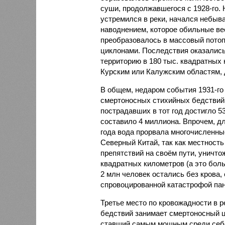
суши, продолжавшегося с 1928-го. 
устремился в реки, начался небы
наводнением, которое обильные вес
преобразовалось в массовый потоп
циклонами. Последствия оказались
территорию в 180 тыс. квадратных 
Курским или Калужским областям, 
В общем, недаром события 1931-го
смертоносных стихийных бедствий,
пострадавших в тот год достигло 5
составило 4 миллиона. Впрочем, для
года вода прорвала многочисленны
Северный Китай, так как местность
препятствий на своём пути, уничто
квадратных километров (а это бол
2 млн человек остались без крова,
спровоцированной катастрофой па
Третье место по кровожадности в р
бедствий занимает смертоносный ц
ставший самым мощным среди себе