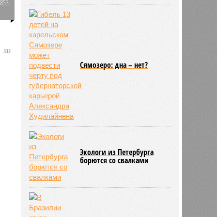
2853
л
0
332
Сямозеро: дна – нет?
Экологи из Петербурга
борются со свалками