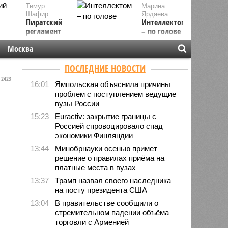
Тимур
Марина
Шафир
Ярдаева
Пиратский
Интеллектом
регламент
– по голове
Москва
ПОСЛЕДНИЕ НОВОСТИ
2423
16:01
Ямпольская объяснила причины
проблем с поступлением ведущие
вузы России
15:23
Euractiv: закрытие границы с
Россией спровоцировало спад
экономики Финляндии
13:44
Минобрнауки осенью примет
решение о правилах приёма на
платные места в вузах
13:37
Трамп назвал своего наследника
на посту президента США
13:04
В правительстве сообщили о
стремительном падении объёма
торговли с Арменией