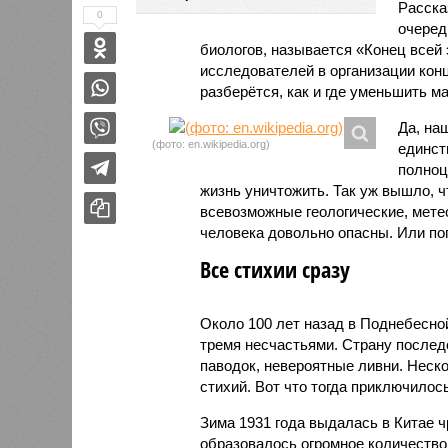
Расск
0
очеред
биологов, называется «Конец всей
исследователей в организации кон
разберётся, как и где уменьшить 
Да, на
(фото: en.wikipedia.org)
единст
полноц
жизнь уничтожить. Так уж вышло, 
всевозможные геологические, мете
человека довольно опасны. Или по
Все стихии сразу
Около 100 лет назад в Поднебесно
тремя несчастьями. Страну послед
паводок, невероятные ливни. Неск
стихий. Вот что тогда приключилось
Зима 1931 года выдалась в Китае 
образовалось огромное количество