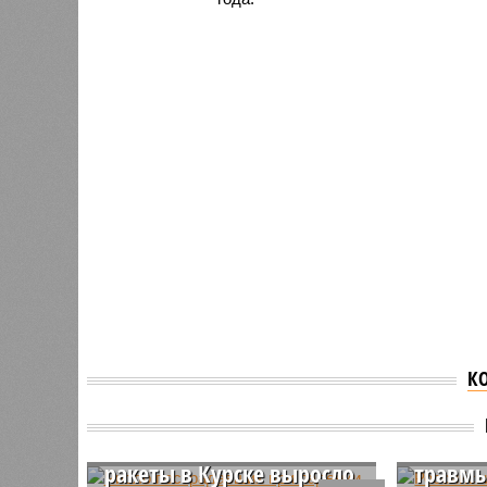
К
Число пострадавших при
Россий
падении обломков
получи
ракеты в Курске выросло
травмы