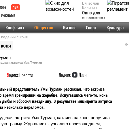
Вячеслав
2026
Калинин
Окно для
Реклама
возможностей
Конфликт
Общество
Бизнес
Спорт
Культура
 падении с коня
 коня
дская актриса Ума Турман
ьный представитель Умы Турман рассказал, что актриса
о время тренировки на жеребце. Испугавшись чего-то, конь
а дыбы и сбросил наездницу. В результате инцидента актриса
а несколько переломов.
удская актриса Ума Турман, катаясь на коне, получила
ную травму. Журналисты узнали о произошедшем,