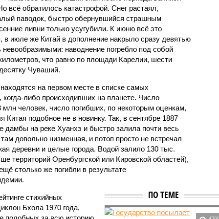
Но всё обратилось катастрофой. Снег растаял,
валый паводок, быстро обернувшийся страшным
енние ливни только усугубили. К июню всё это
, в июле же Китай в дополнение накрыло сразу девятью
 невообразимыми: наводнение погребло под собой
километров, что равно по площади Карелии, шести
десятку Чуваший.
 находятся на первом месте в списке самых
 когда-либо происходивших на планете. Число
3 млн человек, число погибших, по некоторым оценкам,
 Китая подобное не в новинку. Так, в сентябре 1887
е дамбы на реке Хуанхэ и быстро залила почти весь
 там довольно низменная, и потоп просто не встречал
жая деревни и целые города. Водой залило 130 тыс.
ьше территорий Оренбургской или Кировской областей),
 ещё столько же погибли в результате
ндемии.
ПО ТЕМЕ
ейтинге стихийных
иклон Бхола 1970 года,
 подобных за всю историю
478