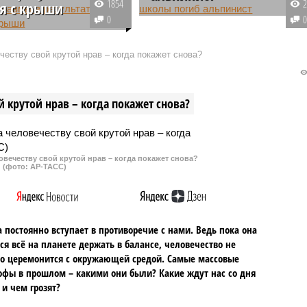
1854
я с крыши
Трагический инцидент произошё
0
ошло в республике
в российской столице. Там
 Там местный житель,
промышленный альпинист
еству свой крутой нрав – когда покажет снова?
 работы по ремонту
сорвался с крыши и упал во
з страховочного троса,
время проведения работ по
я, сорвался вниз и был
расчистке кровли на здании
 крутой нрав – когда покажет снова?
 травмирован .
школы.
овечеству свой крутой нрав – когда покажет снова?
(фото: АР-ТАСС)
 постоянно вступает в противоречие с нами. Ведь пока она
ся всё на планете держать в балансе, человечество не
о церемонится с окружающей средой. Самые массовые
офы в прошлом – какими они были? Какие ждут нас со дня
 и чем грозят?