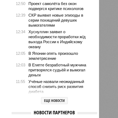
12:50
Проект самолёта без окон
подвергся критике психологов
12:39
СКР выявил новые эпизоды в
серии похищений девушек
вымогателями
12:34
Хуснуллин заявил о
необходимости проработки ж/д
выхода России к Индийскому
океану
12:05
В Японии опять произошло
землетрясение
12:03
В Египте безработный мужчина
притворялся судьёй и вымогал
деньги
11:55
Учёные назвали неожиданный
способ снизить риск развития
диабета
11:39
В европейских аэропортах
ЕЩЕ НОВОСТИ
отключили систему биометрии на
границе из-за очередей
НОВОСТИ ПАРТНЕРОВ
11:14
Люксембург обвинил Евросоюз во