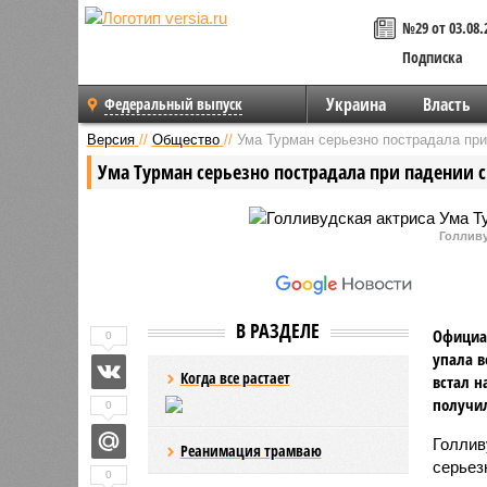
№29 от 03.08.
Подписка
Украина
Власть
Федеральный выпуск
Версия
//
Общество
//
Ума Турман серьезно пострадала при
Ума Турман серьезно пострадала при падении с
Голливу
В РАЗДЕЛЕ
Официал
0
упала в
Когда все растает
встал н
получил
0
Голлив
Реанимация трамваю
серьез
0