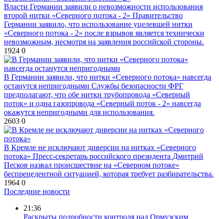
Власти Германии заявили о невозможности использования
второй нитки «Северного потока - 2»
Правительство
Германии заявило, что использование уцелевшей нитки
«Северного потока - 2» после взрывов является технически
невозможным, несмотря на заявления российской стороны.
1924
0
В Германии заявили, что нитки «Северного потока» навсегда
останутся непригодными
Службы безопасности ФРГ
предполагают, что обе нитки трубопровода «Северный
поток» и одна газопровода «Северный поток - 2» навсегда
окажутся непригодными для использования.
2603
0
В Кремле не исключают диверсии на нитках «Северного
потока»
Пресс-секретарь российского президента Дмитрий
Песков назвал происшествие на «Северном потоке»
беспрецедентной ситуацией, которая требует разбирательства.
1964
0
Последние новости
21:36
Раскрыты подробности контроля над Ормузским