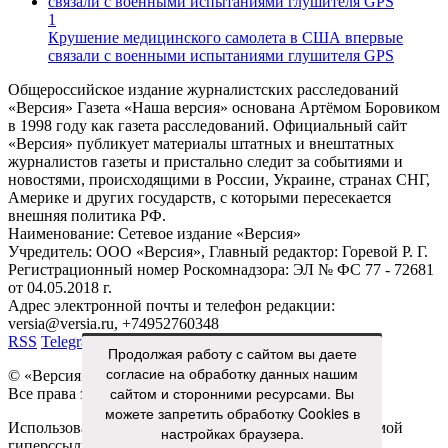
4
Энциклопедия позора
6
Ко дню Победы. Судьбы трёх теплоходов
31
Не постоим за ценой
1
Крушение медицинского самолета в США впервые
связали с военными испытаниями глушителя GPS
Общероссийское издание журналистских расследований
«Версия»
Газета «Наша версия» основана Артёмом Боровиком
в 1998 году как газета расследований. Официальный сайт
«Версия» публикует материалы штатных и внештатных
журналистов газеты и пристально следит за событиями и
Продолжая работу с сайтом вы даете
новостями, происходящими в России, Украине, странах СНГ,
Америке и других государств, с которыми пересекается
согласие на обработку данных нашим
внешняя политика РФ.
сайтом и сторонними ресурсами. Вы
Наименование:
Cетевое издание «Версия»
можете запретить обработку Cookies в
Учредитель:
ООО «Версия»,
Главный редактор:
Горевой Р. Г.
настройках браузера.
Регистрационный номер Роскомнадзора:
ЭЛ № ФС 77 - 72681