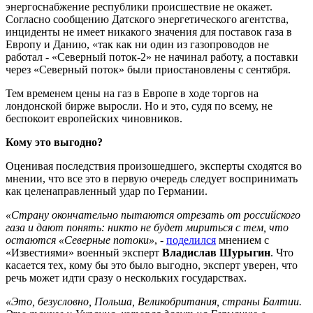
энергоснабжение республики происшествие не окажет.
Согласно сообщению Датского энергетического агентства,
инциденты не имеет никакого значения для поставок газа в
Европу и Данию, «так как ни один из газопроводов не
работал - «Северный поток-2» не начинал работу, а поставки
через «Северный поток» были приостановлены с сентября.
Тем временем цены на газ в Европе в ходе торгов на
лондонской бирже выросли. Но и это, судя по всему, не
беспокоит европейских чиновников.
Кому это выгодно?
Оценивая последствия произошедшего, эксперты сходятся во
мнении, что все это в первую очередь следует воспринимать
как целенаправленный удар по Германии.
«Страну окончательно пытаются отрезать от российского
газа и дают понять: никто не будет мириться с тем, что
остаются «Северные потоки»
, -
поделился
мнением с
«Известиями» военный эксперт
Владислав Шурыгин
. Что
касается тех, кому бы это было выгодно, эксперт уверен, что
речь может идти сразу о нескольких государствах.
«Это, безусловно, Польша, Великобритания, страны Балтии.