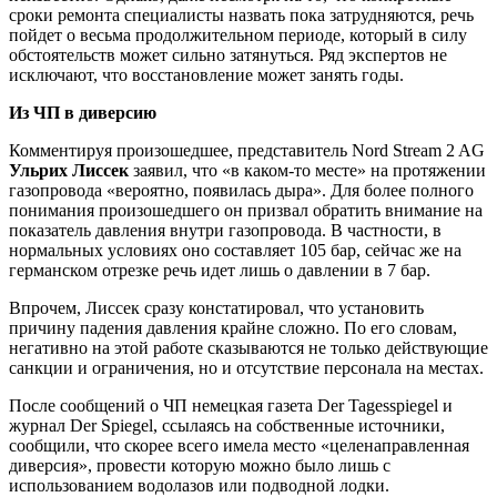
сроки ремонта специалисты назвать пока затрудняются, речь
пойдет о весьма продолжительном периоде, который в силу
обстоятельств может сильно затянуться. Ряд экспертов не
исключают, что восстановление может занять годы.
Из ЧП в диверсию
Комментируя произошедшее, представитель Nord Stream 2 AG
Ульрих Лиссек
заявил, что «в каком-то месте» на протяжении
газопровода «вероятно, появилась дыра». Для более полного
понимания произошедшего он призвал обратить внимание на
показатель давления внутри газопровода. В частности, в
нормальных условиях оно составляет 105 бар, сейчас же на
германском отрезке речь идет лишь о давлении в 7 бар.
Впрочем, Лиссек сразу констатировал, что установить
причину падения давления крайне сложно. По его словам,
негативно на этой работе сказываются не только действующие
санкции и ограничения, но и отсутствие персонала на местах.
После сообщений о ЧП немецкая газета Der Tagesspiegel и
журнал Der Spiegel, ссылаясь на собственные источники,
сообщили, что скорее всего имела место «целенаправленная
диверсия», провести которую можно было лишь с
использованием водолазов или подводной лодки.