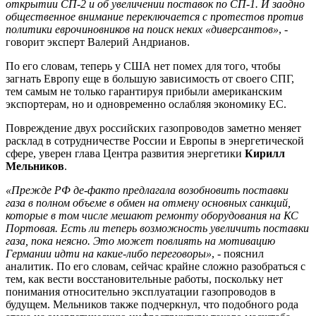
открытии СП-2 и об увеличении поставок по СП-1. И заодно
общественное внимание переключается с протестов против
политики еврочиновников на поиск неких «диверсантов»
, -
говорит эксперт Валерий Андрианов.
По его словам, теперь у США нет помех для того, чтобы
загнать Европу еще в большую зависимость от своего СПГ,
тем самым не только гарантируя прибыли американским
экспортерам, но и одновременно ослабляя экономику ЕС.
Повреждение двух российских газопроводов заметно меняет
расклад в сотрудничестве России и Европы в энергетической
сфере, уверен глава Центра развития энергетики
Кирилл
Мельников
.
«Прежде РФ де-факто предлагала возобновить поставки
газа в полном объеме в обмен на отмену основных санкций,
которые в том числе мешают ремонту оборудования на КС
Портовая. Есть ли теперь возможность увеличить поставки
газа, пока неясно. Это может повлиять на мотивацию
Германии идти на какие-либо переговоры»
, - пояснил
аналитик. По его словам, сейчас крайне сложно разобраться с
тем, как вести восстановительные работы, поскольку нет
понимания относительно эксплуатации газопроводов в
будущем. Мельников также подчеркнул, что подобного рода