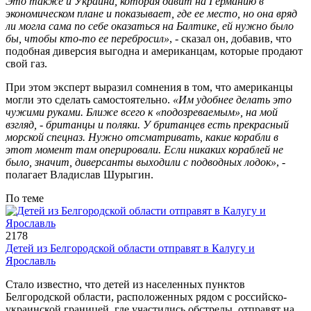
Это также и Украина, которая давит на Германию в
экономическом плане и показывает, где ее место, но она вряд
ли могла сама по себе оказаться на Балтике, ей нужно было
бы, чтобы кто-то ее перебросил»
, - сказал он, добавив, что
подобная диверсия выгодна и американцам, которые продают
свой газ.
При этом эксперт выразил сомнения в том, что американцы
могли это сделать самостоятельно.
«Им удобнее делать это
чужими руками. Ближе всего к «подозреваемым», на мой
взгляд, - британцы и поляки. У британцев есть прекрасный
морской спецназ. Нужно отсматривать, какие корабли в
этот момент там оперировали. Если никаких кораблей не
было, значит, диверсанты выходили с подводных лодок»
, -
полагает Владислав Шурыгин.
По теме
2178
Детей из Белгородской области отправят в Калугу и
Ярославль
Стало известно, что детей из населенных пунктов
Белгородской области, расположенных рядом с российско-
украинской границей, где участились обстрелы, отправят на