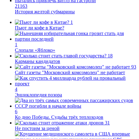
36298
Волонтёры СВО требуют справедливости
30391
В Германии водители испытывают шок при посещении
заправок
21163
История желтой субмарины
1
Пьют ли кофе в Китае?
1
Слопали «Яблоко»
18
Карманы кандидатов
93
Сайт газеты "Московский комсомолец" не работает