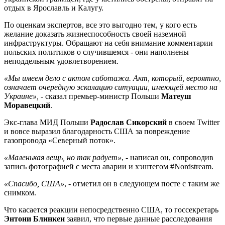
отдых в Ярославль и Калугу.
По оценкам экспертов, все это выгодно тем, у кого есть
желание доказать жизнеспособность своей наземной
инфраструктуры. Обращают на себя внимание комментарии
польских политиков о случившемся - они наполнены
неподдельным удовлетворением.
«Мы имеем дело с актом саботажа. Акт, который, вероятно,
означает очередную эскалацию ситуации, имеющей место на
Украине»,
- сказал премьер-министр Польши
Матеуш
Моравецкий
.
Экс-глава МИД Польши
Радослав Сикорский
в своем Twitter
и вовсе выразил благодарность США за повреждение
газопровода «Северный поток».
«Маленькая вещь, но так радует»
, - написал он, сопроводив
запись фотографией с места аварии и хэштегом #Nordstream.
«Спасибо, США»
, - отметил он в следующем посте с таким же
снимком.
Что касается реакции непосредственно США, то госсекретарь
Энтони Блинкен
заявил, что первые данные расследования