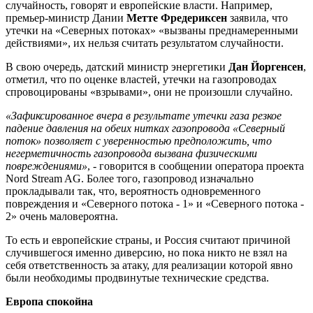
случайность, говорят и европейские власти. Например,
премьер-министр Дании
Метте Фредериксен
заявила, что
утечки на «Северных потоках» «вызваны преднамеренными
действиями», их нельзя считать результатом случайности.
В свою очередь, датский министр энергетики
Дан Йоргенсен
,
отметил, что по оценке властей, утечки на газопроводах
спровоцированы «взрывами», они не произошли случайно.
«Зафиксированное вчера в результате утечки газа резкое
падение давления на обеих нитках газопровода «Северный
поток» позволяет с уверенностью предположить, что
негерметичность газопровода вызвана физическими
повреждениями»
, - говорится в сообщении оператора проекта
Nord Stream AG. Более того, газопровод изначально
прокладывали так, что, вероятность одновременного
повреждения и «Северного потока - 1» и «Северного потока -
2» очень маловероятна.
То есть и европейские страны, и Россия считают причиной
случившегося именно диверсию, но пока никто не взял на
себя ответственность за атаку, для реализации которой явно
были необходимы продвинутые технические средства.
Европа спокойна