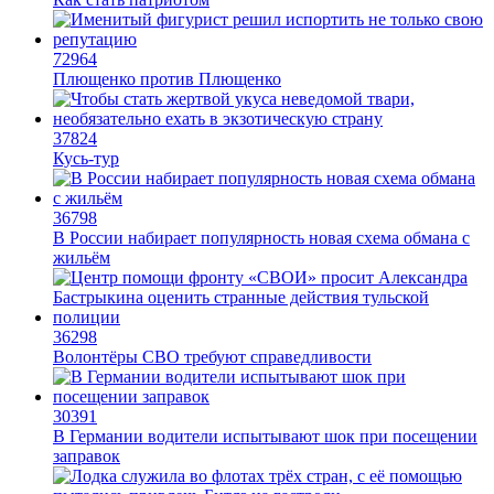
113952
Война, море и пляжи
106632
Как стать патриотом
72964
Плющенко против Плющенко
37824
Кусь-тур
36798
В России набирает популярность новая схема обмана с
жильём