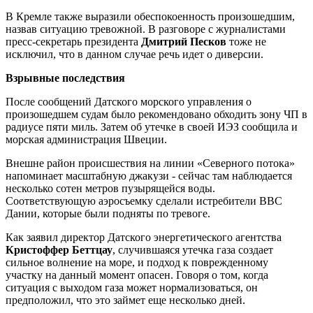
В Кремле также выразили обеспокоенность произошедшим,
назвав ситуацию тревожной. В разговоре с журналистами
пресс-секретарь президента
Дмитрий Песков
тоже не
исключил, что в данном случае речь идет о диверсии.
Взрывные последствия
После сообщений Датского морского управления о
произошедшем судам было рекомендовано обходить зону ЧП в
радиусе пяти миль. Затем об утечке в своей ИЭЗ сообщила и
морская администрация Швеции.
Внешне район происшествия на линии «Северного потока»
напоминает масштабную джакузи - сейчас там наблюдается
несколько сотен метров пузырящейся воды.
Соответствующую аэросъемку сделали истребители ВВС
Дании, которые были подняты по тревоге.
Как заявил директор Датского энергетического агентства
Кристоффер Беттцау
, случившаяся утечка газа создает
сильное волнение на море, и подход к поврежденному
участку на данный момент опасен. Говоря о том, когда
ситуация с выходом газа может нормализоваться, он
предположил, что это займет еще несколько дней.