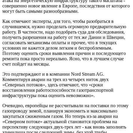
атака на энергетическую инфраструктуру такого масштаба -
совершенно новое явление в Европе, последствия от которого
могут быть самыми разнообразными.
Как отмечают эксперты, для того, чтобы разобраться в
случившемся, нужно проделать огромную предварительную
работу. В частности, надо подобрать суда для обследования,
получить разрешения на работу от тех же Дании и Швеции,
согласовать механизмы оплаты и прочее, что в текущих
условиях не кажется делом легким и беспроблемным.
Поэтому оценить сроки выявления причин и последующего
ремонта пока просто нереально. Ясно, что в лучшем случае
счет пойдет на месяцы.
Это подтверждают и в компании Nord Stream AG.
Комментируя аварии на трех из четырех ниток двух
«Северных потоков», здесь отмечают, что «сроки
восстановления работоспособности газотранспортной
инфраструктуры пока оценить невозможно».
Очевидно, европейцы не рассчитывали на поставки по этому
газопроводу зимой, планируя экономить и максимально
закупаться сжиженным газом. Но теперь из-за аварии на
«Северном потоке» актуальной становится проблема на
перспективу следующих двух-трех лет - как вновь заполнять
хранилища после следующей зимы, без этой трубы