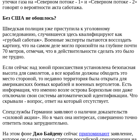
утечки газа на «Северном потоке - 1» и «Северном потоке - 2»
говорят о вероятности акта саботажа.
Без США не обошлось?
Шведская полиция уже приступила к уголовному
расследованию, случившееся здесь квалифицируют как
«грубый саботаж». Военные эксперты пытаются воссоздать
картину, что на самом деле могло произойти на глубине почти
70 метров, отмечая, что в действительности сделать это было
не трудно.
Если сейчас над зоной происшествия установлена безопасная
высота для самолетов, а все корабли должны обходить это
место стороной, то недавно территория была открыта для
американских боевых кораблей и военных вертолетов. Есть
информация, что именно возле острова Борнхольм они даже
отключали свои системы автоматической идентификации. Что
скрывали - вопрос, ответ на который отсутствует.
Спецслужбы Германии заявляют о наличии доказательств
«силовой акции». Но в чьих она интересах, совершенно точно
ответить пока затруднительно.
На этом фоне
Джо Байдену
сейчас
припоминают
заявление,
которое он сделал перед стартом российской спецоперации на