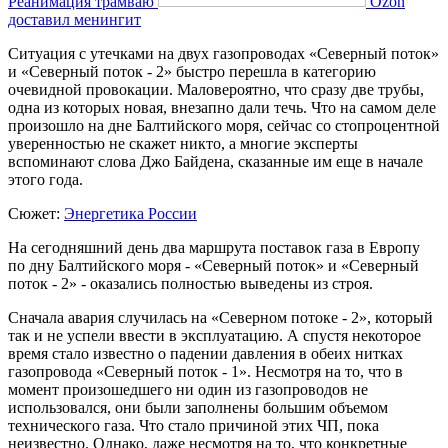
Реанимация трамваю
Ozon
доставил менингит
Ситуация с утечками на двух газопроводах «Северный поток»
и «Северный поток - 2» быстро перешла в категорию
очевидной провокации. Маловероятно, что сразу две трубы,
одна из которых новая, внезапно дали течь. Что на самом деле
произошло на дне Балтийского моря, сейчас со стопроцентной
уверенностью не скажет никто, а многие эксперты
вспоминают слова Джо Байдена, сказанные им еще в начале
этого года.
Сюжет:
Энергетика России
На сегодняшний день два маршрута поставок газа в Европу
по дну Балтийского моря - «Северный поток» и «Северный
поток - 2» - оказались полностью выведены из строя.
Сначала авария случилась на «Северном потоке - 2», который
так и не успели ввести в эксплуатацию. А спустя некоторое
время стало известно о падении давления в обеих нитках
газопровода «Северный поток - 1». Несмотря на то, что в
момент произошедшего ни один из газопроводов не
использовался, они были заполнены большим объемом
технического газа. Что стало причиной этих ЧП, пока
неизвестно. Однако, даже несмотря на то, что конкретные