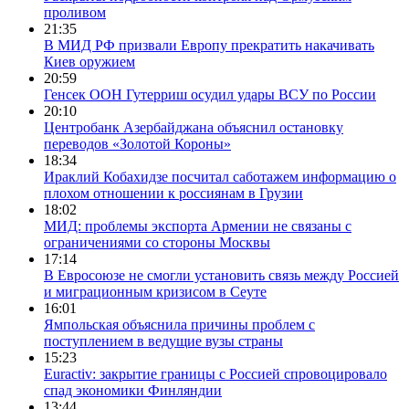
проливом
21:35
В МИД РФ призвали Европу прекратить накачивать
Киев оружием
20:59
Генсек ООН Гутерриш осудил удары ВСУ по России
20:10
Центробанк Азербайджана объяснил остановку
переводов «Золотой Короны»
18:34
Ираклий Кобахидзе посчитал саботажем информацию о
плохом отношении к россиянам в Грузии
18:02
МИД: проблемы экспорта Армении не связаны с
ограничениями со стороны Москвы
17:14
В Евросоюзе не смогли установить связь между Россией
и миграционным кризисом в Сеуте
16:01
Ямпольская объяснила причины проблем с
поступлением в ведущие вузы страны
15:23
Euractiv: закрытие границы с Россией спровоцировало
спад экономики Финляндии
13:44