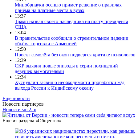
Минобрнауки осенью примет решение о правилах
приёма на платные места в вузах
13:37
Трамп назвал своего наследника на посту президента
США
13:04
В правительстве сообщили о стремительном падении
объёма торговли с Арменией
12:50
Проект самолёта без окон подвергся критике психологов
12:39
СКР выявил новые эпизоды в серии похищений
девушек вымогателями
12:34
Хуснуллин заявил о необходимости проработки ж/д
выхода России к Индийскому океану
Еще новости
Новости партнеров
Россиянам озвучили безопасную порцию
ягод