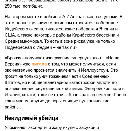
250 тыс. погибших.
На втором месте в рейтинге A-Z Animals как раз цунами. В
этом плане к уязвимым регионам относятся: побережье
Индийского океана, тихо­океанские побережья Японии и
США, а также некоторые районы Карибского бассейна и
Средиземноморья. То есть в зоне риска уже не только
Поднебесная с Индией – не так ли?
«Бронзу» получают извержения супервулканов – «Наша
Версия» уже
писала
о том, что может случиться, если
окончательно проснётся знаменитый Йеллоустоун. Это
грозит не только уничтожением части Соединённых
Штатов, но и общепланетарной катастрофой вплоть до
возникновения «вулканической зимы». Флегрейские поля в
Италии, кстати, тоже не стоит сбрасывать со счетов. Равно
как и многие другие до поры спящие вулканические
районы.
Невидимый убийца
Упоминают эксперты и жару вкупе с засухой и