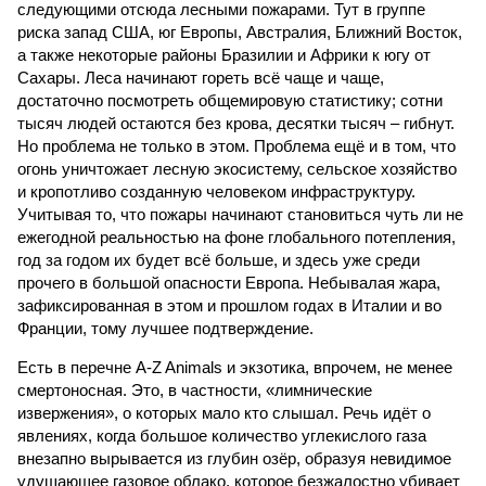
следующими отсюда лесными пожарами. Тут в группе
риска запад США, юг Европы, Австралия, Ближний Восток,
а также некоторые районы Бразилии и Африки к югу от
Сахары. Леса начинают гореть всё чаще и чаще,
достаточно посмотреть общемировую статистику; сотни
тысяч людей остаются без крова, десятки тысяч – гибнут.
Но проблема не только в этом. Проблема ещё и в том, что
огонь уничтожает лесную экосистему, сельское хозяйство
и кропотливо созданную человеком инфраструктуру.
Учитывая то, что пожары начинают становиться чуть ли не
ежегодной реальностью на фоне глобального потепления,
год за годом их будет всё больше, и здесь уже среди
прочего в большой опасности Европа. Небывалая жара,
зафиксированная в этом и прошлом годах в Италии и во
Франции, тому лучшее подтверждение.
Есть в перечне A-Z Animals и экзотика, впрочем, не менее
смертоносная. Это, в частности, «лимнические
извержения», о которых мало кто слышал. Речь идёт о
явлениях, когда большое количество углекислого газа
внезапно вырывается из глубин озёр, образуя невидимое
удушающее газовое облако, которое безжалостно убивает