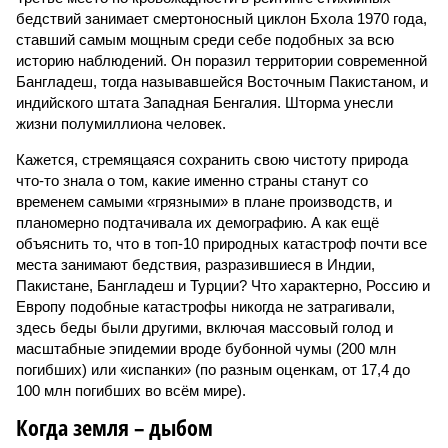
бедствий занимает смертоносный циклон Бхола 1970 года,
ставший самым мощным среди себе подобных за всю
историю наблюдений. Он поразил территории современной
Бангладеш, тогда называвшейся Восточным Пакистаном, и
индийского штата Западная Бенгалия. Шторма унесли
жизни полумиллиона человек.
Кажется, стремящаяся сохранить свою чистоту природа
что-то знала о том, какие именно страны станут со
временем самыми «грязными» в плане производств, и
планомерно подтачивала их демографию. А как ещё
объяснить то, что в топ-10 природных катастроф почти все
места занимают бедствия, разразившиеся в Индии,
Пакистане, Бангладеш и Турции? Что характерно, Россию и
Европу подобные катастрофы никогда не затрагивали,
здесь беды были другими, включая массовый голод и
масштабные эпидемии вроде бубонной чумы (200 млн
погибших) или «испанки» (по разным оценкам, от 17,4 до
100 млн погибших во всём мире).
Когда земля – дыбом