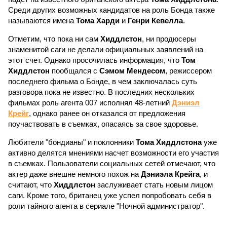
Среди других возможных кандидатов на роль Бонда также
называются имена
Тома Харди
и
Генри Кевелла
.
Отметим, что пока ни сам
Хиддлстон
, ни продюсеры
знаменитой саги не делали официальных заявлений на
этот счет. Однако просочилась информация, что
Том
Хиддлстон
пообщался с
Сэмом Мендесом
, режиссером
последнего фильма о Бонде, в чем заключалась суть
разговора пока не известно. В последних нескольких
фильмах роль агента 007 исполнял 48-летний
Дэниэл
Крейг
, однако ранее он отказался от предложения
поучаствовать в съемках, опасаясь за свое здоровье.
Любители "бондианы" и поклонники
Тома Хиддлстона
уже
активно делятся мнениями насчет возможности его участия
в съемках. Пользователи социальных сетей отмечают, что
актер даже внешне немного похож на
Дэниэла Крейга
, и
считают, что
Хиддлстон
заслуживает стать новым лицом
саги. Кроме того, британец уже успел попробовать себя в
роли тайного агента в сериале "Ночной администратор".