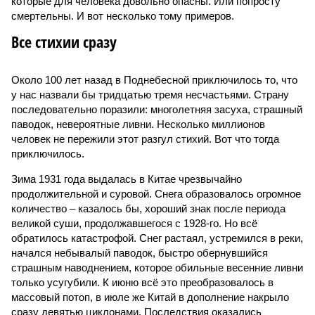
которые для человека довольно опасны. Или попросту
смертельны. И вот несколько тому примеров.
Все стихии сразу
Около 100 лет назад в Поднебесной приключилось то, что
у нас назвали бы тридцатью тремя несчастьями. Страну
последовательно поразили: многолетняя засуха, страшный
паводок, невероятные ливни. Несколько миллионов
человек не пережили этот разгул стихий. Вот что тогда
приключилось.
Зима 1931 года выдалась в Китае чрезвычайно
продолжительной и суровой. Снега образовалось огромное
количество – казалось бы, хороший знак после периода
великой суши, продолжавшегося с 1928-го. Но всё
обратилось катастрофой. Снег растаял, устремился в реки,
начался небывалый паводок, быстро обернувшийся
страшным наводнением, которое обильные весенние ливни
только усугубили. К июню всё это преобразовалось в
массовый потоп, в июле же Китай в дополнение накрыло
сразу девятью циклонами. Последствия оказались