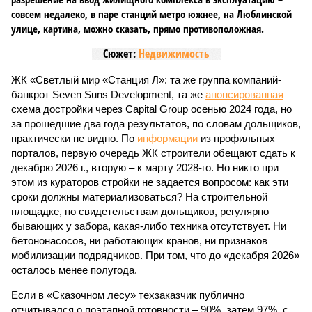
совсем недалеко, в паре станций метро южнее, на Люблинской
улице, картина, можно сказать, прямо противоположная.
Сюжет:
Недвижимость
ЖК «Светлый мир «Станция Л»: та же группа компаний-
банкрот Seven Suns Development, та же
анонсированная
схема достройки через Capital Group осенью 2024 года, но
за прошедшие два года результатов, по словам дольщиков,
практически не видно. По
информации
из профильных
порталов, первую очередь ЖК строители обещают сдать к
декабрю 2026 г., вторую – к марту 2028-го. Но никто при
этом из кураторов стройки не задается вопросом: как эти
сроки должны материализоваться? На строительной
площадке, по свидетельствам дольщиков, регулярно
бывающих у забора, какая-либо техника отсутствует. Ни
бетононасосов, ни работающих кранов, ни признаков
мобилизации подрядчиков. При том, что до «декабря 2026»
осталось менее полугода.
Если в «Сказочном лесу» техзаказчик публично
отчитывался о поэтапной готовности – 90%, затем 97%, с