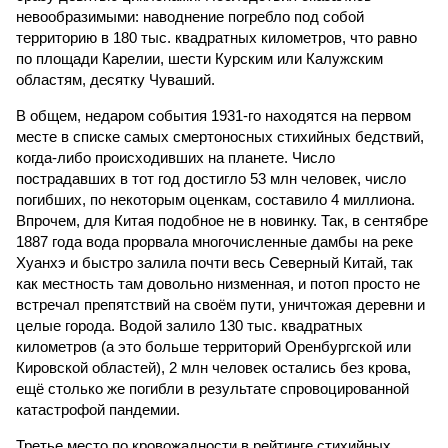
невообразимыми: наводнение погребло под собой
территорию в 180 тыс. квадратных километров, что равно
по площади Карелии, шести Курским или Калужским
областям, десятку Чуваший.
В общем, недаром события 1931-го находятся на первом
месте в списке самых смертоносных стихийных бедствий,
когда-либо происходивших на планете. Число
пострадавших в тот год достигло 53 млн человек, число
погибших, по некоторым оценкам, составило 4 миллиона.
Впрочем, для Китая подобное не в новинку. Так, в сентябре
1887 года вода прорвала многочисленные дамбы на реке
Хуанхэ и быстро залила почти весь Северный Китай, так
как местность там довольно низменная, и потоп просто не
встречал препятствий на своём пути, уничтожая деревни и
целые города. Водой залило 130 тыс. квадратных
километров (а это больше территорий Оренбургской или
Кировской областей), 2 млн человек остались без крова,
ещё столько же погибли в результате спровоцированной
катастрофой пандемии.
Третье место по кровожадности в рейтинге стихийных