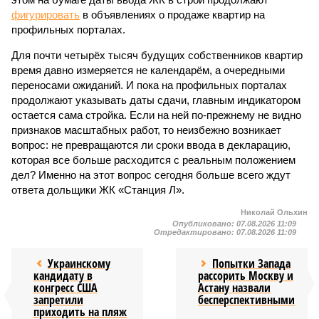
фигурировать
в объявлениях о продаже квартир на
профильных порталах.
Для почти четырёх тысяч будущих собственников квартир
время давно измеряется не календарём, а очередными
переносами ожиданий. И пока на профильных порталах
продолжают указывать даты сдачи, главным индикатором
остается сама стройка. Если на ней по-прежнему не видно
признаков масштабных работ, то неизбежно возникает
вопрос: не превращаются ли сроки ввода в декларацию,
которая все больше расходится с реальным положением
дел? Именно на этот вопрос сегодня больше всего ждут
ответа дольщики ЖК «Станция Л».
Николай Ольхин
Опубликовано:
07.08.2026 11:09
Отредактировано:
07.08.2026 11:09
Украинскому
Попытки Запада
кандидату в
рассорить Москву и
конгресс США
Астану назвали
запретили
бесперспективными
приходить на пляж