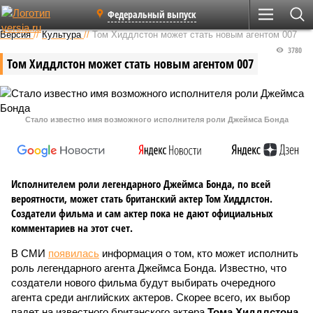
Федеральный выпуск
Версия
//
Культура
//
Том Хиддлстон может стать новым агентом 007
3780
Том Хиддлстон может стать новым агентом 007
Стало известно имя возможного исполнителя роли Джеймса Бонда
Исполнителем роли легендарного Джеймса Бонда, по всей
вероятности, может стать британский актер Том Хиддлстон.
Создатели фильма и сам актер пока не дают официальных
комментариев на этот счет.
В СМИ
появилась
информация о том, кто может исполнить
роль легендарного агента Джеймса Бонда. Известно, что
создатели нового фильма будут выбирать очередного
агента среди английских актеров. Скорее всего, их выбор
падет на известного британского актера
Тома Хиддлстона
.