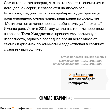
Сам актер не раз говорил, что почтет за честь сниматься в
легендарной серии, и согласится на любую роль.
Возможно, создатели фильма приберегли для британца
роль очередного суперзлодея, ведь ранее во франшизе
"Мстители" он отлично проявил себя в амплуа "плохиша".
Именно роль Локи в 2011 году стала настоящим прорывом
в карьере
Тома Хиддлстона
, принеся ему всемирную
известность, однако в последнее время актер ушел от
съемок в фильмах по комиксам и задействован в картинах
с серьезными ролями.
Отдел новостей «Нашей версии»
Опубликовано:
15.05.2016 14:08
Отредактировано:
15.05.2016 14:08
«Восточную
землю» заберёт
государство?
КОММЕНТАРИИ
0
Версия
//
Конфликт
//
В нескольких станциях от уже сданного