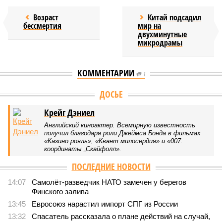
Возраст
Китай подсадил
бессмертия
мир на
двухминутные
микродрамы
КОММЕНТАРИИ
1
ДОСЬЕ
Крейг Дэниел
Английский киноактер. Всемирную известность
получил благодаря роли Джеймса Бонда в фильмах
«Казино рояль», «Квант милосердия» и «007:
координаты „Скайфолл».
ПОСЛЕДНИЕ НОВОСТИ
14:07
Самолёт-разведчик НАТО замечен у берегов
Финского залива
13:45
Евросоюз нарастил импорт СПГ из России
13:32
Спасатель рассказала о плане действий на случай,