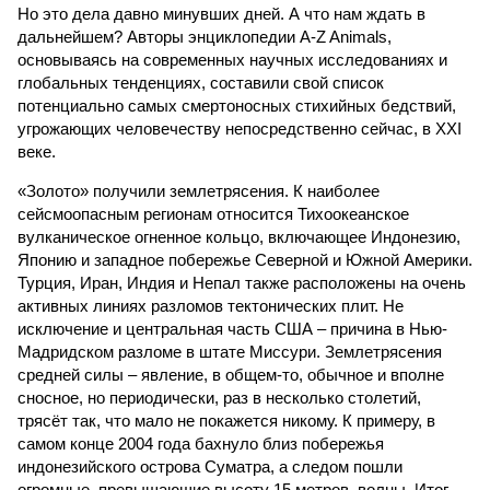
Но это дела давно минувших дней. А что нам ждать в
дальнейшем? Авторы энциклопедии A-Z Animals,
основываясь на современных научных исследованиях и
глобальных тенденциях, составили свой список
потенциально самых смертоносных стихийных бедствий,
угрожающих человечеству непосредственно сейчас, в XXI
веке.
«Золото» получили землетрясения. К наиболее
сейсмоопасным регионам относится Тихоокеанское
вулканическое огненное кольцо, включающее Индонезию,
Японию и западное побережье Северной и Южной Америки.
Турция, Иран, Индия и Непал также расположены на очень
активных линиях разломов тектонических плит. Не
исключение и центральная часть США – причина в Нью-
Мадридском разломе в штате Миссури. Землетрясения
средней силы – явление, в общем-то, обычное и вполне
сносное, но периодически, раз в несколько столетий,
трясёт так, что мало не покажется никому. К примеру, в
самом конце 2004 года бахнуло близ побережья
индонезийского острова Суматра, а следом пошли
огромные, превышающие высоту 15 метров, волны. Итог –