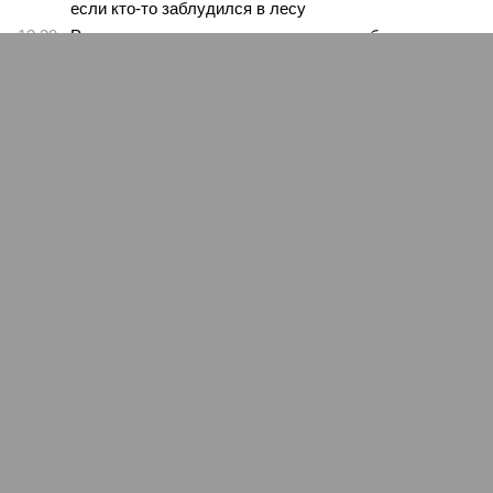
если кто-то заблудился в лесу
13:29
Россияне массово подсаживаются на общение с
нейросетями и обращаются из-за этого к психологам
13:21
У побережья Турции обнаружили беспилотник
ЕЩЕ НОВОСТИ
НОВОСТИ ПАРТНЕРОВ
Новости smi2.ru
ЕЩЕ ИЗ РАЗДЕЛА «КУЛЬТУРА»
Оркестр Мариинки под управлением Гергиева
выступит в освобожденной Пальмире