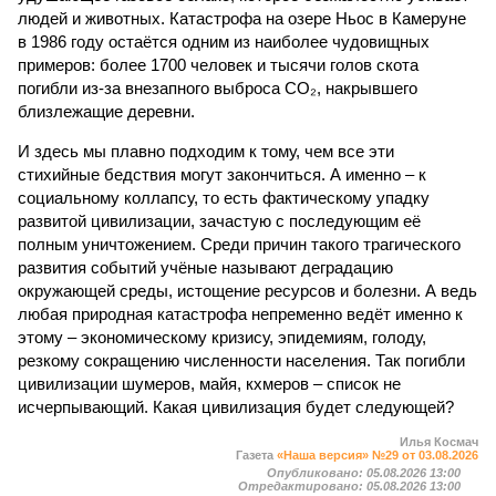
людей и животных. Катастрофа на озере Ньос в Камеруне
в 1986 году остаётся одним из наиболее чудовищных
примеров: более 1700 человек и тысячи голов скота
погибли из-за внезапного выброса CO₂, накрывшего
близлежащие деревни.
И здесь мы плавно подходим к тому, чем все эти
стихийные бедствия могут закончиться. А именно – к
социальному коллапсу, то есть фактическому упадку
развитой цивилизации, зачастую с последующим её
полным уничтожением. Среди причин такого трагического
развития событий учёные называют деградацию
окружающей среды, истощение ресурсов и болезни. А ведь
любая природная катастрофа непременно ведёт именно к
этому – экономическому кризису, эпидемиям, голоду,
резкому сокращению численности населения. Так погибли
цивилизации шумеров, майя, кхмеров – список не
исчерпывающий. Какая цивилизация будет следующей?
Илья Космач
Газета
«Наша версия» №29 от 03.08.2026
Опубликовано:
05.08.2026 13:00
Отредактировано:
05.08.2026 13:00