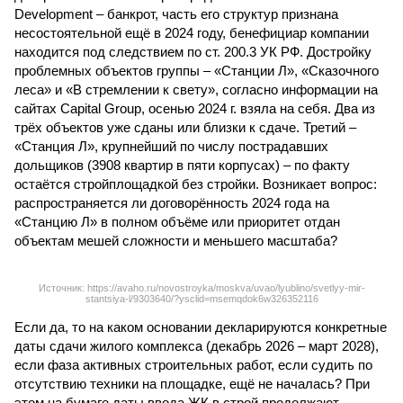
Development – банкрот, часть его структур признана
несостоятельной ещё в 2024 году, бенефициар компании
находится под следствием по ст. 200.3 УК РФ. Достройку
проблемных объектов группы – «Станции Л», «Сказочного
леса» и «В стремлении к свету», согласно информации на
сайтах Capital Group, осенью 2024 г. взяла на себя. Два из
трёх объектов уже сданы или близки к сдаче. Третий –
«Станция Л», крупнейший по числу пострадавших
дольщиков (3908 квартир в пяти корпусах) – по факту
остаётся стройплощадкой без стройки. Возникает вопрос:
распространяется ли договорённость 2024 года на
«Станцию Л» в полном объёме или приоритет отдан
объектам мешей сложности и меньшего масштаба?
Источник: https://avaho.ru/novostroyka/moskva/uvao/lyublino/svetlyy-mir-
stantsiya-l/9303640/?ysclid=msemqdok6w326352116
Если да, то на каком основании декларируются конкретные
даты сдачи жилого комплекса (декабрь 2026 – март 2028),
если фаза активных строительных работ, если судить по
отсутствию техники на площадке, ещё не началась? При
этом на бумаге даты ввода ЖК в строй продолжают