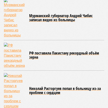
По мнению
Пашиняна
, он не высказал ничего из ряда вон
выходящего. Дескать, Ереван считает транспортную сеть
своей собственностью и теперь намерен просить за аренду
«железки» означенную сумму. При этом, как отмечают
эксперты, армянская сторона, выставляя этот счёт, не
раскрыла методику его калькуляции, то есть, получается,
взяла цифры с потолка. Отдельно стоит отметить, что
заключённый в 2008 году между Арменией и ОАО «РЖД»
концессионный договор, согласно которому российская
компания получила в управление «железку» республики до
2038-го, вероятно, вовсе не предусматривает такой
постановки вопроса.
Неудивительно, что гендиректор РЖД
Белозёров
,
реагируя на словесные интервенции Пашиняна, выступил
со словно растерянно-обиженным комментарием. И,
кажется, стало только хуже. Как отметил менеджер, ЮКЖД
и РЖД
«последовательно и в полном объёме исполняют
взятые на себя обязательства в рамках концессионного
договора от 2008 года». «Концессия дала Армении
современную железную дорогу, при этом освободив