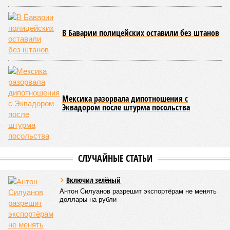
бюджет республики от затрат на её восстановление и
содержание. Дивиденды акционеру никогда не
выплачивались, вся прибыль шла на развитие железной
дороги»
, – добавил Белозёров.
И в самом деле. Российская сторона поставляла Армении
вагоны, по первому чиху ремонтировала пути, в том числе
повреждённые стихией, выплатила в казну закавказской
республики 15 млрд рублей налогов, пускала прибыль на
развитие местной железнодорожной инфраструктуры.
Из слов Белозёрова и приведённых фактов легко сделать
вывод о том, что ОАО «РЖД» занималось в Армении не
деловой активностью, а сугубой благотворительностью, не
инвестировало, а раздавало пожертвования, не
зарабатывало само, а давало зарабатывать другим и,
выходит, никак не гарантировало собственные интересы.
«Пока самая популярная в Армении точка зрения по
поводу будущего железных дорог рес­публики –
национализировать пути сообщения и, естественно,
ничего РЖД не компенсировать. Модернизация железных
дорог Армении за счёт России в Ереване считается