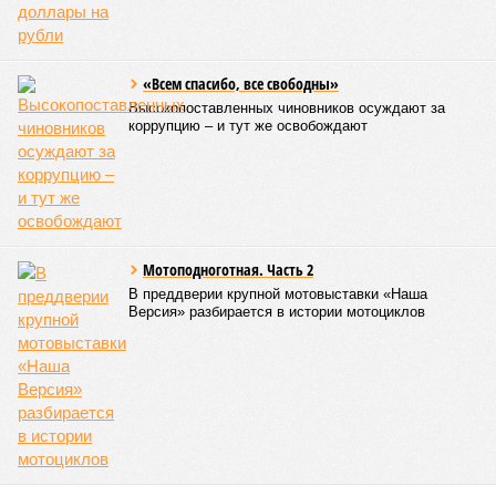
совершенно естественной»
, – указывает политолог
Андрей Суздальцев.
Вот только почему для менеджмента РЖД столь же
естественным считается вкладываться в закавказскую
«железку» тогда, когда на российских железных дорогах не
только
не решены
нынешние проблемы, но и постоянно
возникают
новые? Даст ли здесь свой комментарий
Белозёров?
Гарник Туманян, политолог
– Вероятно, в случае разрыва концессии Пашинян со
своими европейскими партнёрами могут
инициировать новый проект на территории Армении
подобно трамповскому TRIPP, где будет создана
европейская концессия для управления путями, а
доходы от эксплуатации путей будут делиться плюс-
минус в таком же соотношении, как с американцами
(74% – Вашингтону, 26% – Еревану).
Мирослава Регинская, публицист