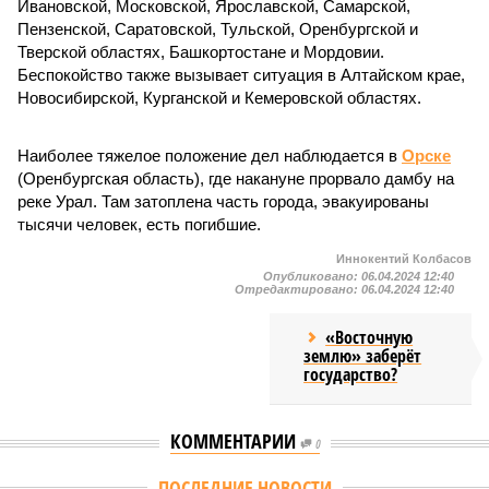
Ивановской, Московской, Ярославской, Самарской,
Пензенской, Саратовской, Тульской, Оренбургской и
Тверской областях, Башкортостане и Мордовии.
Беспокойство также вызывает ситуация в Алтайском крае,
Новосибирской, Курганской и Кемеровской областях.
Наиболее тяжелое положение дел наблюдается в
Орске
(Оренбургская область), где накануне прорвало дамбу на
реке Урал. Там затоплена часть города, эвакуированы
тысячи человек, есть погибшие.
Иннокентий Колбасов
Опубликовано:
06.04.2024 12:40
Отредактировано:
06.04.2024 12:40
«Восточную
землю» заберёт
государство?
КОММЕНТАРИИ
0
Версия
//
Конфликт
//
Монополия вкладывалась-вкладывалась в