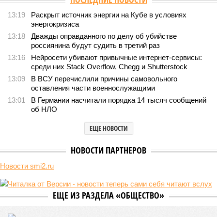
Армению и довкладывалась
1912
РЖД против своей страны
Монополия вкладывалась-вкладывалась в Армению и
довкладывалась
Монополия вкладывалась-вкладывалась в Армению и довкладывалась
(фото: Deep Vision)
Премьер закавказской республики Никол Пашинян заявил, что
его страна может потребовать у Москвы до 2 млрд долларов
ежегодно за аренду Южно-Кавказской железной дороги (ЮКЖД).
В настоящий момент та эксплуатируется «дочкой» ОАО «РЖД»,
причём исключительно за российский счёт. И в
складывающейся ситуации, кажется, больше вопросов не к
Еревану, а к гендиректору монополии Олегу Белозёрову.