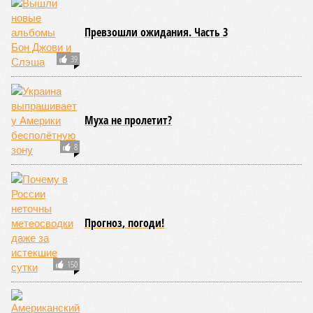
Опубликовано:
08.08.2026 17:00
Отредактировано:
08.08.2026 17:00
Экс-президент
Мочить в
Финляндии
сортире
отказался признать
Россию угрозой для
Европы
КОММЕНТАРИИ
0
ПОСЛЕДНИЕ НОВОСТИ
13:19
Раскрыт источник энергии на Кубе в условиях
энергокризиса
13:18
Дважды оправданного по делу об убийстве
россиянина будут судить в третий раз
13:16
Нейросети убивают привычные интернет-сервисы:
среди них Stack Overflow, Chegg и Shutterstock
13:09
В ВСУ перечислили причины самовольного
оставления части военнослужащими
13:01
В Германии насчитали порядка 14 тысяч сообщений