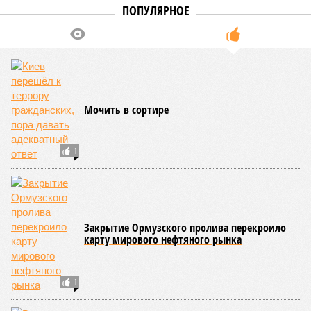
– Довольно вероятным представляется вариант
развития событий, при котором после ухода РЖД
железные дороги Армении быстро обретут другого
спонсора. Вряд ли Пашинян стал бы провоцировать
РЖД совсем без гарантий. В сущности, это очередной
и привычный уже «слив» России бывшими союзниками.
Потерянные нами сателлиты ищут и обретают
новых хозяев, и никакая благодарность или даже
подаренная от щедрот Российского государства
значительная выгода их в этом не могут остановить.
Юрий Баранчик, политолог
– Понятно, почему Пашинян хочет отжать актив
РЖД – в отместку за закрытие российских рынков. Ну
и вообще, чтобы ничего российского в стране не
осталось. Вместе с тем, если маленький Пашинян
отожмёт актив большой РЖД в маленькой Армении,
то о какой результативной внешней политике России
можно будет говорить в принципе?
Иван Дмитриев