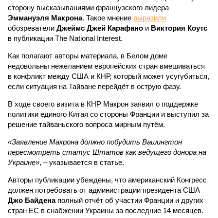
сторону высказываниями французского лидера
Эммануэля Макрона
. Такое мнение
выразили
обозреватели
Джеймс Джей Карафано
и
Виктория Коутс
в публикации The National Interest.
Как полагают авторы материала, в Белом доме
недовольны нежеланием европейских стран вмешиваться
в конфликт между США и КНР, который может усугубиться,
если ситуация на Тайване перейдёт в острую фазу.
В ходе своего визита в КНР Макрон заявил о поддержке
политики единого Китая со стороны Франции и выступил за
решение тайваньского вопроса мирным путём.
«Заявление Макрона должно побудить Вашингтон
пересмотреть статус Штатов как ведущего донора на
Украине»
, – указывается в статье.
Авторы публикации убеждены, что американский Конгресс
должен потребовать от администрации президента США
Джо Байдена
полный отчёт об участии Франции и других
стран ЕС в снабжении Украины за последние 14 месяцев.