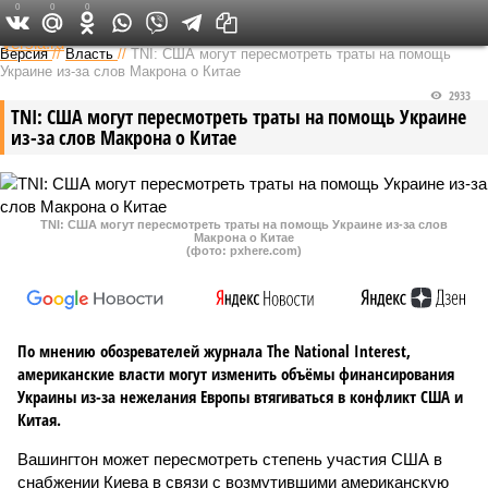
0
0
0
Федеральный выпуск
Версия
//
Власть
//
TNI: США могут пересмотреть траты на помощь
Украине из-за слов Макрона о Китае
2933
TNI: США могут пересмотреть траты на помощь Украине
из-за слов Макрона о Китае
TNI: США могут пересмотреть траты на помощь Украине из-за слов
Макрона о Китае
(фото: pxhere.com)
По мнению обозревателей журнала The National Interest,
американские власти могут изменить объёмы финансирования
Украины из-за нежелания Европы втягиваться в конфликт США и
Китая.
Вашингтон может пересмотреть степень участия США в
снабжении Киева в связи с возмутившими американскую