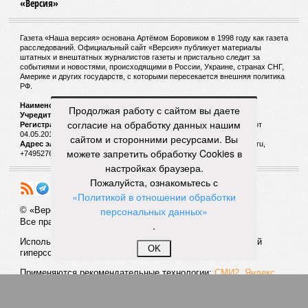
«Версия»
Газета «Наша версия» основана Артёмом Боровиком в 1998 году как газета
расследований. Официальный сайт «Версия» публикует материалы
штатных и внештатных журналистов газеты и пристально следит за
событиями и новостями, происходящими в России, Украине, странах СНГ,
Америке и других государств, с которыми пересекается внешняя политика
РФ.
Наименование:
Cетевое издание «Версия»
Продолжая работу с сайтом вы даете
Учредитель:
ООО «Версия»,
Главный редактор:
Горевой Р. Г.
согласие на обработку данных нашим
Регистрационный номер Роскомнадзора:
ЭЛ № ФС 77 - 72681 от
04.05.2018 г.
сайтом и сторонними ресурсами. Вы
Адрес электронной почты и телефон редакции:
versia@versia.ru,
можете запретить обработку Cookies в
+74952760348
настройках браузера.
Пожалуйста, ознакомьтесь с
«Политикой в отношении обработки
персональных данных»
© «Версия»
18+
Все права защищены
.
Использование материалов «Версии» без индексируемой
OK
гиперссылки запрещено
Применяются рекомендательные технологии:
СМИ2, Яндекс,
Инфокс
Политика конфиденциальности