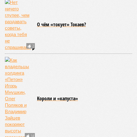
собственной усадьбы
Госдума одобрила во втором чтении
упрощённый налоговый вычет по НДФЛ
Жертва скопинского маньяка получила
государственную защиту