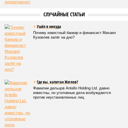
называть даже ориентировочные сроки»
, – рассказывают
расстроенные дольщики.
Казалось бы, формально ответственность по
достраиванию объекта распределена. Seven Suns
Development – банкрот, часть его структур признана
несостоятельной ещё в 2024 году, бенефициар компании
находится под следствием по ст. 200.3 УК РФ. Достройку
проблемных объектов группы – «Станции Л», «Сказочного
леса» и «В стремлении к свету», согласно информации на
сайтах Capital Group, осенью 2024 г. взяла на себя. Два из
трёх объектов уже сданы или близки к сдаче. Третий –
«Станция Л», крупнейший по числу пострадавших
дольщиков (3908 квартир в пяти корпусах) – по факту
остаётся стройплощадкой без стройки. Возникает вопрос:
распространяется ли договорённость 2024 года на
«Станцию Л» в полном объёме или приоритет отдан
объектам мешей сложности и меньшего масштаба?
Источник: https://avaho.ru/novostroyka/moskva/uvao/lyublino/svetlyy-mir-
stantsiya-l/9303640/?ysclid=msemqdok6w326352116