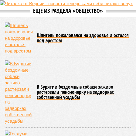
Пока в Ярославском районе СВАО дольщики «Сказочного леса»
уже получают ключи – в мае 2026 года были получены
заключение о соответствии проектной документации и
разрешение на ввод жилищного комплекса в эксплуатацию –
совсем недалеко, в паре станций метро южнее, на Люблинской
улице, картина, можно сказать, прямо противоположная.
Сюжет:
Недвижимость
ЖК «Светлый мир «Станция Л»: та же группа компаний-
банкрот Seven Suns Development, та же
анонсированная
схема достройки через Capital Group осенью 2024 года, но
за прошедшие два года результатов, по словам дольщиков,
практически не видно. По
информации
из профильных
порталов, первую очередь ЖК строители обещают сдать к
декабрю 2026 г., вторую – к марту 2028-го. Но никто при
этом из кураторов стройки не задается вопросом: как эти
сроки должны материализоваться? На строительной
площадке, по свидетельствам дольщиков, регулярно
бывающих у забора, какая-либо техника отсутствует. Ни