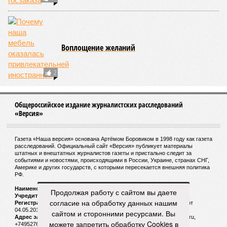
Всех задержанных за обнажённую съёмку в
Дубае депортируют
СЛУЧАЙНЫЕ СТАТЬИ
Ушёл в никуда
Почему известный банкир и финансист Михаил
Кузовлев залёг на дно?
Продолжая работу с сайтом вы даете
согласие на обработку данных нашим
сайтом и сторонними ресурсами. Вы
Где вы, капитан Жеглов?
можете запретить обработку Cookies в