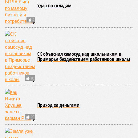
Украинскому
Попытки Запада
кандидату в
рассорить Москву и
конгресс США
Астану назвали
запретили
бесперспективными
приходить на пляж
после драки
КОММЕНТАРИИ
0
Новости smi2.ru
ПОСЛЕДНИЕ НОВОСТИ
07/08
Экс-президент Финляндии отказался признать
Россию угрозой для Европы
07/08
В Сербии испугались визита Зеленского в Белград и
назвали его «местью Евросоюза»
07/08
Дональд Трамп намерен реализовать проект
строительства бального зала в Белом доме
07/08
Лондонская полиция лишится 1000 рабочих мест
07/08
Прогулявшуюся голой по Москве блогершу
поместили под домашний арест