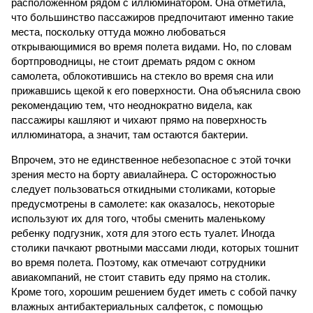
расположенном рядом с иллюминатором. Она отметила,
что большинство пассажиров предпочитают именно такие
места, поскольку оттуда можно любоваться
открывающимися во время полета видами. Но, по словам
бортпроводницы, не стоит дремать рядом с окном
самолета, облокотившись на стекло во время сна или
прижавшись щекой к его поверхности. Она объяснила свою
рекомендацию тем, что неоднократно видела, как
пассажиры кашляют и чихают прямо на поверхность
иллюминатора, а значит, там остаются бактерии.
Впрочем, это не единственное небезопасное с этой точки
зрения место на борту авиалайнера. С осторожностью
следует пользоваться откидными столиками, которые
предусмотрены в самолете: как оказалось, некоторые
используют их для того, чтобы сменить маленькому
ребенку подгузник, хотя для этого есть туалет. Иногда
столики пачкают рвотными массами люди, которых тошнит
во время полета. Поэтому, как отмечают сотрудники
авиакомпаний, не стоит ставить еду прямо на столик.
Кроме того, хорошим решением будет иметь с собой пачку
влажных антибактериальных салфеток, с помощью