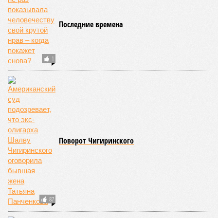
ЕЩЕ НОВОСТИ
НОВОСТИ ПАРТНЕРОВ
Новости smi2.ru
ЕЩЕ ИЗ РАЗДЕЛА «ОБЩЕСТВО»
Шпигель пожаловался на здоровье и остался
под арестом
В Бурятии бездомные собаки заживо
растерзали пенсионерку на задворках