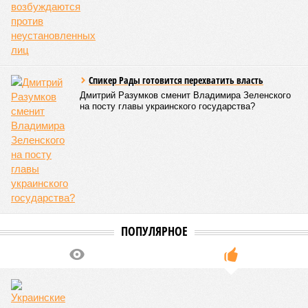
Если да, то на каком основании декларируются конкретные
даты сдачи жилого комплекса (декабрь 2026 – март 2028),
если фаза активных строительных работ, если судить по
отсутствию техники на площадке, ещё не началась? При
этом на бумаге даты ввода ЖК в строй продолжают
фигурировать
в объявлениях о продаже квартир на
профильных порталах.
Для почти четырёх тысяч будущих собственников квартир
время давно измеряется не календарём, а очередными
переносами ожиданий. И пока на профильных порталах
продолжают указывать даты сдачи, главным индикатором
остается сама стройка. Если на ней по-прежнему не видно
признаков масштабных работ, то неизбежно возникает
вопрос: не превращаются ли сроки ввода в декларацию,
которая все больше расходится с реальным положением
дел? Именно на этот вопрос сегодня больше всего ждут
ответа дольщики ЖК «Станция Л».
Николай Ольхин
Опубликовано:
07.08.2026 11:09
Отредактировано:
07.08.2026 11:09