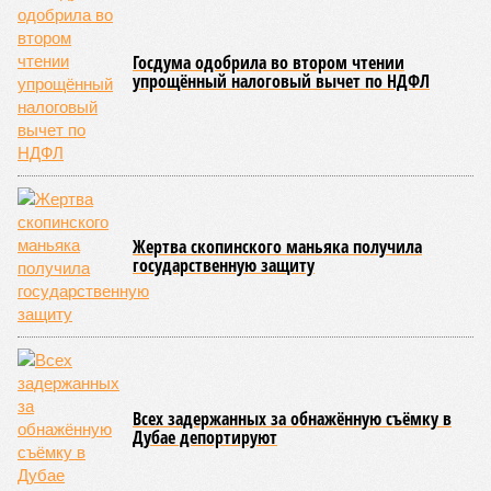
бетононасосов, ни работающих кранов, ни признаков
мобилизации подрядчиков. При том, что до «декабря 2026»
осталось менее полугода.
Если в «Сказочном лесу» техзаказчик публично
отчитывался о поэтапной готовности – 90%, затем 97%, с
конкретными инженерными работами (усиление
монолитных конструкций, устранение проектных ошибок) –
то по «Станции Л» подобной публичной отчётности
дольщики не видят. Ни Capital Group, ни кураторы
строительства не подтверждают ни соблюдения графика
строительства, ни объёма фактически выполненных работ.
Напрашивается закономерный вопрос: если
декларируемая «Capital Group модель (достраивать
проблемные объекты SSD») сработала на
Лосиноостровской, почему она не масштабируется на
Люблино? И означает ли отсутствие техники на площадке,
что в реальности подрядчик по «Станции Л» ещё даже не
определён?
Митинги
и палаточные лагеря у объекта в
2025–2026 годах, похоже, не изменили ситуацию.
«В
последние месяцы в личном общении нам перестали