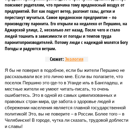
поясняют родителям, что причина тому вредоносный воздух от
предприятий. Вот как подует ветер, разгонит газы, детки и
перестанут мучиться. Самое вредоносное предприятие – по
производству паронита. Его открыли на недалеко от Першино, на
Аджарской улице, 2, несколько лет назад. После чего и стало
людей тошнить в зависимости от погоды и темпов труда
паронитопроизводителей. Потому люди с надеждой молятся Богу
Погоды и радуются ветрам.
Сюжет:
Экология
Я бы не поверил в подобное, если бы жители Першино не
рассказывали все это лично мне. Если вы полагаете, что
поселок Першино это где-то в Уганде иль в Бангладеш, и
местные жители не умеют читать-писать, то очень
ошибаетесь. Это в одной из самых цивилизованных и
правовых стран мира, где забота о здоровье людей и
сбережении населения является главной государственной
политикой! Это, вы не поверите – в России. Более того – в
Челябинске! В городе, чутка ли сказать, трудовой доблести
и славы!