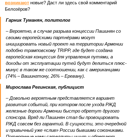
возникают
новые? Даст ли здесь свой комментарий
Белозёров?
Гарник Туманян, политолог
– Вероятно, в случае разрыва концессии Пашинян со
своими европейскими партнёрами могут
инициировать новый проект на территории Армении
подобно трамповскому TRIPP, где будет создана
европейская концессия для управления путями, а
доходы от эксплуатации путей будут делиться плюс-
минус в таком же соотношении, как с американцами
(74% – Вашингтону, 26% – Еревану).
Мирослава Регинская, публицист
– Довольно вероятным представляется вариант
развития событий, при котором после ухода РЖД
железные дороги Армении быстро обретут другого
спонсора. Вряд ли Пашинян стал бы провоцировать
РЖД совсем без гарантий. В сущности, это очередной
и привычный уже «слив» России бывшими союзниками.
Потерянные нами сателлиты ищут и обретают