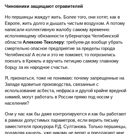
Чиновники защищают отравителей
Но першинцы жаждут жить. Более того, они хотят, как в
Европе, жить долго и дышать чистым воздухом. А потому
написали коллективную жалобу самому временно
исполняющему обязанности губернатора Челябинской
области
Алексею Текслеру
: требуем-де вообще убрать
смертельно опасное предприятие за пределы города
Челябинска! А если и это не поможет, то погрозились
поехать в Кремль и вручить петицию самому главному
борцу за их народное счастье.
Я, признаться, тоже не понимаю: почему запрещенные на
Западе ядовитые производства, связанные с
использование асбеста, нефраса и другой крайне вредной
химией, могут работать в России прямо под носом у
населения?
Они у нас как бы даже контролируются и как бы работают
в рамках допустимых параметров, если верить письму
заместителя прокурора Р.Д. Султанова. Только першинцы,
подавляя кашель, уже никому не верят и предлагают мне