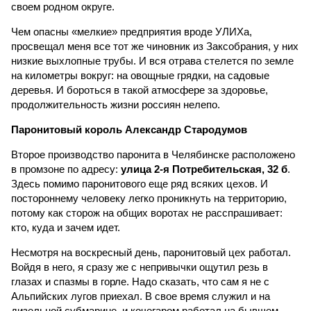
своем родном округе.
Чем опасны «мелкие» предприятия вроде УЛИХа,
просвещал меня все тот же чиновник из Заксобрания, у них
низкие выхлопные трубы. И вся отрава стелется по земле
на километры вокруг: на овощные грядки, на садовые
деревья. И бороться в такой атмосфере за здоровье,
продолжительность жизни россиян нелепо.
Паронитовый король Александр Стародумов
Второе производство паронита в Челябинске расположено
в промзоне по адресу:
улица 2-я Потребительская, 32 б
.
Здесь помимо паронитового еще ряд всяких цехов. И
постороннему человеку легко проникнуть на территорию,
потому как сторож на общих воротах не расспрашивает:
кто, куда и зачем идет.
Несмотря на воскресный день, паронитовый цех работал.
Войдя в него, я сразу же с непривычки ощутил резь в
глазах и спазмы в горле. Надо сказать, что сам я не с
Альпийских лугов приехал. В свое время служил и на
дизельной субмарине, и кочегаром работал на бывшем