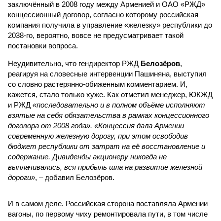
заключённый в 2008 году между Арменией и ОАО «РЖД»
концессионный договор, согласно которому российская
компания получила в управление «железку» республики до
2038-го, вероятно, вовсе не предусматривает такой
постановки вопроса.
Неудивительно, что гендиректор РЖД
Белозёров
,
реагируя на словесные интервенции Пашиняна, выступил
со словно растерянно-обиженным комментарием. И,
кажется, стало только хуже. Как отметил менеджер, ЮКЖД
и РЖД
«последовательно и в полном объёме исполняют
взятые на себя обязательства в рамках концессионного
договора от 2008 года». «Концессия дала Армении
современную железную дорогу, при этом освободив
бюджет республики от затрат на её восстановление и
содержание. Дивиденды акционеру никогда не
выплачивались, вся прибыль шла на развитие железной
дороги»
, – добавил Белозёров.
И в самом деле. Российская сторона поставляла Армении
вагоны, по первому чиху ремонтировала пути, в том числе