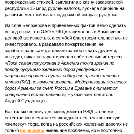
повреждённые стихией, выплатила в казну закавказской
республики 15 млрд рублей налогов, пускала прибыль на
развитие местной железнодорожной инфраструктуры.
Из слов Белозёрова и приведённых фактов легко сделать
вывод о том, что ОАО «РЖД» занималось в Армении не
деловой активностью, а сугубой благотворительностью, не
инвестировало, а раздавало пожертвования, не
зарабатывало само, а давало зарабатывать другим и,
выходит, никак не гарантировало собственные интересы.
«Пока самая популярная в Армении точка зрения по
поводу будущего железных дорог рес­публики –
национализировать пути сообщения и, естественно,
ничего РЖД не компенсировать. Модернизация железных
дорог Армении за счёт России в Ереване считается
совершенно естественной»
, – указывает политолог
Андрей Суздальцев.
Вот только почему для менеджмента РЖД столь же
естественным считается вкладываться в закавказскую
«железку» тогда, когда на российских железных дорогах не
только
не решены
нынешние проблемы, но и постоянно