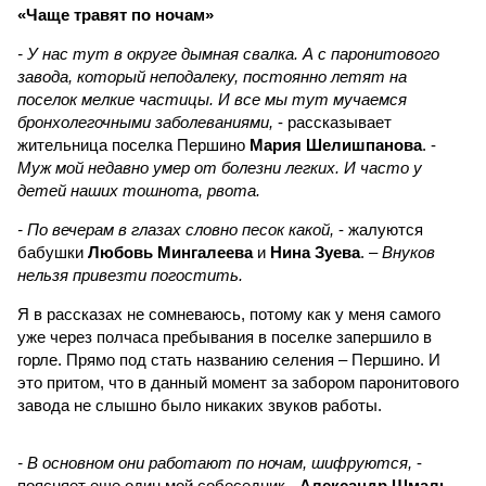
«Чаще травят по ночам»
- У нас тут в округе дымная свалка. А с паронитового
завода, который неподалеку, постоянно летят на
поселок мелкие частицы. И все мы тут мучаемся
бронхолегочными заболеваниями,
- рассказывает
жительница поселка Першино
Мария Шелишпанова
. -
Муж мой недавно умер от болезни легких. И часто у
детей наших тошнота, рвота.
- По вечерам в глазах словно песок какой,
- жалуются
бабушки
Любовь Мингалеева
и
Нина Зуева
. –
Внуков
нельзя привезти погостить.
Я в рассказах не сомневаюсь, потому как у меня самого
уже через полчаса пребывания в поселке запершило в
горле. Прямо под стать названию селения – Першино. И
это притом, что в данный момент за забором паронитового
завода не слышно было никаких звуков работы.
- В основном они работают по ночам, шифруются,
-
поясняет еще один мой собеседник -
Александр Шмаль
. –