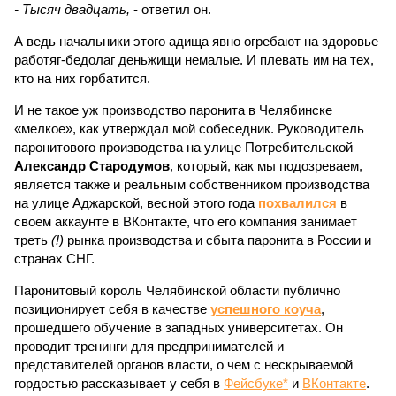
- Тысяч двадцать,
- ответил он.
А ведь начальники этого адища явно огребают на здоровье
работяг-бедолаг деньжищи немалые. И плевать им на тех,
кто на них горбатится.
И не такое уж производство паронита в Челябинске
«мелкое», как утверждал мой собеседник. Руководитель
паронитового производства на улице Потребительской
Александр Стародумов
, который, как мы подозреваем,
является также и реальным собственником производства
на улице Аджарской, весной этого года
похвалился
в
своем аккаунте в ВКонтакте, что его компания занимает
треть
(!)
рынка производства и сбыта паронита в России и
странах СНГ.
Паронитовый король Челябинской области публично
позиционирует себя в качестве
успешного коуча
,
прошедшего обучение в западных университетах. Он
проводит тренинги для предпринимателей и
представителей органов власти, о чем с нескрываемой
гордостью рассказывает у себя в
Фейсбуке*
и
ВКонтакте
.