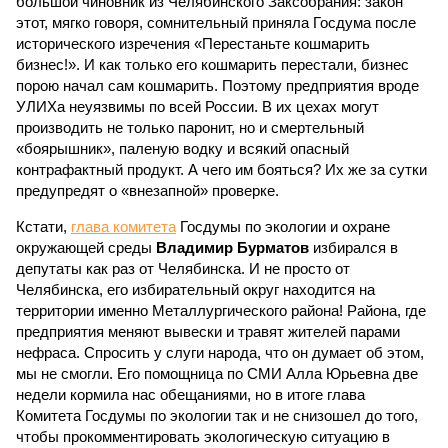
большой чиновник из Челябинского Заксобрания: закон
этот, мягко говоря, сомнительный приняла Госдума после
исторического изречения «Перестаньте кошмарить
бизнес!». И как только его кошмарить перестали, бизнес
порою начал сам кошмарить. Поэтому предприятия вроде
УЛИХа неуязвимы по всей России. В их цехах могут
производить не только паронит, но и смертельный
«боярышник», паленую водку и всякий опасный
контрафактный продукт. А чего им бояться? Их же за сутки
предупредят о «внезапной» проверке.
Кстати,
глава комитета
Госдумы по экологии и охране
окружающей среды
Владимир Бурматов
избирался в
депутаты как раз от Челябинска. И не просто от
Челябинска, его избирательный округ находится на
территории именно Металлургического района! Района, где
предприятия меняют вывески и травят жителей парами
нефраса. Спросить у слуги народа, что он думает об этом,
мы не смогли. Его помощница по СМИ Алла Юрьевна две
недели кормила нас обещаниями, но в итоге глава
Комитета Госдумы по экологии так и не снизошел до того,
чтобы прокомментировать экологическую ситуацию в