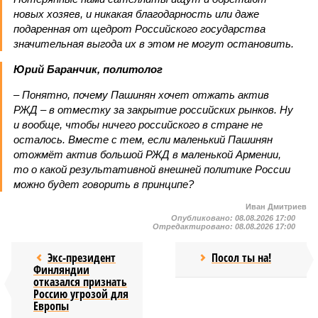
новых хозяев, и никакая благодарность или даже
подаренная от щедрот Российского государства
значительная выгода их в этом не могут остановить.
Юрий Баранчик, политолог
– Понятно, почему Пашинян хочет отжать актив
РЖД – в отместку за закрытие российских рынков. Ну
и вообще, чтобы ничего российского в стране не
осталось. Вместе с тем, если маленький Пашинян
отожмёт актив большой РЖД в маленькой Армении,
то о какой результативной внешней политике России
можно будет говорить в принципе?
Иван Дмитриев
Опубликовано:
08.08.2026 17:00
Отредактировано:
08.08.2026 17:00
Экс-президент
Посол ты на!
Финляндии
отказался признать
Россию угрозой для
Европы