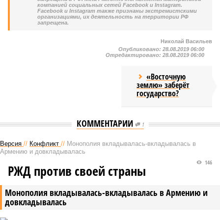
компанией социальных сетей Facebook и Instagram.
Facebook и Instagram также признаны экстремистскими
организациями, их деятельность на территории РФ
запрещена.
Николай Васильев
Опубликовано:
28.08.2019 06:00
Отредактировано:
28.08.2019 06:00
«Восточную
землю» заберёт
государство?
КОММЕНТАРИИ
1
Версия
//
Конфликт
//
Монополия вкладывалась-вкладывалась в
Армению и довкладывалась
146
РЖД против своей страны
Монополия вкладывалась-вкладывалась в Армению и
довкладывалась