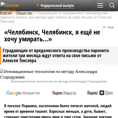
Федеральный выпуск
Версия
//
Общество
//
Страдающие от вредоносного производства
паронита жители три месяца ждут ответа на свое письмо от Алексея
Текслера
34549
«Челябинск, Челябинск, я ещё не
хочу умирать…»
Страдающие от вредоносного производства паронита
жители три месяца ждут ответа на свое письмо от
Алексея Текслера
Инновационные технологии по методу Александра Стародумова
В поселке Першино, населением более пятисот жителей, людей
время от времени тошнит. Взрослых меньше, а дети, бывает,
страдают приступами рвоты двое и трое суток. Здешние доктора