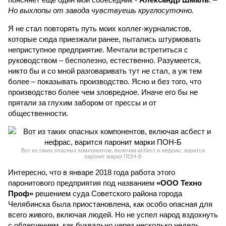
Но выхлопы от завода чувствуешь круглосуточно.
Я не стал повторять путь моих коллег-журналистов,
которые сюда приезжали ранее, пытались штурмовать
неприступное предприятие. Мечтали встретиться с
руководством – бесполезно, естественно. Разумеется,
никто бы и со мной разговаривать тут не стал, а уж тем
более – показывать производство. Ясно и без того, что
производство более чем зловредное. Иначе его бы не
прятали за глухим забором от прессы и от
общественности.
Вот из таких опасных компонентов, включая асбест и нефрас, варится
паронит марки ПОН-Б
Интересно, что в январе 2018 года работа этого
паронитового предприятия под названием
«ООО Техно
Проф»
решением суда Советского района города
Челябинска была приостановлена, как особо опасная для
всего живого, включая людей. Но не успел народ вздохнуть
с облегчением, как буквально через несколько недель