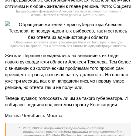
Предвыборные фотографии Алексея Текслера излучают оптимизм и
любовь жителей к главе региона. Фото: Соцсети
Обращение жителей к врио губернатора Алексея Текслера по поводу
ядовитых выбросов, так и осталось без ответа из администрации области
Жители Першино понадеялись на внимание к их беде
нового руководителя области Алексея Текслера. Тем более
о внимании к экологическим проблемам того просил сам
президент страны, назначая на эту должность. Но прошло
уже три месяца, как они направили письмо новому главе
региона, но ответа так и не получили.
Теперь думают, голосовать ли им за такого губернатора. И
собирают подписи под письмом гаранту Конституции.
Москва-Челябинск-Москва.
*
21.03.2022 г. американская транснациональная
холдинговая компания Meta признана экстремистской и
запрещена в РФ. Meta Platforms Inc. является материнской