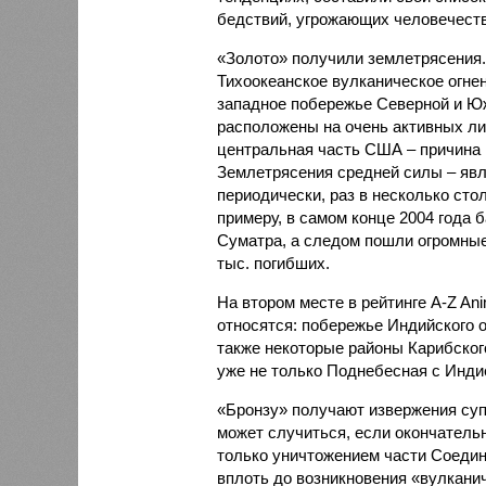
бедствий, угрожающих человечеству
«Золото» получили землетрясения.
Тихоокеанское вулканическое огне
западное побережье Северной и Юж
расположены на очень активных ли
центральная часть США – причина
Землетрясения средней силы – явле
периодически, раз в несколько стол
примеру, в самом конце 2004 года 
Суматра, а следом пошли огромные
тыс. погибших.
На втором месте в рейтинге A-Z An
относятся: побережье Индийского о
также некоторые районы Карибского
уже не только Поднебесная с Индие
«Бронзу» получают извержения су
может случиться, если окончатель
только уничтожением части Соеди
вплоть до возникновения «вулканич