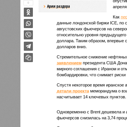
опусти
0
Арии раздора
апреля
Как
пе
данные лондонской биржи ICE, по с
августовских фьючерсов на северо
относительно уровня предыдущего з
доллара. Таким образом, впервые с
долларов вниз.
Стремительное снижение нефтяных
заявлением
президента США Донал
мирного соглашения с Ираном и отм
бомбардировки, что снимает риски 
Спустя некоторое время иранское а
детали проекта
меморандума о вз
насчитывает 14 ключевых пунктов.
Одновременно с Brent дешевела и 
фьючерсов снизилась на 3,74 проце