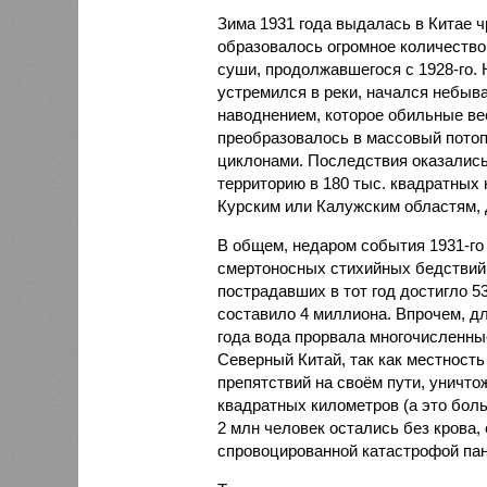
Зима 1931 года выдалась в Китае 
образовалось огромное количество
суши, продолжавшегося с 1928-го. 
устремился в реки, начался небы
наводнением, которое обильные вес
преобразовалось в массовый потоп
циклонами. Последствия оказались
территорию в 180 тыс. квадратных 
Курским или Калужским областям, 
В общем, недаром события 1931-го
смертоносных стихийных бедствий,
пострадавших в тот год достигло 5
составило 4 миллиона. Впрочем, для
года вода прорвала многочисленны
Северный Китай, так как местность
препятствий на своём пути, уничто
квадратных километров (а это бол
2 млн человек остались без крова,
спровоцированной катастрофой па