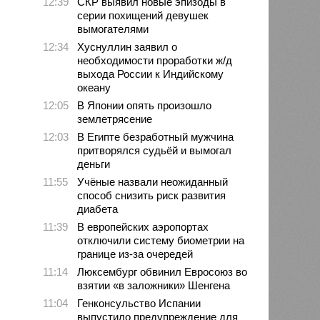
12:39
СКР выявил новые эпизоды в
серии похищений девушек
вымогателями
12:34
Хуснуллин заявил о
необходимости проработки ж/д
выхода России к Индийскому
океану
12:05
В Японии опять произошло
землетрясение
12:03
В Египте безработный мужчина
притворялся судьёй и вымогал
деньги
11:55
Учёные назвали неожиданный
способ снизить риск развития
диабета
11:39
В европейских аэропортах
отключили систему биометрии на
границе из-за очередей
11:14
Люксембург обвинил Евросоюз во
взятии «в заложники» Шенгена
11:04
Генконсульство Испании
выпустило предупреждение для