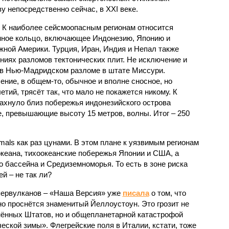
 непосредственно сейчас, в XXI веке.
 К наиболее сейсмоопасным регионам относится
нное кольцо, включающее Индонезию, Японию и
ной Америки. Турция, Иран, Индия и Непал также
ниях разломов тектонических плит. Не исключение и
 в Нью-Мадридском разломе в штате Миссури.
ние, в общем-то, обычное и вполне сносное, но
етий, трясёт так, что мало не покажется никому. К
бахнуло близ побережья индонезийского острова
, превышающие высоту 15 метров, волны. Итог – 250
imals как раз цунами. В этом плане к уязвимым регионам
кеана, тихо­океанские побережья Японии и США, а
 бассейна и Средиземноморья. То есть в зоне риска
й – не так ли?
первулканов – «Наша Версия» уже
писала
о том, что
но проснётся знаменитый Йеллоустоун. Это грозит не
нённых Штатов, но и общепланетарной катастрофой
еской зимы». Флегрейские поля в Италии, кстати, тоже