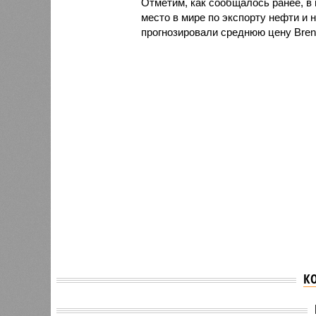
Отметим, как сообщалось ранее, 
место в мире по экспорту нефти и
прогнозировали среднюю цену Brent
К
Названа стоимость
поездки на скоростном
Экспер