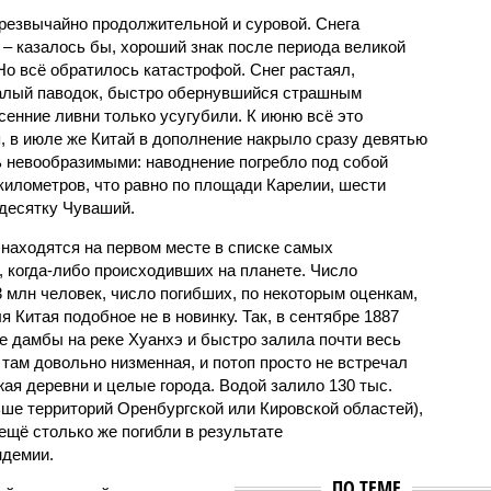
чрезвычайно продолжительной и суровой. Снега
 – казалось бы, хороший знак после периода великой
Но всё обратилось катастрофой. Снег растаял,
валый паводок, быстро обернувшийся страшным
енние ливни только усугубили. К июню всё это
, в июле же Китай в дополнение накрыло сразу девятью
 невообразимыми: наводнение погребло под собой
километров, что равно по площади Карелии, шести
десятку Чуваший.
 находятся на первом месте в списке самых
 когда-либо происходивших на планете. Число
3 млн человек, число погибших, по некоторым оценкам,
 Китая подобное не в новинку. Так, в сентябре 1887
е дамбы на реке Хуанхэ и быстро залила почти весь
 там довольно низменная, и потоп просто не встречал
жая деревни и целые города. Водой залило 130 тыс.
ьше территорий Оренбургской или Кировской областей),
 ещё столько же погибли в результате
ндемии.
ПО ТЕМЕ