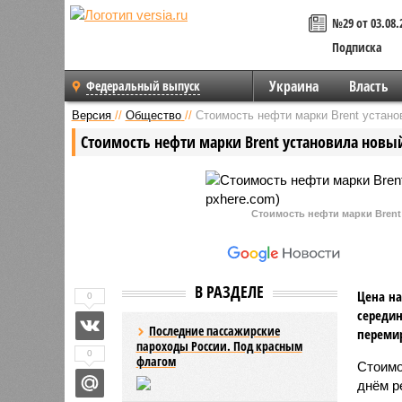
№29 от 03.08.
Подписка
Украина
Власть
Федеральный выпуск
Версия
//
Общество
//
Стоимость нефти марки Brent устан
Стоимость нефти марки Brent установила нов
Стоимость нефти марки Brent
В РАЗДЕЛЕ
Цена на
0
середин
Последние пассажирские
переми
пароходы России. Под красным
0
флагом
Стоимо
днём р