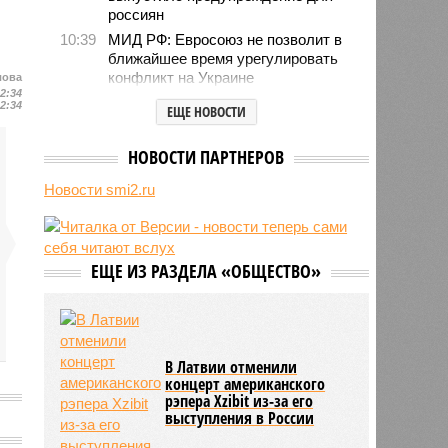
россиян
10:39
МИД РФ: Евросоюз не позволит в
ближайшее время урегулировать
конфликт на Украине
лова
12:34
10:31
Инфантино извинился перед
12:34
ЕЩЕ НОВОСТИ
советом ФИФА за попытку
провернуть скандальную сделку
НОВОСТИ ПАРТНЕРОВ
10:26
В Польше рассказали о тренде
нападений на украинцев в стране
Новости smi2.ru
10:10
Трамп пригрозил тюрьмой за
утечки о нехватке боеприпасов у
США
ЕЩЕ ИЗ РАЗДЕЛА «ОБЩЕСТВО»
10:07
Жители Словакии захотели
вернуть гражданство России
В Латвии отменили
концерт американского
рэпера Xzibit из-за его
выступления в России