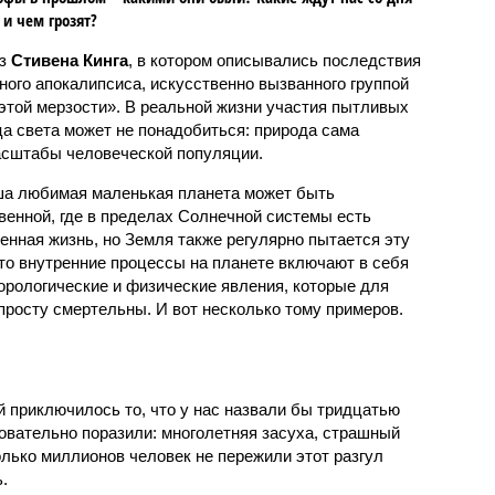
 и чем грозят?
аз
Стивена Кинга
, в котором описывались последствия
ного апокалипсиса, искусственно вызванного группой
 этой мерзости». В реальной жизни участия пытливых
ца света может не понадобиться: природа сама
масштабы человеческой популяции.
ша любимая маленькая планета может быть
венной, где в пределах Солнечной системы есть
енная жизнь, но Земля также регулярно пытается эту
что внутренние процессы на планете включают в себя
орологические и физические явления, которые для
просту смертельны. И вот несколько тому примеров.
й приключилось то, что у нас назвали бы тридцатью
овательно поразили: многолетняя засуха, страшный
олько миллионов человек не пережили этот разгул
.