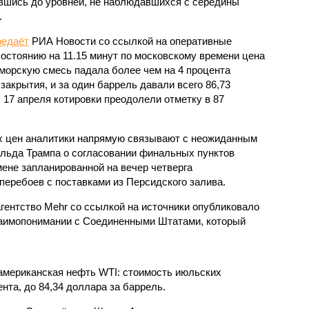
вшись до уровней, не наблюдавшихся с середины
.
редаёт
РИА Новости со ссылкой на оперативные
остоянию на 11.15 минут по московскому времени цена
морскую смесь падала более чем на 4 процента
акрытия, и за один баррель давали всего 86,73
 17 апреля котировки преодолели отметку в 87
 цен аналитики напрямую связывают с неожиданным
ьда Трампа о согласовании финальных пунктов
ене запланированной на вечер четверга
перебоев с поставками из Персидского залива.
гентство Mehr со ссылкой на источники опубликовало
аимопонимании с Соединенными Штатами, который
американская нефть WTI: стоимость июльских
нта, до 84,34 доллара за баррель.