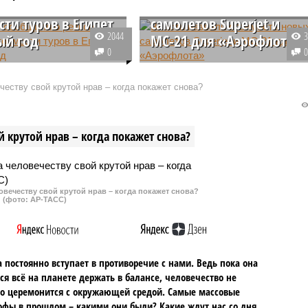
 снижении
стоимость новых
сти туров в Египет
самолетов Superjet и
2044
ый год
МС-21 для «Аэрофлота»
0
няшний день стоимость
Премьер-министр Михаил
о тура в Египет с
Мишустин утвердил стоимость
еству свой крутой нрав – когда покажет снова?
из столицы РФ на
самолетов и порядок того, как
вого года в
будет финансироваться процес
дочный отель на «всё
предоставления новых Superjet 
 крутой нрав – когда покажет снова?
 стартует от 75 тыс.
МС-21 для «Аэрофлота».
овечеству свой крутой нрав – когда покажет снова?
(фото: АР-ТАСС)
 постоянно вступает в противоречие с нами. Ведь пока она
ся всё на планете держать в балансе, человечество не
о церемонится с окружающей средой. Самые массовые
офы в прошлом – какими они были? Какие ждут нас со дня