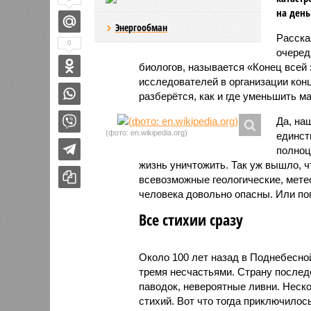
на день
Энергообман
Расск
0
очеред
биологов, называется «Конец всей
исследователей в организации кон
разберётся, как и где уменьшить 
Да, на
(фото: en.wikipedia.org)
единст
полноц
жизнь уничтожить. Так уж вышло, 
всевозможные геологические, мете
человека довольно опасны. Или по
Все стихии сразу
Около 100 лет назад в Поднебесно
тремя несчастьями. Страну послед
паводок, невероятные ливни. Неск
стихий. Вот что тогда приключилось