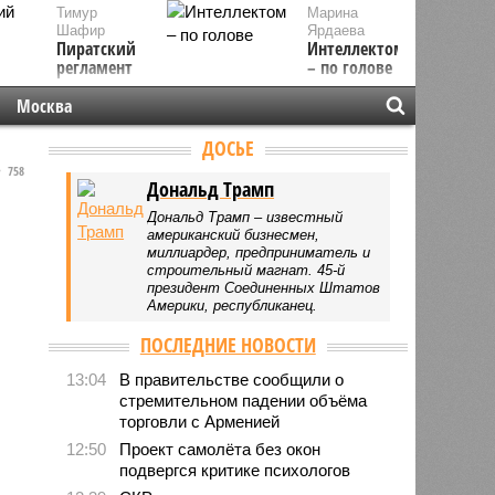
Тимур
Марина
Шафир
Ярдаева
Пиратский
Интеллектом
регламент
– по голове
Москва
ДОСЬЕ
758
Дональд Трамп
Дональд Трамп – известный
американский бизнесмен,
миллиардер, предприниматель и
строительный магнат. 45-й
президент Соединенных Штатов
Америки, республиканец.
ПОСЛЕДНИЕ НОВОСТИ
13:04
В правительстве сообщили о
стремительном падении объёма
торговли с Арменией
12:50
Проект самолёта без окон
подвергся критике психологов