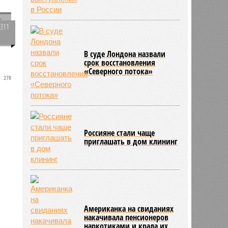
3311
0
В суде Лондона назвали
срок восстановления
«Северного потока»
278
с
и
Россияне стали чаще
приглашать в дом клининг
Американка на свиданиях
накачивала пенсионеров
наркотиками и крала их