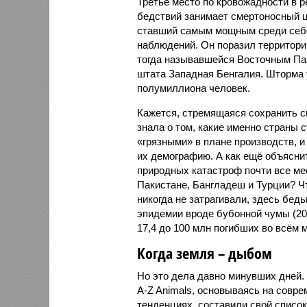
Третье место по кровожадности в р
бедствий занимает смертоносный ц
ставший самым мощным среди себе
наблюдений. Он поразил территори
тогда называвшейся Восточным Пак
штата Западная Бенгалия. Шторма 
полумиллиона человек.
Кажется, стремящаяся сохранить с
знала о том, какие именно страны 
«грязными» в плане производств, 
их демографию. А как ещё объяснить
природных катастроф почти все ме
Пакистане, Бангладеш и Турции? Ч
никогда не затрагивали, здесь бе
эпидемии вроде бубонной чумы (200
17,4 до 100 млн погибших во всём м
Когда земля – дыбом
Но это дела давно минувших дней.
A-Z Animals, основываясь на совр
тенденциях, составили свой списо