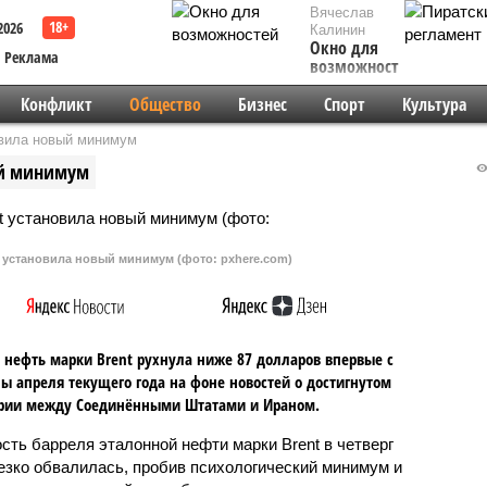
Вячеслав
2026
Калинин
Окно для
Реклама
возможностей
Конфликт
Общество
Бизнес
Спорт
Культура
овила новый минимум
ый минимум
 установила новый минимум (фото: pxhere.com)
 нефть марки Brent рухнула ниже 87 долларов впервые с
ы апреля текущего года на фоне новостей о достигнутом
рии между Соединёнными Штатами и Ираном.
сть барреля эталонной нефти марки Brent в четверг
езко обвалилась, пробив психологический минимум и