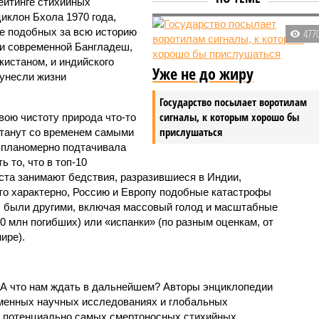
ейтинге стихийных
иклон Бхола 1970 года,
 подобных за всю историю
477
и современной Бангладеш,
истаном, и индийского
Уже не до жиру
унесли жизни
Государство посылает воротилам
сигналы, к которым хорошо бы
вою чистоту природа что-то
прислушаться
станут со временем самыми
и планомерно подтачивала
 то, что в топ-10
ста занимают бедствия, разразившиеся в Индии,
то характерно, Россию и Европу подобные катастрофы
ды были другими, включая массовый голод и масштабные
 млн погибших) или «испанки» (по разным оценкам, от
ире).
 А что нам ждать в дальнейшем? Авторы энциклопедии
еменных научных исследованиях и глобальных
к потенциально самых смертоносных стихийных