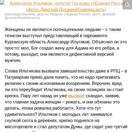
Александр Ильтяков, депутат Госдумы («Единая Россия) (фото: Дмитрий
Духанин/Коммерсантъ)
Женщины не являются полноценными людьми – с таким
тезисом выступил представляющий в парламенте
Курганскую область Александр Ильтяков. Объяснил он это
просто: мол, Бог создал жену для Адама из его ребра, а
потому, выходит, они являются дефективной версией
мужчин.
Слова Ильтякова вызвали замешательство даже в РПЦ – в
Патриархии прямо дали понять, что не надо притягивать
религию к своим ископаемым воззрениям. Впрочем, вряд
ли это переубедит Ильтякова, на своих позициях он стоит
крепко. Пару лет назад он уже
вызвал
скандал, заявив,
что главная задача женщин – рожать, и они обязаны это
делать, «пока рожалка работает». Хотя что тут
удивительного? Ильтяков с молодых лет занимался
скупкой скота в деревнях, крепко поднялся на
мясоторговле и стал депутатом Думы, где сидит уже третий