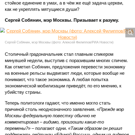
стойкое единение в умах, а в чём же ещё задача церкви,
как не укреплять мятущиеся души?
Сергей Собянин, мэр Москвы. Призывает к разуму.
Сергей Собянин, мэр Москвы (фото: Алексей Филиппов/РИА Новости)
Столичный градоначальник стал главным спикером
минувшей недели, выступив с поразившим многих спичем.
Как отметил Собянин, предложения перевести экономику
на военные рельсы выдвигают люди, которые вообще не
понимают, что такое экономика. А любая попытка
экономической мобилизации приведёт, по его мнению, к
убийству страны.
Теперь политологи гадают, что именно могло стать
причиной столь неоднозначного заявления.
«Прежде мэр
Москвы федеральную повестку обычно не
комментировал – видимо, произошли какие-то
перемены?»
– полагают одни.
«Таким образом он решил
поддержать рейтинги «Единой России», одним из лидеров