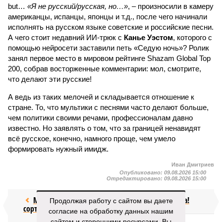
but…
«Я не русский/русская, но…»
, – произносили в камеру
американцы, испанцы, японцы и т.д., после чего начинали
исполнять на русском языке советские и российские песни.
А чего стоит недавний ИИ-трюк с
Канье Уэстом
, которого с
помощью нейросети заставили петь «Седую ночь»? Ролик
занял первое место в мировом рейтинге Shazam Global Top
200, собрав восторженные комментарии: мол, смотрите,
что делают эти русские!
А ведь из таких мелочей и складывается отношение к
стране. То, что мультики с песнями часто делают больше,
чем политики своими речами, профессионалам давно
известно. Но заявлять о том, что за границей ненавидят
всё русское, конечно, намного проще, чем умело
формировать нужный имидж.
Иван Дмитриев
Опубликовано:
09.08.2026 15:00
Отредактировано:
09.08.2026 15:00
Мочить в
Посол ты на!
Продолжая работу с сайтом вы даете
сортире
согласие на обработку данных нашим
сайтом и сторонними ресурсами. Вы