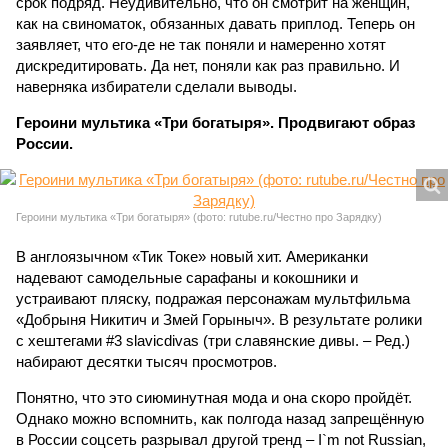
срок подряд. Неудивительно, что он смотрит на женщин,
как на свиноматок, обязанных давать приплод. Теперь он
заявляет, что его-де не так поняли и намеренно хотят
дискредитировать. Да нет, поняли как раз правильно. И
наверняка избиратели сделали выводы.
Героини мультика «Три богатыря». Продвигают образ
России.
Героини мультика «Три богатыря» (фото: rutube.ru/Честно про Зарядку)
В англоязычном «Тик Токе» новый хит. Американки
надевают самодельные сарафаны и кокошники и
устраивают пляску, подражая персонажам мультфильма
«Добрыня Никитич и Змей Горыныч». В результате ролики
с хештегами #3 slavicdivas (три славянские дивы. – Ред.)
набирают десятки тысяч просмотров.
Понятно, что это сиюминутная мода и она скоро пройдёт.
Однако можно вспомнить, как полгода назад запрещённую
в России соцсеть разрывал другой тренд – I`m not Russian,