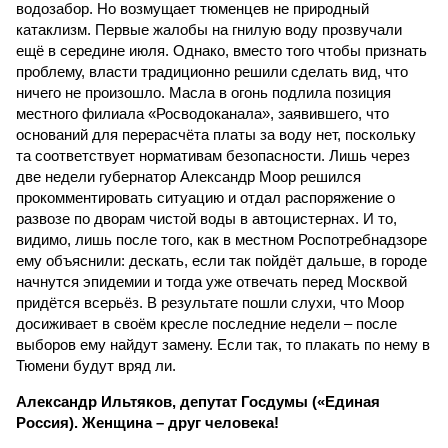
водозабор. Но возмущает тюменцев не природный
катаклизм. Первые жалобы на гнилую воду прозвучали
ещё в середине июля. Однако, вместо того чтобы признать
проблему, власти традиционно решили сделать вид, что
ничего не произошло. Масла в огонь подлила позиция
местного филиала «Росводоканала», заявившего, что
оснований для перерасчёта платы за воду нет, поскольку
та соответствует нормативам безопасности. Лишь через
две недели губернатор Александр Моор решился
прокомментировать ситуацию и отдал распоряжение о
развозе по дворам чистой воды в автоцистернах. И то,
видимо, лишь после того, как в местном Роспотребнадзоре
ему объяснили: дескать, если так пойдёт дальше, в городе
начнутся эпидемии и тогда уже отвечать перед Москвой
придётся всерьёз. В результате пошли слухи, что Моор
досиживает в своём кресле последние недели – после
выборов ему найдут замену. Если так, то плакать по нему в
Тюмени будут вряд ли.
Александр Ильтяков, депутат Госдумы («Единая
Россия). Женщина – друг человека!