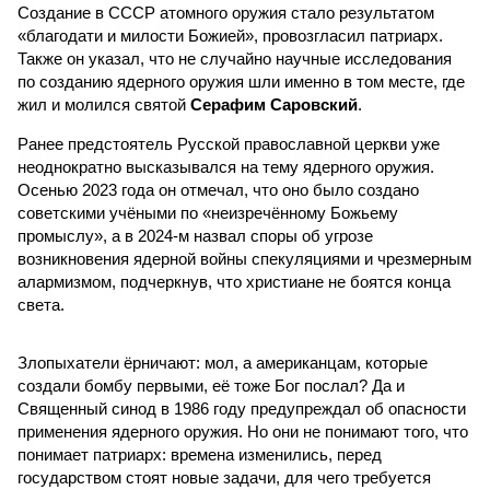
Создание в СССР атомного оружия стало результатом
«благодати и милости Божией», провозгласил патриарх.
Также он указал, что не случайно научные исследования
по созданию ядерного оружия шли именно в том месте, где
жил и молился святой
Серафим Саровский
.
Ранее предстоятель Русской православной церкви уже
неоднократно высказывался на тему ядерного оружия.
Осенью 2023 года он отмечал, что оно было создано
советскими учёными по «неизречённому Божьему
промыслу», а в 2024-м назвал споры об угрозе
возникновения ядерной войны спекуляциями и чрезмерным
алармизмом, подчеркнув, что христиане не боятся конца
света.
Злопыхатели ёрничают: мол, а американцам, которые
создали бомбу первыми, её тоже Бог послал? Да и
Священный синод в 1986 году предупреждал об опасности
применения ядерного оружия. Но они не понимают того, что
понимает патриарх: времена изменились, перед
государством стоят новые задачи, для чего требуется