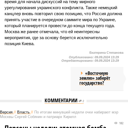
время для начала дискуссий на тему мирного
урегулирования украинского конфликта. Также немецкий
канцлер вновь повторил свою позицию, что Россия должна
принять участие в очередном саммите мира по Украине,
который планируется провести до конца текущего года.
Москва же ранее отмечала, что ей неинтересны
мероприятия, где за основу берется исключительно
позиция Киева.
Екатерина Степанова
Опубликовано:
09.09.2024 13:29
Отредактировано:
09.09.2024 13:29
«Восточную
землю» заберёт
государство?
КОММЕНТАРИИ
0
Версия
//
Власть
//
По итогам минувшей недели очки набирают мэр
Москвы Сергей Собянин и патриарх Кирилл
182