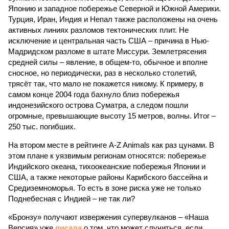
Японию и западное побережье Северной и Южной Америки.
Турция, Иран, Индия и Непал также расположены на очень
активных линиях разломов тектонических плит. Не
исключение и центральная часть США – причина в Нью-
Мадридском разломе в штате Миссури. Землетрясения
средней силы – явление, в общем-то, обычное и вполне
сносное, но периодически, раз в несколько столетий,
трясёт так, что мало не покажется никому. К примеру, в
самом конце 2004 года бахнуло близ побережья
индонезийского острова Суматра, а следом пошли
огромные, превышающие высоту 15 метров, волны. Итог –
250 тыс. погибших.
На втором месте в рейтинге A-Z Animals как раз цунами. В
этом плане к уязвимым регионам относятся: побережье
Индийского океана, тихо­океанские побережья Японии и
США, а также некоторые районы Карибского бассейна и
Средиземноморья. То есть в зоне риска уже не только
Поднебесная с Индией – не так ли?
«Бронзу» получают извержения супервулканов – «Наша
Версия» уже
писала
о том, что может случиться, если