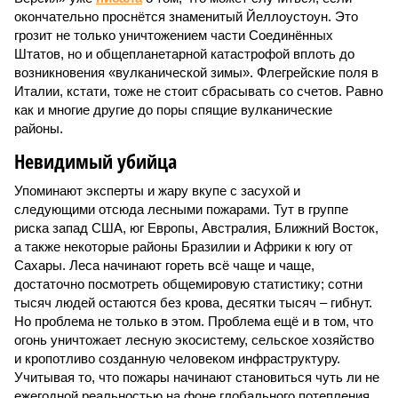
окончательно проснётся знаменитый Йеллоустоун. Это
грозит не только уничтожением части Соединённых
Штатов, но и общепланетарной катастрофой вплоть до
возникновения «вулканической зимы». Флегрейские поля в
Италии, кстати, тоже не стоит сбрасывать со счетов. Равно
как и многие другие до поры спящие вулканические
районы.
Невидимый убийца
Упоминают эксперты и жару вкупе с засухой и
следующими отсюда лесными пожарами. Тут в группе
риска запад США, юг Европы, Австралия, Ближний Восток,
а также некоторые районы Бразилии и Африки к югу от
Сахары. Леса начинают гореть всё чаще и чаще,
достаточно посмотреть общемировую статистику; сотни
тысяч людей остаются без крова, десятки тысяч – гибнут.
Но проблема не только в этом. Проблема ещё и в том, что
огонь уничтожает лесную экосистему, сельское хозяйство
и кропотливо созданную человеком инфраструктуру.
Учитывая то, что пожары начинают становиться чуть ли не
ежегодной реальностью на фоне глобального потепления,