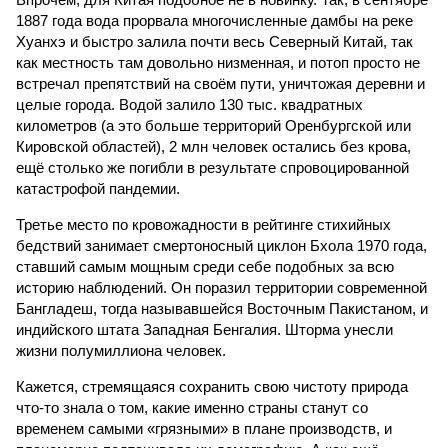
1887 года вода прорвала многочисленные дамбы на реке
Хуанхэ и быстро залила почти весь Северный Китай, так
как местность там довольно низменная, и потоп просто не
встречал препятствий на своём пути, уничтожая деревни и
целые города. Водой залило 130 тыс. квадратных
километров (а это больше территорий Оренбургской или
Кировской областей), 2 млн человек остались без крова,
ещё столько же погибли в результате спровоцированной
катастрофой пандемии.
Третье место по кровожадности в рейтинге стихийных
бедствий занимает смертоносный циклон Бхола 1970 года,
ставший самым мощным среди себе подобных за всю
историю наблюдений. Он поразил территории современной
Бангладеш, тогда называвшейся Восточным Пакистаном, и
индийского штата Западная Бенгалия. Шторма унесли
жизни полумиллиона человек.
Кажется, стремящаяся сохранить свою чистоту природа
что-то знала о том, какие именно страны станут со
временем самыми «грязными» в плане производств, и