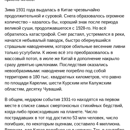
Зима 1931 года выдалась в Китае чрезвычайно
продолжительной и суровой. Снега образовалось огромное
количество – казалось бы, хороший знак после периода
великой суши, продолжавшегося с 1928-го. Но всё
обратилось катастрофой. Снег растаял, устремился в реки,
начался небывалый паводок, быстро обернувшийся
страшным наводнением, которое обильные весенние ливни
только усугубили. К июню всё это преобразовалось в
массовый потоп, в июле же Китай в дополнение накрыло
сразу девятью циклонами. Последствия оказались
невообразимыми: наводнение погребло под собой
территорию в 180 тыс. квадратных километров, что равно
по площади Карелии, шести Курским или Калужским
областям, десятку Чуваший.
В общем, недаром события 1931-го находятся на первом
месте в списке самых смертоносных стихийных бедствий,
когда-либо происходивших на планете. Число
пострадавших в тот год достигло 53 млн человек, число
погибших, по некоторым оценкам, составило 4 миллиона.
Впрочем, для Китая подобное не в новинку. Так, в сентябре