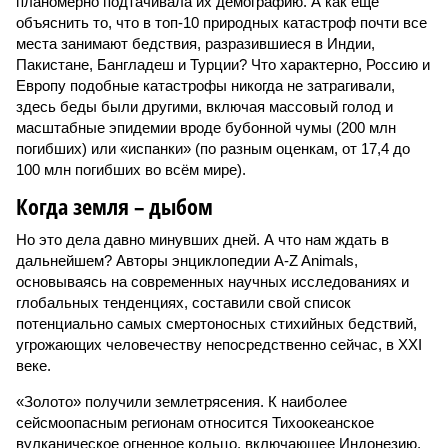
планомерно подтачивала их демографию. А как ещё
объяснить то, что в топ-10 природных катастроф почти все
места занимают бедствия, разразившиеся в Индии,
Пакистане, Бангладеш и Турции? Что характерно, Россию и
Европу подобные катастрофы никогда не затрагивали,
здесь беды были другими, включая массовый голод и
масштабные эпидемии вроде бубонной чумы (200 млн
погибших) или «испанки» (по разным оценкам, от 17,4 до
100 млн погибших во всём мире).
Когда земля – дыбом
Но это дела давно минувших дней. А что нам ждать в
дальнейшем? Авторы энциклопедии A-Z Animals,
основываясь на современных научных исследованиях и
глобальных тенденциях, составили свой список
потенциально самых смертоносных стихийных бедствий,
угрожающих человечеству непосредственно сейчас, в XXI
веке.
«Золото» получили землетрясения. К наиболее
сейсмоопасным регионам относится Тихоокеанское
вулканическое огненное кольцо, включающее Индонезию,