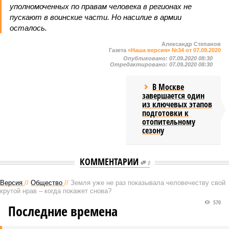
уполномоченных по правам человека в регионах не
пускают в воинские части. Но насилие в армии
осталось.
Александр Степанов
Газета
«Наша версия» №34 от 07.09.2020
Опубликовано:
07.09.2020 08:30
Отредактировано:
07.09.2020 08:30
В Москве
завершается один
из ключевых этапов
подготовки к
отопительному
сезону
КОММЕНТАРИИ
0
Версия
//
Общество
//
Земля уже не раз показывала человечеству свой
крутой нрав – когда покажет снова?
570
Последние времена