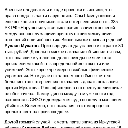
Военные следователи в ходе проверки выяснили, что
права солдат в части нарушались. Сам Шамсутдинов и
ещё несколько срочников стали потерпевшими по ст. 335
УК РФ «Нарушение уставных правил взаимоотношений
между военнослужащими при отсутствии между ними
отношений подчинённости». Виновным же признан рядовой
Руслан Мухатов
. Приговор: два года условно и штраф в 30
тыс. рублей. Довольно мягкое наказание объясняется тем,
что попавшие в уголовное дело эпизоды не являются
проявлением какой-то запредельной жестокости или
унижений. Это скорее чрезмерно тяжёлые физические
упражнения. Но в деле осталось много тёмных пятен:
большинство потерпевших отказались давать показания
против Мухатова. Роль офицеров в его преступлении никак
не обозначена. Шамсутдинов между тем уже почти год
находится в СИЗО и дожидается суда по делу о массовом
убийстве. Возможно, его показания на этом процессе
прольют свет на произошедшее.
Другой громкий случай – смерть призывника из Иркутской
области
Дмитрия Вебера
– произошёл уже в этом году. 15