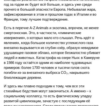
год за годом их будет всё больше, и здесь уже среди
прочего в большой опасности Европа. Небывалая жара,
зафиксированная в этом и прошлом годах в Италии и во
Франции, тому лучшее подтверждение.
Есть в перечне A-Z Animals и экзотика, впрочем, не менее
смертоносная. Это, в частности, «лимнические
извержения», о которых мало кто слышал. Речь идёт о
явлениях, когда большое количество углекислого газа
внезапно вырывается из глубин озёр, образуя невидимое
удушающее газовое облако, которое безжалостно убивает
людей и животных. Катастрофа на озере Ньос в Камеруне
в 1986 году остаётся одним из наиболее чудовищных
примеров: более 1700 человек и тысячи голов скота
погибли из-за внезапного выброса CO₂, накрывшего
близлежащие деревни.
И здесь мы плавно подходим к тому, чем все эти
стихийные бедствия могут закончиться. А именно – к
социальному коллапсу, то есть фактическому упадку
развитой цивилизации, зачастую с последующим её
полным уничтожением. Среди причин такого трагического