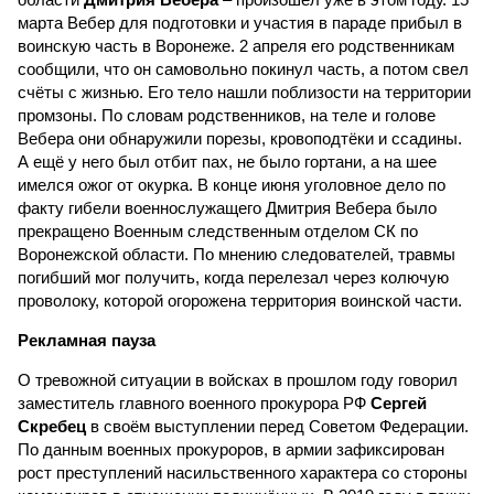
марта Вебер для подготовки и участия в параде прибыл в
воинскую часть в Воронеже. 2 апреля его родственникам
сообщили, что он самовольно покинул часть, а потом свел
счёты с жизнью. Его тело нашли поблизости на территории
промзоны. По словам родственников, на теле и голове
Вебера они обнаружили порезы, кровоподтёки и ссадины.
А ещё у него был отбит пах, не было гортани, а на шее
имелся ожог от окурка. В конце июня уголовное дело по
факту гибели военно­служащего Дмитрия Вебера было
прекращено Военным следственным отделом СК по
Воронежской области. По мнению следователей, травмы
погибший мог получить, когда перелезал через колючую
проволоку, которой огорожена территория воинской части.
Рекламная пауза
О тревожной ситуации в войсках в прошлом году говорил
заместитель главного военного прокурора РФ
Сергей
Скребец
в своём выступлении перед Советом Федерации.
По данным военных прокуроров, в армии зафиксирован
рост преступлений насильственного характера со стороны