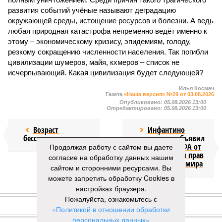
развития событий учёные называют деградацию
окружающей среды, истощение ресурсов и болезни. А ведь
любая природная катастрофа непременно ведёт именно к
этому – экономическому кризису, эпидемиям, голоду,
резкому сокращению численности населения. Так погибли
цивилизации шумеров, майя, кхмеров – список не
исчерпывающий. Какая цивилизация будет следующей?
Илья Космач
Газета
«Наша версия» №29 от 03.08.2026
Опубликовано:
05.08.2026 13:00
Отредактировано:
05.08.2026 13:00
Возраст
Инфантино
бессмертия
отступил и объявил
об отказе ФИФА от
Продолжая работу с сайтом вы даете
продажи доли прав
согласие на обработку данных нашим
на чемпионат мира
сайтом и сторонними ресурсами. Вы
можете запретить обработку Cookies в
настройках браузера.
КОММЕНТАРИИ
1
Пожалуйста, ознакомьтесь с
«Политикой в отношении обработки
Версия
//
Конфликт
//
В нескольких станциях от уже сданного
персональных данных»