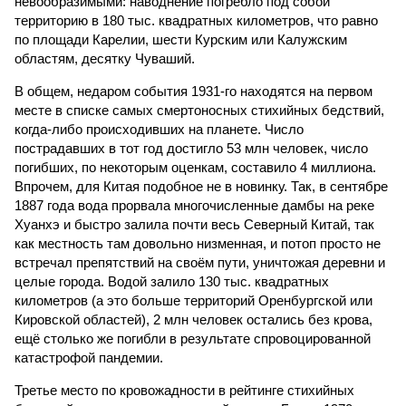
невообразимыми: наводнение погребло под собой
территорию в 180 тыс. квадратных километров, что равно
по площади Карелии, шести Курским или Калужским
областям, десятку Чуваший.
В общем, недаром события 1931-го находятся на первом
месте в списке самых смертоносных стихийных бедствий,
когда-либо происходивших на планете. Число
пострадавших в тот год достигло 53 млн человек, число
погибших, по некоторым оценкам, составило 4 миллиона.
Впрочем, для Китая подобное не в новинку. Так, в сентябре
1887 года вода прорвала многочисленные дамбы на реке
Хуанхэ и быстро залила почти весь Северный Китай, так
как местность там довольно низменная, и потоп просто не
встречал препятствий на своём пути, уничтожая деревни и
целые города. Водой залило 130 тыс. квадратных
километров (а это больше территорий Оренбургской или
Кировской областей), 2 млн человек остались без крова,
ещё столько же погибли в результате спровоцированной
катастрофой пандемии.
Третье место по кровожадности в рейтинге стихийных