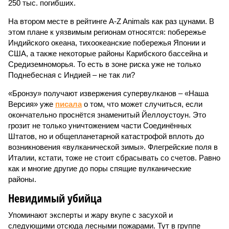
250 тыс. погибших.
На втором месте в рейтинге A-Z Animals как раз цунами. В
этом плане к уязвимым регионам относятся: побережье
Индийского океана, тихо­океанские побережья Японии и
США, а также некоторые районы Карибского бассейна и
Средиземноморья. То есть в зоне риска уже не только
Поднебесная с Индией – не так ли?
«Бронзу» получают извержения супервулканов – «Наша
Версия» уже
писала
о том, что может случиться, если
окончательно проснётся знаменитый Йеллоустоун. Это
грозит не только уничтожением части Соединённых
Штатов, но и общепланетарной катастрофой вплоть до
возникновения «вулканической зимы». Флегрейские поля в
Италии, кстати, тоже не стоит сбрасывать со счетов. Равно
как и многие другие до поры спящие вулканические
районы.
Невидимый убийца
Упоминают эксперты и жару вкупе с засухой и
следующими отсюда лесными пожарами. Тут в группе