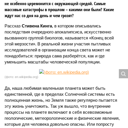
не особенно церемонится с окружающей средой. Самые
массовые катастрофы в прошлом – какими они были? Какие
ждут нас со дня на день и чем грозят?
Рассказ
Стивена Кинга
, в котором описывались
последствия очередного апокалипсиса, искусственно
вызванного группой биологов, называется «Конец всей
этой мерзости». В реальной жизни участия пытливых
исследователей в организации конца света может не
понадобиться: природа сама разберётся, как и где
уменьшить масштабы человеческой популяции.
(фото: en.wikipedia.org)
Да, наша любимая маленькая планета может быть
единственной, где в пределах Солнечной системы есть
полноценная жизнь, но Земля также регулярно пытается
эту жизнь уничтожить. Так уж вышло, что внутренние
процессы на планете включают в себя всевозможные
геологические, метеорологические и физические явления,
которые для человека довольно опасны. Или попросту