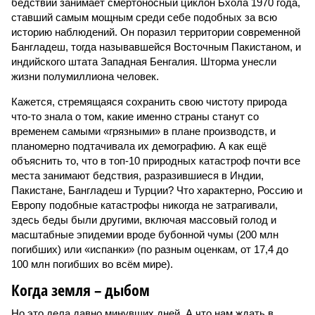
бедствий занимает смертоносный циклон Бхола 1970 года,
ставший самым мощным среди себе подобных за всю
историю наблюдений. Он поразил территории современной
Бангладеш, тогда называвшейся Восточным Пакистаном, и
индийского штата Западная Бенгалия. Шторма унесли
жизни полумиллиона человек.
Кажется, стремящаяся сохранить свою чистоту природа
что-то знала о том, какие именно страны станут со
временем самыми «грязными» в плане производств, и
планомерно подтачивала их демографию. А как ещё
объяснить то, что в топ-10 природных катастроф почти все
места занимают бедствия, разразившиеся в Индии,
Пакистане, Бангладеш и Турции? Что характерно, Россию и
Европу подобные катастрофы никогда не затрагивали,
здесь беды были другими, включая массовый голод и
масштабные эпидемии вроде бубонной чумы (200 млн
погибших) или «испанки» (по разным оценкам, от 17,4 до
100 млн погибших во всём мире).
Когда земля – дыбом
Но это дела давно минувших дней. А что нам ждать в