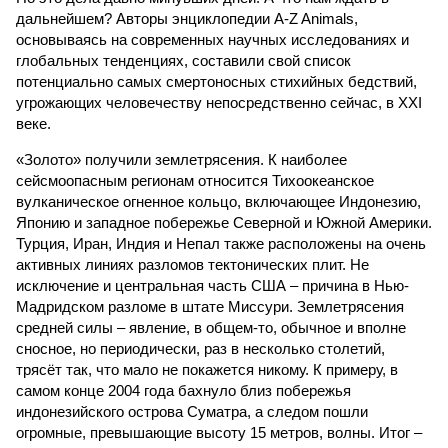
дальнейшем? Авторы энциклопедии A-Z Animals,
основываясь на современных научных исследованиях и
глобальных тенденциях, составили свой список
потенциально самых смертоносных стихийных бедствий,
угрожающих человечеству непосредственно сейчас, в XXI
веке.
«Золото» получили землетрясения. К наиболее
сейсмоопасным регионам относится Тихоокеанское
вулканическое огненное кольцо, включающее Индонезию,
Японию и западное побережье Северной и Южной Америки.
Турция, Иран, Индия и Непал также расположены на очень
активных линиях разломов тектонических плит. Не
исключение и центральная часть США – причина в Нью-
Мадридском разломе в штате Миссури. Землетрясения
средней силы – явление, в общем-то, обычное и вполне
сносное, но периодически, раз в несколько столетий,
трясёт так, что мало не покажется никому. К примеру, в
самом конце 2004 года бахнуло близ побережья
индонезийского острова Суматра, а следом пошли
огромные, превышающие высоту 15 метров, волны. Итог –