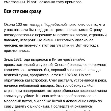
смертельны. И вот несколько тому примеров.
Все стихии сразу
Около 100 лет назад в Поднебесной приключилось то, что
у нас назвали бы тридцатью тремя несчастьями. Страну
последовательно поразили: многолетняя засуха, страшный
паводок, невероятные ливни. Несколько миллионов
человек не пережили этот разгул стихий. Вот что тогда
приключилось.
Зима 1931 года выдалась в Китае чрезвычайно
продолжительной и суровой. Снега образовалось огромное
количество – казалось бы, хороший знак после периода
великой суши, продолжавшегося с 1928-го. Но всё
обратилось катастрофой. Снег растаял, устремился в реки,
начался небывалый паводок, быстро обернувшийся
страшным наводнением, которое обильные весенние ливни
только усугубили. К июню всё это преобразовалось в
массовый потоп, в июле же Китай в дополнение накрыло
сразу девятью циклонами. Последствия оказались