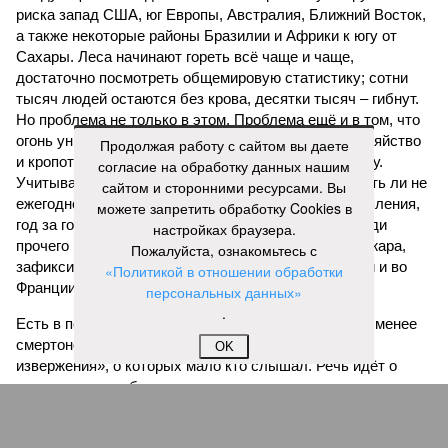
риска запад США, юг Европы, Австралия, Ближний Восток,
а также некоторые районы Бразилии и Африки к югу от
Сахары. Леса начинают гореть всё чаще и чаще,
достаточно посмотреть общемировую статистику; сотни
тысяч людей остаются без крова, десятки тысяч – гибнут.
Но проблема не только в этом. Проблема ещё и в том, что
огонь уничтожает лесную экосистему, сельское хозяйство
Продолжая работу с сайтом вы даете
и кропотливо созданную человеком инфраструктуру.
согласие на обработку данных нашим
Учитывая то, что пожары начинают становиться чуть ли не
сайтом и сторонними ресурсами. Вы
ежегодной реальностью на фоне глобального потепления,
можете запретить обработку Cookies в
год за годом их будет всё больше, и здесь уже среди
настройках браузера.
прочего в большой опасности Европа. Небывалая жара,
Пожалуйста, ознакомьтесь с
зафиксированная в этом и прошлом годах в Италии и во
«Политикой в отношении обработки
Франции, тому лучшее подтверждение.
персональных данных»
.
Есть в перечне A-Z Animals и экзотика, впрочем, не менее
смертоносная. Это, в частности, «лимнические
OK
извержения», о которых мало кто слышал. Речь идёт о
явлениях, когда большое количество углекислого газа
внезапно вырывается из глубин озёр, образуя невидимое
удушающее газовое облако, которое безжалостно убивает