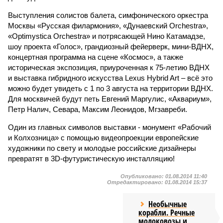
Выступления солистов балета, симфонического оркестра
Москвы «Русская филармония», «Дунаевский Orchestra»,
«Optimystica Orchestra» и потрясающей Нино Катамадзе,
шоу проекта «Голос», грандиозный фейерверк, мини-ВДНХ,
концертная программа на сцене «Космос», а также
историческая экспозиция, приуроченная к 75-летию ВДНХ
и выставка гибридного искусства Lexus Hybrid Art – всё это
можно будет увидеть с 1 по 3 августа на территории ВДНХ.
Для москвичей будут петь Евгений Маргулис, «Аквариум»,
Петр Налич, Севара, Максим Леонидов, Мгзавреби.
Один из главных символов выставки - монумент «Рабочий
и Колхозница» с помощью видеопроекции европейские
художники по свету и молодые российские дизайнеры
превратят в 3D-футуристическую инсталляцию!
Опубликовано:
01.08.2014 11:40
Отредактировано:
01.08.2014 15:37
Необычные
корабли. Речные
молоковозы и