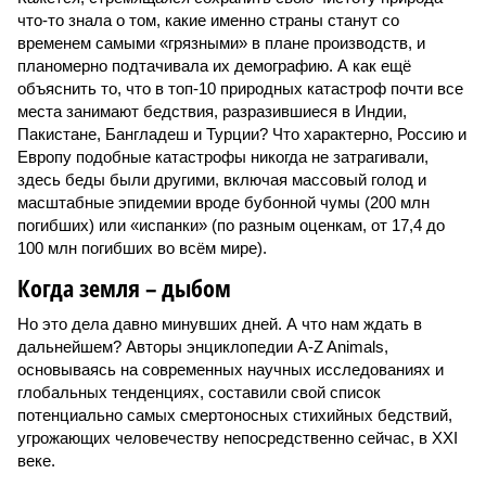
что-то знала о том, какие именно страны станут со
временем самыми «грязными» в плане производств, и
планомерно подтачивала их демографию. А как ещё
объяснить то, что в топ-10 природных катастроф почти все
места занимают бедствия, разразившиеся в Индии,
Пакистане, Бангладеш и Турции? Что характерно, Россию и
Европу подобные катастрофы никогда не затрагивали,
здесь беды были другими, включая массовый голод и
масштабные эпидемии вроде бубонной чумы (200 млн
погибших) или «испанки» (по разным оценкам, от 17,4 до
100 млн погибших во всём мире).
Когда земля – дыбом
Но это дела давно минувших дней. А что нам ждать в
дальнейшем? Авторы энциклопедии A-Z Animals,
основываясь на современных научных исследованиях и
глобальных тенденциях, составили свой список
потенциально самых смертоносных стихийных бедствий,
угрожающих человечеству непосредственно сейчас, в XXI
веке.