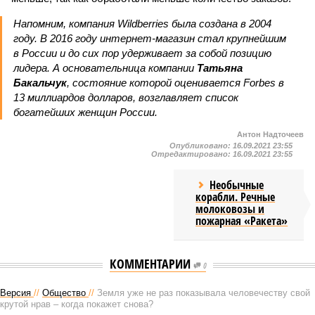
Напомним, компания Wildberries была создана в 2004
году. В 2016 году интернет-магазин стал крупнейшим
в России и до сих пор удерживает за собой позицию
лидера. А основательница компании
Татьяна
Бакальчук
, состояние которой оценивается Forbes в
13 миллиардов долларов, возглавляет список
богатейших женщин России.
Антон Надточеев
Опубликовано:
16.09.2021 23:55
Отредактировано:
16.09.2021 23:55
Необычные
корабли. Речные
молоковозы и
пожарная «Ракета»
КОММЕНТАРИИ
0
Версия
//
Общество
//
Земля уже не раз показывала человечеству свой
крутой нрав – когда покажет снова?