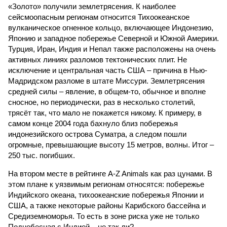
«Золото» получили землетрясения. К наиболее
сейсмоопасным регионам относится Тихоокеанское
вулканическое огненное кольцо, включающее Индонезию,
Японию и западное побережье Северной и Южной Америки.
Турция, Иран, Индия и Непал также расположены на очень
активных линиях разломов тектонических плит. Не
исключение и центральная часть США – причина в Нью-
Мадридском разломе в штате Миссури. Землетрясения
средней силы – явление, в общем-то, обычное и вполне
сносное, но периодически, раз в несколько столетий,
трясёт так, что мало не покажется никому. К примеру, в
самом конце 2004 года бахнуло близ побережья
индонезийского острова Суматра, а следом пошли
огромные, превышающие высоту 15 метров, волны. Итог –
250 тыс. погибших.
На втором месте в рейтинге A-Z Animals как раз цунами. В
этом плане к уязвимым регионам относятся: побережье
Индийского океана, тихо­океанские побережья Японии и
США, а также некоторые районы Карибского бассейна и
Средиземноморья. То есть в зоне риска уже не только
Поднебесная с Индией – не так ли?