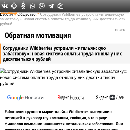
1
1
0
Федеральный выпуск
Версия
//
Общество
//
Сотрудники Wildberries устроили «итальянскую
забастовку»: новая система оплаты труда отняла у них десятки тысяч
рублей
6237
Обратная мотивация
Сотрудники Wildberries устроили «итальянскую
забастовку»: новая система оплаты труда отняла у них
десятки тысяч рублей
Работники крупного маркетплейса Wildberries выступили с
петицией к руководству компании, сообщив, что в ряде
филиалов компании начинается «итальянская забастовка». Они
пожаловались на ударившие по ним изменения в мотивации