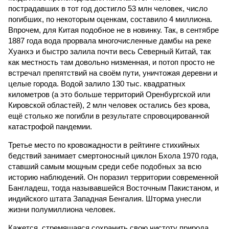
пострадавших в тот год достигло 53 млн человек, число
погибших, по некоторым оценкам, составило 4 миллиона.
Впрочем, для Китая подобное не в новинку. Так, в сентябре
1887 года вода прорвала многочисленные дамбы на реке
Хуанхэ и быстро залила почти весь Северный Китай, так
как местность там довольно низменная, и потоп просто не
встречал препятствий на своём пути, уничтожая деревни и
целые города. Водой залило 130 тыс. квадратных
километров (а это больше территорий Оренбургской или
Кировской областей), 2 млн человек остались без крова,
ещё столько же погибли в результате спровоцированной
катастрофой пандемии.
Третье место по кровожадности в рейтинге стихийных
бедствий занимает смертоносный циклон Бхола 1970 года,
ставший самым мощным среди себе подобных за всю
историю наблюдений. Он поразил территории современной
Бангладеш, тогда называвшейся Восточным Пакистаном, и
индийского штата Западная Бенгалия. Шторма унесли
жизни полумиллиона человек.
Кажется, стремящаяся сохранить свою чистоту природа