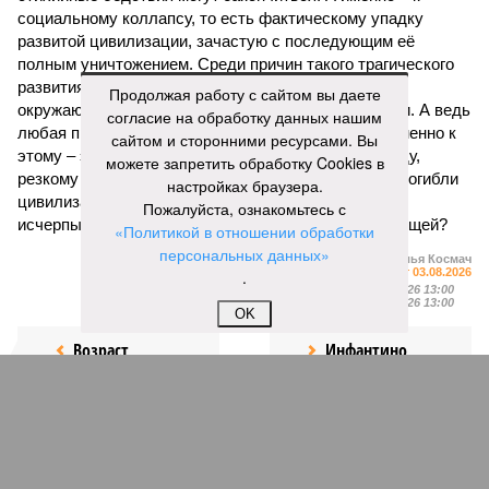
социальному коллапсу, то есть фактическому упадку
развитой цивилизации, зачастую с последующим её
полным уничтожением. Среди причин такого трагического
развития событий учёные называют деградацию
Продолжая работу с сайтом вы даете
окружающей среды, истощение ресурсов и болезни. А ведь
согласие на обработку данных нашим
любая природная катастрофа непременно ведёт именно к
сайтом и сторонними ресурсами. Вы
этому – экономическому кризису, эпидемиям, голоду,
можете запретить обработку Cookies в
резкому сокращению численности населения. Так погибли
настройках браузера.
цивилизации шумеров, майя, кхмеров – список не
Пожалуйста, ознакомьтесь с
исчерпывающий. Какая цивилизация будет следующей?
«Политикой в отношении обработки
персональных данных»
Илья Космач
Газета
«Наша версия» №29 от 03.08.2026
.
Опубликовано:
05.08.2026 13:00
Отредактировано:
05.08.2026 13:00
OK
Возраст
Инфантино
бессмертия
отступил и объявил
об отказе ФИФА от
продажи доли прав
на чемпионат мира