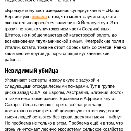
«Бронзу» получают извержения супервулканов – «Наша
Версия» уже
писала
о том, что может случиться, если
окончательно проснётся знаменитый Йеллоустоун. Это
грозит не только уничтожением части Соединённых
Штатов, но и общепланетарной катастрофой вплоть до
возникновения «вулканической зимы». Флегрейские поля в
Италии, кстати, тоже не стоит сбрасывать со счетов. Равно
как и многие другие до поры спящие вулканические
районы.
Невидимый убийца
Упоминают эксперты и жару вкупе с засухой и
следующими отсюда лесными пожарами. Тут в группе
риска запад США, юг Европы, Австралия, Ближний Восток,
а также некоторые районы Бразилии и Африки к югу от
Сахары. Леса начинают гореть всё чаще и чаще,
достаточно посмотреть общемировую статистику; сотни
тысяч людей остаются без крова, десятки тысяч – гибнут.
Но проблема не только в этом. Проблема ещё и в том, что
огонь уничтожает лесную экосистему, сельское хозяйство