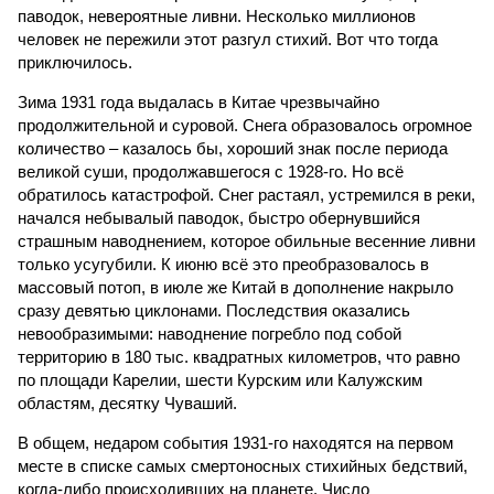
паводок, невероятные ливни. Несколько миллионов
человек не пережили этот разгул стихий. Вот что тогда
приключилось.
Зима 1931 года выдалась в Китае чрезвычайно
продолжительной и суровой. Снега образовалось огромное
количество – казалось бы, хороший знак после периода
великой суши, продолжавшегося с 1928-го. Но всё
обратилось катастрофой. Снег растаял, устремился в реки,
начался небывалый паводок, быстро обернувшийся
страшным наводнением, которое обильные весенние ливни
только усугубили. К июню всё это преобразовалось в
массовый потоп, в июле же Китай в дополнение накрыло
сразу девятью циклонами. Последствия оказались
невообразимыми: наводнение погребло под собой
территорию в 180 тыс. квадратных километров, что равно
по площади Карелии, шести Курским или Калужским
областям, десятку Чуваший.
В общем, недаром события 1931-го находятся на первом
месте в списке самых смертоносных стихийных бедствий,
когда-либо происходивших на планете. Число