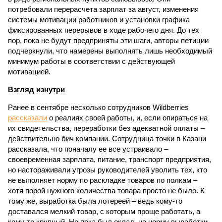
потребовали перерасчета зарплат за август, изменения
системы мотивации работников и установки графика
фиксированных перерывов в ходе рабочего дня. До тех
пор, пока не будут предприняты эти шаги, авторы петиции
подчеркнули, что намерены выполнять лишь необходимый
минимум работы в соответствии с действующей
мотивацией.
Взгляд изнутри
Ранее в сентябре несколько сотрудников Wildberries
рассказали
о реалиях своей работы, и, если опираться на
их свидетельства, переработки без адекватной оплаты –
действительно бич компании. Сотрудница точки в Казани
рассказала, что поначалу ее все устраивало –
своевременная зарплата, питание, транспорт предприятия,
но настораживали угрозы руководителей уволить тех, кто
не выполняет норму по раскладке товаров по полкам –
хотя порой нужного количества товара просто не было. К
тому же, выработка была лотереей – ведь кому-то
доставался мелкий товар, с которым проще работать, а
кому-то крупный. Но пока был оклад, на норму выработки