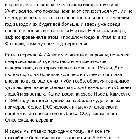
и кропотливо созданную человеком инфраструктуру.
Учитывая то, что пожары начинают становиться чуть ли не
ежегодной реальностью на фоне глобального потепления,
год за годом их будет всё больше, и здесь уже среди
прочего в большой опасности Европа. Небывалая жара,
зафиксированная в этом и прошлом годах в Италии и во
Франции, тому лучшее подтверждение.
Есть в перечне A-Z Animals и экзотика, впрочем, не менее
смертоносная. Это, в частности, «лимнические
извержения», о которых мало кто слышал. Речь идёт о
явлениях, когда большое количество углекислого газа
внезапно вырывается из глубин озёр, образуя невидимое
удушающее газовое облако, которое безжалостно убивает
людей и животных. Катастрофа на озере Ньос в Камеруне
в 1986 году остаётся одним из наиболее чудовищных
примеров: более 1700 человек и тысячи голов скота
погибли из-за внезапного выброса CO₂, накрывшего
близлежащие деревни.
И здесь мы плавно подходим к тому, чем все эти
стихийные бедствия могут закончиться. А именно – к